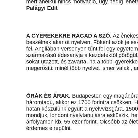
mert anélkül nincs motiváció, úgy pedig lehet
Palágyi Edit
A GYEREKEKRE RAGAD A SZÓ.
Az énekesn
beszélnek akár öt nyelven. Főként azok jele
fel. Angliában versenyen tűnt fel egy egyetemi
származású édesanyja a kezdetektől görögül, a
sokat utazott, és zavarta, ha a többi gyerekkel
megerősíti: minél több nyelvet ismer valaki, a
ÓRÁK ÉS ÁRAK.
Budapesten egy magánóra n
háromtagú, akkor ez 1700 forintra csökken. H
hatan készülünk együtt a nyelvvizsgára, 1500 fo
mondjuk, londoni nyelvtanulásra esküszik, he
árfolyamon kb. 55 ezer forint. Olcsóbb az éle
érdemes elrepülni.