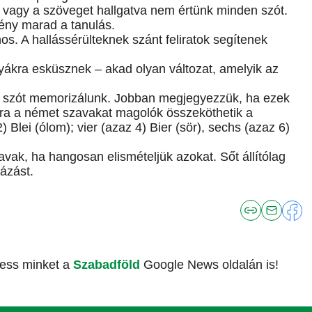
a vagy a szöveget hallgatva nem értünk minden szót.
mény marad a tanulás.
s. A hallássérülteknek szánt feliratok segítenek
tyákra esküsznek – akad olyan változat, amelyik az
ét szót memorizálunk. Jobban megjegyezzük, ha ezek
ára a német szavakat magolók összeköthetik a
 Blei (ólom); vier (azaz 4) Bier (sör), sechs (azaz 6)
vak, ha hangosan elismételjük azokat. Sőt állítólag
ázást.
vess minket a
Szabadföld
Google News oldalán is!