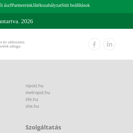
ői ászf
Partnereink
Játékszabályzat
Süti beállítások
ntartva. 2026
t és változatos
övőnk záloga.
ripost.hu
metropol.hu
life.hu
she.hu
Szolgáltatás