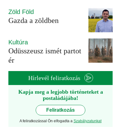
Zöld Föld
Gazda a zöldben
Kultúra
Odüsszeusz ismét partot
ér
Hírlevél feliratkozás
Kapja meg a legjobb történeteket a
postaládájába!
Feliratkozás
A feliratkozással Ön elfogadta a
Szabályzatunkat