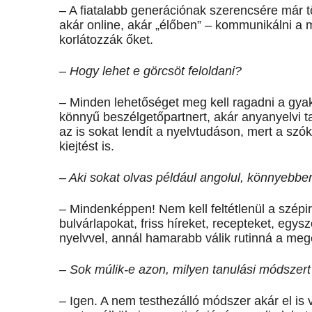
– A fiatalabb generációnak szerencsére már t
akár online, akár „élőben” – kommunikálni a 
korlátozzák őket.
– Hogy lehet e görcsöt feloldani?
– Minden lehetőséget meg kell ragadni a gyak
könnyű beszélgetőpartnert, akár anyanyelvi ta
az is sokat lendít a nyelvtudáson, mert a szóki
kiejtést is.
– Aki sokat olvas például angolul, könnyebbe
– Mindenképpen! Nem kell feltétlenül a szép
bulvárlapokat, friss híreket, recepteket, egys
nyelvvel, annál hamarabb válik rutinná a me
– Sok múlik-e azon, milyen tanulási módszert
– Igen. A nem testhezálló módszer akár el is v