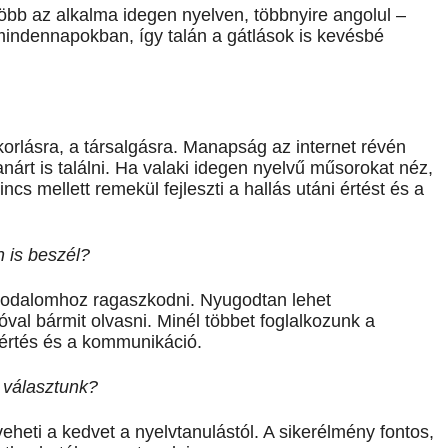
öbb az alkalma idegen nyelven, többnyire angolul –
mindennapokban, így talán a gátlások is kevésbé
orlásra, a társalgásra. Manapság az internet révén
nárt is találni. Ha valaki idegen nyelvű műsorokat néz,
ncs mellett remekül fejleszti a hallás utáni értést és a
n is beszél?
irodalomhoz ragaszkodni. Nyugodtan lehet
zóval bármit olvasni. Minél többet foglalkozunk a
gértés és a kommunikáció.
 választunk?
eheti a kedvet a nyelvtanulástól. A sikerélmény fontos,