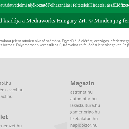
at
Adatvédelmi tájékoztató
Felhasználási feltételek
Hirdetési ászf
Előfizet
d kiadója a Mediaworks Hungary Zrt. © Minden jog fen
rtalmat jelent minden olvasó számára. Egyedülálló elérést, országos lefedettsége
 biztosít. Folyamatosan keressük az új irányokat és fejlődési lehetőségeket. Ez j
Magazin
aol.hu
ém - veol.hu
astronet.hu
zaol.hu
automotor.hu
lakaskultura.hu
gamer.origo.hu
let
likebalaton.hu
napidoktor.hu
rnemzet.hu