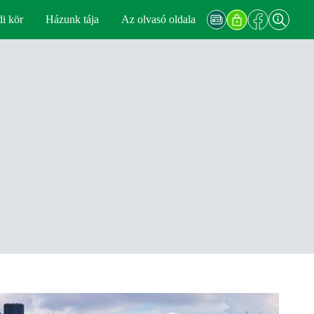
di kör
Házunk tája
Az olvasó oldala