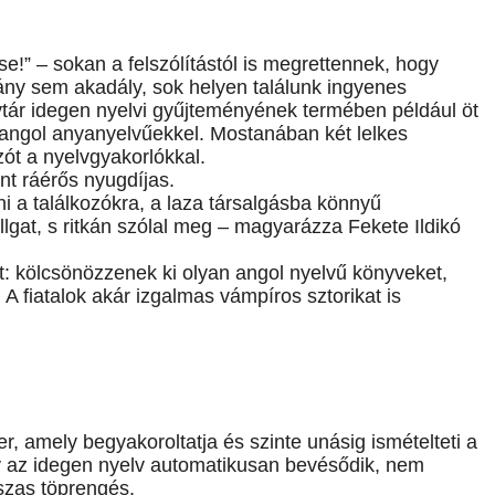
se!” – sokan a felszólítástól is megrettennek, hogy
ány sem akadály, sok helyen találunk ingyenes
vtár idegen nyelvi gyűjteményének termében például öt
 angol anyanyelvűekkel. Mostanában két lelkes
zót a nyelvgyakorlókkal.
nt ráérős nyugdíjas.
i a találkozókra, a laza társalgásba könnyű
llgat, s ritkán szólal meg – magyarázza Fekete Ildikó
t: kölcsönözzenek ki olyan angol nyelvű könyveket,
A fiatalok akár izgalmas vámpíros sztorikat is
, amely begyakoroltatja és szinte unásig ismételteti a
Így az idegen nyelv automatikusan bevésődik, nem
szas töprengés.