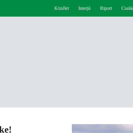
Közélet
Interjú
Riport
Csalá
ke!