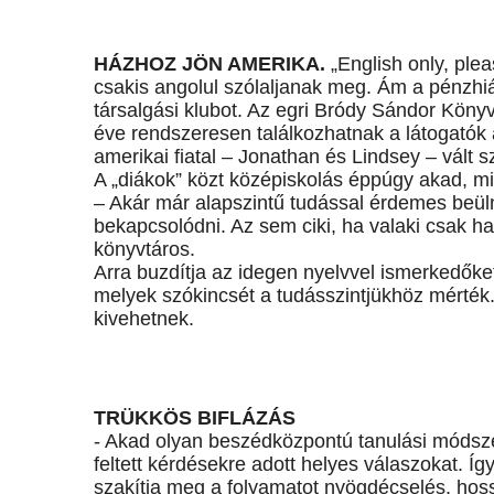
HÁZHOZ JÖN AMERIKA.
„English only, plea
csakis angolul szólaljanak meg. Ám a pénzhi
társalgási klubot. Az egri Bródy Sándor Köny
éve rendszeresen találkozhatnak a látogatók
amerikai fiatal – Jonathan és Lindsey – vált s
A „diákok” közt középiskolás éppúgy akad, mi
– Akár már alapszintű tudással érdemes beüln
bekapcsolódni. Az sem ciki, ha valaki csak ha
könyvtáros.
Arra buzdítja az idegen nyelvvel ismerkedőke
melyek szókincsét a tudásszintjükhöz mérték. 
kivehetnek.
TRÜKKÖS BIFLÁZÁS
- Akad olyan beszédközpontú tanulási módszer
feltett kérdésekre adott helyes válaszokat. 
szakítja meg a folyamatot nyögdécselés, hos