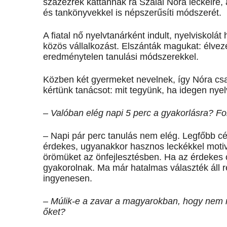
százezrek kattannak rá Szalai Nóra leckéire,
és tankönyvekkel is népszerűsíti módszerét.
A fiatal nő nyelvtanárként indult, nyelviskolát
közös vállalkozást. Elszánták magukat: élvez
eredménytelen tanulási módszerekkel.
Közben két gyermeket nevelnek, így Nóra csa
kértünk tanácsot: mit tegyünk, ha idegen nye
– Valóban elég napi 5 perc a gyakorlásra? F
– Napi pár perc tanulás nem elég. Legfőbb cé
érdekes, ugyanakkor hasznos leckékkel motivá
örömüket az önfejlesztésben. Ha az érdekes o
gyakorolnak. Ma már hatalmas választék áll 
ingyenesen.
– Múlik-e a zavar a magyarokban, hogy nem m
őket?