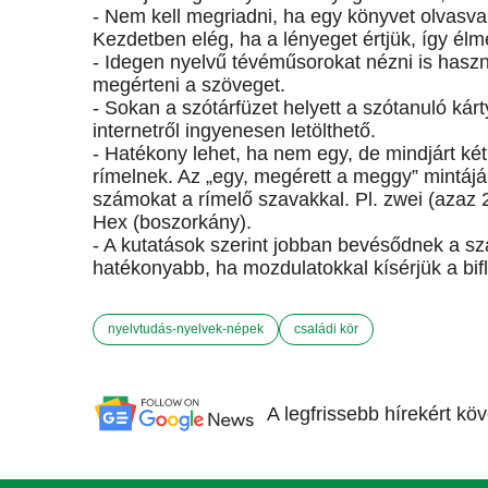
- Nem kell megriadni, ha egy könyvet olvasv
Kezdetben elég, ha a lényeget értjük, így él
- Idegen nyelvű tévéműsorokat nézni is haszno
megérteni a szöveget.
- Sokan a szótárfüzet helyett a szótanuló kár
internetről ingyenesen letölthető.
- Hatékony lehet, ha nem egy, de mindjárt k
rímelnek. Az „egy, megérett a meggy” mintáj
számokat a rímelő szavakkal. Pl. zwei (azaz 2)
Hex (boszorkány).
- A kutatások szerint jobban bevésődnek a sza
hatékonyabb, ha mozdulatokkal kísérjük a bifl
nyelvtudás-nyelvek-népek
családi kör
A legfrissebb hírekért kö