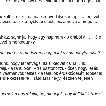
 aki az ingyenes webes feladatokon túl már magazinnal
 hozott létre, s ma már szenvedélyesen építi a férjével
etessé teszik a nyelvtanulást, leszámolva a megunt,
k azt sajnálja, hogy egy nap nem 48 órából áll… Tőle
lvvel ismerkedünk?
ontosabb-e a rendszeresség, mint a kampánytanulás?
lunk, hogy tananyagainkkal kedvet csináljunk,
ljuk a tanulókat. Arra ösztönözzük őket, hogy leljék
lvasmányok felkeltik a tanulók érdeklődését, többet is
rendelkezésükre – ráadásul nagy részben teljesen
ernek megszólalni, ha, mondjuk, egy külföldi kérdezi