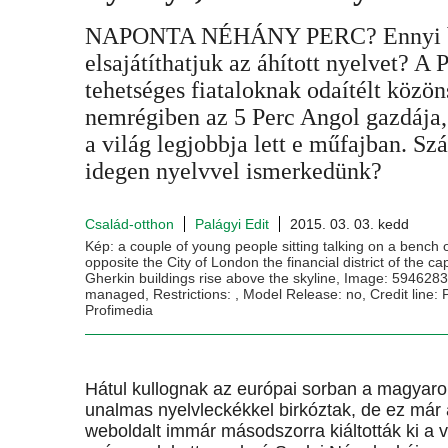
NAPONTA NÉHÁNY PERC? Ennyi be
elsajátíthatjuk az áhított nyelvet? A
tehetséges fiataloknak odaítélt közön
nemrégiben az 5 Perc Angol gazdája,
a világ legjobbja lett e műfajban. Sz
idegen nyelvvel ismerkedünk?
Család-otthon
Palágyi Edit
2015. 03. 03. kedd
Kép: a couple of young people sitting talking on a bench
opposite the City of London the financial district of the c
Gherkin buildings rise above the skyline, Image: 5946283
managed, Restrictions: , Model Release: no, Credit line: 
Profimedia
Hátul kullognak az európai sorban a magyaro
unalmas nyelvleckékkel birkóztak, de ez már 
weboldalt immár másodszorra kiáltották ki a v