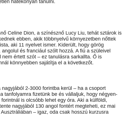
etlen hatékonyan tanulni.
ő Celine Dion, a színésznő Lucy Liu, tehát sztárok is
skednek ebben, akik többnyelvű környezetben nőttek
sta, aki 11 nyelvet ismer. Kiderült, hogy görög
ngolul és franciául szólt hozzá. A fiú a szüleivel
 nem értett szót – ez tanulásra sarkallta. Ő is
nnál könnyebben sajátítja el a következőt.
agyjából 2-3000 forintba kerül – ha a csoport
a tanfolyamra fizetünk be és vállaljuk, hogy négyen-
rintnál is olcsóbb lehet egy óra. Aki a külföldi,
tente nagyjából 130 angol fontért megteheti, ez mai
t Ausztráliában – igaz, oda csak hosszú kurzusra