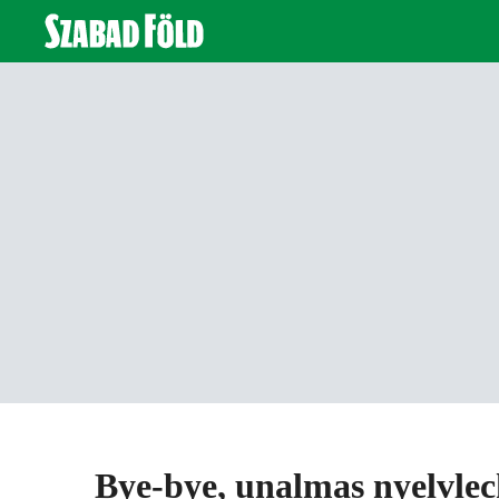
Bye-bye, unalmas nyelvlec