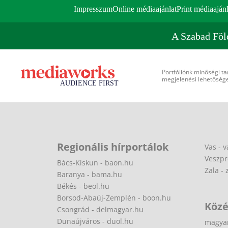
Impresszum
Online médiaajánlat
Print médiaajánl
A Szabad Föl
Portfóliónk minőségi ta
megjelenési lehetőséget
Regionális hírportálok
Vas - v
Veszpr
Bács-Kiskun - baon.hu
Zala - 
Baranya - bama.hu
Békés - beol.hu
Borsod-Abaúj-Zemplén - boon.hu
Közé
Csongrád - delmagyar.hu
Dunaújváros - duol.hu
magya