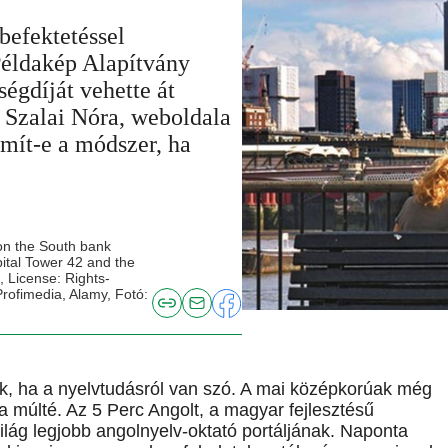
fektetéssel
 Példakép Alapítvány
ségdíját vehette át
 Szalai Nóra, weboldala
ámít-e a módszer, ha
 on the South bank
apital Tower 42 and the
, License: Rights-
Profimedia, Alamy, Fotó:
k, ha a nyelvtudásról van szó. A mai középkorúak még
a múlté. Az 5 Perc Angolt, a magyar fejlesztésű
ilág legjobb angolnyelv-oktató portáljának. Naponta