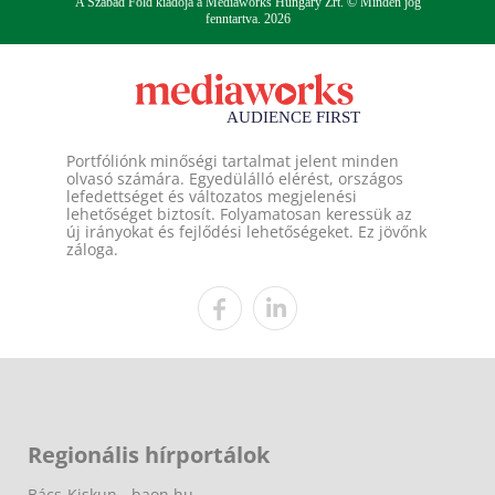
A Szabad Föld kiadója a Mediaworks Hungary Zrt. © Minden jog
fenntartva. 2026
Portfóliónk minőségi tartalmat jelent minden
olvasó számára. Egyedülálló elérést, országos
lefedettséget és változatos megjelenési
lehetőséget biztosít. Folyamatosan keressük az
új irányokat és fejlődési lehetőségeket. Ez jövőnk
záloga.
Regionális hírportálok
Bács-Kiskun - baon.hu