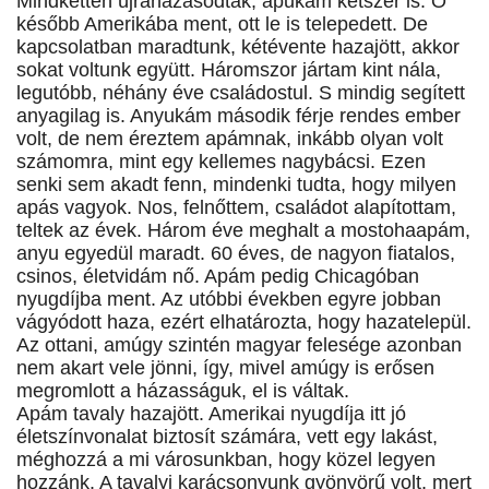
Mindketten újraházasodtak, apukám kétszer is. Ő
később Amerikába ment, ott le is telepedett. De
kapcsolatban maradtunk, kétévente hazajött, akkor
sokat voltunk együtt. Háromszor jártam kint nála,
legutóbb, néhány éve családostul. S mindig segített
anyagilag is. Anyukám második férje rendes ember
volt, de nem éreztem apámnak, inkább olyan volt
számomra, mint egy kellemes nagybácsi. Ezen
senki sem akadt fenn, mindenki tudta, hogy milyen
apás vagyok. Nos, felnőttem, családot alapítottam,
teltek az évek. Három éve meghalt a mostohaapám,
anyu egyedül maradt. 60 éves, de nagyon fiatalos,
csinos, életvidám nő. Apám pedig Chicagóban
nyugdíjba ment. Az utóbbi években egyre jobban
vágyódott haza, ezért elhatározta, hogy hazatelepül.
Az ottani, amúgy szintén magyar felesége azonban
nem akart vele jönni, így, mivel amúgy is erősen
megromlott a házasságuk, el is váltak.
Apám tavaly hazajött. Amerikai nyugdíja itt jó
életszínvonalat biztosít számára, vett egy lakást,
méghozzá a mi városunkban, hogy közel legyen
hozzánk. A tavalyi karácsonyunk gyönyörű volt, mert