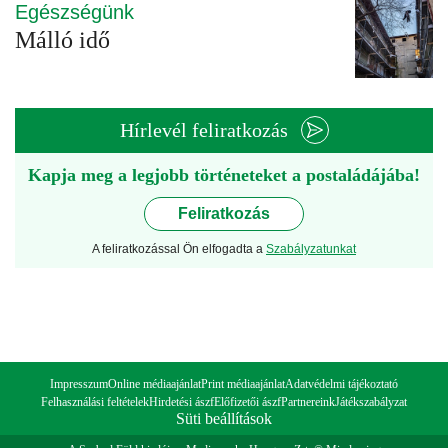
Egészségünk
Málló idő
Hírlevél feliratkozás
Kapja meg a legjobb történeteket a postaládájába!
Feliratkozás
A feliratkozással Ön elfogadta a
Szabályzatunkat
Impresszum
Online médiaajánlat
Print médiaajánlat
Adatvédelmi tájékoztató
Felhasználási feltételek
Hirdetési ászf
Előfizetői ászf
Partnereink
Játékszabályzat
Süti beállítások