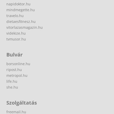
napidoktor.hu
mindmegette.hu
travelo.hu
dietaesfitnesz.hu
vitorlazasmagazin.hu
videkize.hu
tvmusor.hu
Bulvár
borsonline.hu
ripost.hu
metropol.hu
life.hu
she.hu
Szolgáltatás
freemail.hu