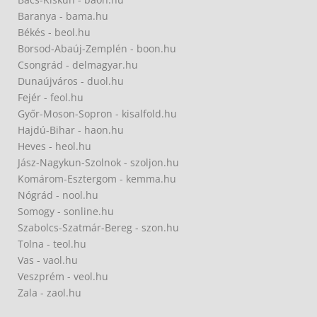
Baranya - bama.hu
Békés - beol.hu
Borsod-Abaúj-Zemplén - boon.hu
Csongrád - delmagyar.hu
Dunaújváros - duol.hu
Fejér - feol.hu
Győr-Moson-Sopron - kisalfold.hu
Hajdú-Bihar - haon.hu
Heves - heol.hu
Jász-Nagykun-Szolnok - szoljon.hu
Komárom-Esztergom - kemma.hu
Nógrád - nool.hu
Somogy - sonline.hu
Szabolcs-Szatmár-Bereg - szon.hu
Tolna - teol.hu
Vas - vaol.hu
Veszprém - veol.hu
Zala - zaol.hu