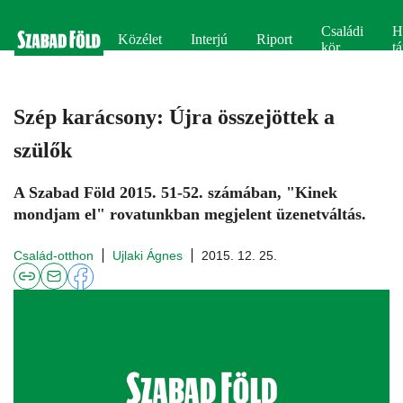
Családi
H
Közélet
Interjú
Riport
kör
tá
Szép karácsony: Újra összejöttek a
szülők
A Szabad Föld 2015. 51-52. számában, "Kinek
mondjam el" rovatunkban megjelent üzenetváltás.
Család-otthon
Ujlaki Ágnes
2015. 12. 25.