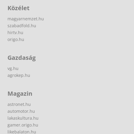
Közélet
magyarnemzet.hu
szabadfold.hu
hirtv.hu
origo.hu
Gazdaság
vg.hu
agrokep.hu
Magazin
astronet.hu
automotor.hu
lakaskultura.hu
gamer.origo.hu
likebalaton.hu