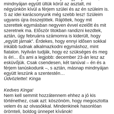
mindnyájan együtt ültük körül az asztalt, mi
négyünkön kívül a férjem szülei és az én szüleim is.
S az idei karácsonyunk még szebb lesz! Szüleim
ugyanis újra összejöttek. Rájöttek, hogy mit
szerettek egymásban negyven évvel ezelőtt és mit
szeretnek ma. Először titokban randizni kezdtek,
aztán, úgy februárra számomra is kiderült, hogy
„együtt járnak”. Érdekes, hogy ennyi idősen sokkal
inkább tudnak alkalmazkodni egymáshoz, mint
fiatalon. Nyilván tudják, hogy ez szükséges és meg
is éri… És ami a legjobb: december 23-án lesz az
esküvőjük. Csak csendesen, két tanúval – én és a
férjem tanúskodunk –, s aztán, másnap mindnyájan
együtt leszünk a szentestén…
Üdvözlettel: Kinga
Kedves Kinga!
Nem kell semmit hozzátennem ehhez a jó kis
történethez, csak azt: köszönöm, hogy megosztotta
velem és az olvasókkal. Mindenkinek hasonlóan
örömteli, boldog ünnepet kívánok!