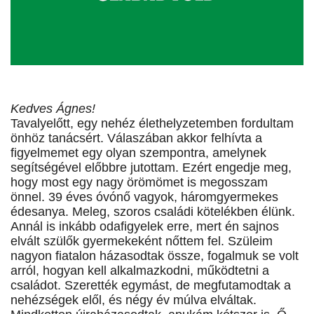
Kedves Ágnes!
Tavalyelőtt, egy nehéz élethelyzetemben fordultam
önhöz tanácsért. Válaszában akkor felhívta a
figyelmemet egy olyan szempontra, amelynek
segítségével előbbre jutottam. Ezért engedje meg,
hogy most egy nagy örömömet is megosszam
önnel. 39 éves óvónő vagyok, háromgyermekes
édesanya. Meleg, szoros családi kötelékben élünk.
Annál is inkább odafigyelek erre, mert én sajnos
elvált szülők gyermekeként nőttem fel. Szüleim
nagyon fiatalon házasodtak össze, fogalmuk se volt
arról, hogyan kell alkalmazkodni, működtetni a
családot. Szerették egymást, de megfutamodtak a
nehézségek elől, és négy év múlva elváltak.