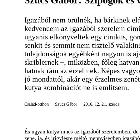
Szücs Gábor: Szipogok és 
Igazából nem örülnék, ha bárkinek el
kedvencem az Igazából szerelem című
ugyanis elkönyveltek egy cinikus, gon
senkit és semmit nem tisztelő valaki
tulajdonságok egyébként nagyon is aj
skriblernek –, miközben, főleg hatvan
hatnak rám az érzelmek. Képes vagyo
jó mondattól, akár egy érzelmes zenét
kutya kombinációt ne is említsem.
Család-otthon
Szücs Gábor
2016. 12. 21. szerda
És ugyan kutya nincs az Igazából szerelemben, de 
zene, ja, és irigylésre méltó mennyiségben igazá