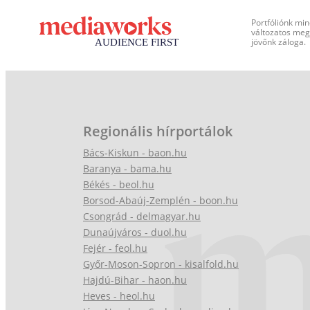
Portfóliónk min
változatos megj
jövőnk záloga.
Regionális hírportálok
Bács-Kiskun - baon.hu
Baranya - bama.hu
Békés - beol.hu
Borsod-Abaúj-Zemplén - boon.hu
Csongrád - delmagyar.hu
Dunaújváros - duol.hu
Fejér - feol.hu
Győr-Moson-Sopron - kisalfold.hu
Hajdú-Bihar - haon.hu
Heves - heol.hu