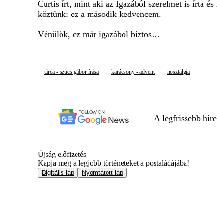
Curtis írt, mint aki az Igazából szerelmet is írt
köztünk: ez a második kedvencem.
Vénülök, ez már igazából biztos…
tárca - szücs gábor írása
karácsony - advent
nosztalgia
A legfrissebb hír
Újság előfizetés
Kapja meg a legjobb történeteket a postaládájába!
Digitális lap
Nyomtatott lap