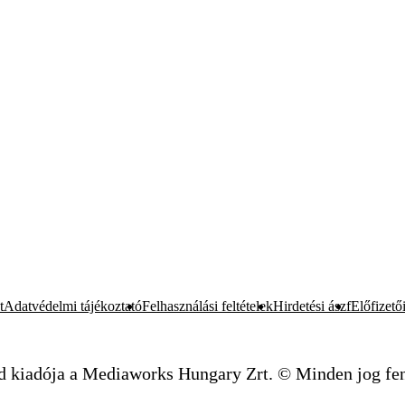
t
Adatvédelmi tájékoztató
Felhasználási feltételek
Hirdetési ászf
Előfizetői
d kiadója a Mediaworks Hungary Zrt. © Minden jog fen