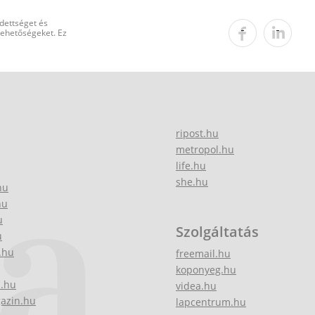
edettséget és
 lehetőségeket. Ez
ripost.hu
metropol.hu
life.hu
she.hu
hu
hu
u
Szolgáltatás
u
.hu
freemail.hu
koponyeg.hu
z.hu
videa.hu
gazin.hu
lapcentrum.hu