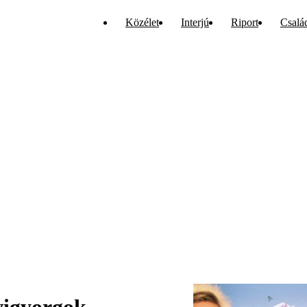
Közélet
Interjú
Riport
Csalá