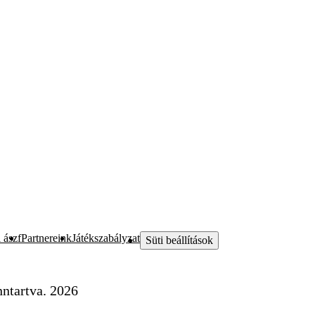
 ászf
Partnereink
Játékszabályzat
Süti beállítások
ntartva. 2026