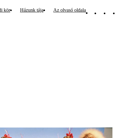
di kör
Házunk tája
Az olvasó oldala