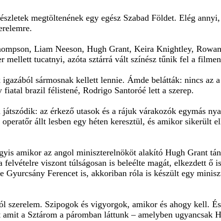
 részletek megtöltenének egy egész Szabad Földet. Elég annyi, 
erelemre.
Thompson, Liam Neeson, Hugh Grant, Keira Knightley, Rowan 
mellett tucatnyi, azóta sztárrá vált színész tűnik fel a filmen
k igazából sármosnak kellett lennie. Ámde belátták: nincs az a 
fiatal brazil félistené, Rodrigo Santoróé lett a szerep.
n játszódik: az érkező utasok és a rájuk várakozók egymás ny
operatőr állt lesben egy héten keresztül, és amikor sikerült 
gyis amikor az angol miniszterelnököt alakító Hugh Grant tán
 a felvételre viszont túlságosan is beleélte magát, elkezdett ő
e Gyurcsány Ferencet is, akkoriban róla is készült egy minis
l szerelem. Szipogok és vigyorgok, amikor és ahogy kell. É
nt amit a Sztárom a páromban láttunk – amelyben ugyancsak H