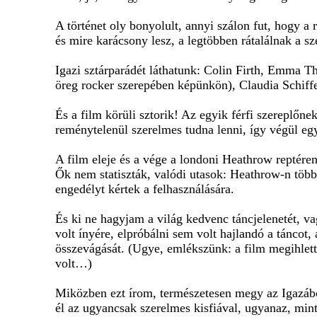
A történet oly bonyolult, annyi szálon fut, hogy a
és mire karácsony lesz, a legtöbben rátalálnak a sz
Igazi sztárparádét láthatunk: Colin Firth, Emma 
öreg rocker szerepében képünkön), Claudia Schiffer 
És a film körüli sztorik! Az egyik férfi szereplőne
reménytelenül szerelmes tudna lenni, így végül egy 
A film eleje és a vége a londoni Heathrow reptére
Ők nem statiszták, valódi utasok: Heathrow-n több 
engedélyt kértek a felhasználására.
És ki ne hagyjam a világ kedvenc táncjelenetét, va
volt ínyére, elpróbálni sem volt hajlandó a táncot,
összevágását. (Ugye, emlékszünk: a film megihlett
volt…)
Miközben ezt írom, természetesen megy az Igazábó
él az ugyancsak szerelmes kisfiával, ugyanaz, mi