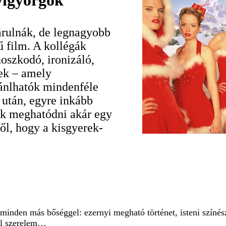
vigyorgok
árulnák, de legnagyobb
 film. A kollégák
oszkodó, ironizáló,
nek – amely
ánlhatók mindenféle
 után, egyre inkább
k meghatódni akár egy
ől, hogy a kisgyerek-
minden más bőséggel: ezernyi megható történet, isteni színész
ból szerelem…