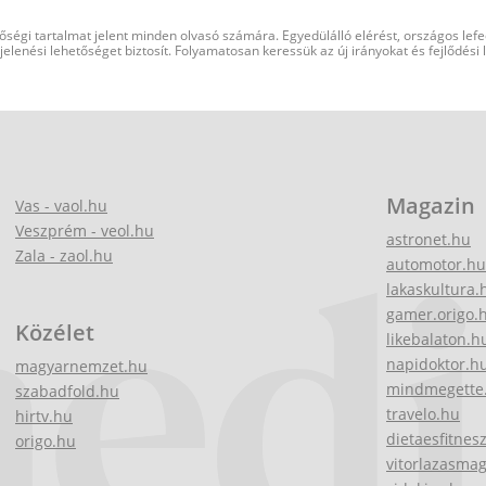
őségi tartalmat jelent minden olvasó számára. Egyedülálló elérést, országos lef
elenési lehetőséget biztosít. Folyamatosan keressük az új irányokat és fejlődési
Magazin
Vas - vaol.hu
Veszprém - veol.hu
astronet.hu
Zala - zaol.hu
automotor.hu
lakaskultura.
gamer.origo.
Közélet
likebalaton.h
napidoktor.h
magyarnemzet.hu
mindmegette
szabadfold.hu
travelo.hu
hirtv.hu
dietaesfitnes
origo.hu
vitorlazasma