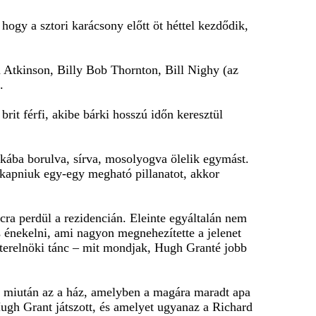
hogy a sztori karácsony előtt öt héttel kezdődik,
Atkinson, Billy Bob Thornton, Bill Nighy (az
.
brit férfi, akibe bárki hosszú időn keresztül
akába borulva, sírva, mosolyogva ölelik egymást.
elkapniuk egy-egy megható pillanatot, akkor
cra perdül a rezidencián. Eleinte egyáltalán nem
 is énekelni, ami nagyon megnehezítette a jelenet
zterelnöki tánc – mit mondjak, Hugh Granté jobb
s miután az a ház, amelyben a magára maradt apa
ugh Grant játszott, és amelyet ugyanaz a Richard