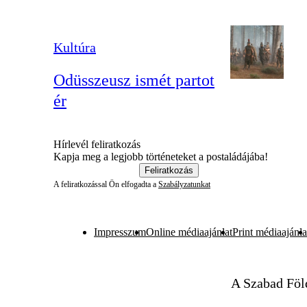
Kultúra
Odüsszeusz ismét partot
ér
Hírlevél feliratkozás
Kapja meg a legjobb történeteket a postaládájába!
Feliratkozás
A feliratkozással Ön elfogadta a
Szabályzatunkat
Impresszum
Online médiaajánlat
Print médiaajánla
A Szabad Föl