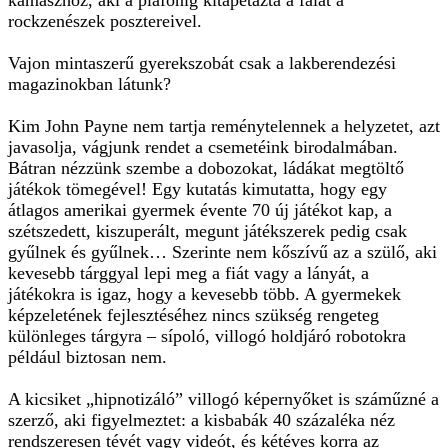
kamaszhoz, aki a plafonig kitapétázta a falat a
rockzenészek posztereivel.
Vajon mintaszerű gyerekszobát csak a lakberendezési
magazinokban látunk?
Kim John Payne nem tartja reménytelennek a helyzetet, azt
javasolja, vágjunk rendet a csemetéink birodalmában.
Bátran nézzünk szembe a dobozokat, ládákat megtöltő
játékok tömegével! Egy kutatás kimutatta, hogy egy
átlagos amerikai gyermek évente 70 új játékot kap, a
szétszedett, kiszuperált, megunt játékszerek pedig csak
gyűlnek és gyűlnek… Szerinte nem kőszívű az a szülő, aki
kevesebb tárggyal lepi meg a fiát vagy a lányát, a
játékokra is igaz, hogy a kevesebb több. A gyermekek
képzeletének fejlesztéséhez nincs szükség rengeteg
különleges tárgyra – sípoló, villogó holdjáró robotokra
például biztosan nem.
A kicsiket „hipnotizáló” villogó képernyőket is száműzné a
szerző, aki figyelmeztet: a kisbabák 40 százaléka néz
rendszeresen tévét vagy videót, és kétéves korra az