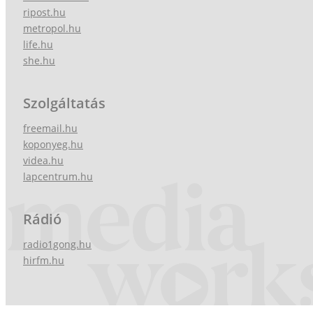
ripost.hu
metropol.hu
life.hu
she.hu
Szolgáltatás
freemail.hu
koponyeg.hu
videa.hu
lapcentrum.hu
Rádió
radio1gong.hu
hirfm.hu