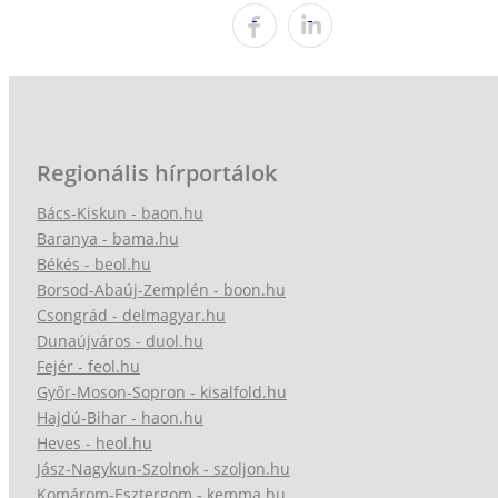
Regionális hírportálok
Bács-Kiskun - baon.hu
Baranya - bama.hu
Békés - beol.hu
Borsod-Abaúj-Zemplén - boon.hu
Csongrád - delmagyar.hu
Dunaújváros - duol.hu
Fejér - feol.hu
Győr-Moson-Sopron - kisalfold.hu
Hajdú-Bihar - haon.hu
Heves - heol.hu
Jász-Nagykun-Szolnok - szoljon.hu
Komárom-Esztergom - kemma.hu