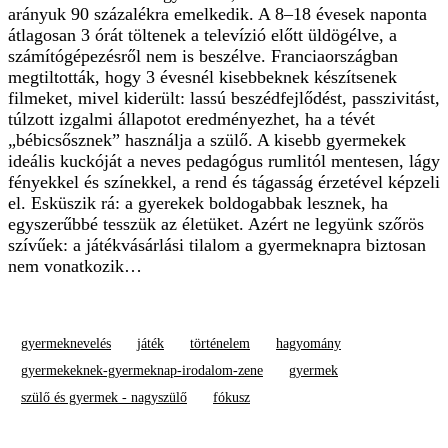
arányuk 90 százalékra emelkedik. A 8–18 évesek naponta
átlagosan 3 órát töltenek a televízió előtt üldögélve, a
számítógépezésről nem is beszélve. Franciaországban
megtiltották, hogy 3 évesnél kisebbeknek készítsenek
filmeket, mivel kiderült: lassú beszédfejlődést, passzivitást,
túlzott izgalmi állapotot eredményezhet, ha a tévét
„bébicsősznek” használja a szülő. A kisebb gyermekek
ideális kuckóját a neves pedagógus rumlitól mentesen, lágy
fényekkel és színekkel, a rend és tágasság érzetével képzeli
el. Esküszik rá: a gyerekek boldogabbak lesznek, ha
egyszerűbbé tesszük az életüket. Azért ne legyünk szőrös
szívűek: a játékvásárlási tilalom a gyermeknapra biztosan
nem vonatkozik…
gyermeknevelés
játék
történelem
hagyomány
gyermekeknek-gyermeknap-irodalom-zene
gyermek
szülő és gyermek - nagyszülő
fókusz