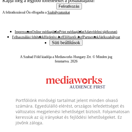
Kapja meg a legjobb történeteket a postaládájába!
Feliratkozás
A feliratkozással Ön elfogadta a
Szabályzatunkat
Impresszum
Online médiaajánlat
Print médiaajánlat
Adatvédelmi tájékoztató
Felhasználási feltételek
Hirdetési ászf
Előfizetői ászf
Partnereink
Játékszabályzat
Süti beállítások
A Szabad Föld kiadója a Mediaworks Hungary Zrt. © Minden jog
fenntartva. 2026
Portfóliónk minőségi tartalmat jelent minden olvasó
számára. Egyedülálló elérést, országos lefedettséget és
változatos megjelenési lehetőséget biztosít. Folyamatosan
keressük az új irányokat és fejlődési lehetőségeket. Ez
jövőnk záloga.