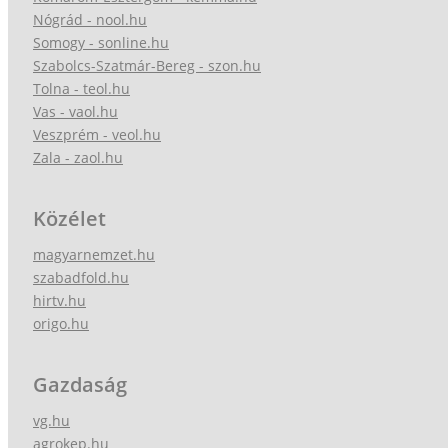
Nógrád - nool.hu
Somogy - sonline.hu
Szabolcs-Szatmár-Bereg - szon.hu
Tolna - teol.hu
Vas - vaol.hu
Veszprém - veol.hu
Zala - zaol.hu
Közélet
magyarnemzet.hu
szabadfold.hu
hirtv.hu
origo.hu
Gazdaság
vg.hu
agrokep.hu