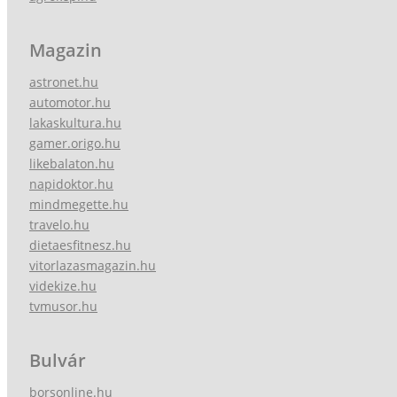
Magazin
astronet.hu
automotor.hu
lakaskultura.hu
gamer.origo.hu
likebalaton.hu
napidoktor.hu
mindmegette.hu
travelo.hu
dietaesfitnesz.hu
vitorlazasmagazin.hu
videkize.hu
tvmusor.hu
Bulvár
borsonline.hu