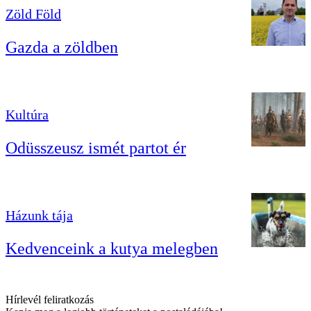
Zöld Föld
Gazda a zöldben
Kultúra
Odüsszeusz ismét partot ér
Házunk tája
Kedvenceink a kutya melegben
Hírlevél feliratkozás