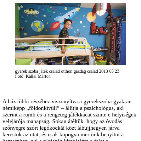
gyerek szoba játék család otthon gazdag család 2013 05 23
Fotó: Kállai Márton
A ház többi részéhez viszonyítva a gyerekszoba gyakran
némiképp „földönkívüli” – állítja a pszichológus, aki
szerint a rumli és a rengeteg játékkacat szinte e helyiségek
velejárója manapság. Sokan átéltük, hogy az óvodás
szőnyegre szórt legókockái közt lábujjhegyen járva
kerestük az utat, és csak kopogva mertünk benyitni a