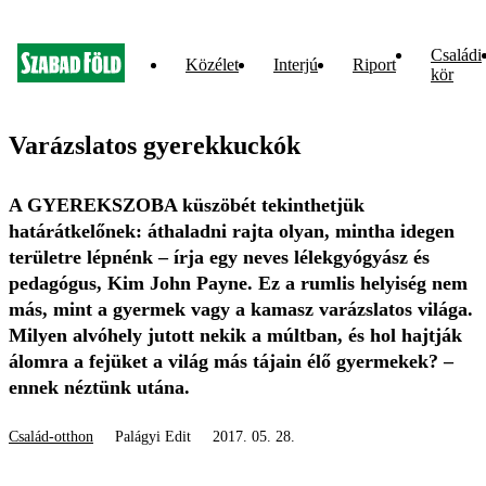
Családi
Közélet
Interjú
Riport
kör
Varázslatos gyerekkuckók
A GYEREKSZOBA küszöbét tekinthetjük
határátkelőnek: áthaladni rajta olyan, mintha idegen
területre lépnénk – írja egy neves lélekgyógyász és
pedagógus, Kim John Payne. Ez a rumlis helyiség nem
más, mint a gyermek vagy a kamasz varázslatos világa.
Milyen alvóhely jutott nekik a múltban, és hol hajtják
álomra a fejüket a világ más tájain élő gyermekek? –
ennek néztünk utána.
Család-otthon
Palágyi Edit
2017. 05. 28.