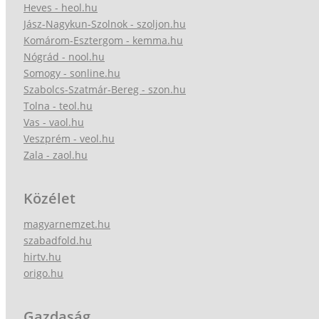
Heves - heol.hu
Jász-Nagykun-Szolnok - szoljon.hu
Komárom-Esztergom - kemma.hu
Nógrád - nool.hu
Somogy - sonline.hu
Szabolcs-Szatmár-Bereg - szon.hu
Tolna - teol.hu
Vas - vaol.hu
Veszprém - veol.hu
Zala - zaol.hu
Közélet
magyarnemzet.hu
szabadfold.hu
hirtv.hu
origo.hu
Gazdaság