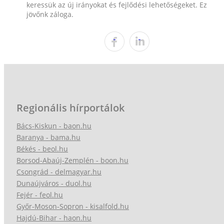
keressük az új irányokat és fejlődési lehetőségeket. Ez
jövőnk záloga.
Regionális hírportálok
Bács-Kiskun - baon.hu
Baranya - bama.hu
Békés - beol.hu
Borsod-Abaúj-Zemplén - boon.hu
Csongrád - delmagyar.hu
Dunaújváros - duol.hu
Fejér - feol.hu
Győr-Moson-Sopron - kisalfold.hu
Hajdú-Bihar - haon.hu