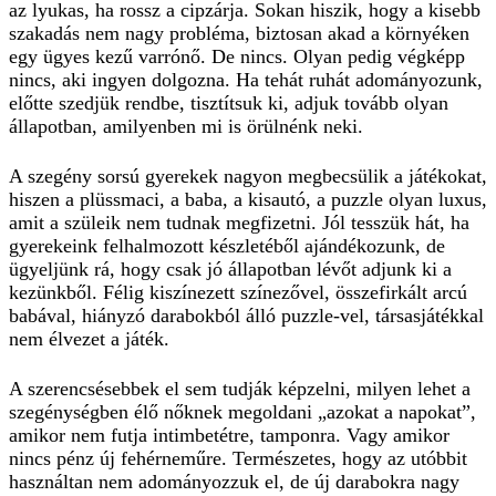
az lyukas, ha rossz a cipzárja. Sokan hiszik, hogy a kisebb
szakadás nem nagy probléma, biztosan akad a környéken
egy ügyes kezű varrónő. De nincs. Olyan pedig végképp
nincs, aki ingyen dolgozna. Ha tehát ruhát adományozunk,
előtte szedjük rendbe, tisztítsuk ki, adjuk tovább olyan
állapotban, amilyenben mi is örülnénk neki.
A szegény sorsú gyerekek nagyon megbecsülik a játékokat,
hiszen a plüssmaci, a baba, a kisautó, a puzzle olyan luxus,
amit a szüleik nem tudnak megfizetni. Jól tesszük hát, ha
gyerekeink felhalmozott készletéből ajándékozunk, de
ügyeljünk rá, hogy csak jó állapotban lévőt adjunk ki a
kezünkből. Félig kiszínezett színezővel, összefirkált arcú
babával, hiányzó darabokból álló puzzle-vel, társasjátékkal
nem élvezet a játék.
A szerencsésebbek el sem tudják képzelni, milyen lehet a
szegénységben élő nőknek megoldani „azokat a napokat”,
amikor nem futja intimbetétre, tamponra. Vagy amikor
nincs pénz új fehérneműre. Természetes, hogy az utóbbit
használtan nem adományozzuk el, de új darabokra nagy