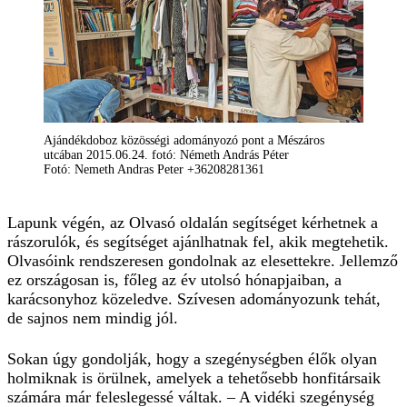
Ajándékdoboz közösségi adományozó pont a Mészáros
utcában 2015.06.24. fotó: Németh András Péter
Fotó: Nemeth Andras Peter +36208281361
Lapunk végén, az Olvasó oldalán segítséget kérhetnek a
rászorulók, és segítséget ajánlhatnak fel, akik megtehetik.
Olvasóink rendszeresen gondolnak az elesettekre. Jellemző
ez országosan is, főleg az év utolsó hónapjaiban, a
karácsonyhoz közeledve. Szívesen adományozunk tehát,
de sajnos nem mindig jól.
Sokan úgy gondolják, hogy a szegénységben élők olyan
holmiknak is örülnek, amelyek a tehetősebb honfitársaik
számára már feleslegessé váltak. – A vidéki szegénység