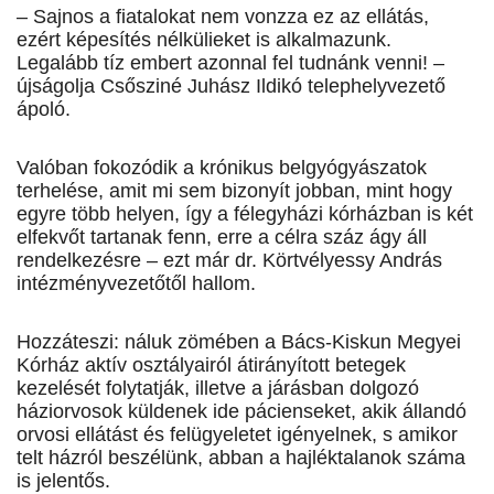
– Sajnos a fiatalokat nem vonzza ez az ellátás,
ezért képesítés nélkü­lieket is alkalmazunk.
Legalább tíz embert azonnal fel tudnánk venni! –
újságolja Csősziné Juhász Ildikó telephelyvezető
ápoló.
Valóban fokozódik a krónikus belgyógyászatok
terhelése, amit mi sem bizonyít jobban, mint hogy
egyre több helyen, így a félegyházi kórházban is két
elfekvőt tartanak fenn, erre a célra száz ágy áll
rendelkezésre – ezt már dr. Körtvélyessy András
intézményvezetőtől hallom.
Hozzáteszi: náluk zömében a Bács-Kiskun Megyei
Kórház aktív osztályairól átirányított betegek
kezelését folytatják, illetve a járásban dolgozó
háziorvosok küldenek ide pácienseket, akik állandó
orvosi ellátást és felügyeletet igényelnek, s amikor
telt házról beszélünk, abban a hajléktalanok száma
is jelentős.