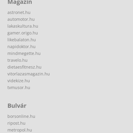
Magazin
astronet.hu
automotor.hu
lakaskultura.hu
gamer.origo.hu
likebalaton.hu
napidoktor.hu
mindmegette.hu
travelo.hu
dietaesfitnesz.hu
vitorlazasmagazin.hu
videkize.hu
tvmusor.hu
Bulvár
borsonline.hu
ripost.hu
metropol.hu