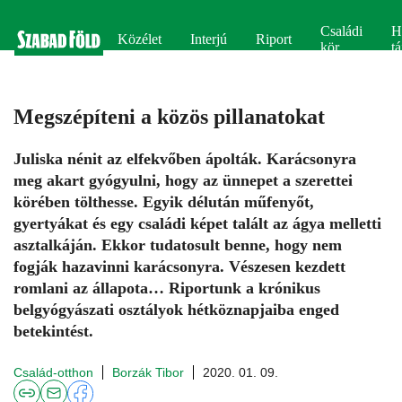
Családi
H
Közélet
Interjú
Riport
kör
tá
Megszépíteni a közös pillanatokat
Juliska nénit az elfekvőben ápolták. Karácsonyra
meg akart gyógyulni, hogy az ünnepet a szerettei
körében tölthesse. Egyik délután műfenyőt,
gyertyákat és egy családi képet talált az ágya melletti
asztalkáján. Ekkor tudatosult benne, hogy nem
fogják hazavinni karácsonyra. Vészesen kezdett
romlani az állapota… Riportunk a krónikus
belgyógyászati osztályok hétköznapjaiba enged
betekintést.
Család-otthon
Borzák Tibor
2020. 01. 09.