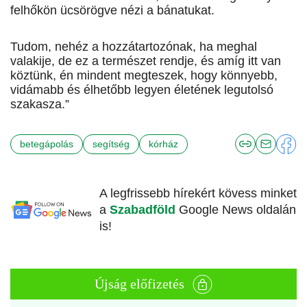
felhőkön ücsörögve nézi a bánatukat.
Tudom, nehéz a hozzátartozónak, ha meghal
valakije, de ez a természet rendje, és amíg itt van
köztünk, én mindent megteszek, hogy könnyebb,
vidámabb és élhetőbb legyen életének legutolsó
szakasza.”
betegápolás
segítség
kórház
A legfrissebb hírekért kövess minket
a
Szabadföld
Google News oldalán
is!
Újság előfizetés