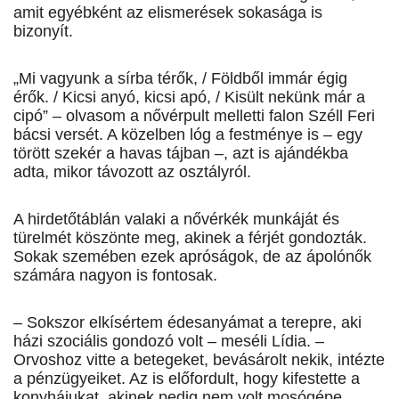
amit egyébként az elismerések sokasága is
bizonyít.
„Mi vagyunk a sírba térők, / Földből immár égig
érők. / Kicsi anyó, kicsi apó, / Kisült nekünk már a
cipó” – olvasom a nővérpult melletti falon Széll Feri
bácsi versét. A közelben lóg a festménye is – egy
törött szekér a havas tájban –, azt is ajándékba
adta, mikor távozott az osztályról.
A hirdetőtáblán valaki a nővérkék munkáját és
türelmét köszönte meg, akinek a férjét gondozták.
Sokak szemében ezek apróságok, de az ápolónők
számára nagyon is fontosak.
– Sokszor elkísértem édesanyámat a terepre, aki
házi szociális gondozó volt – meséli Lídia. –
Orvoshoz vitte a betegeket, bevásárolt nekik, intézte
a pénzügyeiket. Az is előfordult, hogy kifestette a
konyhájukat, akinek pedig nem volt mosógépe,