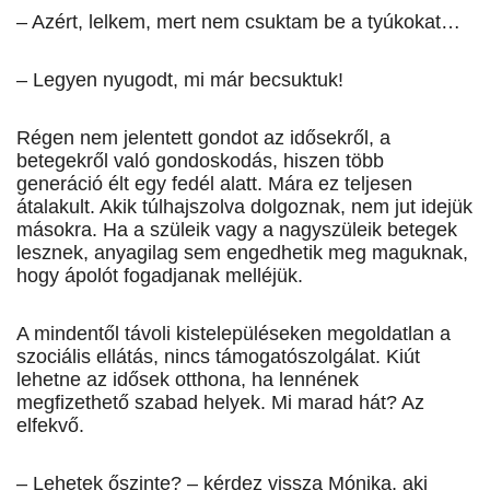
– Azért, lelkem, mert nem csuktam be a tyúkokat…
– Legyen nyugodt, mi már becsuktuk!
Régen nem jelentett gondot az idősekről, a
betegekről való gondoskodás, hiszen több
generáció élt egy fedél alatt. Mára ez teljesen
átalakult. Akik túlhajszolva dolgoznak, nem jut idejük
másokra. Ha a szüleik vagy a nagyszüleik betegek
lesznek, anyagilag sem engedhetik meg maguknak,
hogy ápolót fogadjanak melléjük.
A mindentől távoli kistelepüléseken megoldatlan a
szociális ellátás, nincs támogatószolgálat. Kiút
lehetne az idősek otthona, ha lennének
megfizethető szabad helyek. Mi marad hát? Az
elfekvő.
– Lehetek őszinte? – kérdez vissza Mónika, aki