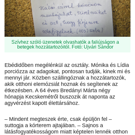
Szívhez szóló üzenetek olvashatók a faliújságon a
betegek hozzátartozóitól. Fotó: Ujvári Sándor
Ebédidőben megélénkül az osztály. Mónika és Lídia
porciózza az adagokat, pontosan tudják, kinek mi és
mennyi jár. Közben szállingóznak a hozzátartozók,
akik otthoni elemózsiát hoznak és segítenek az
étkezésben. A 64 éves Bredányi Márta négy
hónapja Kecskemétről buszozik át naponta az
agyvérzést kapott élettársához.
– Mindent megteszek érte, csak épüljön fel –
suttogja a kórterem ajtajában. – Sajnos a
látásfogyatékosságom miatt képtelen lennék otthon