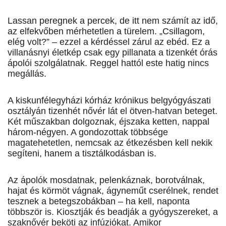
Lassan peregnek a percek, de itt nem számít az idő,
az elfekvőben mérhetetlen a türelem. „Csillagom,
elég volt?” – ezzel a kérdéssel zárul az ebéd. Ez a
villanásnyi életkép csak egy pillanata a tizenkét órás
ápolói szolgálatnak. Reggel hattól este hatig nincs
megállás.
A kiskunfélegyházi kórház krónikus belgyógyászati
osztályán tizenhét nővér lát el ötven-hatvan beteget.
Két műszakban dolgoznak, éjszaka ketten, nappal
három-négyen. A gondozottak többsége
magatehetetlen, nemcsak az étkezésben kell nekik
segíteni, hanem a tisztálkodásban is.
Az ápolók mosdatnak, pelenkáznak, borotválnak,
hajat és körmöt vágnak, ágyneműt cserélnek, rendet
tesznek a betegszobákban – ha kell, naponta
többször is. Kiosztják és beadják a gyógyszereket, a
szaknővér beköti az infúziókat. Amikor