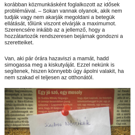
korábban közmunkásként foglalkozott az idősek
problémáival. – Sokan vannak olyanok, akik nem
tudják vagy nem akarják megoldani a betegük
ellátását, tőlünk viszont elvárják a maximumot.
Szerencsére inkább az a jellemző, hogy a
hozzátartozók rendszeresen bejárnak gondozni a
szeretteiket.
Van, aki pár órára hazaviszi a mamát, hadd
simogassa meg a kiskutyáját. Ezzel nekünk is
segítenek, hiszen könnyebb úgy ápolni valakit, ha
nem szakad el teljesen az otthonától.