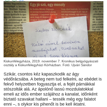
Kiskunfélegyháza, 2019. november 7. Kronikus belgyógyászati
osztály a Kiskunfélegyházi Kórházban. Fotó: Ujvári Sándor
Szikár, csontos kéz kapaszkodik az ágy
védőrácsába. A beteg nem tud felkelni, az ebédet is
fekvő helyzetben fogyasztja el, a fejét párnákkal
stószolták alá. Az ápolónő lassú mozdulatokkal
emeli az idős ember szájához a kanalat, időnként
biztató szavakat hallani – tessék még egy falatot
enni –, s olykor kis pihenőt is be kell iktatni.