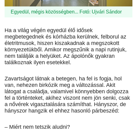
Egyedül, mégis közösségben... Fotó: Ujvári Sándor
Ha a világ végén egyedül élő idősek
megbetegednek és kórházba kerülnek, felborul az
életritmusok, hiszen kiszakadnak a megszokott
környezetükből. Amikor megszűnik a napi rutinjuk,
nem találják a helyüket. Az ápolónők gyakran
találkoznak ilyen esetekkel.
Zavartságot látnak a betegen, ha fel is fogja, hol
van, nehezen birkózik meg a változással. Akit
látogat a családja, valamivel könnyebben dolgozza
fel a történteket, akihez viszont nem jön senki, csak
a nővérek vigasztalására számíthat. Hányszor, de
hányszor hangzik el ehhez hasonló párbeszéd:
– Miért nem tetszik aludni?