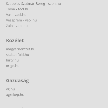
Szabolcs-Szatmár-Bereg - szon.hu
Tolna - teol.hu
Vas - vaol.hu
Veszprém - veol.hu
Zala - zaol.hu
Közélet
magyarnemzet.hu
szabadfold.hu
hirtv.hu
origo.hu
Gazdaság
vg.hu
agrokep.hu