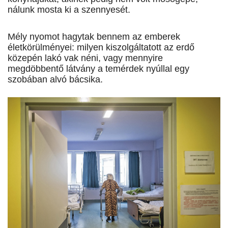
nálunk mosta ki a szennyesét.
Mély nyomot hagytak bennem az emberek
életkörülményei: milyen kiszolgáltatott az erdő
közepén lakó vak néni, vagy mennyire
megdöbbentő látvány a temérdek nyúllal egy
szobában alvó bácsika.