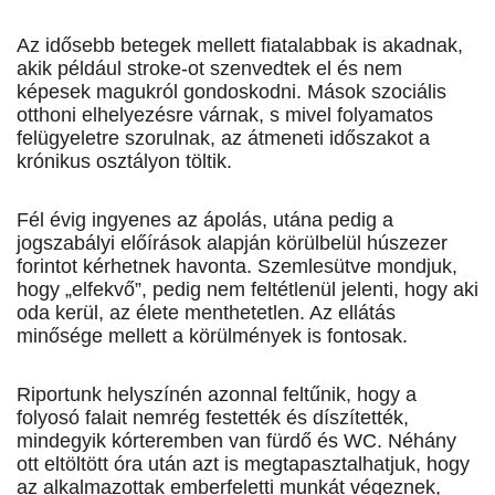
Az idősebb betegek mellett fiatalabbak is akadnak,
akik pél­dául stroke-ot szenvedtek el és nem
képesek magukról gondoskodni. Mások szociális
otthoni elhelyezésre várnak, s mivel folyamatos
felügyeletre szorulnak, az átmeneti időszakot a
krónikus osztályon töltik.
Fél évig ingyenes az ápolás, utána pedig a
jogszabályi előírások alapján körülbelül húszezer
forintot kérhetnek havonta. Szemlesütve mondjuk,
hogy „elfekvő”, pedig nem feltétlenül jelenti, hogy aki
oda kerül, az élete menthetetlen. Az ellátás
minősége mellett a körülmények is fontosak.
Riportunk helyszínén azonnal feltűnik, hogy a
folyosó falait nemrég festették és díszítették,
mindegyik kórteremben van fürdő és WC. Néhány
ott eltöltött óra után azt is megtapasztalhatjuk, hogy
az alkalmazottak emberfeletti munkát végeznek,