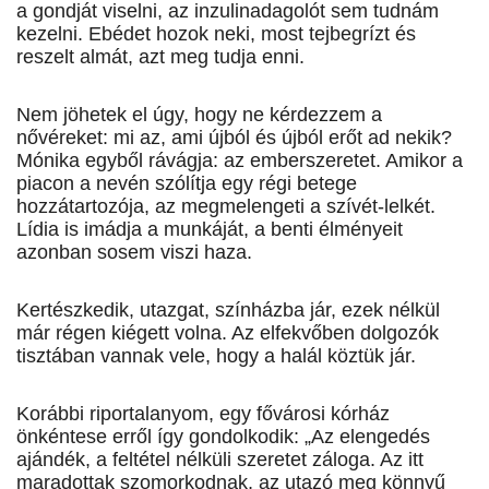
a gondját viselni, az inzulinadagolót sem tudnám
kezelni. Ebédet hozok neki, most tejbegrízt és
reszelt almát, azt meg tudja enni.
Nem jöhetek el úgy, hogy ne kérdezzem a
nővéreket: mi az, ami újból és újból erőt ad nekik?
Mónika egyből rávágja: az emberszeretet. Amikor a
piacon a nevén szólítja egy régi betege
hozzátartozója, az megmelengeti a szívét-lelkét.
Lídia is imádja a munkáját, a benti élményeit
azonban sosem viszi haza.
Kertészkedik, utazgat, színházba jár, ezek nélkül
már régen kiégett volna. Az elfekvőben dolgozók
tisztában vannak vele, hogy a halál köztük jár.
Korábbi riportalanyom, egy fővárosi kórház
önkéntese erről így gondolkodik: „Az elengedés
ajándék, a feltétel nélküli szeretet záloga. Az itt
maradottak szomorkodnak, az utazó meg könnyű