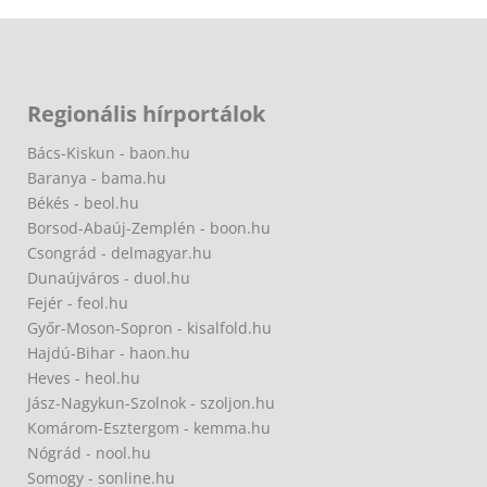
Regionális hírportálok
Bács-Kiskun - baon.hu
Baranya - bama.hu
Békés - beol.hu
Borsod-Abaúj-Zemplén - boon.hu
Csongrád - delmagyar.hu
Dunaújváros - duol.hu
Fejér - feol.hu
Győr-Moson-Sopron - kisalfold.hu
Hajdú-Bihar - haon.hu
Heves - heol.hu
Jász-Nagykun-Szolnok - szoljon.hu
Komárom-Esztergom - kemma.hu
Nógrád - nool.hu
Somogy - sonline.hu