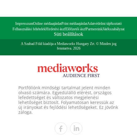
Impresszum
Online médiaajánlat
Print médiaajánlat
Adatvédelmi tájékoztató
Felhasználási feltételek
Hirdetési ászf
Előfizetői ászf
Partnereink
Játékszabályzat
Süti beállítások
A Szabad Föld kiadója a Mediaworks Hungary Zrt. © Minden jog
fenntartva. 2026
Portfóliónk minőségi tartalmat jelent minden
olvasó számára. Egyedülálló elérést, országos
lefedettséget és változatos megjelenési
lehetőséget biztosít. Folyamatosan keressük az
új irányokat és fejlődési lehetőségeket. Ez jövőnk
záloga.