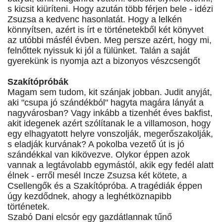
s kicsit kiüríteni. Hogy azután több férjen bele - idézi
Zsuzsa a kedvenc hasonlatát. Hogy a lelkén
könnyítsen, azért is írt e történetekből két könyvet
az utóbbi másfél évben. Meg persze azért, hogy mi,
felnőttek nyissuk ki jól a fülünket. Talán a saját
gyerekünk is nyomja azt a bizonyos vészcsengőt
Szakítópróbák
Magam sem tudom, kit szánjak jobban. Judit anyját,
aki "csupa jó szándékból" hagyta magára lányát a
nagyvárosban? Vagy inkább a tizenhét éves bakfist,
akit idegenek azért szólítanak le a villamoson, hogy
egy elhagyatott helyre vonszolják, megerőszakolják,
s eladják kurvának? A pokolba vezető út is jó
szándékkal van kikövezve. Olykor éppen azok
vannak a legtávolabb egymástól, akik egy fedél alatt
élnek - erről mesél Incze Zsuzsa két kötete, a
Csellengők és a Szakítópróba. A tragédiák éppen
úgy kezdődnek, ahogy a leghétköznapibb
történetek.
Szabó Dani elcsór egy gazdátlannak tűnő