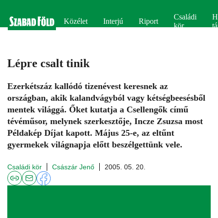
Családi
H
Közélet
Interjú
Riport
kör
tá
Lépre csalt tinik
Ezerkétszáz kallódó tizenévest keresnek az
országban, akik kalandvágyból vagy kétségbeesésből
mentek világgá. Őket kutatja a Csellengők című
tévéműsor, melynek szerkesztője, Incze Zsuzsa most
Példakép Díjat kapott. Május 25-e, az eltűnt
gyermekek világnapja előtt beszélgettünk vele.
Családi kör
Császár Jenő
2005. 05. 20.