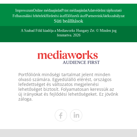
Impresszum
Online médiaajánlat
Print médiaajánlat
Adatvédelmi tájékoztató
Felhasználási feltételek
Hirdetési ászf
Előfizetői ászf
Partnereink
Játékszabályzat
Süti beállítások
A Szabad Föld kiadója a Mediaworks Hungary Zrt. © Minden jog
fenntartva. 2026
Portfóliónk minőségi tartalmat jelent minden
olvasó számára. Egyedülálló elérést, országos
lefedettséget és változatos megjelenési
lehetőséget biztosít. Folyamatosan keressük az
új irányokat és fejlődési lehetőségeket. Ez jövőnk
záloga.