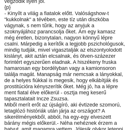
végződik ilyen jól.
{p}
- Kinyílt a világ a fiatalok előtt. Valóságshow-t
"kukkolnak" a tévében, este tíz után diszkóba
vágynak, s nem tűrik, hogy az anyjuk a
szoknyájához parancsolja őket. Ám egy kamasz
még éretlen, bizonytalan, nagyon könnyű lépre
csalni. Márpedig a kerítők a legjobb pszichológusok,
mindig tudják, mivel vigasztalják az elszontyolodott
kislányt, akit aztán elcsalnak, és ötven-százezer
forintért egyszerűen eladnak. A hiszékeny fruska
hamarosan egy bordélyban vagy a kamionsoron
találja magát. Manapság már nemcsak a lányokkal,
de a helyes fiúkkal is megesik, hogy elkábítják és
prostitúcióra kényszerítik őket. Még jó, ha a lépre
ment fiatal élve előkerül - osztja meg keserű
tapasztalatait Incze Zsuzsa.
Miből merít erőt az újságíró, aki évtizede szomorú,
letaglózó históriák után járja az országot? A
sikerélményekből, abból, ha egy-egy elveszett
bárány mégis előkerül.- Néha nehéznek érzem a
batyut, amit magamra vettem. Jólesik olykor letenni,