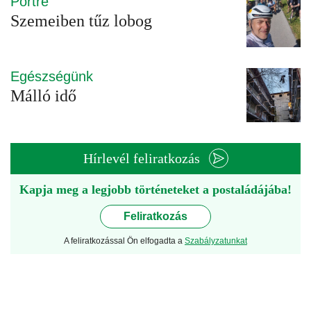
Portré
Szemeiben tűz lobog
Egészségünk
Málló idő
Hírlevél feliratkozás
Kapja meg a legjobb történeteket a postaládájába!
Feliratkozás
A feliratkozással Ön elfogadta a
Szabályzatunkat