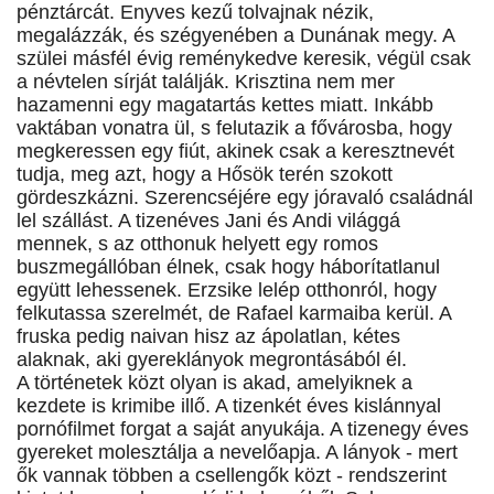
pénztárcát. Enyves kezű tolvajnak nézik,
megalázzák, és szégyenében a Dunának megy. A
szülei másfél évig reménykedve keresik, végül csak
a névtelen sírját találják. Krisztina nem mer
hazamenni egy magatartás kettes miatt. Inkább
vaktában vonatra ül, s felutazik a fővárosba, hogy
megkeressen egy fiút, akinek csak a keresztnevét
tudja, meg azt, hogy a Hősök terén szokott
gördeszkázni. Szerencséjére egy jóravaló családnál
lel szállást. A tizenéves Jani és Andi világgá
mennek, s az otthonuk helyett egy romos
buszmegállóban élnek, csak hogy háborítatlanul
együtt lehessenek. Erzsike lelép otthonról, hogy
felkutassa szerelmét, de Rafael karmaiba kerül. A
fruska pedig naivan hisz az ápolatlan, kétes
alaknak, aki gyereklányok megrontásából él.
A történetek közt olyan is akad, amelyiknek a
kezdete is krimibe illő. A tizenkét éves kislánnyal
pornófilmet forgat a saját anyukája. A tizenegy éves
gyereket molesztálja a nevelőapja. A lányok - mert
ők vannak többen a csellengők közt - rendszerint