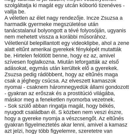
szolgáltatja ki magát egy utcán kóborló tizenéves -
vallja be.
A véletlen az élet nagy rendezője. Incze Zsuzsa a
harmadik gyermeke megszületése után
tanácstalanul bolyongott a tévé folyosóján, ugyanis
nem mehetett vissza a korábbi műsorához.
Véletlenül belepillantott egy videoklipbe, ahol a zene
alatt eltűnt amerikai gyerekek fényképét mutatták
be. Hirtelen felötlött benne, hogy ez az, amivel
szívesen foglalkozna. Miután leforgatták az első
adásokat, egymás után kerültek elő a gyerekek.
Zsuzsa pedig rádöbbent, hogy az eltűnés maga
csak a jéghegy csúcsa. Az elveszett kamaszok
nyomai - csaknem háromnegyedük állami gondozott
- gyakran az erőszak és a prostitúció világába,
máskor meg a feneketlen nyomorba vezetnek.
- Sok szülő abban ringatja magát, hogy békés,
nyugodt családban él. S közben nem veszi észre,
hogy a gyereke nyomja a vészcsengőt. Az eltűnés
gyakran figyelmeztetés akar lenni, amivel a kamasz
azt jelzi, hogy több figyelemre, szeretetre van