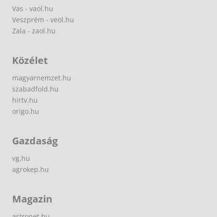
Vas - vaol.hu
Veszprém - veol.hu
Zala - zaol.hu
Közélet
magyarnemzet.hu
szabadfold.hu
hirtv.hu
origo.hu
Gazdaság
vg.hu
agrokep.hu
Magazin
astronet.hu