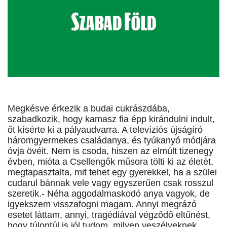
Megkésve érkezik a budai cukrászdába,
szabadkozik, hogy kamasz fia épp kirándulni indult,
őt kísérte ki a pályaudvarra. A televíziós újságíró
háromgyermekes családanya, és tyúkanyó módjára
óvja övéit. Nem is csoda, hiszen az elmúlt tizenegy
évben, mióta a Csellengők műsora tölti ki az életét,
megtapasztalta, mit tehet egy gyerekkel, ha a szülei
cudarul bánnak vele vagy egyszerűen csak rosszul
szeretik.- Néha aggodalmaskodó anya vagyok, de
igyekszem visszafogni magam. Annyi megrázó
esetet láttam, annyi, tragédiával végződő eltűnést,
hogy túlontúl is jól tudom, milyen veszélyeknek