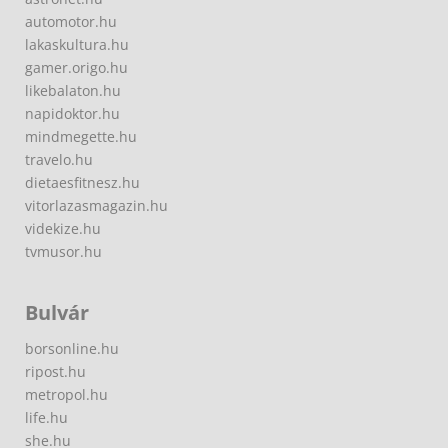
automotor.hu
lakaskultura.hu
gamer.origo.hu
likebalaton.hu
napidoktor.hu
mindmegette.hu
travelo.hu
dietaesfitnesz.hu
vitorlazasmagazin.hu
videkize.hu
tvmusor.hu
Bulvár
borsonline.hu
ripost.hu
metropol.hu
life.hu
she.hu