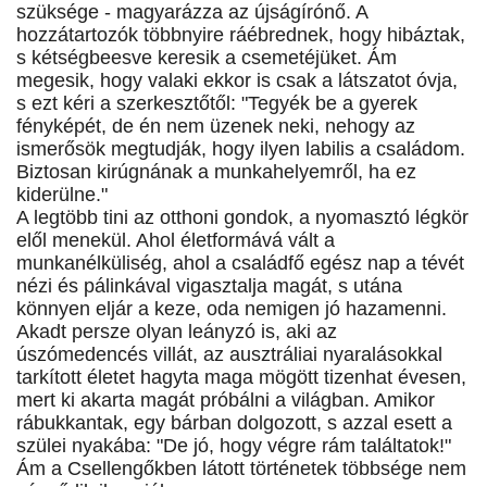
szüksége - magyarázza az újságírónő. A
hozzátartozók többnyire ráébrednek, hogy hibáztak,
s kétségbeesve keresik a csemetéjüket. Ám
megesik, hogy valaki ekkor is csak a látszatot óvja,
s ezt kéri a szerkesztőtől: "Tegyék be a gyerek
fényképét, de én nem üzenek neki, nehogy az
ismerősök megtudják, hogy ilyen labilis a családom.
Biztosan kirúgnának a munkahelyemről, ha ez
kiderülne."
A legtöbb tini az otthoni gondok, a nyomasztó légkör
elől menekül. Ahol életformává vált a
munkanélküliség, ahol a családfő egész nap a tévét
nézi és pálinkával vigasztalja magát, s utána
könnyen eljár a keze, oda nemigen jó hazamenni.
Akadt persze olyan leányzó is, aki az
úszómedencés villát, az ausztráliai nyaralásokkal
tarkított életet hagyta maga mögött tizenhat évesen,
mert ki akarta magát próbálni a világban. Amikor
rábukkantak, egy bárban dolgozott, s azzal esett a
szülei nyakába: "De jó, hogy végre rám találtatok!"
Ám a Csellengőkben látott történetek többsége nem