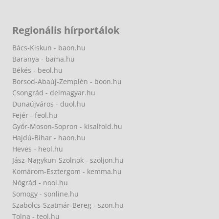
Regionális hírportálok
Bács-Kiskun - baon.hu
Baranya - bama.hu
Békés - beol.hu
Borsod-Abaúj-Zemplén - boon.hu
Csongrád - delmagyar.hu
Dunaújváros - duol.hu
Fejér - feol.hu
Győr-Moson-Sopron - kisalfold.hu
Hajdú-Bihar - haon.hu
Heves - heol.hu
Jász-Nagykun-Szolnok - szoljon.hu
Komárom-Esztergom - kemma.hu
Nógrád - nool.hu
Somogy - sonline.hu
Szabolcs-Szatmár-Bereg - szon.hu
Tolna - teol.hu