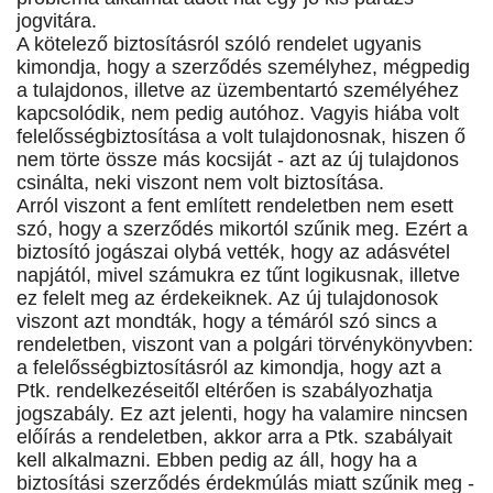
jogvitára.
A kötelező biztosításról szóló rendelet ugyanis
kimondja, hogy a szerződés személyhez, mégpedig
a tulajdonos, illetve az üzembentartó személyéhez
kapcsolódik, nem pedig autóhoz. Vagyis hiába volt
felelősségbiztosítása a volt tulajdonosnak, hiszen ő
nem törte össze más kocsiját - azt az új tulajdonos
csinálta, neki viszont nem volt biztosítása.
Arról viszont a fent említett rendeletben nem esett
szó, hogy a szerződés mikortól szűnik meg. Ezért a
biztosító jogászai olybá vették, hogy az adásvétel
napjától, mivel számukra ez tűnt logikusnak, illetve
ez felelt meg az érdekeiknek. Az új tulajdonosok
viszont azt mondták, hogy a témáról szó sincs a
rendeletben, viszont van a polgári törvénykönyvben:
a felelősségbiztosításról az kimondja, hogy azt a
Ptk. rendelkezéseitől eltérően is szabályozhatja
jogszabály. Ez azt jelenti, hogy ha valamire nincsen
előírás a rendeletben, akkor arra a Ptk. szabályait
kell alkalmazni. Ebben pedig az áll, hogy ha a
biztosítási szerződés érdekmúlás miatt szűnik meg -