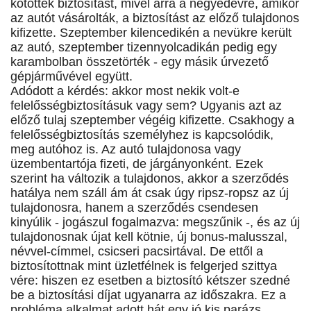
kötöttek biztosítást, mivel arra a negyedévre, amikor
az autót vásárolták, a biztosítást az előző tulajdonos
kifizette. Szeptember kilencedikén a nevükre került
az autó, szeptember tizennyolcadikán pedig egy
karambolban összetörték - egy másik úrvezető
gépjárművével együtt.
Adódott a kérdés: akkor most nekik volt-e
felelősségbiztosításuk vagy sem? Ugyanis azt az
előző tulaj szeptember végéig kifizette. Csakhogy a
felelősségbiztosítás személyhez is kapcsolódik,
meg autóhoz is. Az autó tulajdonosa vagy
üzembentartója fizeti, de járgányonként. Ezek
szerint ha változik a tulajdonos, akkor a szerződés
hatálya nem száll ám át csak úgy ripsz-ropsz az új
tulajdonosra, hanem a szerződés csendesen
kinyúlik - jogászul fogalmazva: megszűnik -, és az új
tulajdonosnak újat kell kötnie, új bonus-malusszal,
névvel-címmel, csicseri pacsirtával. De ettől a
biztosítottnak mint üzletfélnek is felgerjed szittya
vére: hiszen ez esetben a biztosító kétszer szedné
be a biztosítási díjat ugyanarra az időszakra. Ez a
probléma alkalmat adott hát egy jó kis parázs