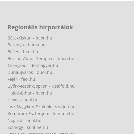
Regionális hírportálok
Bács-Kiskun - baon.hu
Baranya - bama.hu
Békés - beol.hu
Borsod-Abaúj-Zemplén - boon.hu
Csongrád - delmagyar.hu
Dunaújváros - duol.hu
Fejér - feol.hu
Győr-Moson-Sopron - kisalfold.hu
Hajdú-Bihar - haon.hu
Heves - heol.hu
Jász-Nagykun-Szolnok - szoljon.hu
Komárom-Esztergom - kemma.hu
Nógrád - nool.hu
Somogy - sonline.hu