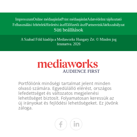
Impresszum
Online médiaajánlat
Print médiaajánlat
Adatvédelmi tájékoztató
Felhasználási feltételek
Hirdetési ászf
Előfizetői ászf
Partnereink
Játékszabályzat
Süti beállítások
A Szabad Föld kiadója a Mediaworks Hungary Zrt. © Minden jog
fenntartva. 2026
Portfóliónk minőségi tartalmat jelent minden
olvasó számára. Egyedülálló elérést, országos
lefedettséget és változatos megjelenési
lehetőséget biztosít. Folyamatosan keressük az
új irányokat és fejlődési lehetőségeket. Ez jövőnk
záloga.