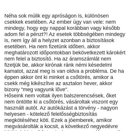
Néha sok múlik egy apróságon is, különösen
csekkek esetében. Az ember úgy van vele: nem
mindegy, hogy egy nappal korábban vagy később
adom fel a pénzt?! Az esetek többségében mindegy
is, nem így áll a helyzet azonban a biztosítások
esetében. Ha nem fizetünk időben, akkor
meghatározott időpontokban bekövetkezett károkért
nem felel a biztosító. Ha az áramszámlát nem
fizetjük be, akkor kirónak ránk némi késedelmi
kamatot, azzal meg is van oldva a probléma. De ha
éppen akkor önt ki minket a csőtörés, amikor a
csekk még kikészítve az asztalon hever, akkor
bizony "meg vagyunk lőve".
Hőseink nem voltak ilyen balszerencsések, őket
nem öntötte ki a csőtörés, vásároltak viszont egy
használt autót. Az autókázást a törvény - nagyon
helyesen - kötelező felelősségbiztosítás
megkötéséhez köti. Ezek a jóemberek, amikor
megvásárolták a kocsit, a következő negyedévre