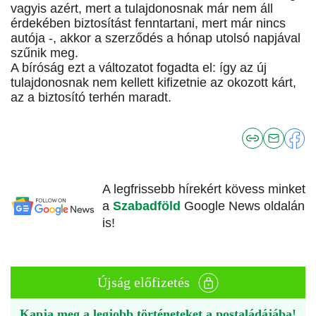
vagyis azért, mert a tulajdonosnak már nem áll
érdekében biztosítást fenntartani, mert már nincs
autója -, akkor a szerződés a hónap utolsó napjával
szűnik meg.
A bíróság ezt a változatot fogadta el: így az új
tulajdonosnak nem kellett kifizetnie az okozott kárt,
az a biztosító terhén maradt.
A legfrissebb hírekért kövess minket
a
Szabadföld
Google News oldalán
is!
Újság előfizetés
Kapja meg a legjobb történeteket a postaládájába!