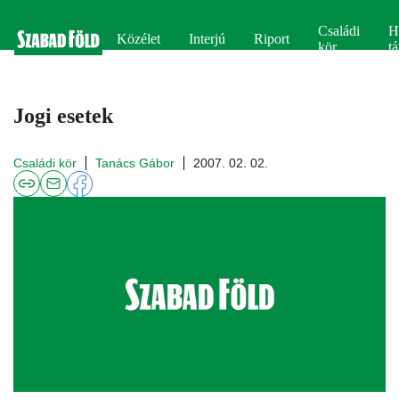
Családi
H
Közélet
Interjú
Riport
kör
tá
Jogi esetek
Családi kör
Tanács Gábor
2007. 02. 02.