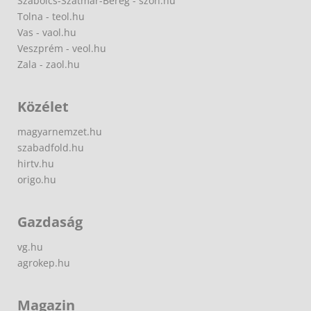
Szabolcs-Szatmár-Bereg - szon.hu
Tolna - teol.hu
Vas - vaol.hu
Veszprém - veol.hu
Zala - zaol.hu
Közélet
magyarnemzet.hu
szabadfold.hu
hirtv.hu
origo.hu
Gazdaság
vg.hu
agrokep.hu
Magazin