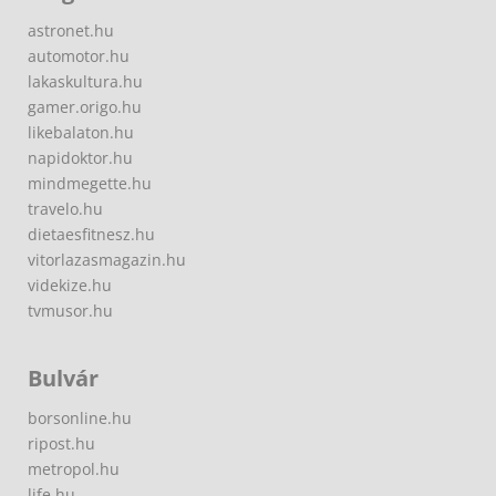
astronet.hu
automotor.hu
lakaskultura.hu
gamer.origo.hu
likebalaton.hu
napidoktor.hu
mindmegette.hu
travelo.hu
dietaesfitnesz.hu
vitorlazasmagazin.hu
videkize.hu
tvmusor.hu
Bulvár
borsonline.hu
ripost.hu
metropol.hu
life.hu