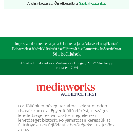
A feliratkozással Ön elfogadta a
Szabályzatunkat
Impresszum
Online médiaajánlat
Print médiaajánlat
Adatvédelmi tájékoztató
Felhasználási feltételek
Hirdetési ászf
Előfizetői ászf
Partnereink
Játékszabályzat
Süti beállítások
A Szabad Föld kiadója a Mediaworks Hungary Zrt. © Minden jog
fenntartva. 2026
Portfóliónk minőségi tartalmat jelent minden
olvasó számára. Egyedülálló elérést, országos
lefedettséget és változatos megjelenési
lehetőséget biztosít. Folyamatosan keressük az
új irányokat és fejlődési lehetőségeket. Ez jövőnk
záloga.