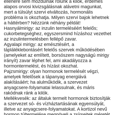
ellenére sem mozdulnak rólunk a kilók, érdemes
alapos orvosi kivizsgálásnak alávetni magunkat,
mert a túlsúlyt szervi elváltozás, hormonális
probléma is okozhatja. Milyen szervi bajok lehetnek
a háttérben? Nézzünk néhány példát!
Hasnyálmirigy: az inzulin termeléséért felelős;
cukorbetegséghez, egyszersmind hízáshoz vezethet
az inzulintermelésben fellépő zavar.
Agyalapi mirigy: az emésztésért, a
tápláléklebontásért felelős szervek működésében
(amelyeket az említett, borsószem nagyságú mirigy
irányít) zavar léphet fel, ami akadályozza a
hormontermelést, és hízást okozhat.
Pajzsmirigy: olyan hormonok termelését végzi,
amelyek felelősek a tápanyag energiává
alakításáért; ha alulműködik, a szervezet
anyagcsere-folyamatai lelassulnak, és máris
rakódnak ránk a kilók.
Mellékvesék: az általuk termelt hormonok biztosítják
a szervezet só- és vízháztartásának egyensúlyát,
illetve az anyagcsere-folyamatokat. A kortizol nevű
hormon túltermelése megnöveli a zsírsejtek méretét,