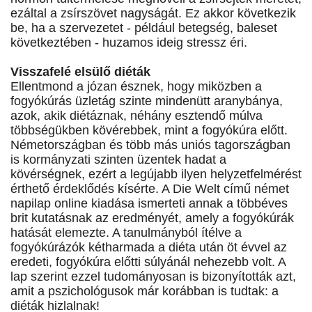
ezáltal a zsírszövet nagyságát. Ez akkor következik
be, ha a szervezetet - például betegség, baleset
következtében - huzamos ideig stressz éri.
Visszafelé elsülő diéták
Ellentmond a józan észnek, hogy miközben a
fogyókúrás üzletág szinte mindenütt aranybánya,
azok, akik diétáznak, néhány esztendő múlva
többségükben kövérebbek, mint a fogyókúra előtt.
Németországban és több más uniós tagországban
is kormányzati szinten üzentek hadat a
kövérségnek, ezért a legújabb ilyen helyzetfelmérést
érthető érdeklődés kísérte. A Die Welt című német
napilap online kiadása ismerteti annak a többéves
brit kutatásnak az eredményét, amely a fogyókúrák
hatását elemezte. A tanulmányból ítélve a
fogyókúrázók kétharmada a diéta után öt évvel az
eredeti, fogyókúra előtti súlyánál nehezebb volt. A
lap szerint ezzel tudományosan is bizonyították azt,
amit a pszichológusok már korábban is tudtak: a
diéták hizlalnak!