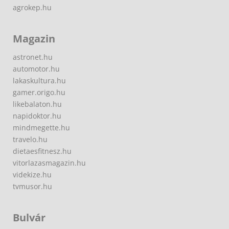
agrokep.hu
Magazin
astronet.hu
automotor.hu
lakaskultura.hu
gamer.origo.hu
likebalaton.hu
napidoktor.hu
mindmegette.hu
travelo.hu
dietaesfitnesz.hu
vitorlazasmagazin.hu
videkize.hu
tvmusor.hu
Bulvár