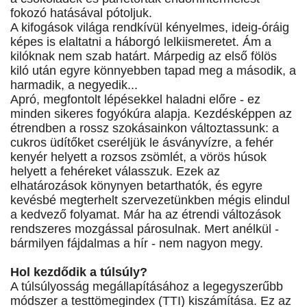
fokozó hatásával pótoljuk.
A kifogások világa rendkívül kényelmes, ideig-óráig
képes is elaltatni a háborgó lelkiismeretet. Ám a
kilóknak nem szab határt. Márpedig az első fölös
kiló után egyre könnyebben tapad meg a második, a
harmadik, a negyedik...
Apró, megfontolt lépésekkel haladni előre - ez
minden sikeres fogyókúra alapja. Kezdésképpen az
étrendben a rossz szokásainkon változtassunk: a
cukros üdítőket cseréljük le ásványvízre, a fehér
kenyér helyett a rozsos zsömlét, a vörös húsok
helyett a fehéreket válasszuk. Ezek az
elhatározások könynyen betarthatók, és egyre
kevésbé megterhelt szervezetünkben mégis elindul
a kedvező folyamat. Már ha az étrendi változások
rendszeres mozgással párosulnak. Mert anélkül -
bármilyen fájdalmas a hír - nem nagyon megy.
Hol kezdődik a túlsúly?
A túlsúlyosság megállapításához a legegyszerűbb
módszer a testtömegindex (TTI) kiszámítása. Ez az