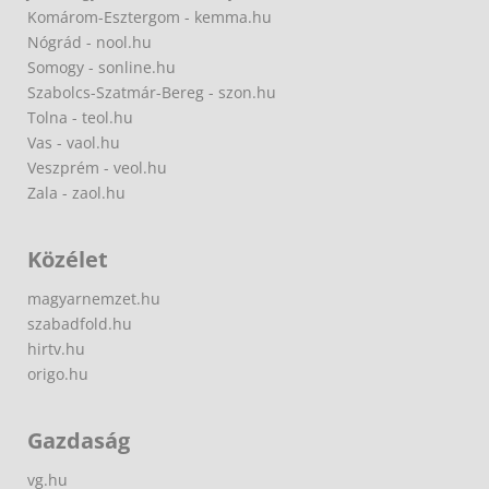
Komárom-Esztergom - kemma.hu
Nógrád - nool.hu
Somogy - sonline.hu
Szabolcs-Szatmár-Bereg - szon.hu
Tolna - teol.hu
Vas - vaol.hu
Veszprém - veol.hu
Zala - zaol.hu
Közélet
magyarnemzet.hu
szabadfold.hu
hirtv.hu
origo.hu
Gazdaság
vg.hu