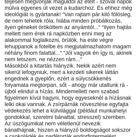
teljesen megvonják maguktól az ételt - szóval napok
múlva egyenes út vezet a kudarchoz. És ehhez még
ideológiát is gyártanak! "Van rajtam pár kiló fölösleg,
de nem tehetek róla, hiába minden próbálkozás,
ilyen géneket örököltem az anyámtól..." "Ilyen hajtás
mellett nem érek rá napközben enni meg az
alakommal foglalkozni, örülök, ha este végre
lehuppanok a fotelbe és megjutalmazhatom magam
néhány finom falattal..." "Jól vagyok én így is, akinek
nem tetszem, ne nézzen rám..."
Másokból a kitartás hiányzik. Nekik azért nem
sikerül lefogyniuk, mert a kezdeti sikerek láttán
engednek a gyeplőn, ezért a súlycsökkenés
folyamata megtorpan, sőt - ahogy már utaltunk rá -
újból elindul a hízás. Mindemellett nem szabad
figyelmen kívül hagyni, hogy egyeseknél a hízásnak
lelki okai vannak. A zsírpárnák növesztése egyfajta
védekezés lehet a külvilággal (például munkahelyi
gondokkal, szerelmi bánattal, stresszel) szemben.
Az úszógumikat nem véletlenül nevezik
bánathájnak, hiszen a hiányzó boldogságot sokszor
a csokoládék és parfétorták endorfintermelést