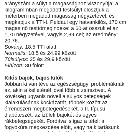
arányszám a súlyt a magassághoz viszonyítja: a
kilogrammban megadott testsúlyt elosztjuk a
méterben megadott magasság négyzetével, és
megkapjuk a TTI-t. Például egy hatvankilós, 170 cm
magas nő testtömegindexe: a 60-at osszuk el az
1,70 négyzetével, vagyis 2,89-cel; az eredmény:
20,76.
Sovány:
18,5 TTI alatt
Normális:
18,5 és 24,99 között
Túlsúlyos:
25 és 29,9 között
Elhízott:
30 fölött
Kilós bajok, bajos kilók
Jobban ki van téve az egészségügyi problémáknak
az, akin a kelleténél jóval több a zsírszövet. A
kövérség ugyanis növeli a súlyos betegségek
kialakulásának kockázatát, többek között az
érrendszeri megbetegedésekét, a II. típusú
diabéteszét, az ízületi bajokét és egyes
rákbetegségekét. Fordítva is igaz a tétel: a
fogyókúra megkezdése előtt, vagy ha kitartásunk