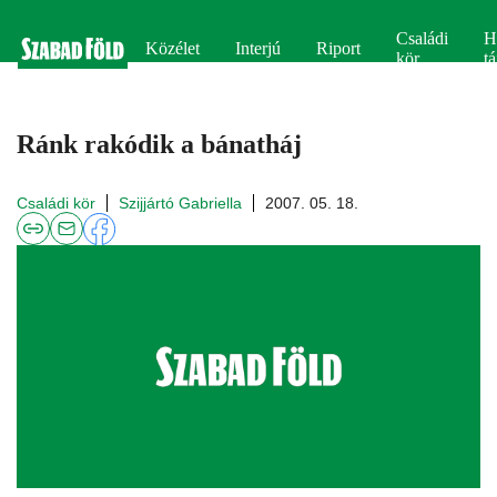
Családi
H
Közélet
Interjú
Riport
kör
tá
Ránk rakódik a bánatháj
Családi kör
Szijjártó Gabriella
2007. 05. 18.