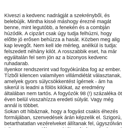
Kiveszi a kedvenc nadrágját a szekrényből, és
belebújik. Mintha kissé máshogy érezné magát
benne, mint legutóbb, a fenekén és a combján
húzódik. A cipzárt csak úgy tudja felhúzni, hogy
előtte jó erősen behúzza a hasát. Közben meg alig
kap levegőt. Nem kell ide mérleg, anélkül is tudja:
felszedett néhány kilót. A rosszabbik eset, ha már
egyáltalán fel sem jön az a bizonyos kedvenc
ruhadarab.
Ilyenkor rendszerint vad fogyókúrába fog az ember.
Tízből kilencen valamilyen villámdiétát választanak,
amelyek gyors súlycsökkentést ígérnek - ám ha
sikerül is leadni a fölös kilókat, az eredmény
általában nem tartós. A fogyózók 98 (!) százaléka öt
éven belül visszahízza eredeti súlyát. Vagy még
annál is többet.
Sokan ott hibáznak, hogy a fogyást csakis éhezés
formájában, szenvedések árán képzelik el. Szigorú,
betarthatatlan vezérelveket állítanak fel, úgyszólván