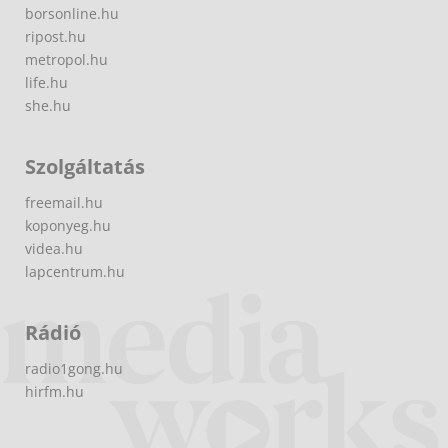
borsonline.hu
ripost.hu
metropol.hu
life.hu
she.hu
Szolgáltatás
freemail.hu
koponyeg.hu
videa.hu
lapcentrum.hu
Rádió
radio1gong.hu
hirfm.hu