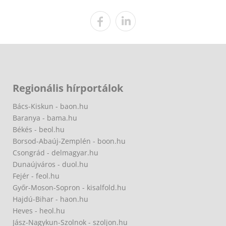
Regionális hírportálok
Bács-Kiskun - baon.hu
Baranya - bama.hu
Békés - beol.hu
Borsod-Abaúj-Zemplén - boon.hu
Csongrád - delmagyar.hu
Dunaújváros - duol.hu
Fejér - feol.hu
Győr-Moson-Sopron - kisalfold.hu
Hajdú-Bihar - haon.hu
Heves - heol.hu
Jász-Nagykun-Szolnok - szoljon.hu