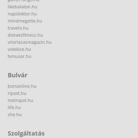
likebalaton.hu
napidoktor.hu
mindmegette.hu
travelo.hu
dietaesfitnesz.hu
vitorlazasmagazin.hu
videkize.hu
tvmusor.hu
Bulvár
borsonline.hu
ripost.hu
metropol.hu
life.hu
she.hu
Szolgáltatás