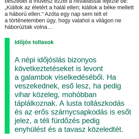
beszédét a művész ezzel a hitvallással fejezte be:
„Kiállok az életért a halál ellen; kiállok a béke mellett
a háború ellen." Azóta egy nap sem telt el
a történelemben úgy, hogy valahol a világon ne
háborúztak volna…
Időjós tollasok
A népi időjóslás bizonyos
következtetéseket is levont
a galambok viselkedéséből. Ha
veszekednek, eső lesz, ha pedig
vihar közeleg, mohóbban
táplálkoznak. A lusta tollászkodás
és az erős szárnycsapkodás is esőt
jelez, a téli fürdőzés pedig
enyhülést és a tavasz közeledtét.