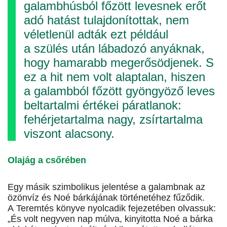
galambhúsból főzött levesnek erőt
adó hatást tulajdonítottak, nem
véletlenül adták ezt például
a szülés után lábadozó anyáknak,
hogy hamarabb megerősödjenek. S
ez a hit nem volt alaptalan, hiszen
a galambból főzött gyöngyöző leves
bel­tar­talmi értékei páratlanok:
fehérjetartalma nagy, zsírtartalma
viszont alacsony.
Olajág a csőrében
Egy másik szimbolikus jelentése a galambnak az
özönvíz és Noé bárkájának történetéhez fűződik.
A Teremtés könyve nyolcadik fejezetében olvassuk:
„És volt negyven nap múlva, kinyitotta Noé a bárka