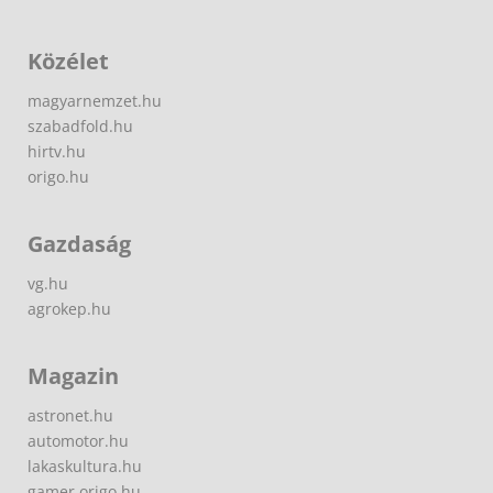
Közélet
magyarnemzet.hu
szabadfold.hu
hirtv.hu
origo.hu
Gazdaság
vg.hu
agrokep.hu
Magazin
astronet.hu
automotor.hu
lakaskultura.hu
gamer.origo.hu