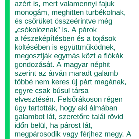
azért is, mert valamennyi fajuk
monogám, meghitten turbékolnak,
és csőrüket összeérintve még
„csókolóznak” is. A párok
a fészeképítésben és a tojások
költésében is együttműködnek,
megosztják egymás közt a fiókák
gondozását. A magyar néphit
szerint az árván maradt galamb
többé nem keres új párt magának,
egyre csak búsul társa
elvesztésén. Felsőrákoson régen
úgy tartották, hogy aki álmában
galambot lát, szeretőre talál rövid
időn belül, ha párost lát,
megpárosodik vagy férjhez megy. A