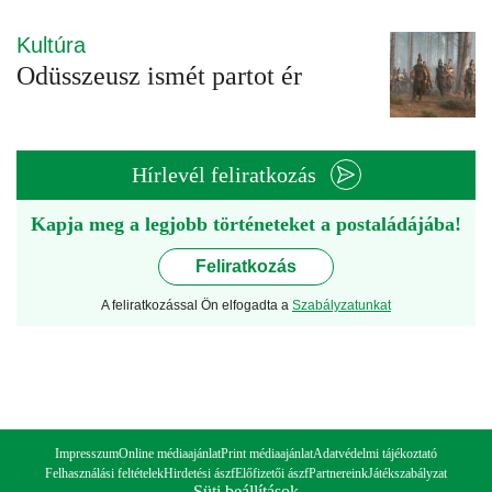
Kultúra
Odüsszeusz ismét partot ér
Hírlevél feliratkozás
Kapja meg a legjobb történeteket a postaládájába!
Feliratkozás
A feliratkozással Ön elfogadta a
Szabályzatunkat
Impresszum
Online médiaajánlat
Print médiaajánlat
Adatvédelmi tájékoztató
Felhasználási feltételek
Hirdetési ászf
Előfizetői ászf
Partnereink
Játékszabályzat
Süti beállítások