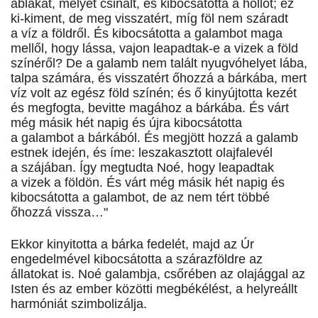
ablakát, melyet csinált, és kibocsátotta a hollót; ez
ki-kiment, de meg visszatért, míg föl nem száradt
a víz a földről. És kibocsátotta a galambot maga
mellől, hogy lássa, vajon leapadtak-e a vizek a föld
színéről? De a galamb nem talált nyugvóhelyet lába,
talpa számára, és visszatért őhozzá a bárkába, mert
víz volt az egész föld színén; és ő kinyújtotta kezét
és megfogta, bevitte magához a bárkába. És várt
még másik hét napig és újra kibocsátotta
a galambot a bárkából. És megjött hozzá a galamb
estnek idején, és íme: leszakasztott olajfalevél
a szájában. Így megtudta Noé, hogy leapadtak
a vizek a földön. És várt még másik hét napig és
kibocsátotta a galambot, de az nem tért többé
őhozzá vissza…"
Ekkor kinyitotta a bárka fedelét, majd az Úr
engedelmével kibocsátotta a szárazföldre az
állatokat is. Noé galambja, csőrében az olajággal az
Isten és az ember közötti megbékélést, a helyreállt
harmóniát szimbolizálja.