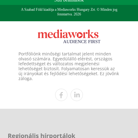
A Szabad Föld kiadója a Mediaworks Hungary Zrt. © Minden jog
fenntartva. 2026
Portfóliónk minőségi tartalmat jelent minden
olvasó számára. Egyedülálló elérést, országos
lefedettséget és változatos megjelenési
lehetőséget biztosít. Folyamatosan keressük az
új irányokat és fejlődési lehetőségeket. Ez jövőnk
záloga.
Regionális hírportálok