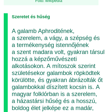
Fotó: wikipedia
Szeretet és hűség
A galamb Aphroditének,
a szerelem, a vágy, a szépség és
a termékenység istennőjének
a szent madara volt, gyakran társul
hozzá a képzőművészeti
alkotásokon. A mítoszok szerint
születésekor galambok röpködtek
körülötte, és gyakran ábrázolták őt
galambokkal díszített kocsin is. A
magyar folklórban is a szerelem,
a házastársi hűség és a hosszú,
boldog élet jelképe ez a madár,