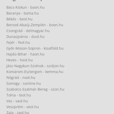
Bács-Kiskun - baon.hu
Baranya - bama.hu
Békés - beol.hu
Borsod-Abaúj-Zemplén - boon.hu
Csongrád - delmagyar.hu
Dunaújváros - duol.hu
Fejér - feol.hu
Győr-Moson-Sopron - kisalfold.hu
Hajdú-Bihar - haon.hu
Heves - heol.hu
Jász-Nagykun-Szolnok - szoljon.hu
Komárom-Esztergom - kemma.hu
Nógrád - nool.hu
Somogy - sonline.hu
Szabolcs-Szatmár-Bereg - szon.hu
Tolna - teol.hu
Vas - vaol.hu
Veszprém - veol.hu
Zala - zaol.hu