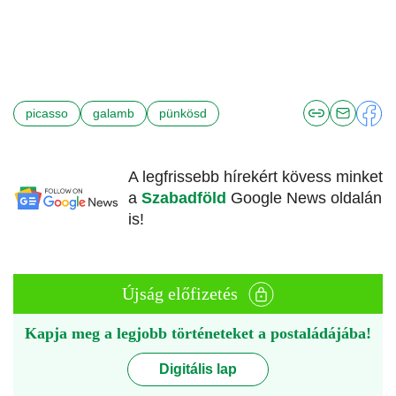
picasso
galamb
pünkösd
A legfrissebb hírekért kövess minket
a
Szabadföld
Google News oldalán
is!
Újság előfizetés
Kapja meg a legjobb történeteket a postaládájába!
Digitális lap