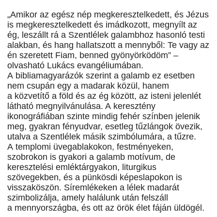
„Amikor az egész nép megkeresztelkedett, és Jézus
is megkeresztelkedett és imádkozott, megnyílt az
ég, leszállt rá a Szentlélek galambhoz hasonló testi
alakban, és hang hallatszott a mennyből: Te vagy az
én szeretett Fiam, benned gyönyörködöm” –
olvasható Lukács evangéliumában.
A bibliamagyarázók szerint a galamb ez esetben
nem csupán egy a madarak közül, hanem
a közvetítő a föld és az ég között, az isteni jelenlét
látható megnyilvánulása. A keresztény
ikonográfiában szinte mindig fehér színben jelenik
meg, gyakran fényudvar, esetleg tűzlángok övezik,
utalva a Szentlélek másik szimbólumára, a tűzre.
A templomi üvegablakokon, festményeken,
szobrokon is gyakori a galamb motívum, de
keresztelési emléktárgyakon, liturgikus
szövegekben, és a pünkösdi képeslapokon is
visszaköszön. Síremlékeken a lélek madarát
szimbolizálja, amely halálunk után felszáll
a mennyországba, és ott az örök élet fáján üldögél.