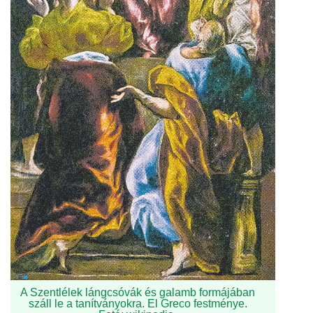
A Szentlélek lángcsóvák és galamb formájában
száll le a tanítványokra. El Greco festménye.