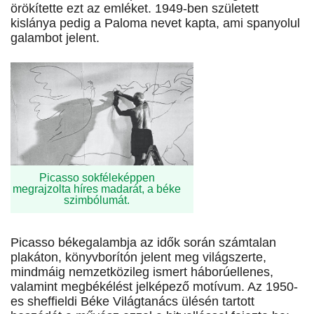
örökítette ezt az emléket. 1949-ben született
kislánya pedig a Paloma nevet kapta, ami spa­nyo­lul
galambot jelent.
Picasso sokféleképpen
megrajzolta híres madarát, a béke
szimbólumát.
Picasso békegalambja az idők során számtalan
plakáton, könyvborítón jelent meg világszerte,
mindmáig nemzetközileg ismert háborúellenes,
valamint megbékélést jelképező motívum. Az 1950-
es sheffieldi Béke Világtanács ülésén tartott