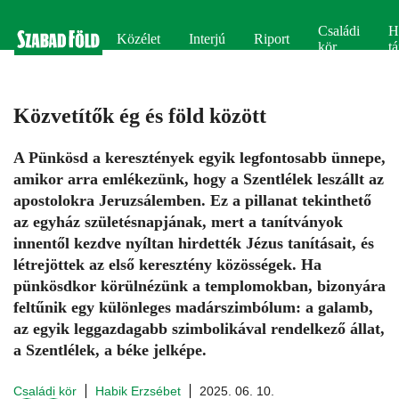
Családi
H
Közélet
Interjú
Riport
kör
tá
Közvetítők ég és föld között
A Pünkösd a keresztények egyik legfontosabb ünnepe,
amikor arra emlékezünk, hogy a Szentlélek leszállt az
apostolokra Jeruzsálemben. Ez a pillanat tekinthető
az egyház születésnapjának, mert a tanítványok
innentől kezdve nyíltan hirdették Jézus tanításait, és
létrejöttek az első keresztény közösségek. Ha
pünkösdkor körülnézünk a templomokban, bizonyára
feltűnik egy különleges madárszimbólum: a galamb,
az egyik leggazdagabb szimbolikával rendelkező állat,
a Szentlélek, a béke jelképe.
Családi kör
Habik Erzsébet
2025. 06. 10.