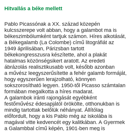
Hitvallás a béke mellett
Pablo Picassónak a XX. század közepén
kulcsszerepe volt abban, hogy a galambot ma is
békeszimbólumként tartjuk számon. Híres alkotását,
a Békegalamb (La Colombe) című litográfiát az
1949 áprilisában, Párizsban tartott
békekongresszusra készítette, ahol a plakát
hatalmas közönségsikert aratott. Az eredeti
ábrázolás realisztikusabb volt, később azonban
a művész leegyszerűsítette a fehér galamb formáját,
hogy egyszerűen lerajzolható, könnyen
sokszorosítható legyen. 1950-től Picasso számtalan
formában megalkotta a híres madarat.
A galambok iránti rajongását egyébként
festőművész édesapjától örökölte, otthonukban is
mindig tartottak belőlük néhányat. Állítólag
előfordult, hogy a kis Pablo még az iskolába is
magával vitte kedvencét egy kalitkában. A Gyermek
a Galambbal című képén, 1901-ben meg is