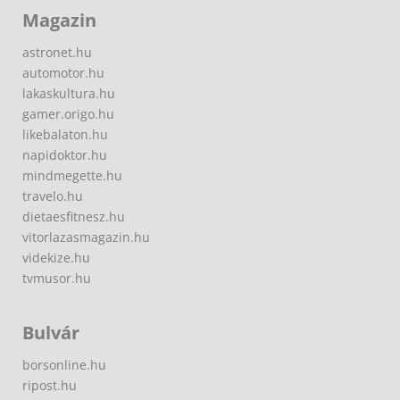
Magazin
astronet.hu
automotor.hu
lakaskultura.hu
gamer.origo.hu
likebalaton.hu
napidoktor.hu
mindmegette.hu
travelo.hu
dietaesfitnesz.hu
vitorlazasmagazin.hu
videkize.hu
tvmusor.hu
Bulvár
borsonline.hu
ripost.hu