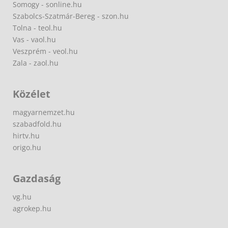
Somogy - sonline.hu
Szabolcs-Szatmár-Bereg - szon.hu
Tolna - teol.hu
Vas - vaol.hu
Veszprém - veol.hu
Zala - zaol.hu
Közélet
magyarnemzet.hu
szabadfold.hu
hirtv.hu
origo.hu
Gazdaság
vg.hu
agrokep.hu