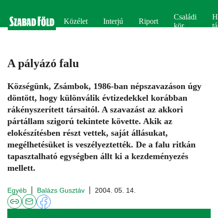
Családi
H
Közélet
Interjú
Riport
kör
tá
A pályázó falu
Községünk, Zsámbok, 1986-ban népszavazáson úgy
döntött, hogy különválik évtizedekkel korábban
rákényszerített társaitól. A szavazást az akkori
pártállam szigorú tekintete követte. Akik az
elokészítésben részt vettek, saját állásukat,
megélhetésüket is veszélyeztették. De a falu ritkán
tapasztalható egységben állt ki a kezdeményezés
mellett.
Egyéb
Balázs Gusztáv
2004. 05. 14.