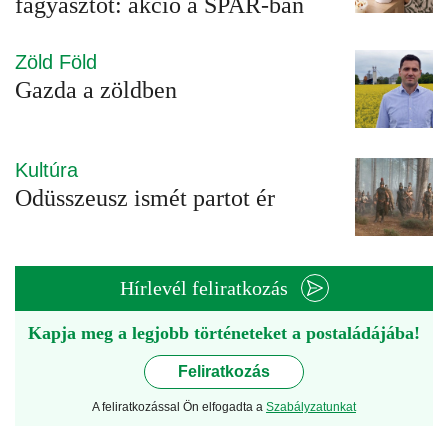
fagyasztót: akció a SPAR-ban
Zöld Föld
Gazda a zöldben
Kultúra
Odüsszeusz ismét partot ér
Hírlevél feliratkozás
Kapja meg a legjobb történeteket a postaládájába!
Feliratkozás
A feliratkozással Ön elfogadta a
Szabályzatunkat