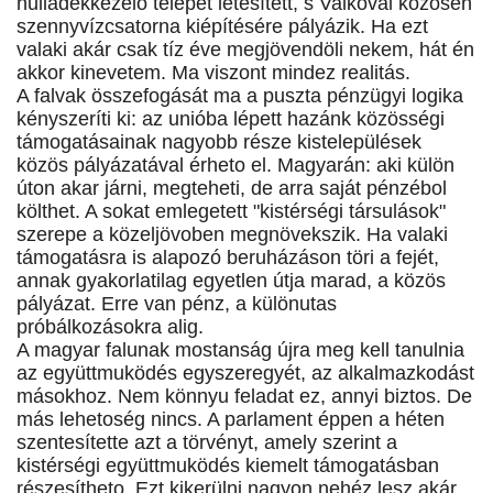
hulladékkezelo telepet létesített, s Valkóval közösen
szennyvízcsatorna kiépítésére pályázik. Ha ezt
valaki akár csak tíz éve megjövendöli nekem, hát én
akkor kinevetem. Ma viszont mindez realitás.
A falvak összefogását ma a puszta pénzügyi logika
kényszeríti ki: az unióba lépett hazánk közösségi
támogatásainak nagyobb része kistelepülések
közös pályázatával érheto el. Magyarán: aki külön
úton akar járni, megteheti, de arra saját pénzébol
költhet. A sokat emlegetett "kistérségi társulások"
szerepe a közeljövoben megnövekszik. Ha valaki
támogatásra is alapozó beruházáson töri a fejét,
annak gyakorlatilag egyetlen útja marad, a közös
pályázat. Erre van pénz, a különutas
próbálkozásokra alig.
A magyar falunak mostanság újra meg kell tanulnia
az együttmuködés egyszeregyét, az alkalmazkodást
másokhoz. Nem könnyu feladat ez, annyi biztos. De
más lehetoség nincs. A parlament éppen a héten
szentesítette azt a törvényt, amely szerint a
kistérségi együttmuködés kiemelt támogatásban
részesítheto. Ezt kikerülni nagyon nehéz lesz akár