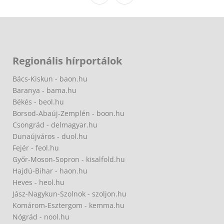
Regionális hírportálok
Bács-Kiskun - baon.hu
Baranya - bama.hu
Békés - beol.hu
Borsod-Abaúj-Zemplén - boon.hu
Csongrád - delmagyar.hu
Dunaújváros - duol.hu
Fejér - feol.hu
Győr-Moson-Sopron - kisalfold.hu
Hajdú-Bihar - haon.hu
Heves - heol.hu
Jász-Nagykun-Szolnok - szoljon.hu
Komárom-Esztergom - kemma.hu
Nógrád - nool.hu