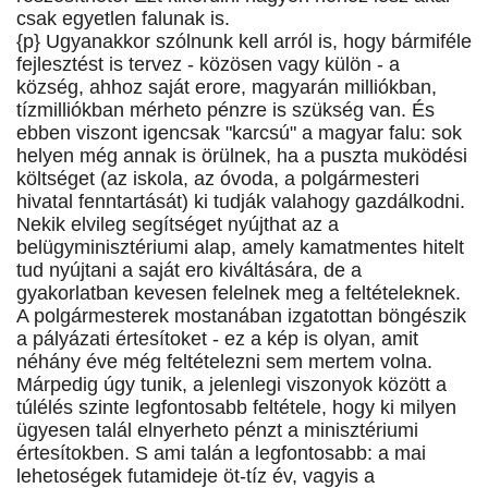
csak egyetlen falunak is.
{p} Ugyanakkor szólnunk kell arról is, hogy bármiféle
fejlesztést is tervez - közösen vagy külön - a
község, ahhoz saját erore, magyarán milliókban,
tízmilliókban mérheto pénzre is szükség van. És
ebben viszont igencsak "karcsú" a magyar falu: sok
helyen még annak is örülnek, ha a puszta muködési
költséget (az iskola, az óvoda, a polgármesteri
hivatal fenntartását) ki tudják valahogy gazdálkodni.
Nekik elvileg segítséget nyújthat az a
belügyminisztériumi alap, amely kamatmentes hitelt
tud nyújtani a saját ero kiváltására, de a
gyakorlatban kevesen felelnek meg a feltételeknek.
A polgármesterek mostanában izgatottan böngészik
a pályázati értesítoket - ez a kép is olyan, amit
néhány éve még feltételezni sem mertem volna.
Márpedig úgy tunik, a jelenlegi viszonyok között a
túlélés szinte legfontosabb feltétele, hogy ki milyen
ügyesen talál elnyerheto pénzt a minisztériumi
értesítokben. S ami talán a legfontosabb: a mai
lehetoségek futamideje öt-tíz év, vagyis a