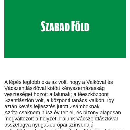
A lépés legfobb oka az volt, hogy a Valkóval és
Vácszentlászlóval kötött kényszerházasság
veszteséget hozott a falunak: a téeszközpont
Szentlászlón volt, a központi tanács Valkón. Így
aztán kevés fejlesztés jutott Zsámboknak.
Azóta csaknem húsz év telt el, és bizony alaposan
megváltozott a helyzet. Falunk Vácszentlászlóval
összefogva nyugat-európai színvonalú