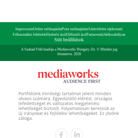
Impresszum
Online médiaajánlat
Print médiaajánlat
Adatvédelmi tájékoztató
Felhasználási feltételek
Hirdetési ászf
Előfizetői ászf
Partnereink
Játékszabályzat
Süti beállítások
A Szabad Föld kiadója a Mediaworks Hungary Zrt. © Minden jog
fenntartva. 2026
Portfóliónk minőségi tartalmat jelent minden
olvasó számára. Egyedülálló elérést, országos
lefedettséget és változatos megjelenési
lehetőséget biztosít. Folyamatosan keressük az
új irányokat és fejlődési lehetőségeket. Ez jövőnk
záloga.