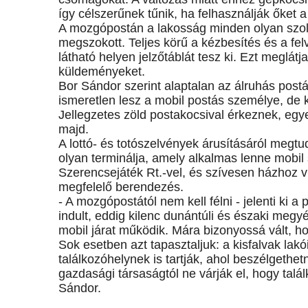
így célszerűnek tűnik, ha felhasználják őket a 
A mozgópostán a lakosság minden olyan szolg
megszokott. Teljes körű a kézbesítés és a fel
látható helyen jelzőtáblát tesz ki. Ezt meglátj
küldeményeket.
Bor Sándor szerint alaptalan az álruhás postá
ismeretlen lesz a mobil postás személye, de 
Jellegzetes zöld postakocsival érkeznek, egye
majd.
A lottó- és totószelvények árusításáról megtu
olyan terminálja, amely alkalmas lenne mobil 
Szerencsejáték Rt.-vel, és szívesen házhoz v
megfelelő berendezés.
- A mozgópostától nem kell félni - jelenti ki a 
indult, eddig kilenc dunántúli és északi meg
mobil járat működik. Mára bizonyossá vált, ho
Sok esetben azt tapasztaljuk: a kisfalvak lak
találkozóhelynek is tartják, ahol beszélgethe
gazdasági társaságtól ne várják el, hogy talál
Sándor.