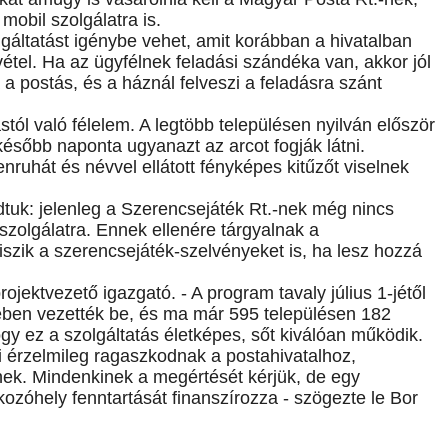
mobil szolgálatra is.
áltatást igénybe vehet, amit korábban a hivatalban
vétel. Ha az ügyfélnek feladási szándéka van, akkor jól
a a postás, és a háznál felveszi a feladásra szánt
stól való félelem. A legtöbb településen nyilván először
később naponta ugyanazt az arcot fogják látni.
nruhát és névvel ellátott fényképes kitűzőt viselnek
dtuk: jelenleg a Szerencsejáték Rt.-nek még nincs
szolgálatra. Ennek ellenére tárgyalnak a
iszik a szerencsejáték-szelvényeket is, ha lesz hozzá
projektvezető igazgató. - A program tavaly július 1-jétől
yében vezették be, és ma már 595 településen 182
gy ez a szolgáltatás életképes, sőt kiválóan működik.
ói érzelmileg ragaszkodnak a postahivatalhoz,
tnek. Mindenkinek a megértését kérjük, de egy
kozóhely fenntartását finanszírozza - szögezte le Bor