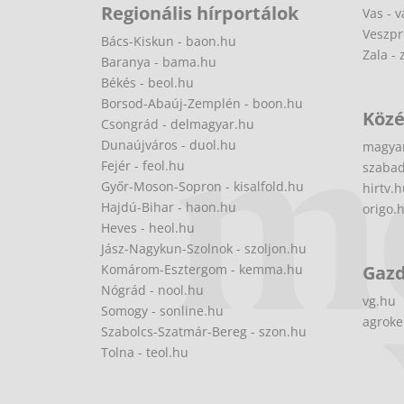
Regionális hírportálok
Vas - v
Veszpr
Bács-Kiskun - baon.hu
Zala - 
Baranya - bama.hu
Békés - beol.hu
Borsod-Abaúj-Zemplén - boon.hu
Közé
Csongrád - delmagyar.hu
Dunaújváros - duol.hu
magya
Fejér - feol.hu
szabad
Győr-Moson-Sopron - kisalfold.hu
hirtv.
Hajdú-Bihar - haon.hu
origo.
Heves - heol.hu
Jász-Nagykun-Szolnok - szoljon.hu
Komárom-Esztergom - kemma.hu
Gaz
Nógrád - nool.hu
vg.hu
Somogy - sonline.hu
agroke
Szabolcs-Szatmár-Bereg - szon.hu
Tolna - teol.hu