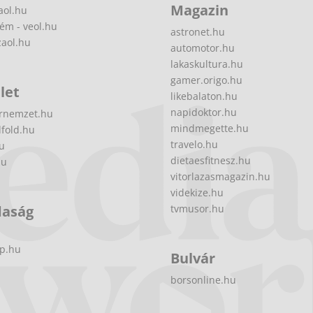
Magazin
aol.hu
ém - veol.hu
astronet.hu
zaol.hu
automotor.hu
lakaskultura.hu
gamer.origo.hu
let
likebalaton.hu
napidoktor.hu
rnemzet.hu
mindmegette.hu
fold.hu
travelo.hu
hu
dietaesfitnesz.hu
hu
vitorlazasmagazin.hu
videkize.hu
daság
tvmusor.hu
p.hu
Bulvár
borsonline.hu