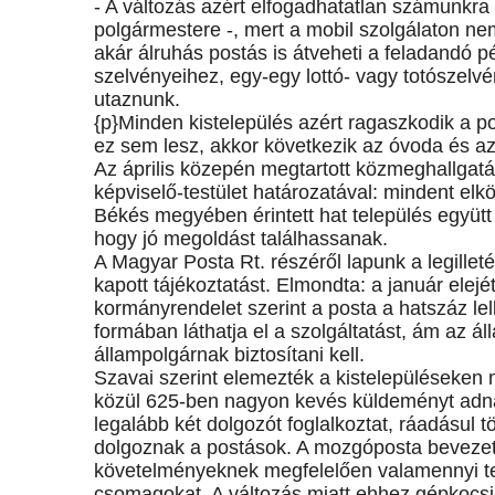
- A változás azért elfogadhatatlan számunkra
polgármestere -, mert a mobil szolgálaton ne
akár álruhás postás is átveheti a feladandó 
szelvényeihez, egy-egy lottó- vagy totószelv
utaznunk.
{p}Minden kistelepülés azért ragaszkodik a p
ez sem lesz, akkor következik az óvoda és az
Az április közepén megtartott közmeghallgat
képviselő-testület határozatával: mindent el
Békés megyében érintett hat település együtt
hogy jó megoldást találhassanak.
A Magyar Posta Rt. részéről lapunk a legillet
kapott tájékoztatást. Elmondta: a január elej
kormányrendelet szerint a posta a hatszáz l
formában láthatja el a szolgáltatást, ám az ál
állampolgárnak biztosítani kell.
Szavai szerint elemezték a kistelepüléseken 
közül 625-ben nagyon kevés küldeményt adnak f
legalább két dolgozót foglalkoztat, ráadásul 
dolgoznak a postások. A mozgóposta bevezeté
követelményeknek megfelelően valamennyi tel
csomagokat. A változás miatt ehhez gépkocsik