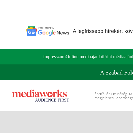
A legfrissebb hírekért kö
Impresszum
Online médiaajánlat
Print médiaajánl
A Szabad Föl
Portfóliónk minőségi ta
megjelenési lehetőséget