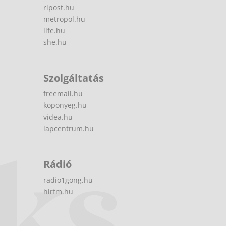
ripost.hu
metropol.hu
life.hu
she.hu
Szolgáltatás
freemail.hu
koponyeg.hu
videa.hu
lapcentrum.hu
Rádió
radio1gong.hu
hirfm.hu