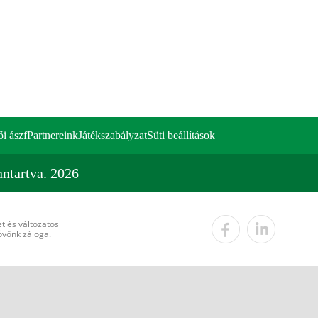
ői ászf
Partnereink
Játékszabályzat
Süti beállítások
ntartva. 2026
t és változatos
övőnk záloga.