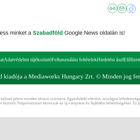
vess minket a
Szabadföld
Google News oldalán is!
at
Adatvédelmi tájékoztató
Felhasználási feltételek
Hirdetési ászf
Előfizet
d kiadója a Mediaworks Hungary Zrt. © Minden jog fen
rtalmat jelent minden olvasó számára. Egyedülálló elérést, országos lefedettsége
 biztosít. Folyamatosan keressük az új irányokat és fejlődési lehetőségeket. Ez j