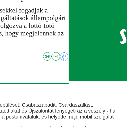
sekkel fogadják a
lgáltatások állampolgári
olgozva a lottó-totó
 is, hogy megjelennek az
epülését: Csabaszabadit, Csárdaszállást,
ttlakát és Újszalontát fenyegeti az a veszély - ha
a postahivataluk, és helyette majd mobil szolgálat