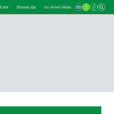
di kör
Házunk tája
Az olvasó oldala