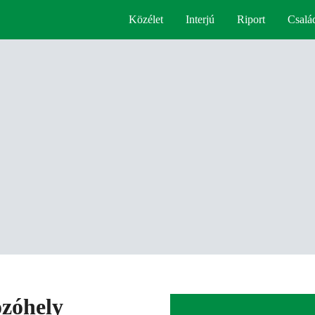
Közélet
Interjú
Riport
Csalá
ozóhely