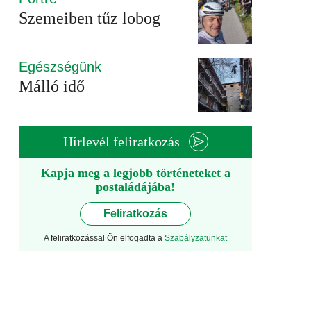
Szemeiben tűz lobog
Egészségünk
Málló idő
Hírlevél feliratkozás
Kapja meg a legjobb történeteket a
postaládájába!
Feliratkozás
A feliratkozással Ön elfogadta a
Szabályzatunkat