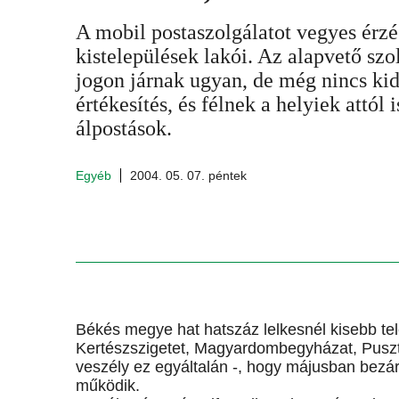
A mobil postaszolgálatot vegyes érzé
kistelepülések lakói. Az alapvető szo
jogon járnak ugyan, de még nincs kid
értékesítés, és félnek a helyiek attól
álpostások.
Egyéb
2004. 05. 07. péntek
Békés megye hat hatszáz lelkesnél kisebb tel
Kertészszigetet, Magyardombegyházat, Pusztao
veszély ez egyáltalán -, hogy májusban bezár 
működik.