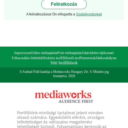
Feliratkozás
A feliratkozással Ön elfogadta a
Szabályzatunkat
Impresszum
Online médiaajánlat
Print médiaajánlat
Adatvédelmi tájékoztató
Felhasználási feltételek
Hirdetési ászf
Előfizetői ászf
Partnereink
Játékszabályzat
Süti beállítások
A Szabad Föld kiadója a Mediaworks Hungary Zrt. © Minden jog
fenntartva. 2026
Portfóliónk minőségi tartalmat jelent minden
olvasó számára. Egyedülálló elérést, országos
lefedettséget és változatos megjelenési
lehetőséget biztosít. Folyamatosan keressük az