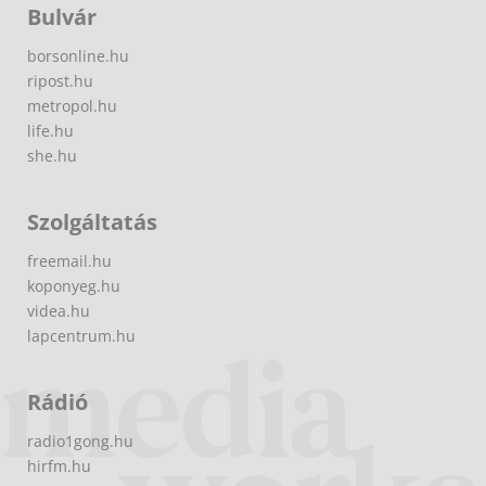
Bulvár
borsonline.hu
ripost.hu
metropol.hu
life.hu
she.hu
Szolgáltatás
freemail.hu
koponyeg.hu
videa.hu
lapcentrum.hu
Rádió
radio1gong.hu
hirfm.hu