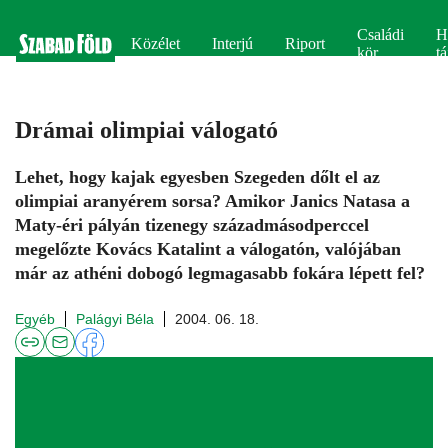
Családi
H
Közélet
Interjú
Riport
kör
tá
Drámai olimpiai válogató
Lehet, hogy kajak egyesben Szegeden dőlt el az
olimpiai aranyérem sorsa? Amikor Janics Natasa a
Maty-éri pályán tizenegy századmásodperccel
megelőzte Kovács Katalint a válogatón, valójában
már az athéni dobogó legmagasabb fokára lépett fel?
Egyéb
Palágyi Béla
2004. 06. 18.