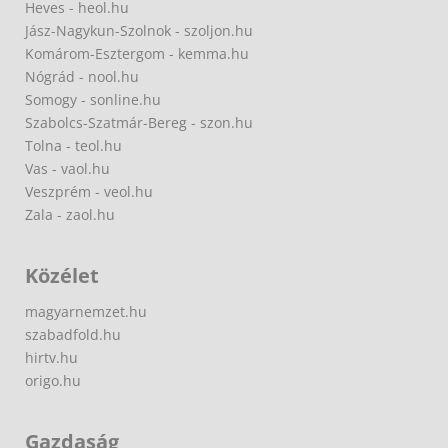
Heves - heol.hu
Jász-Nagykun-Szolnok - szoljon.hu
Komárom-Esztergom - kemma.hu
Nógrád - nool.hu
Somogy - sonline.hu
Szabolcs-Szatmár-Bereg - szon.hu
Tolna - teol.hu
Vas - vaol.hu
Veszprém - veol.hu
Zala - zaol.hu
Közélet
magyarnemzet.hu
szabadfold.hu
hirtv.hu
origo.hu
Gazdaság