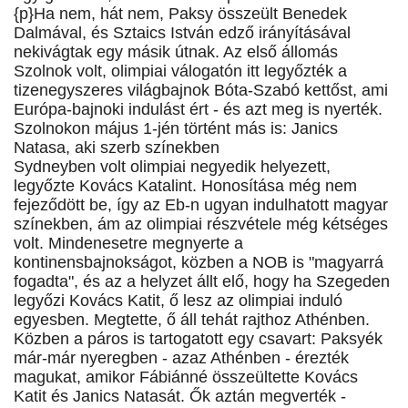
{p}Ha nem, hát nem, Paksy összeült Benedek
Dalmával, és Sztaics István edző irányításával
nekivágtak egy másik útnak. Az első állomás
Szolnok volt, olimpiai válogatón itt legyőzték a
tizenegyszeres világbajnok Bóta-Szabó kettőst, ami
Európa-bajnoki indulást ért - és azt meg is nyerték.
Szolnokon május 1-jén történt más is: Janics
Natasa, aki szerb színekben
Sydneyben volt olimpiai negyedik helyezett,
legyőzte Kovács Katalint. Honosítása még nem
fejeződött be, így az Eb-n ugyan indulhatott magyar
színekben, ám az olimpiai részvétele még kétséges
volt. Mindenesetre megnyerte a
kontinensbajnokságot, közben a NOB is "magyarrá
fogadta", és az a helyzet állt elő, hogy ha Szegeden
legyőzi Kovács Katit, ő lesz az olimpiai induló
egyesben. Megtette, ő áll tehát rajthoz Athénben.
Közben a páros is tartogatott egy csavart: Paksyék
már-már nyeregben - azaz Athénben - érezték
magukat, amikor Fábiánné összeültette Kovács
Katit és Janics Natasát. Ők aztán megverték -