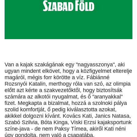
Van a kajak szakágának egy "nagyasszonya", aki
ugyan mindent elkövet, hogy a közfigyelmet elterelje
magáról, mégis forr körötte a víz. Fábiánné
Rozsnyói Katalin, merthogy róla van szó, az olimpia
előtt azt kérte a szakvezetőktől, hogy biztosítsák
számára az alkotói nyugalmat, és ő "aranyakkal"
fizet. Megkapta a bizalmat, hozzá a szolnoki pálya
szolid komfortját, ő pedig kiválasztotta azokat,
akikkel dolgozni kívánt. Kovács Kati, Janics Natasa,
Szabó Szilvia, Bóta Kinga, Viski Erzsi kajaksportunk
színe-java - de nem Paksy Tímea, akiről Kati néni
úgy gondolta, nem való a csapatába.