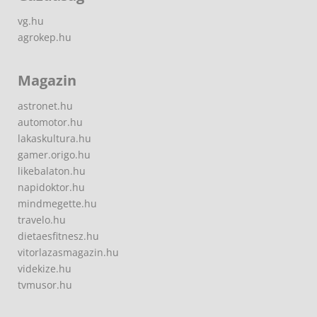
vg.hu
agrokep.hu
Magazin
astronet.hu
automotor.hu
lakaskultura.hu
gamer.origo.hu
likebalaton.hu
napidoktor.hu
mindmegette.hu
travelo.hu
dietaesfitnesz.hu
vitorlazasmagazin.hu
videkize.hu
tvmusor.hu