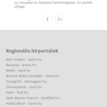
új irányokat és fejlődési lehetőségeket. Ez jövőnk
záloga.
Regionális hírportálok
Bács-Kiskun - baon.hu
Baranya - bama.hu
Békés - beol.hu
Borsod-Abaúj-Zemplén - boon.hu
Csongrád - delmagyar.hu
Dunaújváros - duol.hu
Fejér - feol.hu
Győr-Moson-Sopron - kisalfold.hu
Hajdú-Bihar - haon.hu