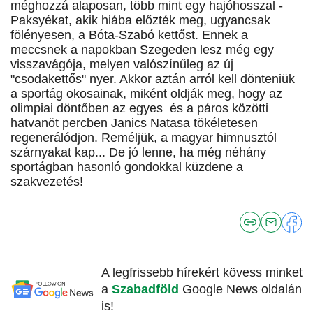
méghozzá alaposan, több mint egy hajóhosszal -
Paksyékat, akik hiába előzték meg, ugyancsak
fölényesen, a Bóta-Szabó kettőst. Ennek a
meccsnek a napokban Szegeden lesz még egy
visszavágója, melyen valószínűleg az új
"csodakettős" nyer. Akkor aztán arról kell dönteniük
a sportág okosainak, miként oldják meg, hogy az
olimpiai döntőben az egyes és a páros közötti
hatvanöt percben Janics Natasa tökéletesen
regenerálódjon. Reméljük, a magyar himnusztól
szárnyakat kap... De jó lenne, ha még néhány
sportágban hasonló gondokkal küzdene a
szakvezetés!
A legfrissebb hírekért kövess minket
a
Szabadföld
Google News oldalán
is!