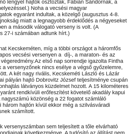
ő lengyel hajtók osztoztak, Fábián Sándornak, a
 helyezéssel.) Noha a vecsési magyar
atok egyaránt indultak, a közelgő (augusztus 4-8.
bajnokság miatt a legnagyobb érdeklődés a négyeseket
n a második válogató verseny is volt. (A
s 27-i számában adtunk hírt.)
lhat Kecskeméten, míg a többi országot a háromfős
napos vecsési versenyen a díj-, a maraton- és az
a végeredmény.Az első nap sorrendje igazolta Fintha
ak a versenyzőnek nincs esélye a végső győzelemre,
özött. A két nagy rivális, Kecskeméti László és Lázár
i pályán hajtó Dobrovitz József teljesítménye csupán
tonhajtás látványos küzdelmet hozott. A 15 kilométeres
yaránt rendkívüli erőfeszítést követelő akadály kapui
. A nagyszámú közönség a 22 fogatot számláló
i három hajtón kívül ekkor még a szilvásváradi
snek számított.
k versenyszámban sem teljesített a tőle elvárható
gondjainak következménye. A tudósító az állítást nem