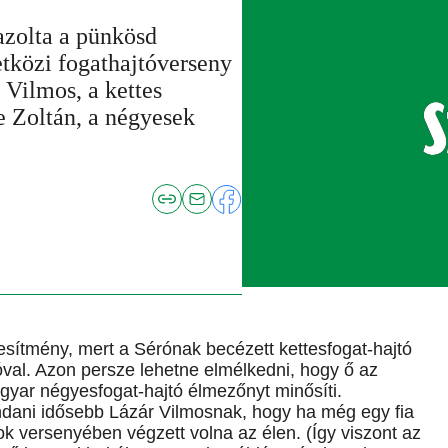
azolta a pünkösd
tközi fogathajtóverseny
 Vilmos, a kettes
 Zoltán, a négyesek
ljesítmény, mert a Sérónak becézett kettesfogat-hajtó
óval. Azon persze lehetne elmélkedni, hogy ő az
agyar négyesfogat-hajtó élmezőnyt minősíti.
ndani idősebb Lázár Vilmosnak, hogy ha még egy fia
k versenyében végzett volna az élen. (Így viszont az