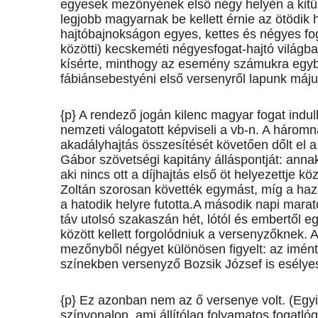
egyesek mezőnyének első négy helyén a kitűn
legjobb magyarnak be kellett érnie az ötödik
hajtóbajnokságon egyes, kettes és négyes fog
közötti) kecskeméti négyesfogat-hajtó világ
kísérte, minthogy az esemény számukra egybe
fábiánsebestyéni első versenyről lapunk máju
{p} A rendező jogán kilenc magyar fogat indu
nemzeti válogatott képviseli a vb-n. A három
akadályhajtás összesítését követően dőlt el 
Gábor szövetségi kapitány álláspontját: ann
aki nincs ott a díjhajtás első öt helyezettje k
Zoltán szorosan követték egymást, míg a haza
a hatodik helyre futotta.A második napi mara
táv utolsó szakaszán hét, lótól és embertől eg
között kellett forgolódniuk a versenyzőknek
mezőnyből négyet különösen figyelt: az imént
színekben versenyző Bozsik József is esélye
{p} Ez azonban nem az ő versenye volt. (Egyi
színvonalon, ami állítólag folyamatos fogatló