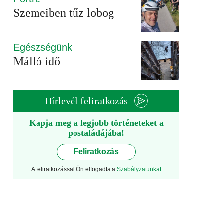
Szemeiben tűz lobog
Egészségünk
Málló idő
Hírlevél feliratkozás
Kapja meg a legjobb történeteket a
postaládájába!
Feliratkozás
A feliratkozással Ön elfogadta a
Szabályzatunkat