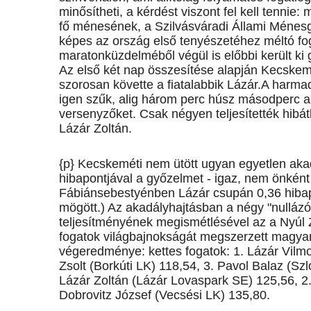
minősítheti, a kérdést viszont fel kell tennie: 
fő ménesének, a Szilvásváradi Állami Méne
képes az ország első tenyészetéhez méltó fog
maratonküzdelméből végül is előbbi került ki
Az első két nap összesítése alapján Kecskemé
szorosan követte a fiatalabbik Lázár.A harm
igen szűk, alig három perc húsz másodperc al
versenyzőket. Csak négyen teljesítették hibátl
Lázár Zoltán.
{p} Kecskeméti nem ütött ugyan egyetlen akad
hibapontjával a győzelmet - igaz, nem önként
Fábiánsebestyénben Lázár csupán 0,36 hibap
mögött.) Az akadályhajtásban a négy "nullázó
teljesítményének megismétlésével az a Nyúl Zo
fogatok világbajnokságát megszerzett magya
végeredménye: kettes fogatok: 1. Lázár Vilm
Zsolt (Borkúti LK) 118,54, 3. Pavol Balaz (S
Lázár Zoltán (Lázár Lovaspark SE) 125,56, 2
Dobrovitz József (Vecsési LK) 135,80.