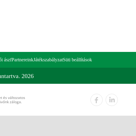
ői ászf
Partnereink
Játékszabályzat
Süti beállítások
ntartva. 2026
t és változatos
övőnk záloga.