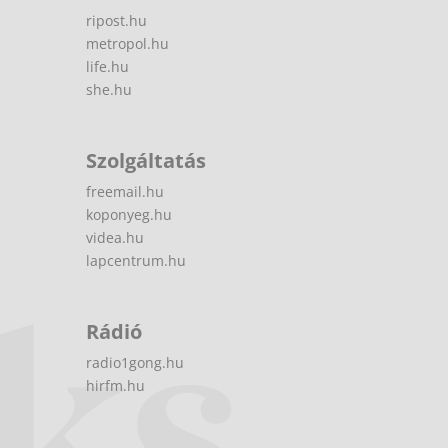
ripost.hu
metropol.hu
life.hu
she.hu
Szolgáltatás
freemail.hu
koponyeg.hu
videa.hu
lapcentrum.hu
Rádió
radio1gong.hu
hirfm.hu