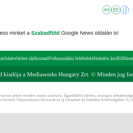
vess minket a
Szabadföld
Google News oldalán is!
at
Adatvédelmi tájékoztató
Felhasználási feltételek
Hirdetési ászf
Előfizet
d kiadója a Mediaworks Hungary Zrt. © Minden jog fen
rtalmat jelent minden olvasó számára. Egyedülálló elérést, országos lefedettsége
 biztosít. Folyamatosan keressük az új irányokat és fejlődési lehetőségeket. Ez j