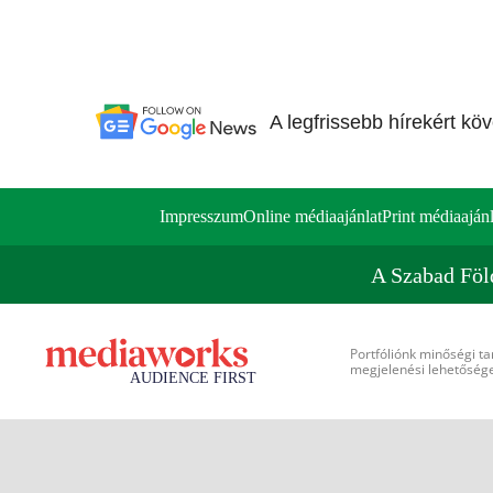
A legfrissebb hírekért kö
Impresszum
Online médiaajánlat
Print médiaajánl
A Szabad Föl
Portfóliónk minőségi ta
megjelenési lehetőséget