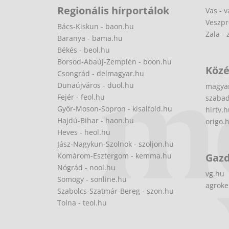
Regionális hírportálok
Vas - v
Veszpr
Bács-Kiskun - baon.hu
Zala - 
Baranya - bama.hu
Békés - beol.hu
Borsod-Abaúj-Zemplén - boon.hu
Közé
Csongrád - delmagyar.hu
Dunaújváros - duol.hu
magya
Fejér - feol.hu
szabad
Győr-Moson-Sopron - kisalfold.hu
hirtv.
Hajdú-Bihar - haon.hu
origo.
Heves - heol.hu
Jász-Nagykun-Szolnok - szoljon.hu
Komárom-Esztergom - kemma.hu
Gaz
Nógrád - nool.hu
vg.hu
Somogy - sonline.hu
agroke
Szabolcs-Szatmár-Bereg - szon.hu
Tolna - teol.hu