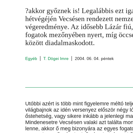
?akkor győznek is! Legalábbis ezt ig
hétvégéjén Vecsésen rendezett nemze
végeredménye. Az idősebb Lázár fiú,
fogatok mezőnyében nyert, míg öccse
között diadalmaskodott.
Egyéb
T. Dögei Imre
2004. 06. 04. péntek
Utóbbi azért is több mint figyelemre méltó te
világbajnok az idén versenyez először négy l
őstehetség, vagy sikere inkább a jelenlegi m
Mindenesetre Vecsésen valaki azt találta mo
lenne, akkor ő meg bizonyára az egyes fogato