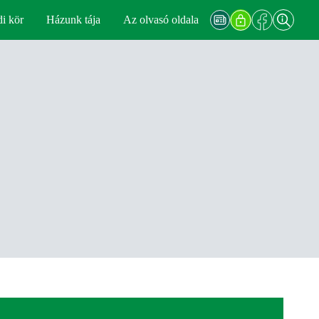
di kör
Házunk tája
Az olvasó oldala