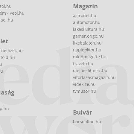
Magazin
aol.hu
ém - veol.hu
astronet.hu
zaol.hu
automotor.hu
lakaskultura.hu
gamer.origo.hu
let
likebalaton.hu
napidoktor.hu
rnemzet.hu
mindmegette.hu
fold.hu
travelo.hu
hu
dietaesfitnesz.hu
hu
vitorlazasmagazin.hu
videkize.hu
daság
tvmusor.hu
p.hu
Bulvár
borsonline.hu