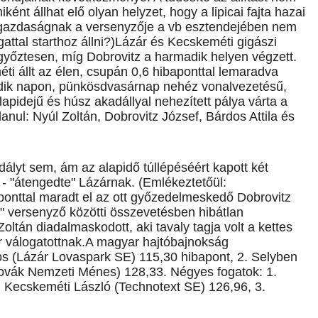
miként állhat elő olyan helyzet, hogy a lipicai fajta hazai
sgazdaságnak a versenyzője a vb esztendejében nem
attal starthoz állni?)Lázár és Kecskeméti gigászi
 győztesen, míg Dobrovitz a harmadik helyen végzett.
ti állt az élen, csupán 0,6 hibaponttal lemaradva
adik napon, pünkösdvasárnap nehéz vonalvezetésű,
apidejű és húsz akadállyal nehezített pálya várta a
anul: Nyúl Zoltán, Dobrovitz József, Bárdos Attila és
ályt sem, ám az alapidő túllépéséért kapott két
 - "átengedte" Lázárnak. (Emlékeztetőül:
onttal maradt el az ott győzedelmeskedő Dobrovitz
" versenyző közötti összevetésben hibátlan
ltán diadalmaskodott, aki tavaly tagja volt a kettes
r válogatottnak.A magyar hajtóbajnokság
os (Lázár Lovaspark SE) 115,30 hibapont, 2. Selyben
zlovák Nemzeti Ménes) 128,33. Négyes fogatok: 1.
. Kecskeméti László (Technotext SE) 126,96, 3.