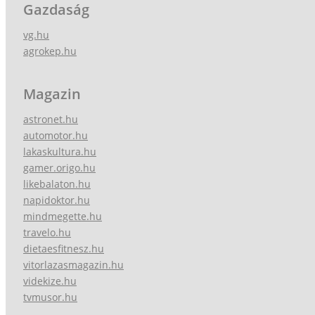
Gazdaság
vg.hu
agrokep.hu
Magazin
astronet.hu
automotor.hu
lakaskultura.hu
gamer.origo.hu
likebalaton.hu
napidoktor.hu
mindmegette.hu
travelo.hu
dietaesfitnesz.hu
vitorlazasmagazin.hu
videkize.hu
tvmusor.hu