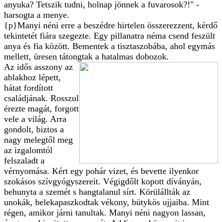
anyuka? Tetszik tudni, holnap jönnek a fuvarosok?!" -
harsogta a menye.
{p}Manyi néni erre a beszédre hirtelen összerezzent, kérdő
tekintetét fiára szegezte. Egy pillanatra néma csend feszült
anya és fia között. Bementek a tisztaszobába, ahol egymás
mellett, üresen tátongtak a hatalmas dobozok.
Az idős asszony az
ablakhoz lépett,
hátat fordított
családjának. Rosszul
érezte magát, forgott
vele a világ. Arra
gondolt, biztos a
nagy melegtől meg
az izgalomtól
felszaladt a
vérnyomása. Kért egy pohár vizet, és bevette ilyenkor
szokásos szívgyógyszereit. Végigdőlt kopott díványán,
behunyta a szemét s hangtalanul sírt. Körülállták az
unokák, belekapaszkodtak vékony, bütykös ujjaiba. Mint
régen, amikor járni tanultak. Manyi néni nagyon lassan,