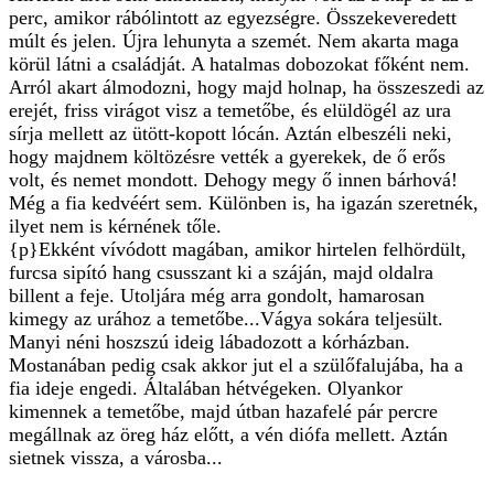
perc, amikor rábólintott az egyezségre. Összekeveredett
múlt és jelen. Újra lehunyta a szemét. Nem akarta maga
körül látni a családját. A hatalmas dobozokat főként nem.
Arról akart álmodozni, hogy majd holnap, ha összeszedi az
erejét, friss virágot visz a temetőbe, és elüldögél az ura
sírja mellett az ütött-kopott lócán. Aztán elbeszéli neki,
hogy majdnem költözésre vették a gyerekek, de ő erős
volt, és nemet mondott. Dehogy megy ő innen bárhová!
Még a fia kedvéért sem. Különben is, ha igazán szeretnék,
ilyet nem is kérnének tőle.
{p}Ekként vívódott magában, amikor hirtelen felhördült,
furcsa sipító hang csusszant ki a száján, majd oldalra
billent a feje. Utoljára még arra gondolt, hamarosan
kimegy az urához a temetőbe...Vágya sokára teljesült.
Manyi néni hoszszú ideig lábadozott a kórházban.
Mostanában pedig csak akkor jut el a szülőfalujába, ha a
fia ideje engedi. Általában hétvégeken. Olyankor
kimennek a temetőbe, majd útban hazafelé pár percre
megállnak az öreg ház előtt, a vén diófa mellett. Aztán
sietnek vissza, a városba...