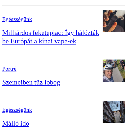
Egészségünk
Milliárdos feketepiac: Így hálózták
be Európát a kínai vape-ek
Portré
Szemeiben tűz lobog
Egészségünk
Málló idő