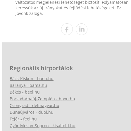
változatos megjelenési lehetőséget biztosít. Folyamatosan
keressük az új irányokat és fejlődési lehetőségeket. Ez
jövőnk záloga.
Regionális hírportálok
Bács-Kiskun - baon.hu
Baranya - bama.hu
Békés - beol.hu
Borsod-Abaúj-Zemplén - boon.hu
Csongrád - delmagyar.hu
Dunaújváros - duol.hu
Fejér - feol.hu
Győr-Moson-Sopron - kisalfold.hu