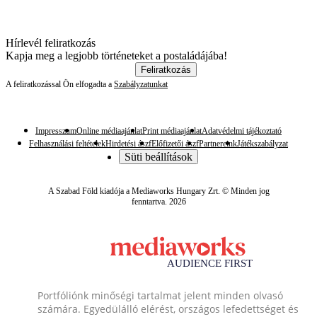
Hírlevél feliratkozás
Kapja meg a legjobb történeteket a postaládájába!
Feliratkozás
A feliratkozással Ön elfogadta a
Szabályzatunkat
Impresszum
Online médiaajánlat
Print médiaajánlat
Adatvédelmi tájékoztató
Felhasználási feltételek
Hirdetési ászf
Előfizetői ászf
Partnereink
Játékszabályzat
Süti beállítások
A Szabad Föld kiadója a Mediaworks Hungary Zrt. © Minden jog
fenntartva. 2026
Portfóliónk minőségi tartalmat jelent minden olvasó
számára. Egyedülálló elérést, országos lefedettséget és