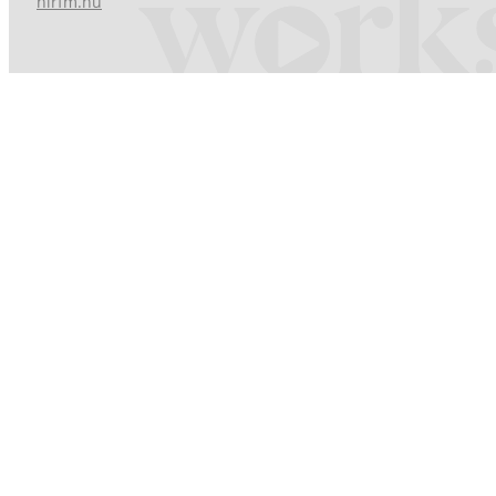
hirfm.hu