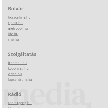
Bulvár
borsonline.hu
ripost.hu
metropol.hu
life.hu
she.hu
Szolgáltatás
freemail.hu
koponyeg.hu
videa.hu
lapcentrum.hu
Rádió
radio1gong.hu