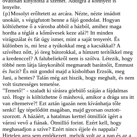
óvatosan kinyitotta a szemét. Addigra a könnyeit is
lenyelte.
{p}Mosolyt erőltetett az arcára. Nézte, nézte imádott
unokáit, s végigfutott benne a fájó gondolat. Hogyan
költözhetne ő a városba abból a házból, amihez maga
hordta a téglát a kőművesek keze alá?! Itt minden
virágszálat és fát úgy ismer, mint a saját tenyerét. És
különben is, mi lesz a tyúkokkal meg a kacsákkal? A
szívéhez nőtt, jó öreg bútorokkal, a hímzett terítőkkel meg
a kredenccel? A falubeliekről nem is szólva. Létezik, hogy
többé nem látja lánykorából megmaradt barátnőit, Emmust
és Jucit? És mit gondol majd a kisboltban Erzsók, meg
Jani, a hentes? Talán még azt hiszik, hogy meghalt, és nem
volt tisztességes temetése.
"Temető!" - szaladt ki sírásra görbülő száján a fájdalmas
szó. Hogy is költözhetne ő máshová, amikor a drága ura itt
van eltemetve?! Ezt aztán igazán nem kívánhatja tőle
senki! Így tépelődött magában, majd gyorsan osztott-
szorzott. A házáért, a hatalmas kerttel ötmilliót ígért a
városi vevő a fiának. Ötmillió forint. Ezért kell, hogy
meghasadjon a szíve? Ezért nincs éjjele és nappala?
Hirtelen arra sem emlékezett, melyik volt az a nap és az a