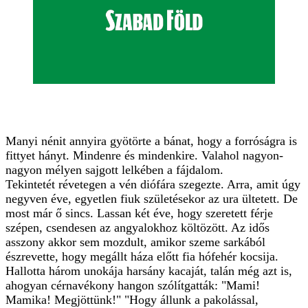
Manyi nénit annyira gyötörte a bánat, hogy a forróságra is
fittyet hányt. Mindenre és mindenkire. Valahol nagyon-
nagyon mélyen sajgott lelkében a fájdalom.
Tekintetét révetegen a vén diófára szegezte. Arra, amit úgy
negyven éve, egyetlen fiuk születésekor az ura ültetett. De
most már ő sincs. Lassan két éve, hogy szeretett férje
szépen, csendesen az angyalokhoz költözött. Az idős
asszony akkor sem mozdult, amikor szeme sarkából
észrevette, hogy megállt háza előtt fia hófehér kocsija.
Hallotta három unokája harsány kacaját, talán még azt is,
ahogyan cérnavékony hangon szólítgatták: "Mami!
Mamika! Megjöttünk!" "Hogy állunk a pakolással,