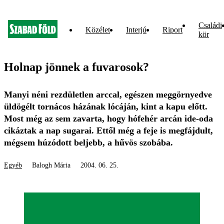
Családi
Közélet
Interjú
Riport
kör
Holnap jönnek a fuvarosok?
Manyi néni rezdületlen arccal, egészen meggörnyedve
üldögélt tornácos házának lócáján, kint a kapu előtt.
Most még az sem zavarta, hogy hófehér arcán ide-oda
cikáztak a nap sugarai. Ettől még a feje is megfájdult,
mégsem húzódott beljebb, a hűvös szobába.
Egyéb
Balogh Mária
2004. 06. 25.