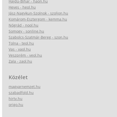
Hajdú-Bihar - haon.hu
Heves - heol.hu
Jász-Nagykun-Szolnok - szoljon.hu
Komárom-Esztergom - kemma.hu
Nógrád - nool.hu
Somogy - sonline.hu
Szabolcs-Szatmár-Bereg - szon.hu
Tolna - teol.hu
Vas - vaol.hu
Veszprém - veol.hu
Zala - zaol.hu
Közélet
magyarnemzet.hu
szabadfold.hu
hirtv.hu
origo.hu