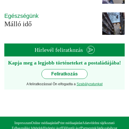
Egészségünk
Málló idő
Hírlevél feliratkozás
Kapja meg a legjobb történeteket a postaládájába!
Feliratkozás
A feliratkozással Ön elfogadta a
Szabályzatunkat
Impresszum
Online médiaajánlat
Print médiaajánlat
Adatvédelmi tájékoztató
Felhasználási feltételek
Hirdetési ászf
Előfizetői ászf
Partnereink
Játékszabályzat