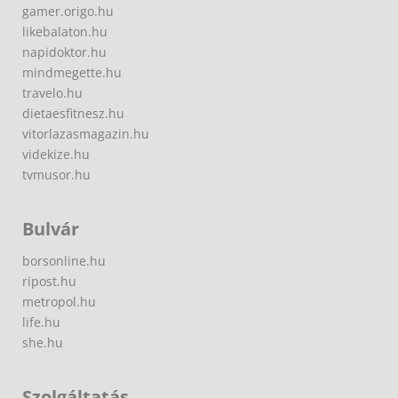
gamer.origo.hu
likebalaton.hu
napidoktor.hu
mindmegette.hu
travelo.hu
dietaesfitnesz.hu
vitorlazasmagazin.hu
videkize.hu
tvmusor.hu
Bulvár
borsonline.hu
ripost.hu
metropol.hu
life.hu
she.hu
Szolgáltatás