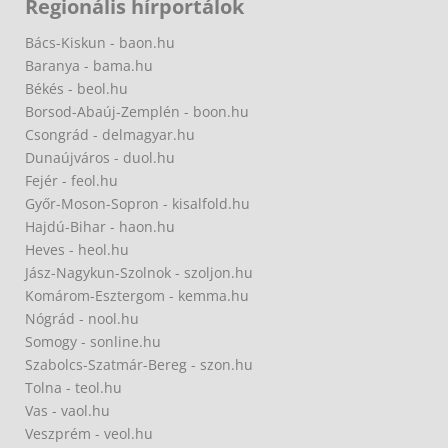
Regionális hírportálok
Bács-Kiskun - baon.hu
Baranya - bama.hu
Békés - beol.hu
Borsod-Abaúj-Zemplén - boon.hu
Csongrád - delmagyar.hu
Dunaújváros - duol.hu
Fejér - feol.hu
Győr-Moson-Sopron - kisalfold.hu
Hajdú-Bihar - haon.hu
Heves - heol.hu
Jász-Nagykun-Szolnok - szoljon.hu
Komárom-Esztergom - kemma.hu
Nógrád - nool.hu
Somogy - sonline.hu
Szabolcs-Szatmár-Bereg - szon.hu
Tolna - teol.hu
Vas - vaol.hu
Veszprém - veol.hu