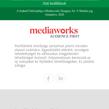
Süti beállítások
A Szabad Föld kiadója a Mediaworks Hungary Zrt. © Minden jog
fenntartva. 2026
Portfóliónk minőségi tartalmat jelent minden
olvasó számára. Egyedülálló elérést, országos
lefedettséget és változatos megjelenési
lehetőséget biztosít. Folyamatosan keressük az
új irányokat és fejlődési lehetőségeket. Ez jövőnk
záloga.