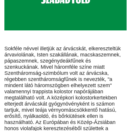
Sokféle névvel illetjük az árvácskát, elkereszteltük
árvaviolának, Isten szakállának, macskaszemnek,
pápaszemnek, szegénydeákfűnek és
szenkuckának. Mivel háromféle színe miatt
Szentháromság-szimbólum volt az árvácska,
régebben szentháromságfűnek is nevezték, "a
mindent látó háromszögben elhelyezett szem"
valamennyi trappista kolostor napórájában
megtalálható volt. A középkori kolostorkertekben
elterjedt árvácskát gyógynövényként is számon
tartjuk, mivel teája vérnyomáscsökkentő hatású,
erősítő, nyálkaoldó, és bőrkiütések ellen is
használható. Az Európában és Közép-Ázsiában
honos violafajok keresztezéséből születtek a