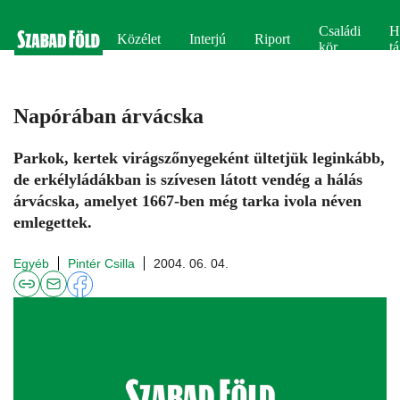
Családi
H
Közélet
Interjú
Riport
kör
tá
Napórában árvácska
Parkok, kertek virágszőnyegeként ültetjük leginkább,
de erkélyládákban is szívesen látott vendég a hálás
árvácska, amelyet 1667-ben még tarka ivola néven
emlegettek.
Egyéb
Pintér Csilla
2004. 06. 04.