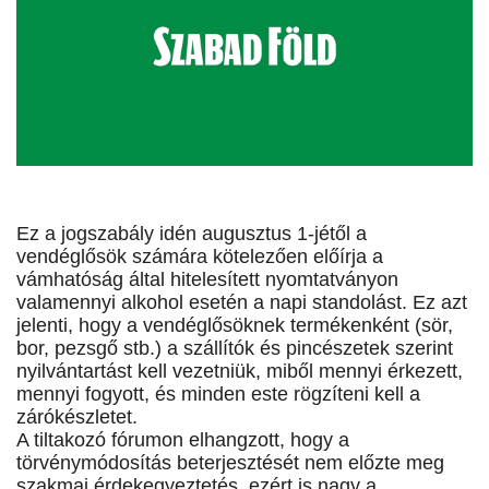
Ez a jogszabály idén augusztus 1-jétől a
vendéglősök számára kötelezően előírja a
vámhatóság által hitelesített nyomtatványon
valamennyi alkohol esetén a napi standolást. Ez azt
jelenti, hogy a vendéglősöknek termékenként (sör,
bor, pezsgő stb.) a szállítók és pincészetek szerint
nyilvántartást kell vezetniük, miből mennyi érkezett,
mennyi fogyott, és minden este rögzíteni kell a
zárókészletet.
A tiltakozó fórumon elhangzott, hogy a
törvénymódosítás beterjesztését nem előzte meg
szakmai érdekegyeztetés, ezért is nagy a