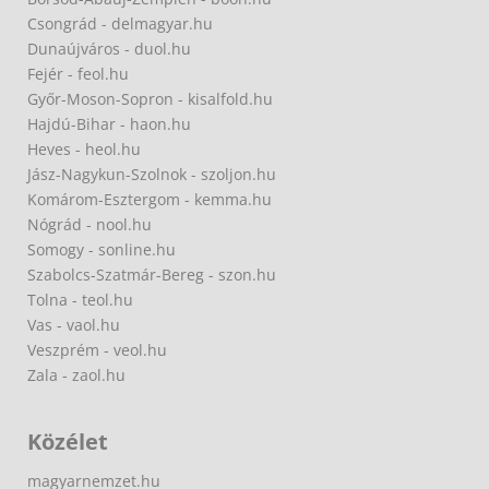
Csongrád - delmagyar.hu
Dunaújváros - duol.hu
Fejér - feol.hu
Győr-Moson-Sopron - kisalfold.hu
Hajdú-Bihar - haon.hu
Heves - heol.hu
Jász-Nagykun-Szolnok - szoljon.hu
Komárom-Esztergom - kemma.hu
Nógrád - nool.hu
Somogy - sonline.hu
Szabolcs-Szatmár-Bereg - szon.hu
Tolna - teol.hu
Vas - vaol.hu
Veszprém - veol.hu
Zala - zaol.hu
Közélet
magyarnemzet.hu