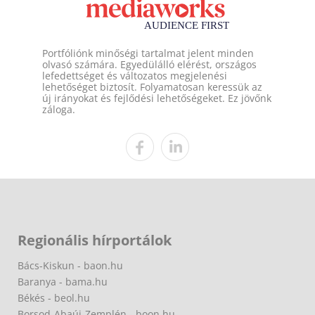
Portfóliónk minőségi tartalmat jelent minden
olvasó számára. Egyedülálló elérést, országos
lefedettséget és változatos megjelenési
lehetőséget biztosít. Folyamatosan keressük az
új irányokat és fejlődési lehetőségeket. Ez jövőnk
záloga.
Regionális hírportálok
Bács-Kiskun - baon.hu
Baranya - bama.hu
Békés - beol.hu
Borsod-Abaúj-Zemplén - boon.hu