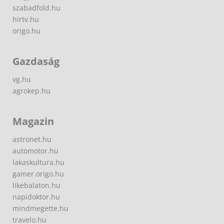
szabadfold.hu
hirtv.hu
origo.hu
Gazdaság
vg.hu
agrokep.hu
Magazin
astronet.hu
automotor.hu
lakaskultura.hu
gamer.origo.hu
likebalaton.hu
napidoktor.hu
mindmegette.hu
travelo.hu