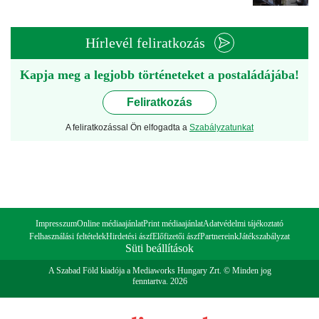
Hírlevél feliratkozás
Kapja meg a legjobb történeteket a postaládájába!
Feliratkozás
A feliratkozással Ön elfogadta a
Szabályzatunkat
Impresszum
Online médiaajánlat
Print médiaajánlat
Adatvédelmi tájékoztató
Felhasználási feltételek
Hirdetési ászf
Előfizetői ászf
Partnereink
Játékszabályzat
Süti beállítások
A Szabad Föld kiadója a Mediaworks Hungary Zrt. © Minden jog
fenntartva. 2026