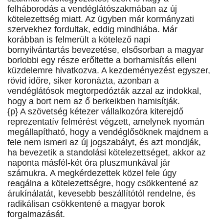
felháborodás a vendéglátószakmában az új
kötelezettség miatt. Az ügyben már kormányzati
szervekhez fordultak, eddig mindhiába. Már
korábban is felmerült a kötelező napi
bornyilvántartás bevezetése, elsősorban a magyar
borlobbi egy része erőltette a borhamisítás elleni
küzdelemre hivatkozva. A kezdeményezést egyszer,
rövid időre, siker koronázta, azonban a
vendéglátósok megtorpedózták azzal az indokkal,
hogy a bort nem az ő berkeikben hamisítják.
{p} A szövetség kétezer vállalkozóra kiterejdő
reprezentatív felmérést végzett, amelynek nyomán
megállapítható, hogy a vendéglősöknek majdnem a
fele nem ismeri az új jogszabályt, és azt mondják,
ha bevezetik a standolási kötelezettséget, akkor az
naponta másfél-két óra pluszmunkával jár
számukra. A megkérdezettek közel fele úgy
reagálna a kötelezettségre, hogy csökkentené az
árukínálatát, kevesebb beszállítótól rendelne, és
radikálisan csökkentené a magyar borok
forgalmazását.