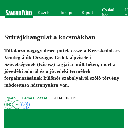
Családi
H
Közélet
Interjú
Riport
kör
tá
Sztrájkhangulat a kocsmákban
Tiltakozó nagygyűlésre jöttek össze a Kereskedők és
Vendéglátók Országos Érdekképviseleti
Szövetségének (Kisosz) tagjai a múlt héten, mert a
jövedéki adóról és a jövedéki termékek
forgalmazásának különös szabályairól szóló törvény
módosítása hátrányukra van.
Egyéb
Pethes József
2004. 06. 04.