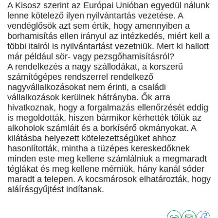
A Kisosz szerint az Európai Unióban egyedül nálunk
lenne kötelező ilyen nyilvántartás vezetése. A
vendéglősök azt sem értik, hogy amennyiben a
borhamisítás ellen irányul az intézkedés, miért kell a
többi italról is nyilvántartást vezetniük. Mert ki hallott
már például sör- vagy pezsgőhamisításról?
A rendelkezés a nagy szállodákat, a korszerű
számítógépes rendszerrel rendelkező
nagyvállalkozásokat nem érinti, a családi
vállalkozások kerülnek hátrányba. Ők arra
hivatkoznak, hogy a forgalmazás ellenőrzését eddig
is megoldották, hiszen bármikor kérhették tőlük az
alkoholok számláit és a borkísérő okmányokat. A
kilátásba helyezett kötelezettségüket ahhoz
hasonlították, mintha a tüzépes kereskedőknek
minden este meg kellene számlálniuk a megmaradt
téglákat és meg kellene mérniük, hány kanál sóder
maradt a telepen. A kocsmárosok elhatározták, hogy
aláírásgyűjtést indítanak.