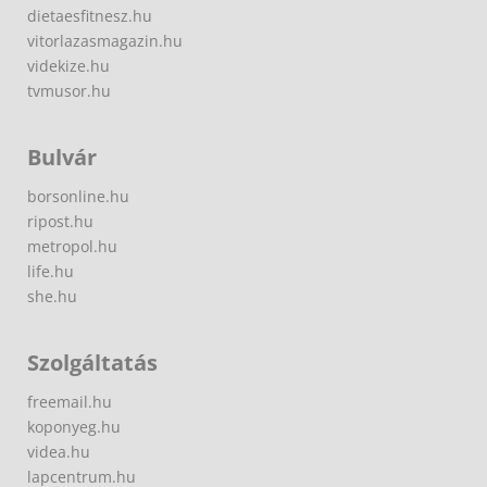
dietaesfitnesz.hu
vitorlazasmagazin.hu
videkize.hu
tvmusor.hu
Bulvár
borsonline.hu
ripost.hu
metropol.hu
life.hu
she.hu
Szolgáltatás
freemail.hu
koponyeg.hu
videa.hu
lapcentrum.hu