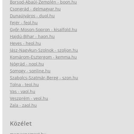
Borsod-Abaúj-Zemplén - boon.hu
Csongrád - delmagyar.hu
Dunaújváros - duol.hu
Fejér - feol.hu
Győr-Moson-Sopron - kisalfold.hu
Hajdú-Bihar - haon.hu
Heves - heol.hu
Jász-Nagykun-Szolnok - szoljon.hu
Komárom-Esztergom - kemma.hu
Nógrád - nool.hu
Somogy - sonline.hu
Szabolcs-Szatmár-Bereg - szon.hu
Tolna - teol.hu
Vas - vaol.hu
Veszprém - veol.hu
Zala - zaol.hu
Közélet