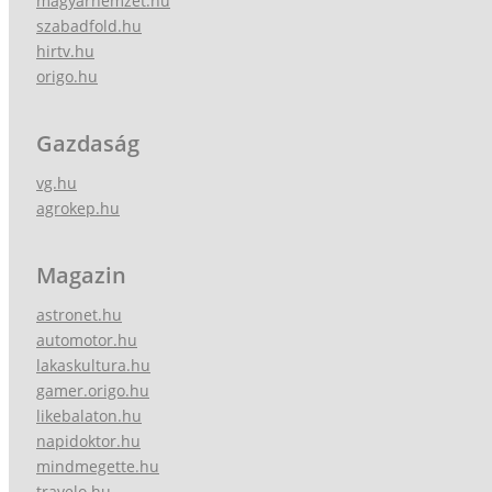
magyarnemzet.hu
szabadfold.hu
hirtv.hu
origo.hu
Gazdaság
vg.hu
agrokep.hu
Magazin
astronet.hu
automotor.hu
lakaskultura.hu
gamer.origo.hu
likebalaton.hu
napidoktor.hu
mindmegette.hu
travelo.hu