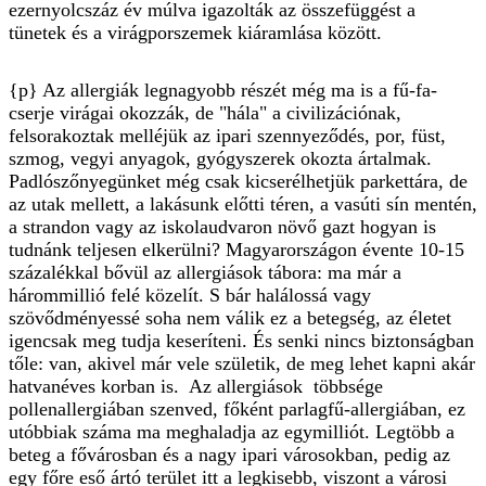
ezernyolcszáz év múlva igazolták az összefüggést a
tünetek és a virágporszemek kiáramlása között.
{p} Az allergiák legnagyobb részét még ma is a fű-fa-
cserje virágai okozzák, de "hála" a civilizációnak,
felsorakoztak melléjük az ipari szennyeződés, por, füst,
szmog, vegyi anyagok, gyógyszerek okozta ártalmak.
Padlószőnyegünket még csak kicserélhetjük parkettára, de
az utak mellett, a lakásunk előtti téren, a vasúti sín mentén,
a strandon vagy az iskolaudvaron növő gazt hogyan is
tudnánk teljesen elkerülni? Magyarországon évente 10-15
százalékkal bővül az allergiások tábora: ma már a
hárommillió felé közelít. S bár halálossá vagy
szövődményessé soha nem válik ez a betegség, az életet
igencsak meg tudja keseríteni. És senki nincs biztonságban
tőle: van, akivel már vele születik, de meg lehet kapni akár
hatvanéves korban is. Az allergiások többsége
pollenallergiában szenved, főként parlagfű-allergiában, ez
utóbbiak száma ma meghaladja az egymilliót. Legtöbb a
beteg a fővárosban és a nagy ipari városokban, pedig az
egy főre eső ártó terület itt a legkisebb, viszont a városi