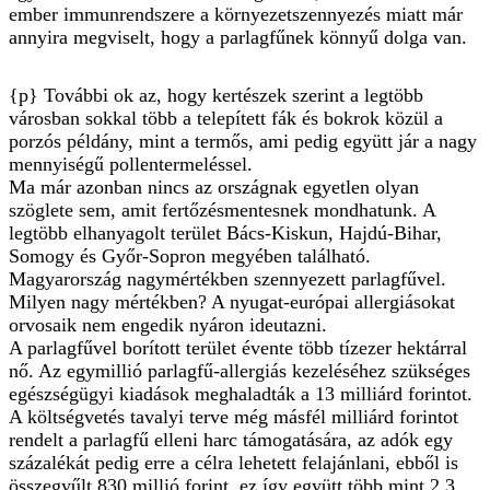
ember immunrendszere a környezetszennyezés miatt már
annyira megviselt, hogy a parlagfűnek könnyű dolga van.
{p} További ok az, hogy kertészek szerint a legtöbb
városban sokkal több a telepített fák és bokrok közül a
porzós példány, mint a termős, ami pedig együtt jár a nagy
mennyiségű pollentermeléssel.
Ma már azonban nincs az országnak egyetlen olyan
szöglete sem, amit fertőzésmentesnek mondhatunk. A
legtöbb elhanyagolt terület Bács-Kiskun, Hajdú-Bihar,
Somogy és Győr-Sopron megyében található.
Magyarország nagymértékben szennyezett parlagfűvel.
Milyen nagy mértékben? A nyugat-európai allergiásokat
orvosaik nem engedik nyáron ideutazni.
A parlagfűvel borított terület évente több tízezer hektárral
nő. Az egymillió parlagfű-allergiás kezeléséhez szükséges
egészségügyi kiadások meghaladták a 13 milliárd forintot.
A költségvetés tavalyi terve még másfél milliárd forintot
rendelt a parlagfű elleni harc támogatására, az adók egy
százalékát pedig erre a célra lehetett felajánlani, ebből is
összegyűlt 830 millió forint, ez így együtt több mint 2,3