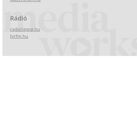
Rádió
radio1gong.hu
hirfm.hu