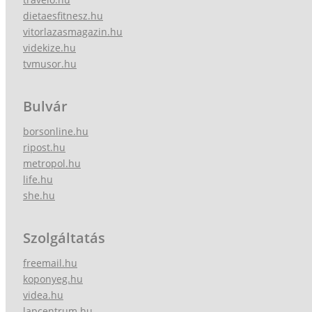
dietaesfitnesz.hu
vitorlazasmagazin.hu
videkize.hu
tvmusor.hu
Bulvár
borsonline.hu
ripost.hu
metropol.hu
life.hu
she.hu
Szolgáltatás
freemail.hu
koponyeg.hu
videa.hu
lapcentrum.hu