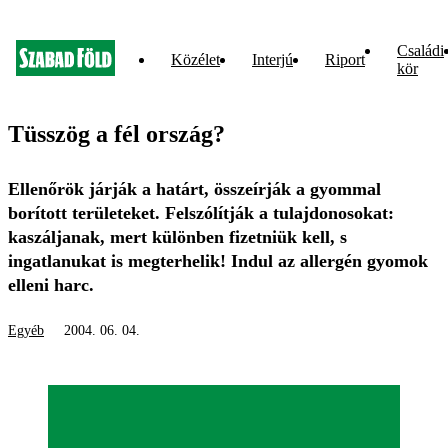
Családi
Közélet
Interjú
Riport
kör
Tüsszög a fél ország?
Ellenőrök járják a határt, összeírják a gyommal
borított területeket. Felszólítják a tulajdonosokat:
kaszáljanak, mert különben fizetniük kell, s
ingatlanukat is megterhelik! Indul az allergén gyomok
elleni harc.
Egyéb
2004. 06. 04.