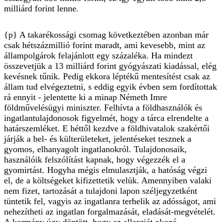
milliárd forint lenne.
{p} A takarékossági csomag következtében azonban már
csak hétszázmillió forint maradt, ami kevesebb, mint az
állampolgárok felajánlott egy százaléka. Ha mindezt
összevetjük a 13 milliárd forint gyógyászati kiadással, elég
kevésnek tűnik. Pedig ekkora léptékű mentesítést csak az
állam tud elvégeztetni, s eddig egyik évben sem fordítottak
rá ennyit - jelentette ki a minap Németh Imre
földművelésügyi miniszter. Felhívta a földhasználók és
ingatlantulajdonosok figyelmét, hogy a tárca elrendelte a
határszemléket. E héttől kezdve a földhivatalok szakértői
járják a bel- és külterületeket, jelentéseket tesznek a
gyomos, elhanyagolt ingatlanokról. Tulajdonosaik,
használóik felszólítást kapnak, hogy végezzék el a
gyomirtást. Hogyha mégis elmulasztják, a hatóság végzi
el, de a költségeket kifizettetik velük. Amennyiben valaki
nem fizet, tartozását a tulajdoni lapon széljegyzetként
tüntetik fel, vagyis az ingatlanra terhelik az adósságot, ami
nehezítheti az ingatlan forgalmazását, eladását-megvételét.
A kormány úgy döntött, hogy az allergiát okozó