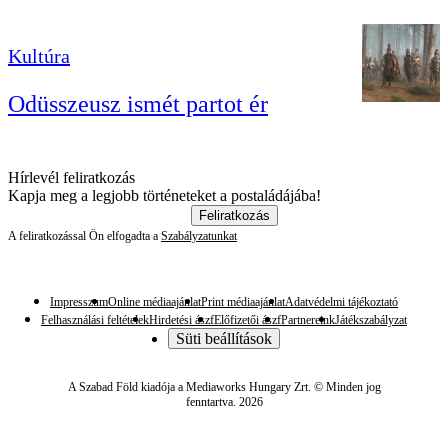
Kultúra
Odüsszeusz ismét partot ér
Hírlevél feliratkozás
Kapja meg a legjobb történeteket a postaládájába!
Feliratkozás
A feliratkozással Ön elfogadta a
Szabályzatunkat
Impresszum
Online médiaajánlat
Print médiaajánlat
Adatvédelmi tájékoztató
Felhasználási feltételek
Hirdetési ászf
Előfizetői ászf
Partnereink
Játékszabályzat
Süti beállítások
A Szabad Föld kiadója a Mediaworks Hungary Zrt. © Minden jog
fenntartva. 2026