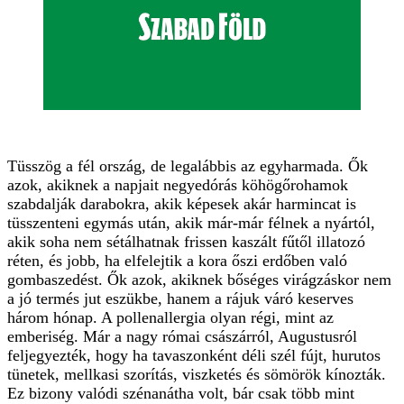
Tüsszög a fél ország, de legalábbis az egyharmada. Ők
azok, akiknek a napjait negyedórás köhögőrohamok
szabdalják darabokra, akik képesek akár harmincat is
tüsszenteni egymás után, akik már-már félnek a nyártól,
akik soha nem sétálhatnak frissen kaszált fűtől illatozó
réten, és jobb, ha elfelejtik a kora őszi erdőben való
gombaszedést. Ők azok, akiknek bőséges virágzáskor nem
a jó termés jut eszükbe, hanem a rájuk váró keserves
három hónap. A pollenallergia olyan régi, mint az
emberiség. Már a nagy római császárról, Augustusról
feljegyezték, hogy ha tavaszonként déli szél fújt, hurutos
tünetek, mellkasi szorítás, viszketés és sömörök kínozták.
Ez bizony valódi szénanátha volt, bár csak több mint