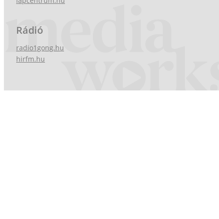
lapcentrum.hu
Rádió
radio1gong.hu
hirfm.hu