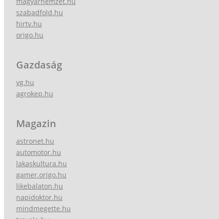
magyarnemzet.hu
szabadfold.hu
hirtv.hu
origo.hu
Gazdaság
vg.hu
agrokep.hu
Magazin
astronet.hu
automotor.hu
lakaskultura.hu
gamer.origo.hu
likebalaton.hu
napidoktor.hu
mindmegette.hu