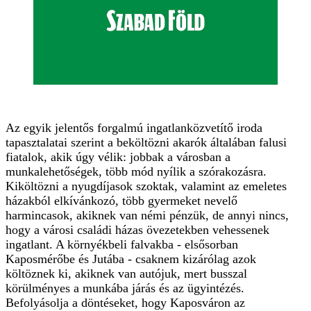
Az egyik jelentős forgalmú ingatlanközvetítő iroda
tapasztalatai szerint a beköltözni akarók általában falusi
fiatalok, akik úgy vélik: jobbak a városban a
munkalehetőségek, több mód nyílik a szórakozásra.
Kiköltözni a nyugdíjasok szoktak, valamint az emeletes
házakból elkívánkozó, több gyermeket nevelő
harmincasok, akiknek van némi pénzük, de annyi nincs,
hogy a városi családi házas övezetekben vehessenek
ingatlant. A környékbeli falvakba - elsősorban
Kaposmérőbe és Jutába - csaknem kizárólag azok
költöznek ki, akiknek van autójuk, mert busszal
körülményes a munkába járás és az ügyintézés.
Befolyásolja a döntéseket, hogy Kaposváron az