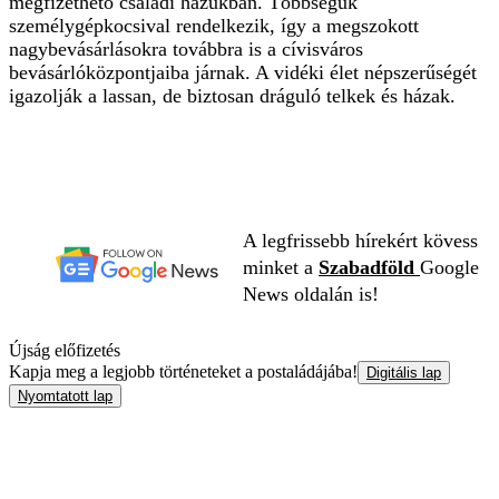
megfizethető családi házukban. Többségük
személygépkocsival rendelkezik, így a megszokott
nagybevásárlásokra továbbra is a cívisváros
bevásárlóközpontjaiba járnak. A vidéki élet népszerűségét
igazolják a lassan, de biztosan dráguló telkek és házak.
A legfrissebb hírekért kövess
minket a
Szabadföld
Google
News oldalán is!
Újság előfizetés
Kapja meg a legjobb történeteket a postaládájába!
Digitális lap
Nyomtatott lap