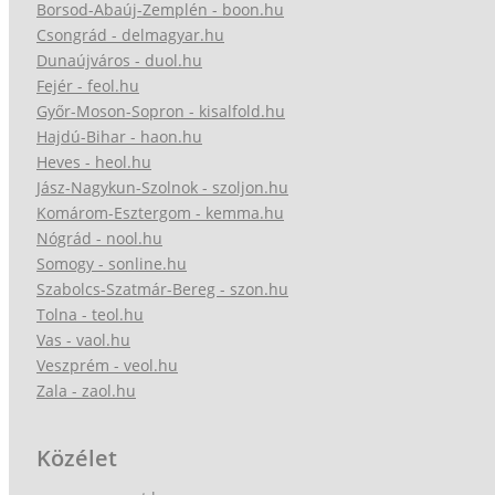
Borsod-Abaúj-Zemplén - boon.hu
Csongrád - delmagyar.hu
Dunaújváros - duol.hu
Fejér - feol.hu
Győr-Moson-Sopron - kisalfold.hu
Hajdú-Bihar - haon.hu
Heves - heol.hu
Jász-Nagykun-Szolnok - szoljon.hu
Komárom-Esztergom - kemma.hu
Nógrád - nool.hu
Somogy - sonline.hu
Szabolcs-Szatmár-Bereg - szon.hu
Tolna - teol.hu
Vas - vaol.hu
Veszprém - veol.hu
Zala - zaol.hu
Közélet