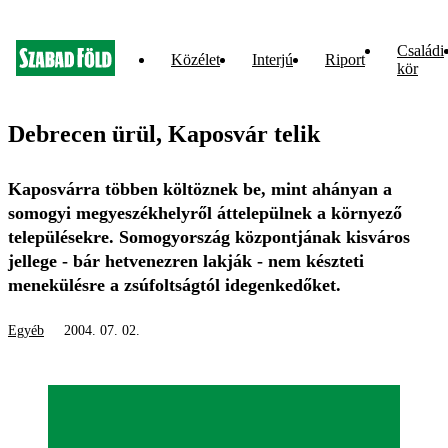
Családi
Közélet
Interjú
Riport
kör
Debrecen ürül, Kaposvár telik
Kaposvárra többen költöznek be, mint ahányan a
somogyi megyeszékhelyről áttelepülnek a környező
településekre. Somogyország központjának kisváros
jellege - bár hetvenezren lakják - nem készteti
menekülésre a zsúfoltságtól idegenkedőket.
Egyéb
2004. 07. 02.