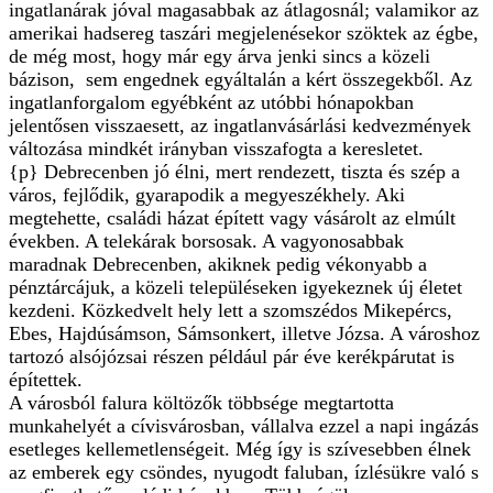
ingatlanárak jóval magasabbak az átlagosnál; valamikor az
amerikai hadsereg taszári megjelenésekor szöktek az égbe,
de még most, hogy már egy árva jenki sincs a közeli
bázison, sem engednek egyáltalán a kért összegekből. Az
ingatlanforgalom egyébként az utóbbi hónapokban
jelentősen visszaesett, az ingatlanvásárlási kedvezmények
változása mindkét irányban visszafogta a keresletet.
{p} Debrecenben jó élni, mert rendezett, tiszta és szép a
város, fejlődik, gyarapodik a megyeszékhely. Aki
megtehette, családi házat épített vagy vásárolt az elmúlt
években. A telekárak borsosak. A vagyonosabbak
maradnak Debrecenben, akiknek pedig vékonyabb a
pénztárcájuk, a közeli településeken igyekeznek új életet
kezdeni. Közkedvelt hely lett a szomszédos Mikepércs,
Ebes, Hajdúsámson, Sámsonkert, illetve Józsa. A városhoz
tartozó alsójózsai részen például pár éve kerékpárutat is
építettek.
A városból falura költözők többsége megtartotta
munkahelyét a cívisvárosban, vállalva ezzel a napi ingázás
esetleges kellemetlenségeit. Még így is szívesebben élnek
az emberek egy csöndes, nyugodt faluban, ízlésükre való s