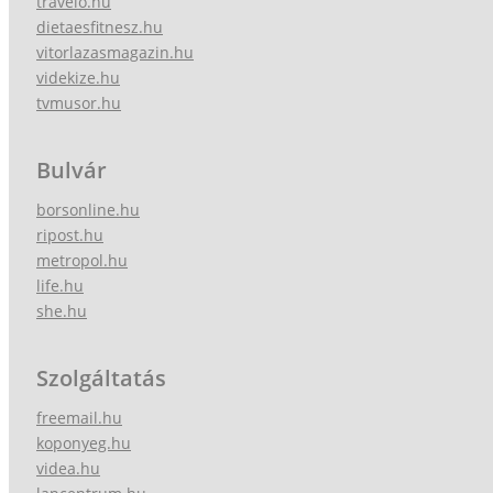
travelo.hu
dietaesfitnesz.hu
vitorlazasmagazin.hu
videkize.hu
tvmusor.hu
Bulvár
borsonline.hu
ripost.hu
metropol.hu
life.hu
she.hu
Szolgáltatás
freemail.hu
koponyeg.hu
videa.hu