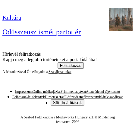
Kultúra
Odüsszeusz ismét partot ér
Hírlevél feliratkozás
Kapja meg a legjobb történeteket a postaládájába!
Feliratkozás
A feliratkozással Ön elfogadta a
Szabályzatunkat
Impresszum
Online médiaajánlat
Print médiaajánlat
Adatvédelmi tájékoztató
Felhasználási feltételek
Hirdetési ászf
Előfizetői ászf
Partnereink
Játékszabályzat
Süti beállítások
A Szabad Föld kiadója a Mediaworks Hungary Zrt. © Minden jog
fenntartva. 2026