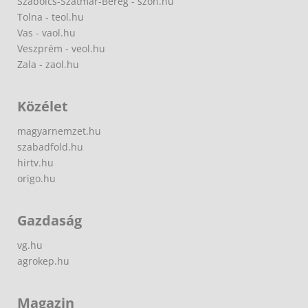
Szabolcs-Szatmár-Bereg - szon.hu
Tolna - teol.hu
Vas - vaol.hu
Veszprém - veol.hu
Zala - zaol.hu
Közélet
magyarnemzet.hu
szabadfold.hu
hirtv.hu
origo.hu
Gazdaság
vg.hu
agrokep.hu
Magazin