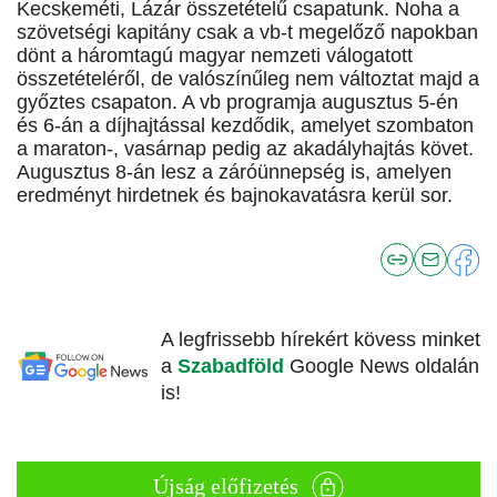
Kecskeméti, Lázár összetételű csapatunk. Noha a
szövetségi kapitány csak a vb-t megelőző napokban
dönt a háromtagú magyar nemzeti válogatott
összetételéről, de valószínűleg nem változtat majd a
győztes csapaton. A vb programja augusztus 5-én
és 6-án a díjhajtással kezdődik, amelyet szombaton
a maraton-, vasárnap pedig az akadályhajtás követ.
Augusztus 8-án lesz a záróünnepség is, amelyen
eredményt hirdetnek és bajnokavatásra kerül sor.
A legfrissebb hírekért kövess minket
a
Szabadföld
Google News oldalán
is!
Újság előfizetés