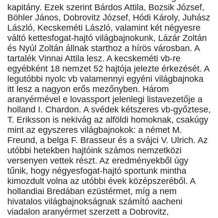
kapitány. Ezek szerint Bárdos Attila, Bozsik József,
Böhler János, Dobrovitz József, Hódi Károly, Juhász
László, Kecskeméti László, valamint két négyesre
váltó kettesfogat-hajtó világbajnokunk, Lázár Zoltán
és Nyúl Zoltán állnak starthoz a hírös városban. A
tartalék Vinnai Attila lesz. A kecskeméti vb-re
egyébként 18 nemzet 52 hajtója jelezte érkezését. A
legutóbbi nyolc vb valamennyi egyéni világbajnoka
itt lesz a nagyon erős mezőnyben. Három
aranyérmével e lovassport jelenlegi listavezetője a
holland I. Chardon. A svédek kétszeres vb-győztese,
T. Eriksson is nekivág az alföldi homoknak, csakúgy
mint az egyszeres világbajnokok: a német M.
Freund, a belga F. Brasseur és a svájci V. Ulrich. Az
utóbbi hetekben hajtóink számos nemzetközi
versenyen vettek részt. Az eredményekből úgy
tűnik, hogy négyesfogat-hajtó sportunk mintha
kimozdult volna az utóbbi évek középszeréből. A
hollandiai Bredában ezüstérmet, míg a nem
hivatalos világbajnokságnak számító aacheni
viadalon aranyérmet szerzett a Dobrovitz,