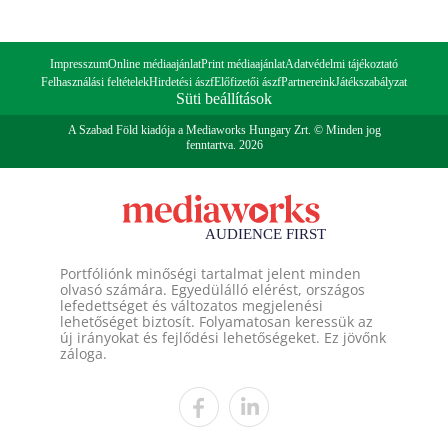
Impresszum
Online médiaajánlat
Print médiaajánlat
Adatvédelmi tájékoztató
Felhasználási feltételek
Hirdetési ászf
Előfizetői ászf
Partnereink
Játékszabályzat
Süti beállítások
A Szabad Föld kiadója a Mediaworks Hungary Zrt. © Minden jog
fenntartva. 2026
Portfóliónk minőségi tartalmat jelent minden
olvasó számára. Egyedülálló elérést, országos
lefedettséget és változatos megjelenési
lehetőséget biztosít. Folyamatosan keressük az
új irányokat és fejlődési lehetőségeket. Ez jövőnk
záloga.