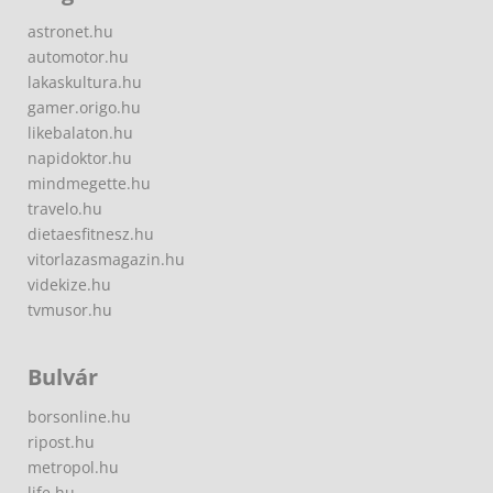
astronet.hu
automotor.hu
lakaskultura.hu
gamer.origo.hu
likebalaton.hu
napidoktor.hu
mindmegette.hu
travelo.hu
dietaesfitnesz.hu
vitorlazasmagazin.hu
videkize.hu
tvmusor.hu
Bulvár
borsonline.hu
ripost.hu
metropol.hu
life.hu