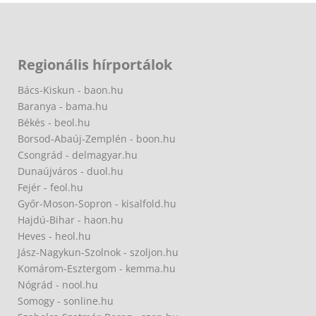
Regionális hírportálok
Bács-Kiskun - baon.hu
Baranya - bama.hu
Békés - beol.hu
Borsod-Abaúj-Zemplén - boon.hu
Csongrád - delmagyar.hu
Dunaújváros - duol.hu
Fejér - feol.hu
Győr-Moson-Sopron - kisalfold.hu
Hajdú-Bihar - haon.hu
Heves - heol.hu
Jász-Nagykun-Szolnok - szoljon.hu
Komárom-Esztergom - kemma.hu
Nógrád - nool.hu
Somogy - sonline.hu