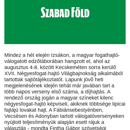
Mindez a hét elején Izsákon, a magyar fogathajtó-
válogatott edzőtáborában hangzott el, ahol az
augusztus 4-8. között Kecskeméten sorra kerülő
XVII. Négyesfogat-hajtó Világbajnokság alkalmából
tartottak sajtótájékoztatót. Lapunk jövő heti
megjelenésének idején tehát már javában tart a
több napos verseny első száma, a díjhajtás. A
rendező ország jogán a magyar színeket kilenc
négyesfogat-hajtó képviseli, akiknek többsége lipicai
fajtájú lovakat hajt. A Fábiánsebestyénben,
Vecsésen és Adonyban tartott válogatóversenyeken
nyújtott teljesítményük alapján esett rájuk a
választás - mondta Fintha Gábor szövetségi