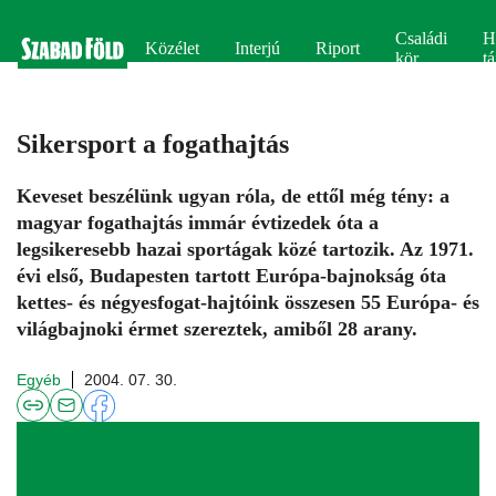
Családi
H
Közélet
Interjú
Riport
kör
tá
Sikersport a fogathajtás
Keveset beszélünk ugyan róla, de ettől még tény: a
magyar fogathajtás immár évtizedek óta a
legsikeresebb hazai sportágak közé tartozik. Az 1971.
évi első, Budapesten tartott Európa-bajnokság óta
kettes- és négyesfogat-hajtóink összesen 55 Európa- és
világbajnoki érmet szereztek, amiből 28 arany.
Egyéb
2004. 07. 30.