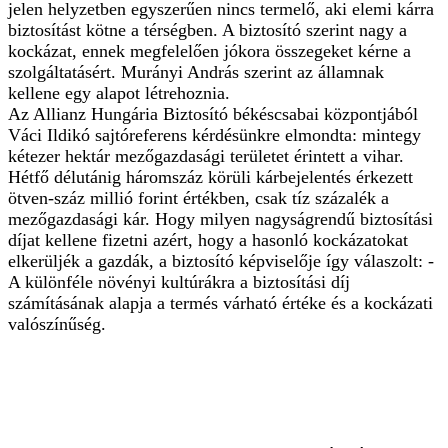
jelen helyzetben egyszerűen nincs termelő, aki elemi kárra
biztosítást kötne a térségben. A biztosító szerint nagy a
kockázat, ennek megfelelően jókora összegeket kérne a
szolgáltatásért. Murányi András szerint az államnak
kellene egy alapot létrehoznia.
Az Allianz Hungária Biztosító békéscsabai központjából
Váci Ildikó sajtóreferens kérdésünkre elmondta: mintegy
kétezer hektár mezőgazdasági területet érintett a vihar.
Hétfő délutánig háromszáz körüli kárbejelentés érkezett
ötven-száz millió forint értékben, csak tíz százalék a
mezőgazdasági kár. Hogy milyen nagyságrendű biztosítási
díjat kellene fizetni azért, hogy a hasonló kockázatokat
elkerüljék a gazdák, a biztosító képviselője így válaszolt: -
A különféle növényi kultúrákra a biztosítási díj
számításának alapja a termés várható értéke és a kockázati
valószínűség.