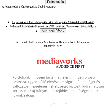
Feliratkozás
A feliratkozással Ön elfogadta a
Szabályzatunkat
Impresszum
Online médiaajánlat
Print médiaajánlat
Adatvédelmi tájékoztató
Felhasználási feltételek
Hirdetési ászf
Előfizetői ászf
Partnereink
Játékszabályzat
Süti beállítások
A Szabad Föld kiadója a Mediaworks Hungary Zrt. © Minden jog
fenntartva. 2026
Portfóliónk minőségi tartalmat jelent minden olvasó
számára. Egyedülálló elérést, országos lefedettséget és
változatos megjelenési lehetőséget biztosít. Folyamatosan
keressük az új irányokat és fejlődési lehetőségeket. Ez
jövőnk záloga.