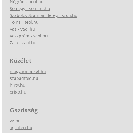
Nógrád - nool.hu
Somogy - sonline.hu
Szabolcs-Szatmár-Bereg - szon.hu
Tolna - teol.hu
Vas - vaol.hu
Veszprém - veol.hu
Zala - zaol.hu
Közélet
magyarnemzet.hu
szabadfold.hu
hirtv.hu
origo.hu
Gazdaság
vg.hu
agrokep.hu