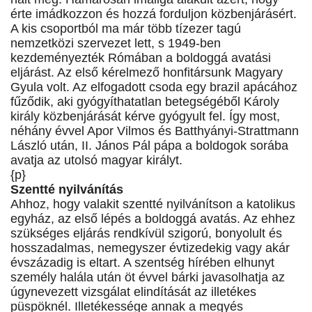
érte imádkozzon és hozzá forduljon közbenjárásért.
A kis csoportból ma már több tízezer tagú
nemzetközi szervezet lett, s 1949-ben
kezdeményezték Rómában a boldoggá avatási
eljárást. Az első kérelmező honfitársunk Magyary
Gyula volt. Az elfogadott csoda egy brazil apácához
fűződik, aki gyógyíthatatlan betegségéből Károly
király közbenjárását kérve gyógyult fel. Így most,
néhány évvel Apor Vilmos és Batthyányi-Strattmann
László után, II. János Pál pápa a boldogok sorába
avatja az utolsó magyar királyt.
{p}
Szentté nyilvánítás
Ahhoz, hogy valakit szentté nyilvánítson a katolikus
egyház, az első lépés a boldoggá avatás. Az ehhez
szükséges eljárás rendkívül szigorú, bonyolult és
hosszadalmas, nemegyszer évtizedekig vagy akár
évszázadig is eltart. A szentség hírében elhunyt
személy halála után öt évvel bárki javasolhatja az
úgynevezett vizsgálat elindítását az illetékes
püspöknél. Illetékessége annak a megyés