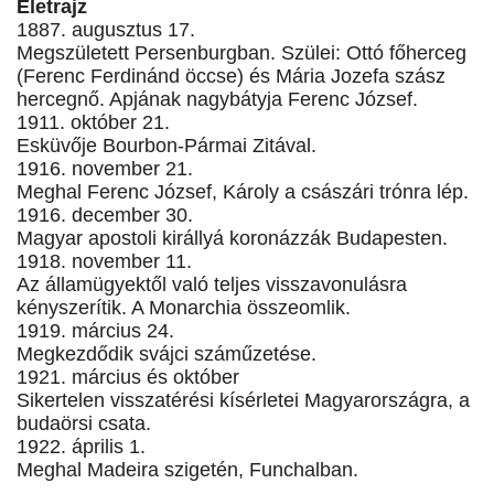
Életrajz
1887. augusztus 17.
Megszületett Persenburgban. Szülei: Ottó főherceg
(Ferenc Ferdinánd öccse) és Mária Jozefa szász
hercegnő. Apjának nagybátyja Ferenc József.
1911. október 21.
Esküvője Bourbon-Pármai Zitával.
1916. november 21.
Meghal Ferenc József, Károly a császári trónra lép.
1916. december 30.
Magyar apostoli királlyá koronázzák Budapesten.
1918. november 11.
Az államügyektől való teljes visszavonulásra
kényszerítik. A Monarchia összeomlik.
1919. március 24.
Megkezdődik svájci száműzetése.
1921. március és október
Sikertelen visszatérési kísérletei Magyarországra, a
budaörsi csata.
1922. április 1.
Meghal Madeira szigetén, Funchalban.