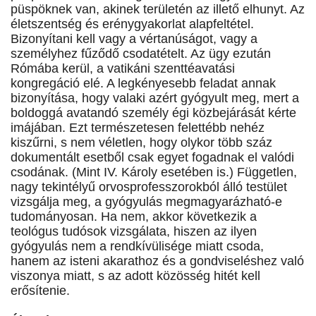
püspöknek van, akinek területén az illető elhunyt. Az
életszentség és erénygyakorlat alapfeltétel.
Bizonyítani kell vagy a vértanúságot, vagy a
személyhez fűződő csodatételt. Az ügy ezután
Rómába kerül, a vatikáni szenttéavatási
kongregáció elé. A legkényesebb feladat annak
bizonyítása, hogy valaki azért gyógyult meg, mert a
boldoggá avatandó személy égi közbejárását kérte
imájában. Ezt természetesen felettébb nehéz
kiszűrni, s nem véletlen, hogy olykor több száz
dokumentált esetből csak egyet fogadnak el valódi
csodának. (Mint IV. Károly esetében is.) Független,
nagy tekintélyű orvosprofesszorokból álló testület
vizsgálja meg, a gyógyulás megmagyarázható-e
tudományosan. Ha nem, akkor következik a
teológus tudósok vizsgálata, hiszen az ilyen
gyógyulás nem a rendkívülisége miatt csoda,
hanem az isteni akarathoz és a gondviseléshez való
viszonya miatt, s az adott közösség hitét kell
erősítenie.