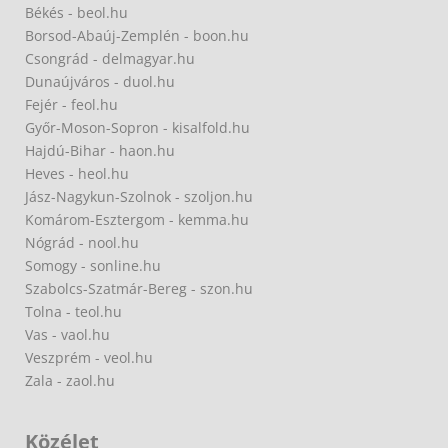
Békés - beol.hu
Borsod-Abaúj-Zemplén - boon.hu
Csongrád - delmagyar.hu
Dunaújváros - duol.hu
Fejér - feol.hu
Győr-Moson-Sopron - kisalfold.hu
Hajdú-Bihar - haon.hu
Heves - heol.hu
Jász-Nagykun-Szolnok - szoljon.hu
Komárom-Esztergom - kemma.hu
Nógrád - nool.hu
Somogy - sonline.hu
Szabolcs-Szatmár-Bereg - szon.hu
Tolna - teol.hu
Vas - vaol.hu
Veszprém - veol.hu
Zala - zaol.hu
Közélet