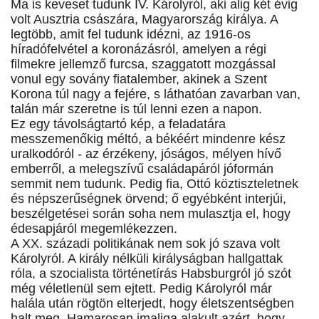
Ma is keveset tudunk IV. Károlyról, aki alig két évig
volt Ausztria császára, Magyarország királya. A
legtöbb, amit fel tudunk idézni, az 1916-os
híradófelvétel a koronázásról, amelyen a régi
filmekre jellemző furcsa, szaggatott mozgással
vonul egy sovány fiatalember, akinek a Szent
Korona túl nagy a fejére, s láthatóan zavarban van,
talán már szeretne is túl lenni ezen a napon.
Ez egy távolságtartó kép, a feladatára
messzemenőkig méltó, a békéért mindenre kész
uralkodóról - az érzékeny, jóságos, mélyen hívő
emberről, a melegszívű családapáról jóformán
semmit nem tudunk. Pedig fia, Ottó köztiszteletnek
és népszerűségnek örvend; ő egyébként interjúi,
beszélgetései során soha nem mulasztja el, hogy
édesapjáról megemlékezzen.
A XX. századi politikának nem sok jó szava volt
Károlyról. A király nélküli királyságban hallgattak
róla, a szocialista történetírás Habsburgról jó szót
még véletlenül sem ejtett. Pedig Károlyról már
halála után rögtön elterjedt, hogy életszentségben
halt meg. Hamarosan imaliga alakult azért, hogy