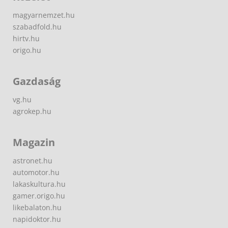
magyarnemzet.hu
szabadfold.hu
hirtv.hu
origo.hu
Gazdaság
vg.hu
agrokep.hu
Magazin
astronet.hu
automotor.hu
lakaskultura.hu
gamer.origo.hu
likebalaton.hu
napidoktor.hu