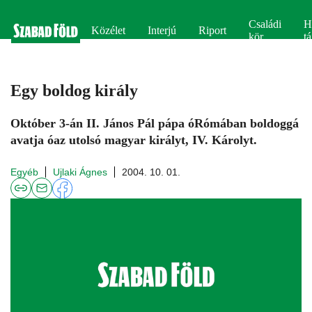
Családi
H
Közélet
Interjú
Riport
kör
tá
Egy boldog király
Október 3-án II. János Pál pápa óRómában boldoggá
avatja óaz utolsó magyar királyt, IV. Károlyt.
Egyéb
Ujlaki Ágnes
2004. 10. 01.