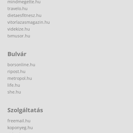
mindmegette.hu
travelo.hu
dietaesfitnesz.hu
vitorlazasmagazin.hu
videkize.hu
tvmusor.hu
Bulvár
borsonline.hu
ripost.hu
metropol.hu
life.hu
she.hu
Szolgáltatás
freemail.hu
koponyeg.hu