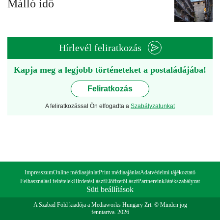
Málló idő
Hírlevél feliratkozás
Kapja meg a legjobb történeteket a postaládájába!
Feliratkozás
A feliratkozással Ön elfogadta a
Szabályzatunkat
Impresszum
Online médiaajánlat
Print médiaajánlat
Adatvédelmi tájékoztató
Felhasználási feltételek
Hirdetési ászf
Előfizetői ászf
Partnereink
Játékszabályzat
Süti beállítások
A Szabad Föld kiadója a Mediaworks Hungary Zrt. © Minden jog
fenntartva. 2026