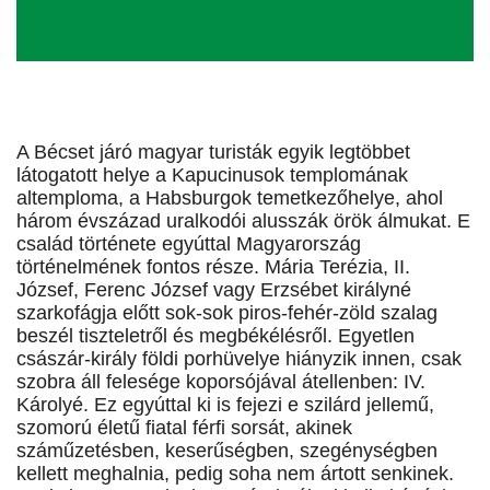
A Bécset járó magyar turisták egyik legtöbbet
látogatott helye a Kapucinusok templomának
altemploma, a Habsburgok temetkezőhelye, ahol
három évszázad uralkodói alusszák örök álmukat. E
család története egyúttal Magyarország
történelmének fontos része. Mária Terézia, II.
József, Ferenc József vagy Erzsébet királyné
szarkofágja előtt sok-sok piros-fehér-zöld szalag
beszél tiszteletről és megbékélésről. Egyetlen
császár-király földi porhüvelye hiányzik innen, csak
szobra áll felesége koporsójával átellenben: IV.
Károlyé. Ez egyúttal ki is fejezi e szilárd jellemű,
szomorú életű fiatal férfi sorsát, akinek
száműzetésben, keserűségben, szegénységben
kellett meghalnia, pedig soha nem ártott senkinek.