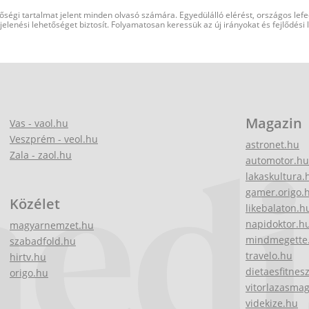
őségi tartalmat jelent minden olvasó számára. Egyedülálló elérést, országos lef
elenési lehetőséget biztosít. Folyamatosan keressük az új irányokat és fejlődési
Magazin
Vas - vaol.hu
Veszprém - veol.hu
astronet.hu
Zala - zaol.hu
automotor.hu
lakaskultura.
gamer.origo.
Közélet
likebalaton.h
napidoktor.h
magyarnemzet.hu
mindmegette
szabadfold.hu
travelo.hu
hirtv.hu
dietaesfitnes
origo.hu
vitorlazasma
videkize.hu