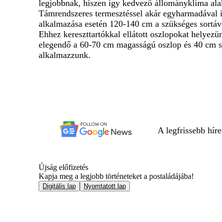
legjobbnak, hiszen így kedvező állományklíma alakí
Támrendszeres termesztéssel akár egyharmadával is 
alkalmazása esetén 120-140 cm a szükséges sortáv
Ehhez kereszttartókkal ellátott oszlopokat helyezü
elegendő a 60-70 cm magasságú oszlop és 40 cm sz
alkalmazzunk.
A legfrissebb hír
Újság előfizetés
Kapja meg a legjobb történeteket a postaládájába!
Digitális lap
Nyomtatott lap