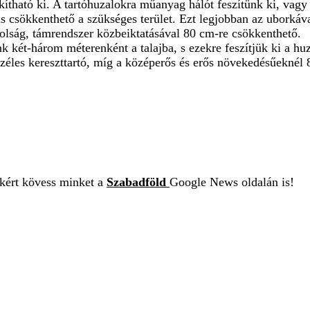
tható ki. A tartóhuzalokra műanyag hálót feszítünk ki, vagy z
csökkenthető a szükséges terület. Ezt legjobban az uborkával
olság, támrendszer közbeiktatásával 80 cm-re csökkenthető.
nk két-három méterenként a talajba, s ezekre feszítjük ki a h
éles kereszttartó, míg a középerős és erős növekedésűeknél 8
ekért kövess minket a
Szabadföld
Google News oldalán is!