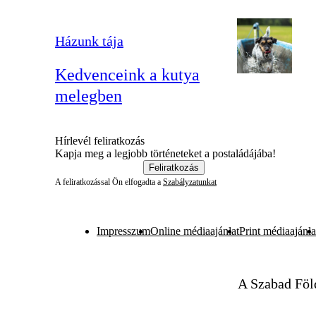
Házunk tája
Kedvenceink a kutya
melegben
Hírlevél feliratkozás
Kapja meg a legjobb történeteket a postaládájába!
Feliratkozás
A feliratkozással Ön elfogadta a
Szabályzatunkat
Impresszum
Online médiaajánlat
Print médiaajánla
A Szabad Föl