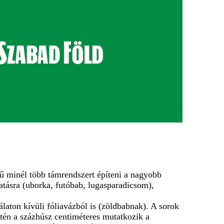
rű minél több támrendszert építeni a nagyobb
atásra (uborka, futóbab, lugasparadicsom),
aton kívüli fóliavázból is (zöldbabnak). A sorok
tén a százhúsz centiméteres mutatkozik a