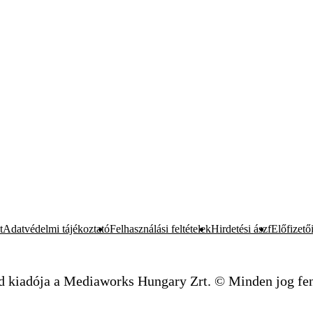
t
Adatvédelmi tájékoztató
Felhasználási feltételek
Hirdetési ászf
Előfizetői
d kiadója a Mediaworks Hungary Zrt. © Minden jog fen