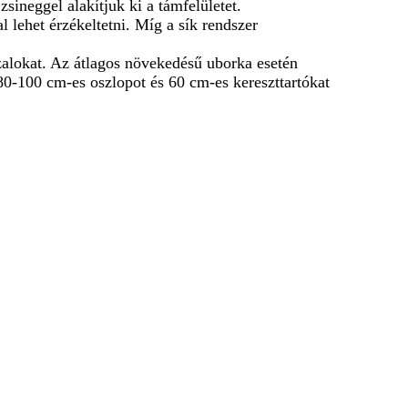
sineggel alakítjuk ki a támfelületet.
 lehet érzékeltetni. Míg a sík rendszer
uzalokat. Az átlagos növekedésű uborka esetén
0-100 cm-es oszlopot és 60 cm-es kereszttartókat