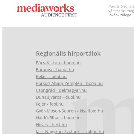
Portfóliónk min
változatos megj
jövőnk záloga.
Regionális hírportálok
Bács-Kiskun - baon.hu
Baranya - bama.hu
Békés - beol.hu
Borsod-Abaúj-Zemplén - boon.hu
Csongrád - delmagyar.hu
Dunaújváros - duol.hu
Fejér - feol.hu
Győr-Moson-Sopron - kisalfold.hu
Hajdú-Bihar - haon.hu
Heves - heol.hu
Jász-Nagykun-Szolnok - szoljon.hu