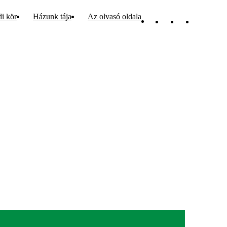
di kör
Házunk tája
Az olvasó oldala