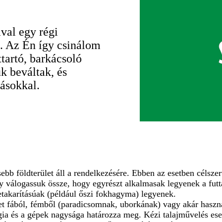
val egy régi
. Az Én így csinálom
tartó, barkácsoló
k beváltak, és
ásokkal.
ebb földterület áll a rendelkezésére. Ebben az esetben célsze
 válogassuk össze, hogy egyrészt alkalmasak legyenek a futt
etakarításúak (például őszi fokhagyma) legyenek.
t fából, fémből (paradicsomnak, uborkának) vagy akár használ
gia és a gépek nagysága határozza meg. Kézi talajművelés ese