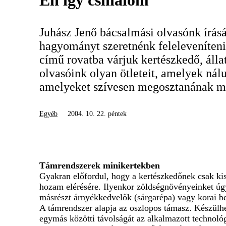
Én így csinálom
Juhász Jenő bácsalmási olvasónk írásá
hagyományt szeretnénk feleleveníteni
című rovatba várjuk kertészkedő, állat
olvasóink olyan ötleteit, amelyek nálu
amelyeket szívesen megosztanának m
Egyéb
2004. 10. 22. péntek
Támrendszerek minikertekben
Gyakran előfordul, hogy a kertészkedőnek csak kis
hozam elérésére. Ilyenkor zöldségnövényeinket úgy
másrészt árnyékkedvelők (sárgarépa) vagy korai b
A támrendszer alapja az oszlopos támasz. Készülhe
egymás közötti távolságát az alkalmazott technoló