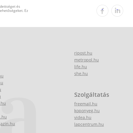
edettséget és
 lehetőségeket. Ez
ripost.hu
metropol.hu
life.hu
she.hu
hu
hu
u
Szolgáltatás
u
.hu
freemail.hu
koponyeg.hu
z.hu
videa.hu
gazin.hu
lapcentrum.hu