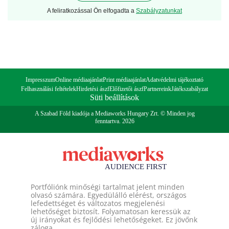
A feliratkozással Ön elfogadta a
Szabályzatunkat
Impresszum
Online médiaajánlat
Print médiaajánlat
Adatvédelmi tájékoztató
Felhasználási feltételek
Hirdetési ászf
Előfizetői ászf
Partnereink
Játékszabályzat
Süti beállítások
A Szabad Föld kiadója a Mediaworks Hungary Zrt. © Minden jog
fenntartva. 2026
Portfóliónk minőségi tartalmat jelent minden
olvasó számára. Egyedülálló elérést, országos
lefedettséget és változatos megjelenési
lehetőséget biztosít. Folyamatosan keressük az
új irányokat és fejlődési lehetőségeket. Ez jövőnk
záloga.