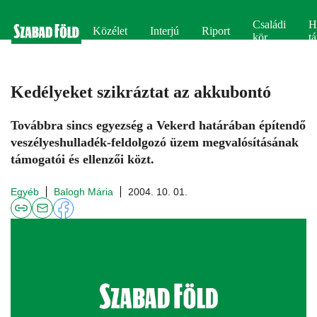
Családi
H
Közélet
Interjú
Riport
kör
tá
Kedélyeket szikráztat az akkubontó
Továbbra sincs egyezség a Vekerd határában építendő
veszélyeshulladék-feldolgozó üzem megvalósításának
támogatói és ellenzői közt.
Egyéb
Balogh Mária
2004. 10. 01.