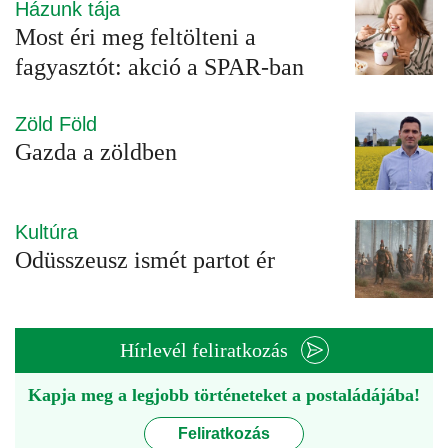
Házunk tája
Most éri meg feltölteni a
fagyasztót: akció a SPAR-ban
Zöld Föld
Gazda a zöldben
Kultúra
Odüsszeusz ismét partot ér
Hírlevél feliratkozás
Kapja meg a legjobb történeteket a postaládájába!
Feliratkozás