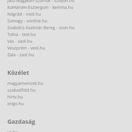
Jász-Nagykun-Szolnok - szoljon.hu
Komárom-Esztergom - kemma.hu
Nógrád - nool.hu
Somogy - sonline.hu
Szabolcs-Szatmár-Bereg - szon.hu
Tolna - teol.hu
Vas - vaol.hu
Veszprém - veol.hu
Zala - zaol.hu
Közélet
magyarnemzet.hu
szabadfold.hu
hirtv.hu
origo.hu
Gazdaság