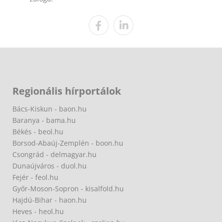
Regionális hírportálok
Bács-Kiskun - baon.hu
Baranya - bama.hu
Békés - beol.hu
Borsod-Abaúj-Zemplén - boon.hu
Csongrád - delmagyar.hu
Dunaújváros - duol.hu
Fejér - feol.hu
Győr-Moson-Sopron - kisalfold.hu
Hajdú-Bihar - haon.hu
Heves - heol.hu