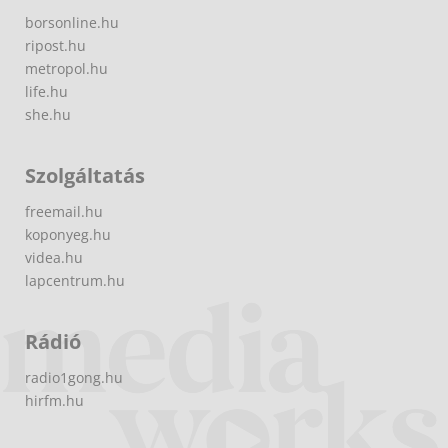
borsonline.hu
ripost.hu
metropol.hu
life.hu
she.hu
Szolgáltatás
freemail.hu
koponyeg.hu
videa.hu
lapcentrum.hu
Rádió
radio1gong.hu
hirfm.hu