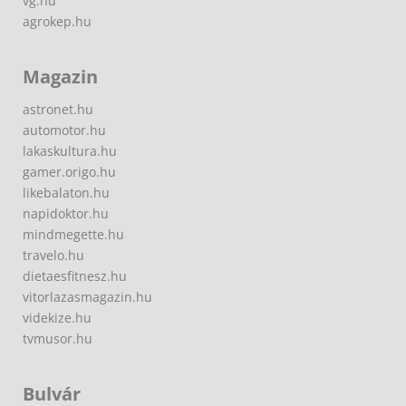
vg.hu
agrokep.hu
Magazin
astronet.hu
automotor.hu
lakaskultura.hu
gamer.origo.hu
likebalaton.hu
napidoktor.hu
mindmegette.hu
travelo.hu
dietaesfitnesz.hu
vitorlazasmagazin.hu
videkize.hu
tvmusor.hu
Bulvár