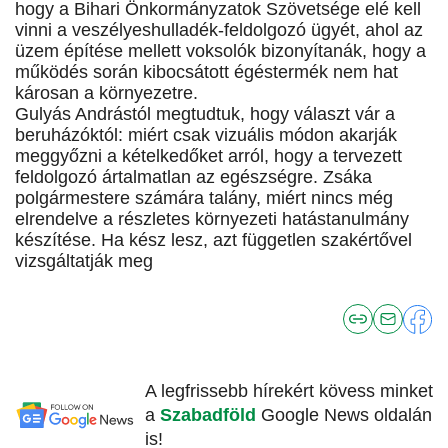
hogy a Bihari Önkormányzatok Szövetsége elé kell
vinni a veszélyeshulladék-feldolgozó ügyét, ahol az
üzem építése mellett voksolók bizonyítanák, hogy a
működés során kibocsátott égéstermék nem hat
károsan a környezetre.
Gulyás Andrástól megtudtuk, hogy választ vár a
beruházóktól: miért csak vizuális módon akarják
meggyőzni a kételkedőket arról, hogy a tervezett
feldolgozó ártalmatlan az egészségre. Zsáka
polgármestere számára talány, miért nincs még
elrendelve a részletes környezeti hatástanulmány
készítése. Ha kész lesz, azt független szakértővel
vizsgáltatják meg
A legfrissebb hírekért kövess minket
a
Szabadföld
Google News oldalán
is!