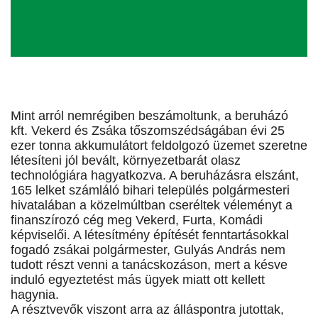
Mint arról nemrégiben beszámoltunk, a beruházó
kft. Vekerd és Zsáka tőszomszédságában évi 25
ezer tonna akkumulátort feldolgozó üzemet szeretne
létesíteni jól bevált, környezetbarát olasz
technológiára hagyatkozva. A beruházásra elszánt,
165 lelket számláló bihari település polgármesteri
hivatalában a közelmúltban cseréltek véleményt a
finanszírozó cég meg Vekerd, Furta, Komádi
képviselői. A létesítmény építését fenntartásokkal
fogadó zsákai polgármester, Gulyás András nem
tudott részt venni a tanácskozáson, mert a késve
induló egyeztetést más ügyek miatt ott kellett
hagynia.
A résztvevők viszont arra az álláspontra jutottak,