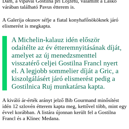
Dam, a vipavai Gostilna pri Lojzetu, valamint a Lasko
várában található Pavus étterem is.
A Galerija okusov séfje a fiatal konyhafőnököknek járó
elismerést is megkapta.
A Michelin-kalauz idén először
odaítélte az év étteremnyitásának díját,
amelyet az új menedzsmenttel
visszatérő celjei Gostilna Francl nyert
el. A legjobb sommelier díját a Gric, a
kiszolgálásért járó elismerést pedig a
Gostilnica Ruj munkatársa kapta.
A kiváló ár-érték arányt jelző Bib Gourmand minősítést
idén 12 szlovén étterem kapta meg, kettővel több, mint egy
évvel korábban. A listára újonnan került fel a Gostilna
Francl és a Klinec Medana.