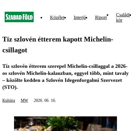
Családi
Közélet
Interjú
Riport
kör
Tíz szlovén étterem kapott Michelin-
csillagot
Tíz szlovén étterem szerepel Michelin-csillaggal a 2026-
os szlovén Michelin-kalauzban, eggyel több, mint tavaly
– közölte kedden a Szlovén Idegenforgalmi Szervezet
(STO).
Kultúra
MW
2026. 06. 16.