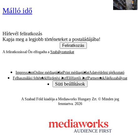
Málló idő
Hírlevél feliratkozás
Kapja meg a legjobb történeteket a postaládájába!
Feliratkozás
A feliratkozással Ön elfogadta a
Szabályzatunkat
Impresszum
Online médiaajánlat
Print médiaajánlat
Adatvédelmi tájékoztató
Felhasználási feltételek
Hirdetési ászf
Előfizetői ászf
Partnereink
Játékszabályzat
Süti beállítások
A Szabad Föld kiadója a Mediaworks Hungary Zrt. © Minden jog
fenntartva. 2026