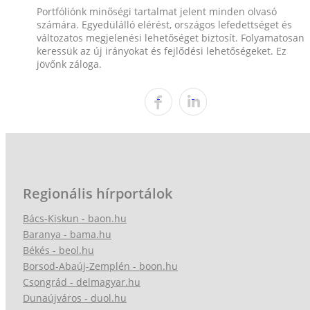
Portfóliónk minőségi tartalmat jelent minden olvasó
számára. Egyedülálló elérést, országos lefedettséget és
változatos megjelenési lehetőséget biztosít. Folyamatosan
keressük az új irányokat és fejlődési lehetőségeket. Ez
jövőnk záloga.
Regionális hírportálok
Bács-Kiskun - baon.hu
Baranya - bama.hu
Békés - beol.hu
Borsod-Abaúj-Zemplén - boon.hu
Csongrád - delmagyar.hu
Dunaújváros - duol.hu