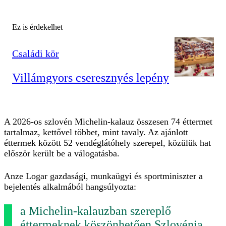
Ez is érdekelhet
Családi kör
Villámgyors cseresznyés lepény
A 2026-os szlovén Michelin-kalauz összesen 74 éttermet
tartalmaz, kettővel többet, mint tavaly. Az ajánlott
éttermek között 52 vendéglátóhely szerepel, közülük hat
először került be a válogatásba.
Anze Logar gazdasági, munkaügyi és sportminiszter a
bejelentés alkalmából hangsúlyozta:
a Michelin-kalauzban szereplő
éttermeknek köszönhetően Szlovénia