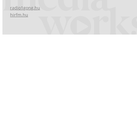
radio1gong.hu
hirfm.hu