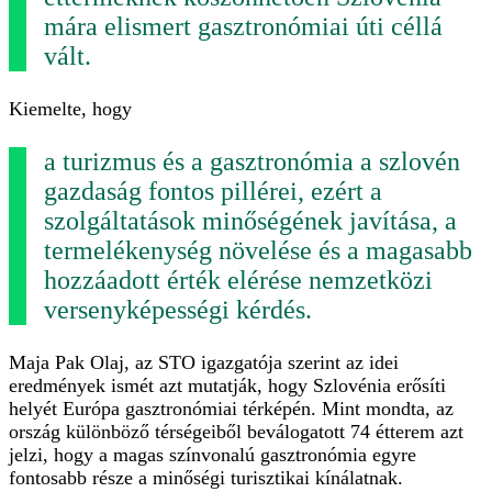
mára elismert gasztronómiai úti céllá
vált.
Kiemelte, hogy
a turizmus és a gasztronómia a szlovén
gazdaság fontos pillérei, ezért a
szolgáltatások minőségének javítása, a
termelékenység növelése és a magasabb
hozzáadott érték elérése nemzetközi
versenyképességi kérdés.
Maja Pak Olaj, az STO igazgatója szerint az idei
eredmények ismét azt mutatják, hogy Szlovénia erősíti
helyét Európa gasztronómiai térképén. Mint mondta, az
ország különböző térségeiből beválogatott 74 étterem azt
jelzi, hogy a magas színvonalú gasztronómia egyre
fontosabb része a minőségi turisztikai kínálatnak.