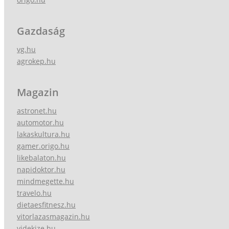
Gazdaság
vg.hu
agrokep.hu
Magazin
astronet.hu
automotor.hu
lakaskultura.hu
gamer.origo.hu
likebalaton.hu
napidoktor.hu
mindmegette.hu
travelo.hu
dietaesfitnesz.hu
vitorlazasmagazin.hu
videkize.hu