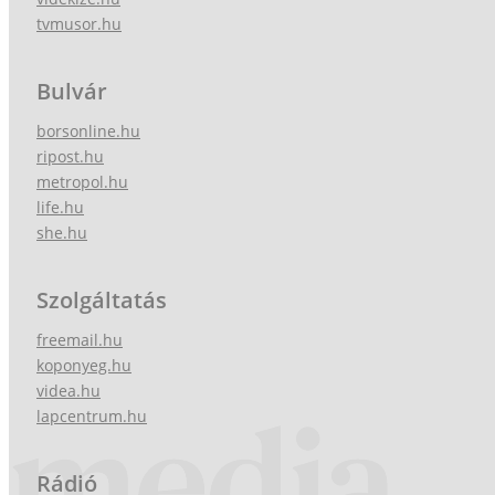
tvmusor.hu
Bulvár
borsonline.hu
ripost.hu
metropol.hu
life.hu
she.hu
Szolgáltatás
freemail.hu
koponyeg.hu
videa.hu
lapcentrum.hu
Rádió