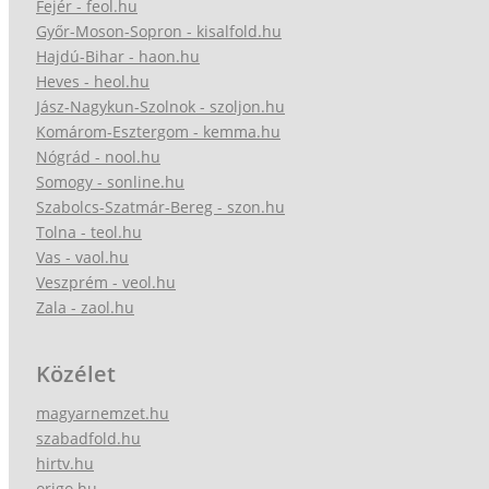
Fejér - feol.hu
Győr-Moson-Sopron - kisalfold.hu
Hajdú-Bihar - haon.hu
Heves - heol.hu
Jász-Nagykun-Szolnok - szoljon.hu
Komárom-Esztergom - kemma.hu
Nógrád - nool.hu
Somogy - sonline.hu
Szabolcs-Szatmár-Bereg - szon.hu
Tolna - teol.hu
Vas - vaol.hu
Veszprém - veol.hu
Zala - zaol.hu
Közélet
magyarnemzet.hu
szabadfold.hu
hirtv.hu
origo.hu