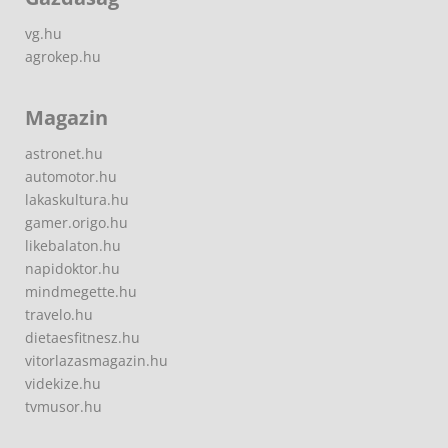
vg.hu
agrokep.hu
Magazin
astronet.hu
automotor.hu
lakaskultura.hu
gamer.origo.hu
likebalaton.hu
napidoktor.hu
mindmegette.hu
travelo.hu
dietaesfitnesz.hu
vitorlazasmagazin.hu
videkize.hu
tvmusor.hu