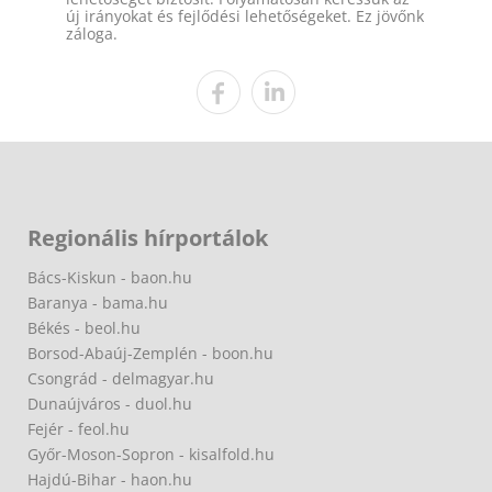
új irányokat és fejlődési lehetőségeket. Ez jövőnk
záloga.
Regionális hírportálok
Bács-Kiskun - baon.hu
Baranya - bama.hu
Békés - beol.hu
Borsod-Abaúj-Zemplén - boon.hu
Csongrád - delmagyar.hu
Dunaújváros - duol.hu
Fejér - feol.hu
Győr-Moson-Sopron - kisalfold.hu
Hajdú-Bihar - haon.hu