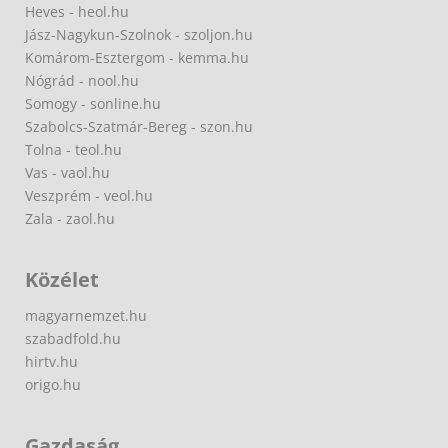
Heves - heol.hu
Jász-Nagykun-Szolnok - szoljon.hu
Komárom-Esztergom - kemma.hu
Nógrád - nool.hu
Somogy - sonline.hu
Szabolcs-Szatmár-Bereg - szon.hu
Tolna - teol.hu
Vas - vaol.hu
Veszprém - veol.hu
Zala - zaol.hu
Közélet
magyarnemzet.hu
szabadfold.hu
hirtv.hu
origo.hu
Gazdaság