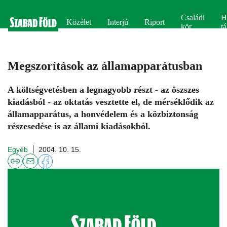
Családi
H
Közélet
Interjú
Riport
kör
tá
Megszorítások az államapparátusban
A költségvetésben a legnagyobb részt - az öszszes
kiadásból - az oktatás vesztette el, de mérséklődik az
államapparátus, a honvédelem és a közbiztonság
részesedése is az állami kiadásokból.
Egyéb
2004. 10. 15.