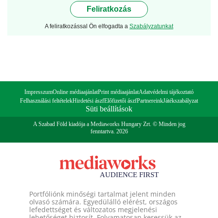
Feliratkozás
A feliratkozással Ön elfogadta a
Szabályzatunkat
Impresszum
Online médiaajánlat
Print médiaajánlat
Adatvédelmi tájékoztató
Felhasználási feltételek
Hirdetési ászf
Előfizetői ászf
Partnereink
Játékszabályzat
Süti beállítások
A Szabad Föld kiadója a Mediaworks Hungary Zrt. © Minden jog
fenntartva. 2026
Portfóliónk minőségi tartalmat jelent minden
olvasó számára. Egyedülálló elérést, országos
lefedettséget és változatos megjelenési
lehetőséget biztosít. Folyamatosan keressük az