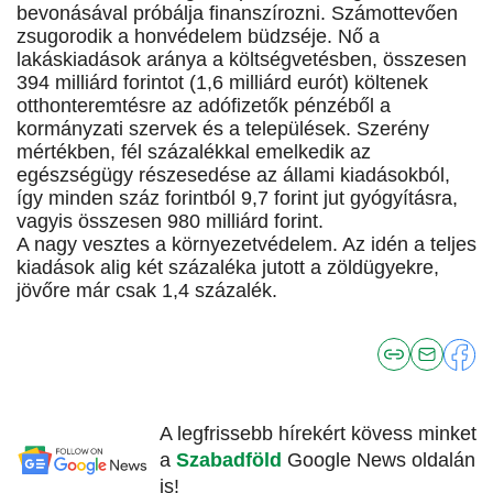
bevonásával próbálja finanszírozni. Számottevően
zsugorodik a honvédelem büdzséje. Nő a
lakáskiadások aránya a költségvetésben, összesen
394 milliárd forintot (1,6 milliárd eurót) költenek
otthonteremtésre az adófizetők pénzéből a
kormányzati szervek és a települések. Szerény
mértékben, fél százalékkal emelkedik az
egészségügy részesedése az állami kiadásokból,
így minden száz forintból 9,7 forint jut gyógyításra,
vagyis összesen 980 milliárd forint.
A nagy vesztes a környezetvédelem. Az idén a teljes
kiadások alig két százaléka jutott a zöldügyekre,
jövőre már csak 1,4 százalék.
A legfrissebb hírekért kövess minket
a
Szabadföld
Google News oldalán
is!