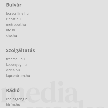
Bulvár
borsonline.hu
ripost.hu
metropol.hu
life.hu
she.hu
Szolgáltatás
freemail.hu
koponyeg.hu
videa.hu
lapcentrum.hu
Rádió
radio1gong.hu
hirfm.hu