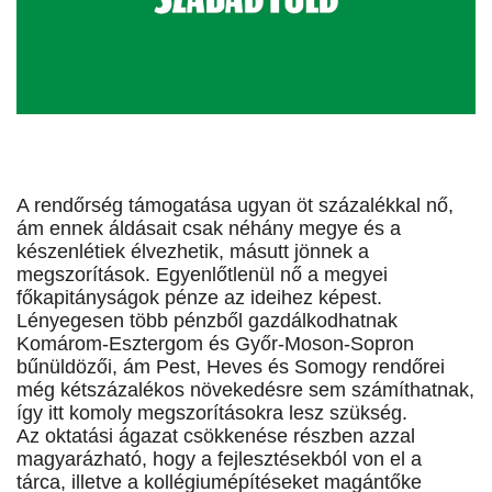
A rendőrség támogatása ugyan öt százalékkal nő,
ám ennek áldásait csak néhány megye és a
készenlétiek élvezhetik, másutt jönnek a
megszorítások. Egyenlőtlenül nő a megyei
főkapitányságok pénze az ideihez képest.
Lényegesen több pénzből gazdálkodhatnak
Komárom-Esztergom és Győr-Moson-Sopron
bűnüldözői, ám Pest, Heves és Somogy rendőrei
még kétszázalékos növekedésre sem számíthatnak,
így itt komoly megszorításokra lesz szükség.
Az oktatási ágazat csökkenése részben azzal
magyarázható, hogy a fejlesztésekból von el a
tárca, illetve a kollégiumépítéseket magántőke