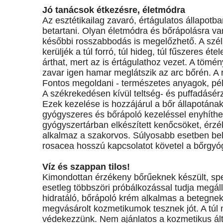
Jó tanácsok étkezésre, életmódra
Az esztétikailag zavaró, értágulatos állapot
betartani. Olyan életmódra és bőrápolásra van
későbbi rosszabbodás is megelőzhető. A szé
kerüljék a túl forró, túl hideg, túl fűszeres éte
árthat, mert az is értágulathoz vezet. A tömén
zavar igen hamar meglátszik az arc bőrén. A
Fontos megoldani - természetes anyagok, pél
A székrekedésen kívül teltség- és puffadásér
Ezek kezelése is hozzájárul a bőr állapotának 
gyógyszeres és bőrápoló kezeléssel enyhíthet
gyógyszertárban elkészített kenőcsöket, érzé
alkalmaz a szakorvos. Súlyosabb esetben bel
rosacea hosszú kapcsolatot követel a bőrgyó
Víz és szappan tilos!
Kimondottan érzékeny bőrűeknek készült, spec
esetleg többszöri próbálkozással tudja megáll
hidratáló, bőrápoló krém alkalmas a betegnek
megvásárolt kozmetikumok tesznek jót. A túl 
védekezzünk. Nem ajánlatos a kozmetikus ál