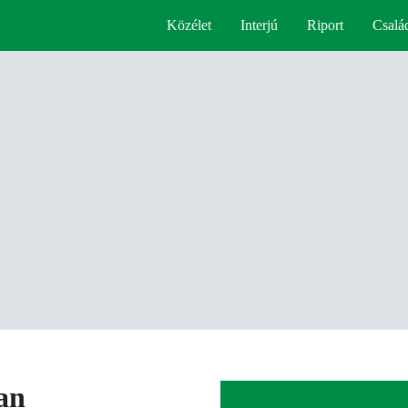
Közélet
Interjú
Riport
Csalá
an