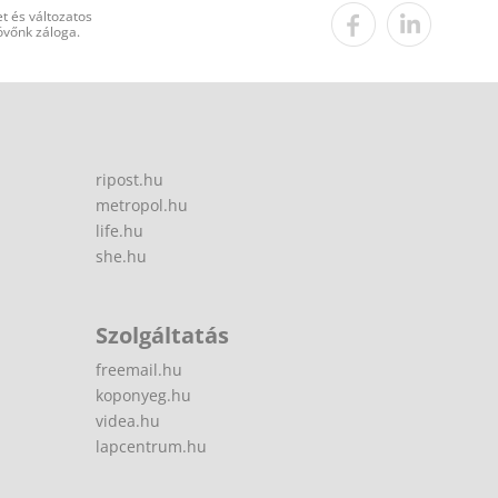
t és változatos
övőnk záloga.
ripost.hu
metropol.hu
life.hu
she.hu
Szolgáltatás
freemail.hu
koponyeg.hu
videa.hu
lapcentrum.hu