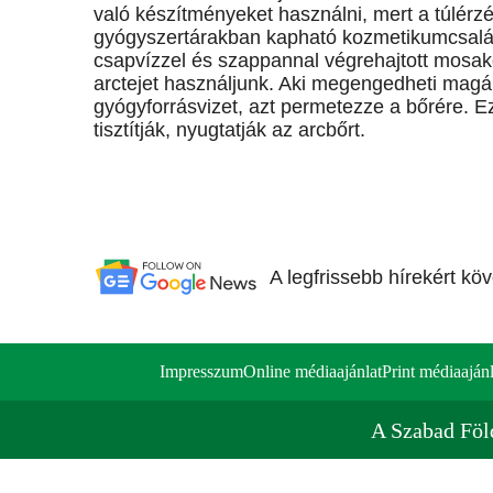
való készítményeket használni, mert a túlérzé
gyógyszertárakban kapható kozmetikumcsalád t
csapvízzel és szappannal végrehajtott mosako
arctejet használjunk. Aki megengedheti magá
gyógyforrásvizet, azt permetezze a bőrére. Ez
tisztítják, nyugtatják az arcbőrt.
A legfrissebb hírekért kö
Impresszum
Online médiaajánlat
Print médiaajánl
A Szabad Föl