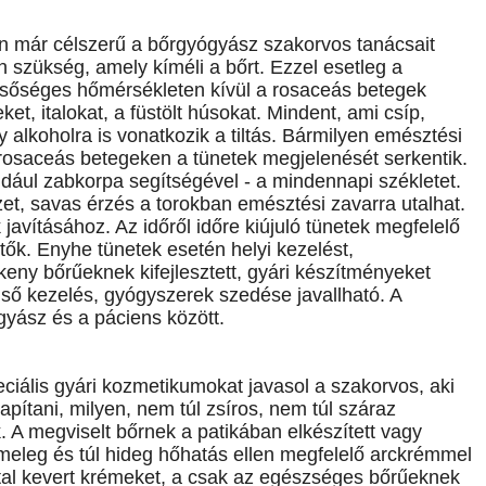
ban már célszerű a bőrgyógyász szakorvos tanácsait
 szükség, amely kíméli a bőrt. Ezzel esetleg a
lsőséges hőmérsékleten kívül a rosaceás betegek
leket, italokat, a füstölt húsokat. Mindent, ami csíp,
y alkoholra is vonatkozik a tiltás. Bármilyen emésztési
 rosaceás betegeken a tünetek megjelenését serkentik.
dául zabkorpa segítségével - a mindennapi székletet.
zet, savas érzés a torokban emésztési zavarra utalhat.
javításához. Az időről időre kiújuló tünetek megfelelő
ők. Enyhe tünetek esetén helyi kezelést,
keny bőrűeknek kifejlesztett, gyári készítményeket
ső kezelés, gyógyszerek szedése javallható. A
gyász és a páciens között.
iális gyári kozmetikumokat javasol a szakorvos, aki
apítani, milyen, nem túl zsíros, nem túl száraz
. A megviselt bőrnek a patikában elkészített vagy
meleg és túl hideg hőhatás ellen megfelelő arckrémmel
tal kevert krémeket, a csak az egészséges bőrűeknek