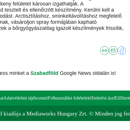
keny felületet károsan izgathatják. A
esztelt és ellenőrzött készítmény. Kerülni kell a
dást. Arctisztításhoz, sminkeltávolításhoz megfelelő
nak, vásároljon spray formájában kapható
ek a bőrgyógyászatilag igazolt készítmények frissítik,
vess minket a
Szabadföld
Google News oldalán is!
at
Adatvédelmi tájékoztató
Felhasználási feltételek
Hirdetési ászf
Előfizet
d kiadója a Mediaworks Hungary Zrt. © Minden jog fen