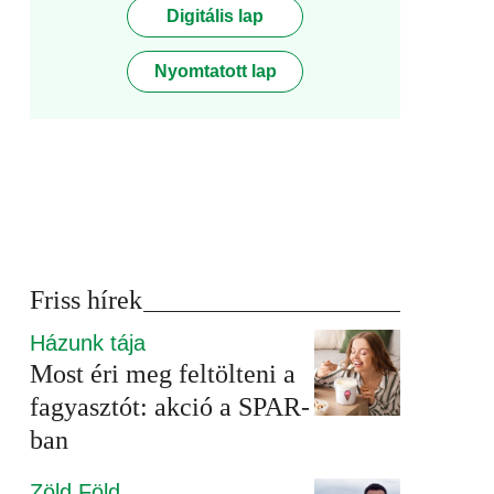
Digitális lap
Nyomtatott lap
Friss hírek
Házunk tája
Most éri meg feltölteni a
fagyasztót: akció a SPAR-
ban
Zöld Föld