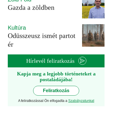
Gazda a zöldben
Kultúra
Odüsszeusz ismét partot
ér
Hírlevél feliratkozás
Kapja meg a legjobb történeteket a
postaládájába!
Feliratkozás
A feliratkozással Ön elfogadta a
Szabályzatunkat