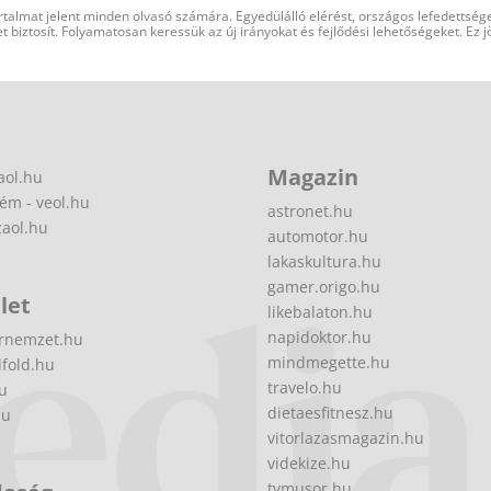
rtalmat jelent minden olvasó számára. Egyedülálló elérést, országos lefedettsége
 biztosít. Folyamatosan keressük az új irányokat és fejlődési lehetőségeket. Ez j
Magazin
aol.hu
ém - veol.hu
astronet.hu
zaol.hu
automotor.hu
lakaskultura.hu
gamer.origo.hu
let
likebalaton.hu
napidoktor.hu
rnemzet.hu
mindmegette.hu
fold.hu
travelo.hu
hu
dietaesfitnesz.hu
hu
vitorlazasmagazin.hu
videkize.hu
tvmusor.hu