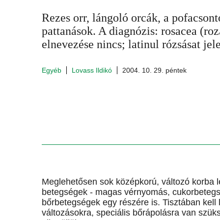
Rezes orr, lángoló orcák, a pofacsont
pattanások. A diagnózis: rosacea (ro
elnevezése nincs; latinul rózsásat jele
Egyéb
Lovass Ildikó
2004. 10. 29. péntek
Meglehetősen sok középkorú, változó korba lé
betegségek - magas vérnyomás, cukorbetegség 
bőrbetegségek egy részére is. Tisztában kell 
változásokra, speciális bőrápolásra van szük