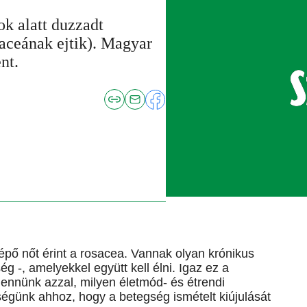
ok alatt duzzadt
zaceának ejtik). Magyar
nt.
pő nőt érint a rosacea. Vannak olyan krónikus
-, amelyekkel együtt kell élni. Igaz ez a
lennünk azzal, milyen életmód- és étrendi
ségünk ahhoz, hogy a betegség ismételt kiújulását