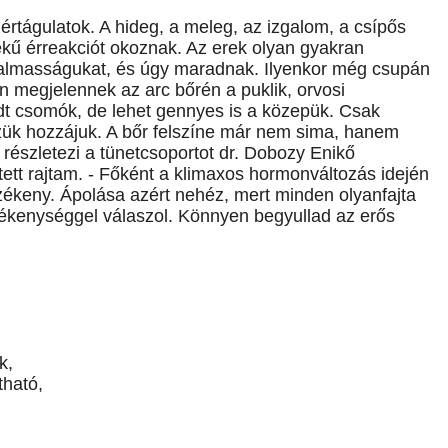
értágulatok. A hideg, a meleg, az izgalom, a csípős
ékű érreakciót okoznak. Az erek olyan gyakran
rugalmasságukat, és úgy maradnak. Ilyenkor még csupán
n megjelennek az arc bőrén a puklik, orvosi
dt csomók, de lehet gennyes is a közepük. Csak
ük hozzájuk. A bőr felszíne már nem sima, hanem
 - részletezi a tünetcsoportot dr. Dobozy Enikő
tett rajtam. - Főként a klimaxos hormonváltozás idején
rzékeny. Ápolása azért nehéz, mert minden olyanfajta
rlékenységgel válaszol. Könnyen begyullad az erős
k,
tható,