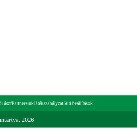
ői ászf
Partnereink
Játékszabályzat
Süti beállítások
ntartva. 2026