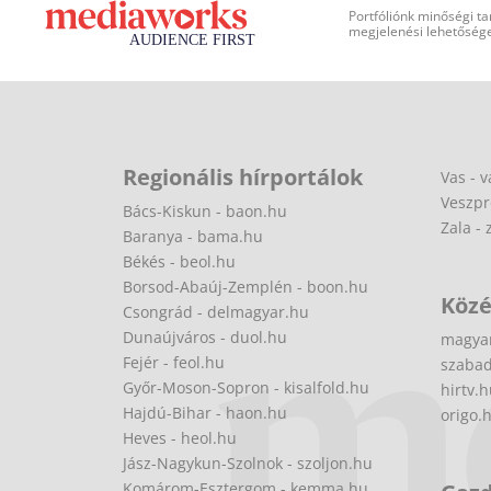
Portfóliónk minőségi ta
megjelenési lehetőséget
Regionális hírportálok
Vas - v
Veszpr
Bács-Kiskun - baon.hu
Zala - 
Baranya - bama.hu
Békés - beol.hu
Borsod-Abaúj-Zemplén - boon.hu
Közé
Csongrád - delmagyar.hu
Dunaújváros - duol.hu
magya
Fejér - feol.hu
szabad
Győr-Moson-Sopron - kisalfold.hu
hirtv.
Hajdú-Bihar - haon.hu
origo.
Heves - heol.hu
Jász-Nagykun-Szolnok - szoljon.hu
Komárom-Esztergom - kemma.hu