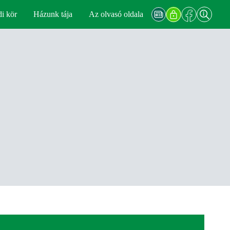
di kör
Házunk tája
Az olvasó oldala