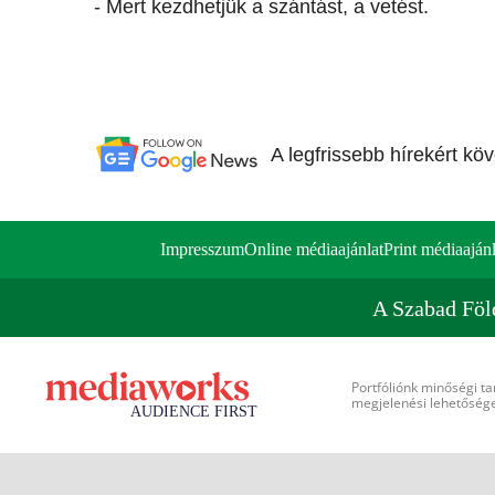
- Mert kezdhetjük a szántást, a vetést.
A legfrissebb hírekért kö
Impresszum
Online médiaajánlat
Print médiaajánl
A Szabad Föl
Portfóliónk minőségi ta
megjelenési lehetőséget