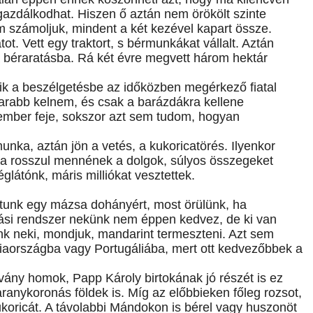
 gazdálkodhat. Hiszen ő aztán nem örökölt szinte
m számoljuk, mindent a két kezével kapart össze.
. Vett egy traktort, s bérmunkákat vállalt. Aztán
a béraratásba. Rá két évre megvett három hektár
ódik a beszélgetésbe az időközben megérkező fiatal
marabb kelnem, és csak a barázdákra kellene
mber feje, sokszor azt sem tudom, hogyan
nka, aztán jön a vetés, a kukoricatörés. Ilyenkor
ha rosszul mennének a dolgok, súlyos összegeket
látónk, máris milliókat vesztettek.
ptunk egy mázsa dohányért, most örülünk, ha
ási rendszer nekünk nem éppen kedvez, de ki van
nk neki, mondjuk, mandarint termeszteni. Azt sem
ciaországba vagy Portugáliába, mert ott kedvezőbbek a
ovány homok, Papp Károly birtokának jó részét is ez
aranykoronás földek is. Míg az előbbieken főleg rozsot,
kukoricát. A távolabbi Mándokon is bérel vagy huszonöt