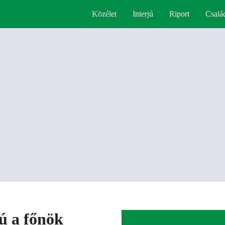
Közélet
Interjú
Riport
Csalá
iú a főnök