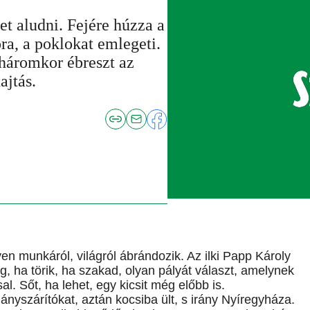
t aludni. Fejére húzza a
óra, a poklokat emlegeti.
 háromkor ébreszt az
ajtás.
en munkáról, világról ábrándozik. Az ilki Papp Károly
g, ha törik, ha szakad, olyan pályát választ, amelynek
l. Sőt, ha lehet, egy kicsit még előbb is.
ányszárítókat, aztán kocsiba ült, s irány Nyíregyháza.