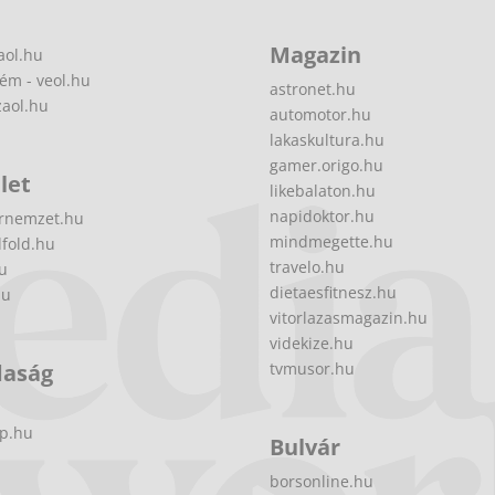
Magazin
aol.hu
ém - veol.hu
astronet.hu
zaol.hu
automotor.hu
lakaskultura.hu
gamer.origo.hu
let
likebalaton.hu
napidoktor.hu
rnemzet.hu
mindmegette.hu
fold.hu
travelo.hu
hu
dietaesfitnesz.hu
hu
vitorlazasmagazin.hu
videkize.hu
daság
tvmusor.hu
p.hu
Bulvár
borsonline.hu