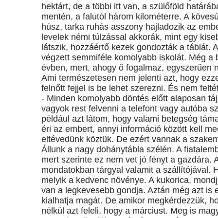
hektárt, de a többi itt van, a szülőföld határ
mentén, a falutól három kilométerre. A kövesútr
húsz, tarka ruhás asszony hajladozik az em
levelek némi túlzással akkorák, mint egy kis
látszik, hozzáértő kezek gondozták a táblát.
végzett semmiféle komolyabb iskolát. Még a 
évben, mert, ahogy ő fogalmaz, egyszerűen n
Ami természetesen nem jelenti azt, hogy ezzel
felnőtt fejjel is be lehet szerezni. És nem fe
- Minden komolyabb döntés előtt alaposan tá
vagyok rest felvenni a telefont vagy autóba 
például azt látom, hogy valami betegség táma
éri az embert, annyi információ között kell m
eltévedünk köztük. De ezért vannak a szakemb
Állunk a nagy dohánytábla szélén. A fiatalem
mert szerinte ez nem vet jó fényt a gazdára. 
mondatokban tárgyal valamit a szállítójával. 
melyik a kedvenc növénye. A kukorica, mondja,
van a legkevesebb gondja. Aztán még azt is el
kialhatja magát. De amikor megkérdezzük, ho
nélkül azt feleli, hogy a márciust. Meg is mag