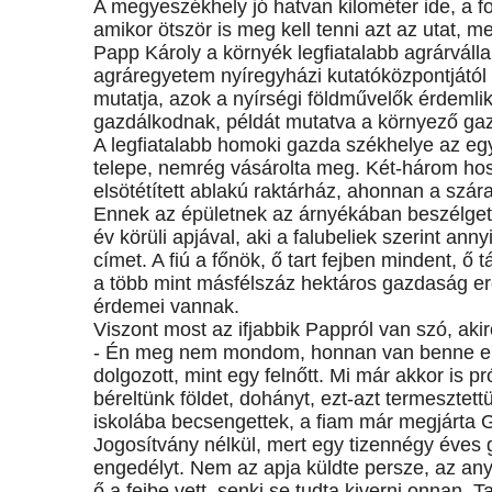
A megyeszékhely jó hatvan kilométer ide, a f
amikor ötször is meg kell tenni azt az utat, m
Papp Károly a környék legfiatalabb agrárváll
agráregyetem nyíregyházi kutatóközpontjától
mutatja, azok a nyírségi földművelők érdemli
gazdálkodnak, példát mutatva a környező ga
A legfiatalabb homoki gazda székhelye az eg
telepe, nemrég vásárolta meg. Két-három ho
elsötétített ablakú raktárház, ahonnan a szár
Ennek az épületnek az árnyékában beszélgetü
év körüli apjával, aki a falubeliek szerint an
címet. A fiú a főnök, ő tart fejben mindent, ő
a több mint másfélszáz hektáros gazdaság 
érdemei vannak.
Viszont most az ifjabbik Pappról van szó, akir
- Én meg nem mondom, honnan van benne enn
dolgozott, mint egy felnőtt. Mi már akkor is pr
béreltünk földet, dohányt, ezt-azt termesztett
iskolába becsengettek, a fiam már megjárta Ge
Jogosítvány nélkül, mert egy tizennégy éves
engedélyt. Nem az apja küldte persze, az anyj
ő a fejbe vett, senki se tudta kiverni onnan.