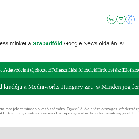
vess minket a
Szabadföld
Google News oldalán is!
at
Adatvédelmi tájékoztató
Felhasználási feltételek
Hirdetési ászf
Előfizet
d kiadója a Mediaworks Hungary Zrt. © Minden jog fen
rtalmat jelent minden olvasó számára. Egyedülálló elérést, országos lefedettsége
 biztosít. Folyamatosan keressük az új irányokat és fejlődési lehetőségeket. Ez j