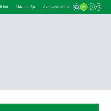
di kör
Házunk tája
Az olvasó oldala