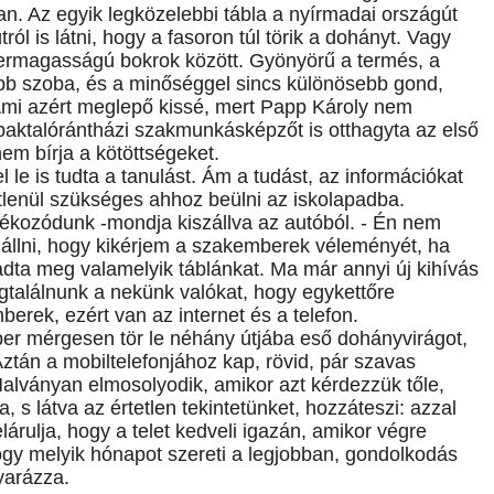
ában. Az egyik legközelebbi tábla a nyírmadai országút
ól is látni, hogy a fasoron túl törik a dohányt. Vagy
bermagasságú bokrok között. Gyönyörű a termés, a
ebb szoba, és a minőséggel sincs különösebb gond,
 Ami azért meglepő kissé, mert Papp Károly nem
baktalórántházi szakmunkásképzőt is otthagyta az első
em bírja a kötöttségeket.
 le is tudta a tanulást. Ám a tudást, az információkat
ltétlenül szükséges ahhoz beülni az iskolapadba.
jékozódunk -mondja kiszállva az autóból. - Én nem
szállni, hogy kikérjem a szakemberek véleményét, ha
dta meg valamelyik táblánkat. Ma már annyi új kihívás
egtalálnunk a nekünk valókat, hogy egykettőre
erek, ezért van az internet és a telefon.
ber mérgesen tör le néhány útjába eső dohányvirágot,
Aztán a mobiltelefonjához kap, rövid, pár szavas
Halványan elmosolyodik, amikor azt kérdezzük tőle,
 s látva az értetlen tekintetünket, hozzáteszi: azzal
árulja, hogy a telet kedveli igazán, amikor végre
gy melyik hónapot szereti a legjobban, gondolkodás
yarázza.