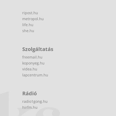
ripost.hu
metropol.hu
life.hu
she.hu
Szolgáltatás
freemail.hu
koponyeg.hu
videa.hu
lapcentrum.hu
Rádió
radio1gong.hu
hirfm.hu