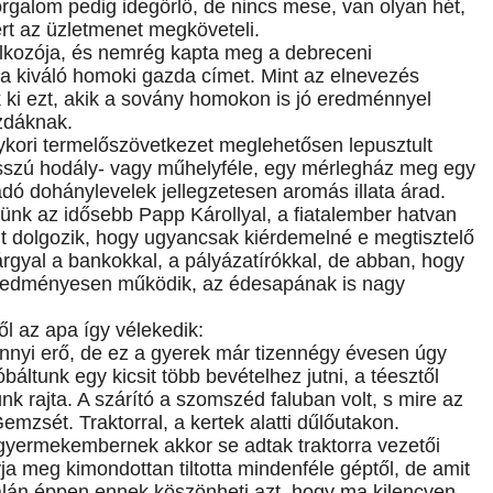
orgalom pedig idegőrlő, de nincs mese, van olyan hét,
ert az üzletmenet megköveteli.
alkozója, és nemrég kapta meg a debreceni
 a kiváló homoki gazda címet. Mint az elnevezés
k ki ezt, akik a sovány homokon is jó eredménnyel
zdáknak.
ykori termelőszövetkezet meglehetősen lepusztult
sszú hodály- vagy műhelyféle, egy mérlegház meg egy
adó dohánylevelek jellegzetesen aromás illata árad.
nk az idősebb Papp Károllyal, a fiatalember hatvan
nyit dolgozik, hogy ugyancsak kiérdemelné e megtisztelő
 tárgyal a bankokkal, a pályázatírókkal, de abban, hogy
eredményesen működik, az édesapának is nagy
ől az apa így vélekedik:
yi erő, de ez a gyerek már tizennégy évesen úgy
óbáltunk egy kicsit több bevételhez jutni, a téesztől
ünk rajta. A szárító a szomszéd faluban volt, s mire az
mzsét. Traktorral, a kertek alatti dűlőutakon.
 gyermekembernek akkor se adtak traktorra vezetői
a meg kimondottan tiltotta mindenféle géptől, de amit
 Talán éppen ennek köszönheti azt, hogy ma kilencven