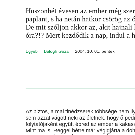
Huszonhét évesen az ember még szere
paplant, s ha netán hatkor csörög az 
De mit szóljon akkor az, akit hajnali
óra?!? Mert kezdődik a nap, indul a h
Egyéb
Balogh Géza
2004. 10. 01. péntek
Az biztos, a mai tinédzserek többsége nem ily
sem azzal vágott neki az életnek, hogy ő pedi
folytatójaként együtt ébred az ember a kakassa
Mint ma is. Reggel hétre már végigjárta a doh