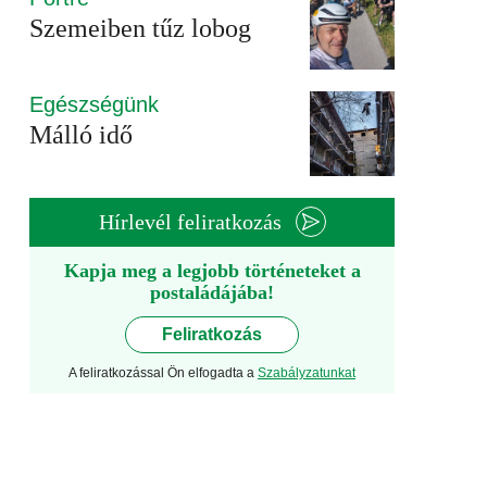
Szemeiben tűz lobog
Egészségünk
Málló idő
Hírlevél feliratkozás
Kapja meg a legjobb történeteket a
postaládájába!
Feliratkozás
A feliratkozással Ön elfogadta a
Szabályzatunkat