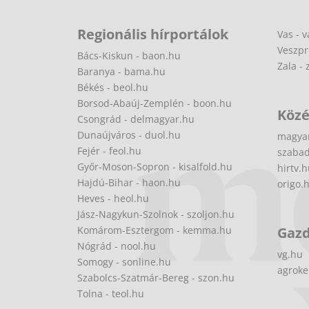
Regionális hírportálok
Vas - v
Veszpr
Bács-Kiskun - baon.hu
Zala - 
Baranya - bama.hu
Békés - beol.hu
Borsod-Abaúj-Zemplén - boon.hu
Közé
Csongrád - delmagyar.hu
Dunaújváros - duol.hu
magya
Fejér - feol.hu
szabad
Győr-Moson-Sopron - kisalfold.hu
hirtv.
Hajdú-Bihar - haon.hu
origo.
Heves - heol.hu
Jász-Nagykun-Szolnok - szoljon.hu
Komárom-Esztergom - kemma.hu
Gaz
Nógrád - nool.hu
vg.hu
Somogy - sonline.hu
agroke
Szabolcs-Szatmár-Bereg - szon.hu
Tolna - teol.hu