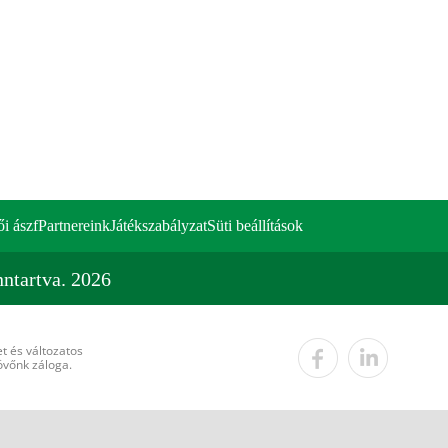
ői ászf
Partnereink
Játékszabályzat
Süti beállítások
ntartva. 2026
t és változatos
övőnk záloga.