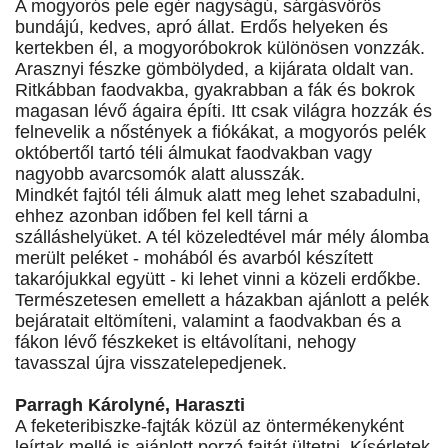
A mogyorós pele egér nagyságú, sárgásvörös
bundájú, kedves, apró állat. Erdős helyeken és
kertekben él, a mogyoróbokrok különösen vonzzák.
Arasznyi fészke gömbölyded, a kijárata oldalt van.
Ritkábban faodvakba, gyakrabban a fák és bokrok
magasan lévő ágaira építi. Itt csak világra hozzák és
felnevelik a nőstények a fiókákat, a mogyorós pelék
októbertől tartó téli álmukat faodvakban vagy
nagyobb avarcsomók alatt alusszák.
Mindkét fajtól téli álmuk alatt meg lehet szabadulni,
ehhez azonban időben fel kell tárni a
szálláshelyüket. A tél közeledtével már mély álomba
merült peléket - mohából és avarból készített
takarójukkal együtt - ki lehet vinni a közeli erdőkbe.
Természetesen emellett a házakban ajánlott a pelék
bejáratait eltömíteni, valamint a faodvakban és a
fákon lévő fészkeket is eltávolítani, nehogy
tavasszal újra visszatelepedjenek.
Parragh Károlyné, Haraszti
A feketeribiszke-fajták közül az öntermékenyként
leírtak mellé is ajánlott porzó fajtát ültetni. Kísérletek