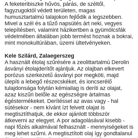
A feketeribiszke hűvös, párás, de széltől,
fagyzugoktól védett területen, magas
humusztartalmú talajokon fejlődik a legszebben.
Mivel a szél és a tűző napsütés árt neki, vegyes
telepítésben, valamint házikertben a gyümölcsfák
védelmében általában jobb termést hoznak a bokrai,
mint monokultúrában, üzemi ültetvényeken.
Kele Szilárd, Zalaegerszeg
A használt étolaj szűrésére a zeolittartalmú Derolin
ásványi étolajderítőt ajánljuk. Az olajban elkevert
porózus szerkezetű ásványi por megköti, majd
ülepíti a lebegő részecskéket, és ioncserélő
tulajdonsága folytán kémiailag is deríti az olajat,
azaz kiszűri belőle az egészségre ártalmas
égéstermékeket. Derítéssel az avas vagy - hal
sütésekor - nem kívánt ízt felvett olajat is
megtisztíthatjuk, de ekkor ajánlott többször
átkeverni az elegyet. A por adagolásával kisebb -
napi főzés alkalmával felhasznált - mennyiségeket is
meg lehet szűrni. A megtisztított olaj így gondtalanul