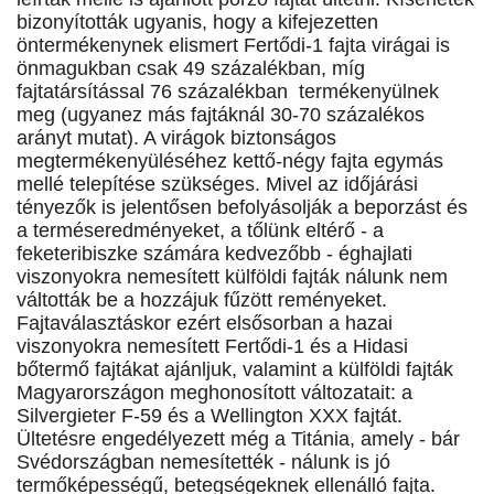
bizonyították ugyanis, hogy a kifejezetten
öntermékenynek elismert Fertődi-1 fajta virágai is
önmagukban csak 49 százalékban, míg
fajtatársítással 76 százalékban termékenyülnek
meg (ugyanez más fajtáknál 30-70 százalékos
arányt mutat). A virágok biztonságos
megtermékenyüléséhez kettő-négy fajta egymás
mellé telepítése szükséges. Mivel az időjárási
tényezők is jelentősen befolyásolják a beporzást és
a terméseredményeket, a tőlünk eltérő - a
feketeribiszke számára kedvezőbb - éghajlati
viszonyokra nemesített külföldi fajták nálunk nem
váltották be a hozzájuk fűzött reményeket.
Fajtaválasztáskor ezért elsősorban a hazai
viszonyokra nemesített Fertődi-1 és a Hidasi
bőtermő fajtákat ajánljuk, valamint a külföldi fajták
Magyarországon meghonosított változatait: a
Silvergieter F-59 és a Wellington XXX fajtát.
Ültetésre engedélyezett még a Titánia, amely - bár
Svédországban nemesítették - nálunk is jó
termőképességű, betegségeknek ellenálló fajta.