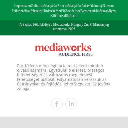
Impresszum
Online médiaajánlat
Print médiaajánlat
Adatvédelmi tájékoztató
Felhasználási feltételek
Hirdetési ászf
Előfizetői ászf
Partnereink
Játékszabályzat
Süti beállítások
A Szabad Föld kiadója a Mediaworks Hungary Zrt. © Minden jog
fenntartva. 2026
Portfóliónk minőségi tartalmat jelent minden
olvasó számára. Egyedülálló elérést, országos
lefedettséget és változatos megjelenési
lehetőséget biztosít. Folyamatosan keressük az
új irányokat és fejlődési lehetőségeket. Ez jövőnk
záloga.