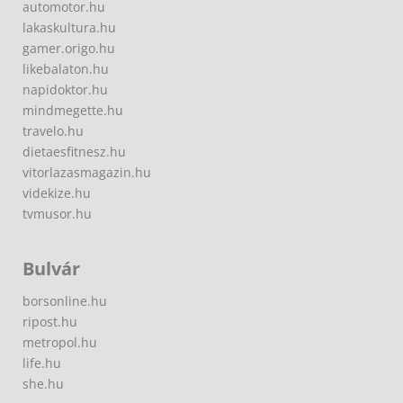
automotor.hu
lakaskultura.hu
gamer.origo.hu
likebalaton.hu
napidoktor.hu
mindmegette.hu
travelo.hu
dietaesfitnesz.hu
vitorlazasmagazin.hu
videkize.hu
tvmusor.hu
Bulvár
borsonline.hu
ripost.hu
metropol.hu
life.hu
she.hu