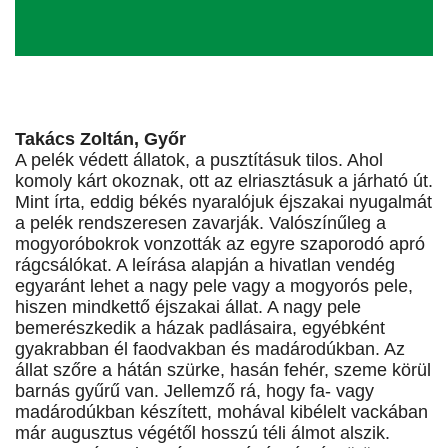
Takács Zoltán, Győr
A pelék védett állatok, a pusztításuk tilos. Ahol
komoly kárt okoznak, ott az elriasztásuk a járható út.
Mint írta, eddig békés nyaralójuk éjszakai nyugalmát
a pelék rendszeresen zavarják. Valószínűleg a
mogyoróbokrok vonzották az egyre szaporodó apró
rágcsálókat. A leírása alapján a hivatlan vendég
egyaránt lehet a nagy pele vagy a mogyorós pele,
hiszen mindkettő éjszakai állat. A nagy pele
bemerészkedik a házak padlásaira, egyébként
gyakrabban él faodvakban és madárodúkban. Az
állat szőre a hátán szürke, hasán fehér, szeme körül
barnás gyűrű van. Jellemző rá, hogy fa- vagy
madárodúkban készített, mohával kibélelt vackában
már augusztus végétől hosszú téli álmot alszik.