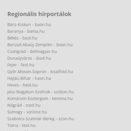
Regionális hírportálok
Bács-Kiskun - baon.hu
Baranya - bama.hu
Békés - beol.hu
Borsod-Abaúj-Zemplén - boon.hu
Csongrád - delmagyar.hu
Dunaújváros - duol.hu
Fejér - feol.hu
Győr-Moson-Sopron - kisalfold.hu
Hajdú-Bihar - haon.hu
Heves - heol.hu
Jász-Nagykun-Szolnok - szoljon.hu
Komárom-Esztergom - kemma.hu
Nógrád - nool.hu
Somogy - sonline.hu
Szabolcs-Szatmár-Bereg - szon.hu
Tolna - teol.hu