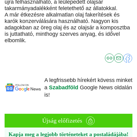
újra felhasználható, a leülepedett olajsár
takarmányadalékként feletethető az állatokkal.
A már étkezésre alkalmatlan olaj fakerítések és
karók konzerválására használható. Nagyon kis
adagokban az öreg olaj és az olajsár a komposztba
is juttatható, minthogy szerves anyag, és idővel
elbomlik.
A legfrissebb hírekért kövess minket
a
Szabadföld
Google News oldalán
is!
Újság előfizetés
Kapja meg a legjobb történeteket a postaládájába!