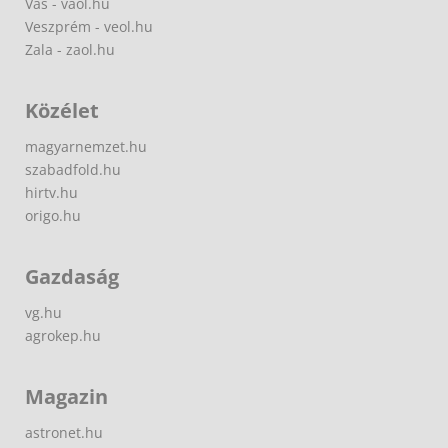
Vas - vaol.hu
Veszprém - veol.hu
Zala - zaol.hu
Közélet
magyarnemzet.hu
szabadfold.hu
hirtv.hu
origo.hu
Gazdaság
vg.hu
agrokep.hu
Magazin
astronet.hu