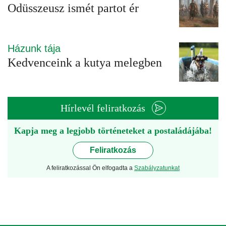
Odüsszeusz ismét partot ér
Házunk tája
Kedvenceink a kutya melegben
Hírlevél feliratkozás
Kapja meg a legjobb történeteket a postaládájába!
Feliratkozás
A feliratkozással Ön elfogadta a
Szabályzatunkat