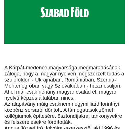
A Kárpát-medence magyarsága megmaradásának
záloga, hogy a magyar nyelven megszerzett tudás a
szülőföldön - Ukrajnában, Romániában, Szerbia-
Montenegróban vagy Szlovákiában - hasznosuljon.
Ahol már csak néhány magyar család él, magyar
nyelvű képzés általában nincs.
Az alapítvány máig csaknem négymilliárd forintnyi
közpénz sorsáról döntött. A támogatások zömét
kollégiumok építésére, ösztöndíjakra, tankönyvekre
és felszerelésekre fordították.
Annus József író, folyóirat-szerkesztő, aki 1996 és