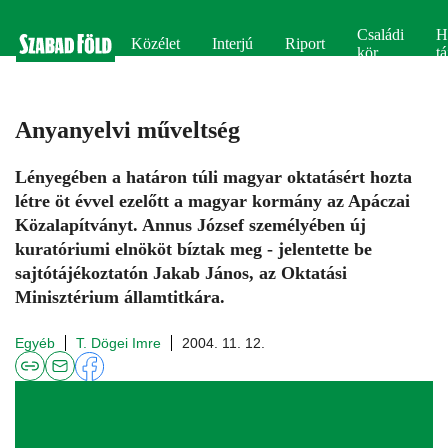
Családi
H
Közélet
Interjú
Riport
kör
tá
Anyanyelvi műveltség
Lényegében a határon túli magyar oktatásért hozta
létre öt évvel ezelőtt a magyar kormány az Apáczai
Közalapítványt. Annus József személyében új
kuratóriumi elnököt bíztak meg - jelentette be
sajtótájékoztatón Jakab János, az Oktatási
Minisztérium államtitkára.
Egyéb
T. Dögei Imre
2004. 11. 12.