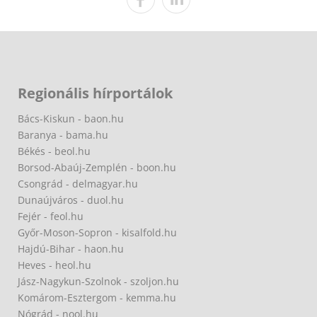
Regionális hírportálok
Bács-Kiskun - baon.hu
Baranya - bama.hu
Békés - beol.hu
Borsod-Abaúj-Zemplén - boon.hu
Csongrád - delmagyar.hu
Dunaújváros - duol.hu
Fejér - feol.hu
Győr-Moson-Sopron - kisalfold.hu
Hajdú-Bihar - haon.hu
Heves - heol.hu
Jász-Nagykun-Szolnok - szoljon.hu
Komárom-Esztergom - kemma.hu
Nógrád - nool.hu