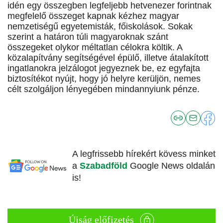
idén egy összegben legfeljebb hetvenezer forintnak
megfelelő összeget kapnak kézhez magyar
nemzetiségű egyetemisták, főiskolások. Sokak
szerint a határon túli magyaroknak szánt
összegeket olykor méltatlan célokra költik. A
közalapítvány segítségével épülő, illetve átalakított
ingatlanokra jelzálogot jegyeznek be, ez egyfajta
biztosítékot nyújt, hogy jó helyre kerüljön, nemes
célt szolgáljon lényegében mindannyiunk pénze.
A legfrissebb hírekért kövess minket
a
Szabadföld
Google News oldalán
is!
Újság előfizetés