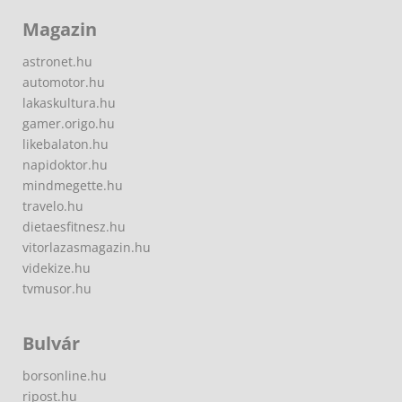
Magazin
astronet.hu
automotor.hu
lakaskultura.hu
gamer.origo.hu
likebalaton.hu
napidoktor.hu
mindmegette.hu
travelo.hu
dietaesfitnesz.hu
vitorlazasmagazin.hu
videkize.hu
tvmusor.hu
Bulvár
borsonline.hu
ripost.hu