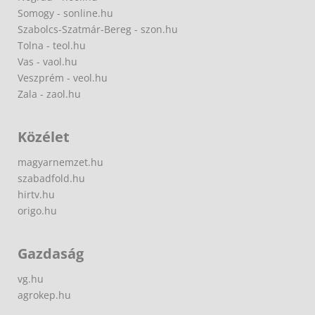
Somogy - sonline.hu
Szabolcs-Szatmár-Bereg - szon.hu
Tolna - teol.hu
Vas - vaol.hu
Veszprém - veol.hu
Zala - zaol.hu
Közélet
magyarnemzet.hu
szabadfold.hu
hirtv.hu
origo.hu
Gazdaság
vg.hu
agrokep.hu