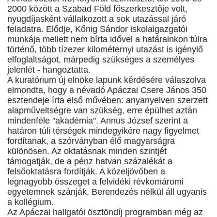
2000 között a Szabad Föld főszerkesztője volt,
nyugdíjasként vállalkozott a sok utazással járó
feladatra. Elődje, Kőnig Sándor iskolaigazgatói
munkája mellett nem bírta idővel a határainkon túlra
történő, több tízezer kilométernyi utazást is igénylő
elfoglaltságot, márpedig szükséges a személyes
jelenlét - hangoztatta.
A kuratórium új elnöke lapunk kérdésére válaszolva
elmondta, hogy a névadó Apáczai Csere János 350
esztendeje írta első művében: anyanyelven szerzett
alapműveltségre van szükség, erre épülhet aztán
mindenféle "akadémia". Annus József szerint a
határon túli térségek mindegyikére nagy figyelmet
fordítanak, a szórványban élő magyarságra
különösen. Az oktatásnak minden szintjét
támogatják, de a pénz hatvan százalékát a
felsőoktatásra fordítják. A közeljövőben a
legnagyobb összeget a felvidéki révkomáromi
egyetemnek szánják. Berendezés nélkül áll ugyanis
a kollégium.
Az Apáczai hallgatói ösztöndíj programban még az