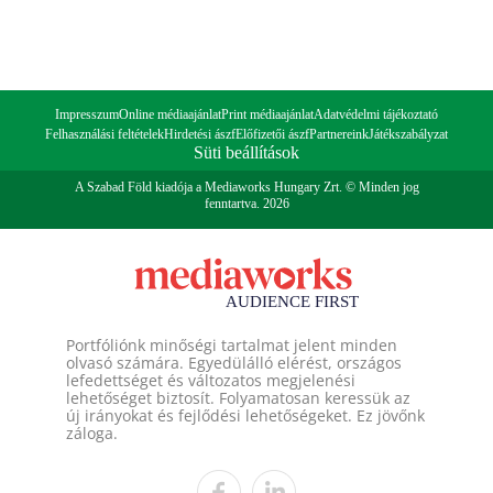
Impresszum
Online médiaajánlat
Print médiaajánlat
Adatvédelmi tájékoztató
Felhasználási feltételek
Hirdetési ászf
Előfizetői ászf
Partnereink
Játékszabályzat
Süti beállítások
A Szabad Föld kiadója a Mediaworks Hungary Zrt. © Minden jog
fenntartva. 2026
Portfóliónk minőségi tartalmat jelent minden
olvasó számára. Egyedülálló elérést, országos
lefedettséget és változatos megjelenési
lehetőséget biztosít. Folyamatosan keressük az
új irányokat és fejlődési lehetőségeket. Ez jövőnk
záloga.