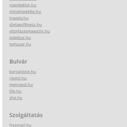
napidoktor.hu
mindmegette.hu
travelo.hu
dietaesfitnesz.hu
vitorlazasmagazin.hu
videkize.hu
tvmusor.hu
Bulvár
borsonline.hu
ripost.hu
metropol.hu
life.hu
she.hu
Szolgáltatás
freemail.hu