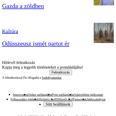
Gazda a zöldben
Kultúra
Odüsszeusz ismét partot ér
Hírlevél feliratkozás
Kapja meg a legjobb történeteket a postaládájába!
Feliratkozás
A feliratkozással Ön elfogadta a
Szabályzatunkat
Impresszum
Online médiaajánlat
Print médiaajánlat
Adatvédelmi tájékoztató
Felhasználási feltételek
Hirdetési ászf
Előfizetői ászf
Partnereink
Játékszabályzat
Süti beállítások