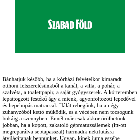
Bánhatjuk később, ha a kórházi felvételkor kimaradt
otthoni felszerelésünkből a kanál, a villa, a pohár, a
szalvéta, a toalettpapír, a saját gyógyszerek. A kórteremben
lepattogzott festékű ágy a mienk, agyonfoltozott lepedővel
és hepehupás matraccal. Hálát rebegünk, ha a négy
zuhanyzóból kettő működik, és a vécében nem tocsogunk
bokáig a szennyben. Ennél már csak akkor örülhetünk
jobban, ha a kopott, zakatoló gépmatuzsálemek (itt-ott
megreparálva sebtapasszal) harmadik nekifutásra
átvilágítanak bennünket. Ugyan, kinek jutna eszébe