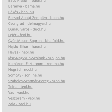
Bács-Kiskun - baon.hu
Baranya - bama.hu
Békés - beol.hu
Borsod-Abaúj-Zemplén - boon.hu
Csongrád - delmagyar.hu
Dunaújváros - duol.hu
Fejér - feol.hu
Győr-Moson-Sopron - kisalfold.hu
Hajdú-Bihar - haon.hu
Heves - heol.hu
Jász-Nagykun-Szolnok - szoljon.hu
Komárom-Esztergom - kemma.hu
Nógrád - nool.hu
Somogy - sonline.hu
Szabolcs-Szatmár-Bereg - szon.hu
Tolna - teol.hu
Vas - vaol.hu
Veszprém - veol.hu
Zala - zaol.hu