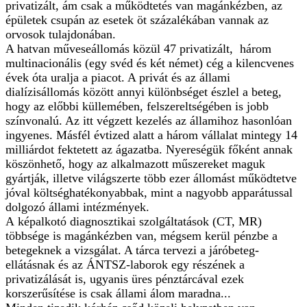
privatizált, ám csak a működtetés van magánkézben, az
épületek csupán az esetek öt százalékában vannak az
orvosok tulajdonában.
A hatvan műveseállomás közül 47 privatizált, három
multinacionális (egy svéd és két német) cég a kilencvenes
évek óta uralja a piacot. A privát és az állami
dialízisállomás között annyi különbséget észlel a beteg,
hogy az előbbi küllemében, felszereltségében is jobb
színvonalú. Az itt végzett kezelés az államihoz hasonlóan
ingyenes. Másfél évtized alatt a három vállalat mintegy 14
milliárdot fektetett az ágazatba. Nyereségük főként annak
köszönhető, hogy az alkalmazott műszereket maguk
gyártják, illetve világszerte több ezer állomást működtetve
jóval költséghatékonyabbak, mint a nagyobb apparátussal
dolgozó állami intézmények.
A képalkotó diagnosztikai szolgáltatások (CT, MR)
többsége is magánkézben van, mégsem kerül pénzbe a
betegeknek a vizsgálat. A tárca tervezi a járóbeteg-
ellátásnak és az ÁNTSZ-laborok egy részének a
privatizálását is, ugyanis üres pénztárcával ezek
korszerűsítése is csak állami álom maradna...