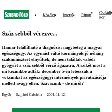
Családi
Közélet
Interjú
Riport
kör
Száz sebből vérezve...
Hamar felállítható a diagnózis: nagybeteg a magyar
egészségügy. Az egymást váltó kormányok jó néhány
szakminisztert elnyűttek, de nem találtak valódi
gyógyírt a száz sebből vérző ágazatra. A szikét most a
mi kezünkbe adták: december 5-én letesszük a
voksunkat az egészségügyi intézmények privatizációja
mellett avagy ellen. Szavazunk - de miről?
Egyéb
Szijjártó Gabriella
2004. 11. 12.