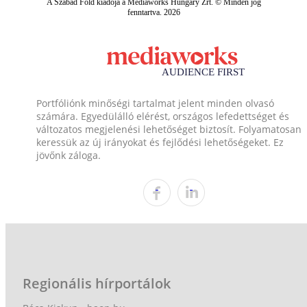
A Szabad Föld kiadója a Mediaworks Hungary Zrt. © Minden jog
fenntartva. 2026
Portfóliónk minőségi tartalmat jelent minden olvasó
számára. Egyedülálló elérést, országos lefedettséget és
változatos megjelenési lehetőséget biztosít. Folyamatosan
keressük az új irányokat és fejlődési lehetőségeket. Ez
jövőnk záloga.
Regionális hírportálok