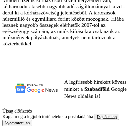
Minden tizedik kórház csőd közeli helyzetben van,
kétharmaduk kisebb-nagyobb adósságállománnyal küzd -
derül ki a kórházszövetség jelentéséből. A tartozások
húszmillió és egymilliárd forint között mozognak. Hiába
lesznek nagyobb összegek elérhetők 2007-től az
egészségügy számára, az uniós kiírásokra csak azok az
intézmények pályázhatnak, amelyek nem tartoznak a
közterheikkel.
A legfrissebb hírekért kövess
minket a
Szabadföld
Google
News oldalán is!
Újság előfizetés
Kapja meg a legjobb történeteket a postaládájába!
Digitális lap
Nyomtatott lap