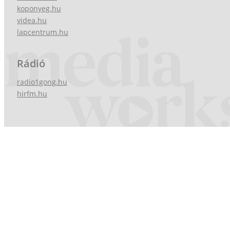
koponyeg.hu
videa.hu
lapcentrum.hu
Rádió
radio1gong.hu
hirfm.hu