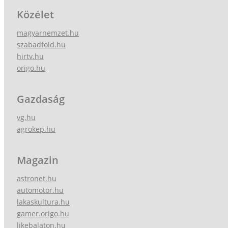
Közélet
magyarnemzet.hu
szabadfold.hu
hirtv.hu
origo.hu
Gazdaság
vg.hu
agrokep.hu
Magazin
astronet.hu
automotor.hu
lakaskultura.hu
gamer.origo.hu
likebalaton.hu