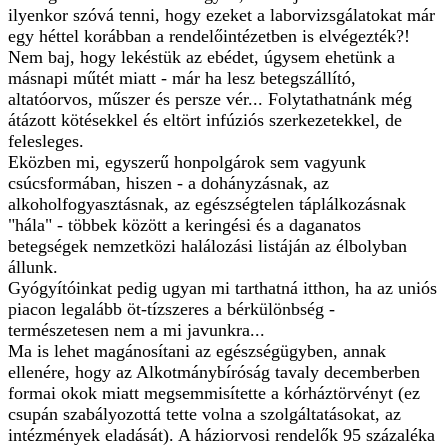
ilyenkor szóvá tenni, hogy ezeket a laborvizsgálatokat már
egy héttel korábban a rendelőintézetben is elvégezték?!
Nem baj, hogy lekéstük az ebédet, úgysem ehetünk a
másnapi műtét miatt - már ha lesz betegszállító,
altatóorvos, műszer és persze vér... Folytathatnánk még
átázott kötésekkel és eltört infúziós szerkezetekkel, de
felesleges.
Eközben mi, egyszerű honpolgárok sem vagyunk
csúcsformában, hiszen - a dohányzásnak, az
alkoholfogyasztásnak, az egészségtelen táplálkozásnak
"hála" - többek között a keringési és a daganatos
betegségek nemzetközi halálozási listáján az élbolyban
állunk.
Gyógyítóinkat pedig ugyan mi tarthatná itthon, ha az uniós
piacon legalább öt-tízszeres a bérkülönbség -
természetesen nem a mi javunkra...
Ma is lehet magánosítani az egészségügyben, annak
ellenére, hogy az Alkotmánybíróság tavaly decemberben
formai okok miatt megsemmisítette a kórháztörvényt (ez
csupán szabályozottá tette volna a szolgáltatásokat, az
intézmények eladását). A háziorvosi rendelők 95 százaléka