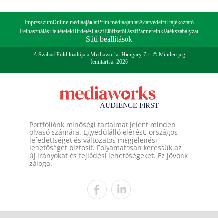
Impresszum
Online médiaajánlat
Print médiaajánlat
Adatvédelmi tájékoztató
Felhasználási feltételek
Hirdetési ászf
Előfizetői ászf
Partnereink
Játékszabályzat
Süti beállítások
A Szabad Föld kiadója a Mediaworks Hungary Zrt. © Minden jog
fenntartva. 2026
Portfóliónk minőségi tartalmat jelent minden
olvasó számára. Egyedülálló elérést, országos
lefedettséget és változatos megjelenési
lehetőséget biztosít. Folyamatosan keressük az
új irányokat és fejlődési lehetőségeket. Ez jövőnk
záloga.