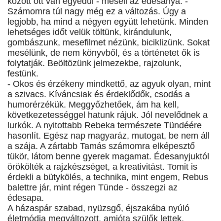
között ott van egyedül - meséli az édesanya. -
Számomra túl nagy még ez a változás. Úgy a
legjobb, ha mind a négyen együtt lehetünk. Minden
lehetséges időt velük töltünk, kirándulunk,
gombászunk, mesefilmet nézünk, biciklizünk. Sokat
mesélünk, de nem könyvből, és a történetet ők is
folytatják. Beöltözünk jelmezekbe, rajzolunk,
festünk.
- Okos és érzékeny mindkettő, az agyuk olyan, mint
a szivacs. Kíváncsiak és érdeklődők, csodás a
humorérzékük. Meggyőzhetőek, ám ha kell,
következetességgel hatunk rájuk. Jól nevelődnek a
lurkók. A nyitottabb Rebeka természete Tündéére
hasonlít. Egész nap magyaráz, mutogat, be nem áll
a szája. A zártabb Tamás számomra elképesztő
tükör, látom benne gyerek magamat. Édesanyjuktól
örökölték a rajzkészséget, a kreativitást. Tomit is
érdekli a bütykölés, a technika, mint engem, Rebus
balettre jár, mint régen Tünde - összegzi az
édesapa.
A házaspár szabad, nyüzsgő, éjszakába nyúló
életmódja megváltozott, amióta szülők lettek.