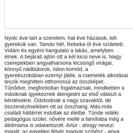
Nyolc éve tart a szerelem, hat éve házasok, két
gyerekük van. Tamás hét, Rebeka öt éve született.
Vidám és egyéni hangulatú a lakás, amelyben
élnek. A bejárati ajtón ott a két kicsi neve is. Nagy
cserepekben angyalharsona lecsüngő virágai,
könnyű nádbútorok, ódon komód, a
gyerekszobában ezernyi játék, a csemeték alkotásai
teszik meghitten otthonossá az összképet.
Tűnődve, megfontoltan fogalmaznak, mindketten a
másiknak igyekeznek átengedni az első választ a
kérdésekre. Ódzkodnak a nagy szavaktól, de
összenézéseikben ott az összhang. Más-más
családi háttérrel indultak az életbe. Tünde vidéki
pedagógus szülei, nővére mellé a famíliába még a
dédmama is odatartozott. Artúr - ahogy nevezi
magát: az egyetlen félvér magyar színész - anya