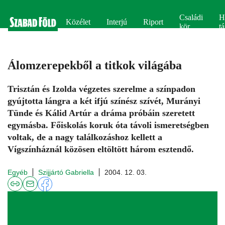
Családi
H
Közélet
Interjú
Riport
kör
tá
Álomzerepekből a titkok világába
Trisztán és Izolda végzetes szerelme a színpadon
gyújtotta lángra a két ifjú színész szívét, Murányi
Tünde és Kálid Artúr a dráma próbáin szeretett
egymásba. Főiskolás koruk óta távoli ismeretségben
voltak, de a nagy találkozáshoz kellett a
Vígszínháznál közösen eltöltött három esztendő.
Egyéb
Szijjártó Gabriella
2004. 12. 03.