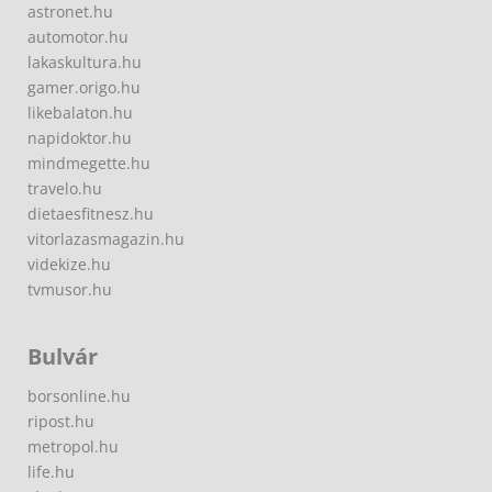
astronet.hu
automotor.hu
lakaskultura.hu
gamer.origo.hu
likebalaton.hu
napidoktor.hu
mindmegette.hu
travelo.hu
dietaesfitnesz.hu
vitorlazasmagazin.hu
videkize.hu
tvmusor.hu
Bulvár
borsonline.hu
ripost.hu
metropol.hu
life.hu