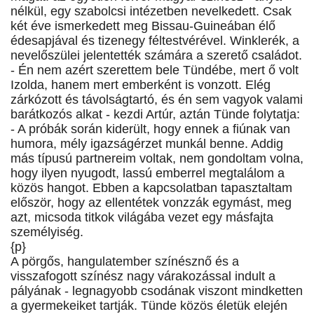
nélkül, egy szabolcsi intézetben nevelkedett. Csak
két éve ismerkedett meg Bissau-Guineában élő
édesapjával és tizenegy féltestvérével. Winklerék, a
nevelőszülei jelentették számára a szerető családot.
- Én nem azért szerettem bele Tündébe, mert ő volt
Izolda, hanem mert emberként is vonzott. Elég
zárkózott és távolságtartó, és én sem vagyok valami
barátkozós alkat - kezdi Artúr, aztán Tünde folytatja:
- A próbák során kiderült, hogy ennek a fiúnak van
humora, mély igazságérzet munkál benne. Addig
más típusú partnereim voltak, nem gondoltam volna,
hogy ilyen nyugodt, lassú emberrel megtalálom a
közös hangot. Ebben a kapcsolatban tapasztaltam
először, hogy az ellentétek vonzzák egymást, meg
azt, micsoda titkok világába vezet egy másfajta
személyiség.
{p}
A pörgős, hangulatember színésznő és a
visszafogott színész nagy várakozással indult a
pályának - legnagyobb csodának viszont mindketten
a gyermekeiket tartják. Tünde közös életük elején