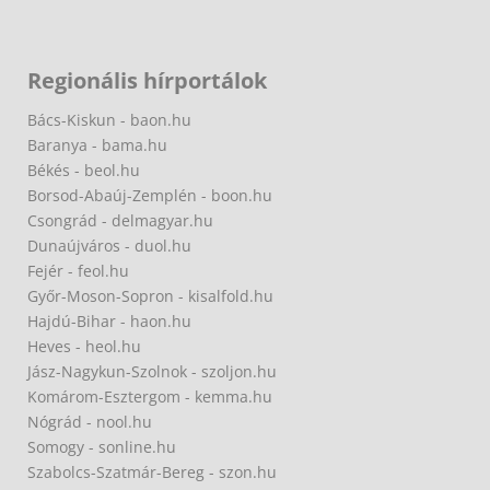
Regionális hírportálok
Bács-Kiskun - baon.hu
Baranya - bama.hu
Békés - beol.hu
Borsod-Abaúj-Zemplén - boon.hu
Csongrád - delmagyar.hu
Dunaújváros - duol.hu
Fejér - feol.hu
Győr-Moson-Sopron - kisalfold.hu
Hajdú-Bihar - haon.hu
Heves - heol.hu
Jász-Nagykun-Szolnok - szoljon.hu
Komárom-Esztergom - kemma.hu
Nógrád - nool.hu
Somogy - sonline.hu
Szabolcs-Szatmár-Bereg - szon.hu