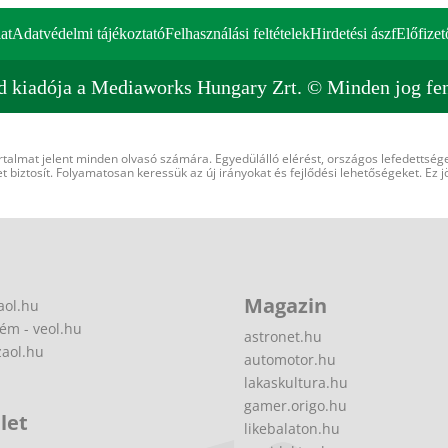
at
Adatvédelmi tájékoztató
Felhasználási feltételek
Hirdetési ászf
Előfizet
d kiadója a Mediaworks Hungary Zrt. © Minden jog fen
rtalmat jelent minden olvasó számára. Egyedülálló elérést, országos lefedettsége
 biztosít. Folyamatosan keressük az új irányokat és fejlődési lehetőségeket. Ez j
Magazin
aol.hu
ém - veol.hu
astronet.hu
zaol.hu
automotor.hu
lakaskultura.hu
gamer.origo.hu
let
likebalaton.hu