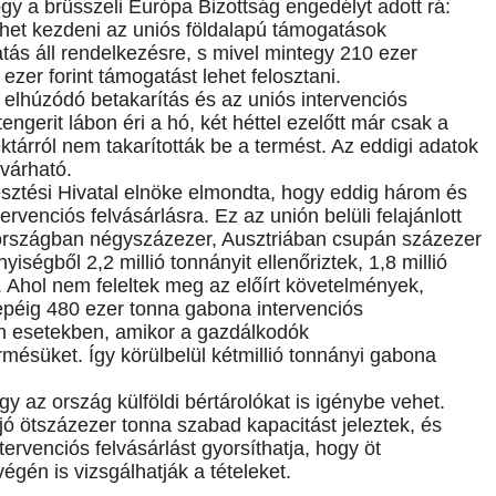
gy a brüsszeli Európa Bizottság engedélyt adott rá:
lehet kezdeni az uniós földalapú támogatások
gatás áll rendelkezésre, s mivel mintegy 210 ezer
ezer forint támogatást lehet felosztani.
 elhúzódó betakarítás és az uniós intervenciós
tengerit lábon éri a hó, két héttel ezelőtt már csak a
ktárról nem takarították be a termést. Az eddigi adatok
 várható.
sztési Hivatal elnöke elmondta, hogy eddig három és
tervenciós felvásárlásra. Ez az unión belüli felajánlott
aországban négyszázezer, Ausztriában csupán százezer
yiségből 2,2 millió tonnányit ellenőriztek, 1,8 millió
. Ahol nem feleltek meg az előírt követelmények,
epéig 480 ezer tonna gabona intervenciós
an esetekben, amikor a gazdálkodók
ermésüket. Így körülbelül kétmillió tonnányi gabona
y az ország külföldi bértárolókat is igénybe vehet.
 ötszázezer tonna szabad kapacitást jeleztek, és
tervenciós felvásárlást gyorsíthatja, hogy öt
égén is vizsgálhatják a tételeket.