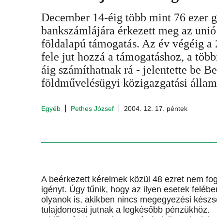
December 14-éig több mint 76 ezer 
bankszámlájára érkezett meg az unió á
földalapú támogatás. Az év végéig a 
fele jut hozzá a támogatáshoz, a több
áig számíthatnak rá - jelentette be 
földművelésügyi közigazgatási államt
Egyéb
Pethes József
2004. 12. 17. péntek
A beérkezett kérelmek közül 48 ezret nem foga
igényt. Úgy tűnik, hogy az ilyen esetek felé
olyanok is, akikben nincs megegyezési készs
tulajdonosai jutnak a legkésőbb pénzükhöz.