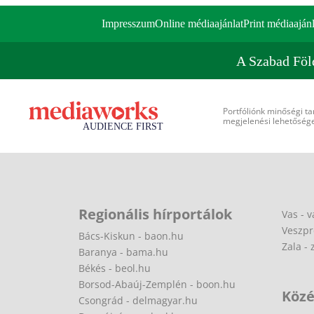
Impresszum
Online médiaajánlat
Print médiaajánl
A Szabad Föl
Portfóliónk minőségi ta
megjelenési lehetőséget
Regionális hírportálok
Vas - v
Veszpr
Bács-Kiskun - baon.hu
Zala - 
Baranya - bama.hu
Békés - beol.hu
Borsod-Abaúj-Zemplén - boon.hu
Közé
Csongrád - delmagyar.hu