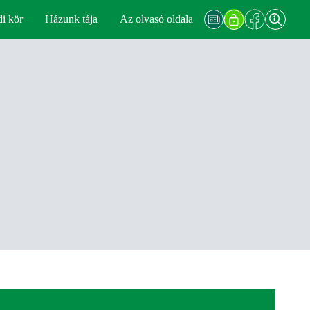
di kör
Házunk tája
Az olvasó oldala