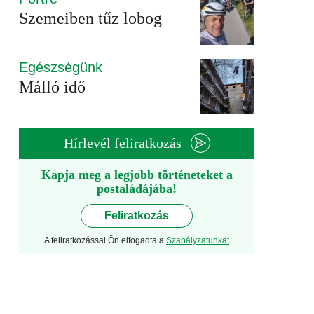
Szemeiben tűz lobog
Egészségünk
Málló idő
Hírlevél feliratkozás
Kapja meg a legjobb történeteket a
postaládájába!
Feliratkozás
A feliratkozással Ön elfogadta a
Szabályzatunkat