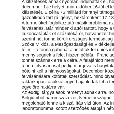
A kifizetések annak nyomán indulhattak el, ho
december 1-je helyett már október 16-tól el 
kifizetését. E célra 76 milliárd forintnyi támo
gazdálkodó tart rá igényt, hektáronként 17-18 
A termelőket foglalkoztató másik probléma az
felvásárlás. Bár mindenki attól tartott, hogy a 
kukoricatáblák öt százalékáról, hatvanezer he
szerint hét tonna körüli országos termésátlag
Szőke Miklós, a Mezőgazdasági és Vidékfejle
fél millió tonna gabonát ajánlottak fel uniós in
mennyiségnek a fele, hiszen például Franci
tonnát szánnak erre a célra. A felajánlott menn
tonna felvásárlását pedig már jóvá is hagyták
pótolni kell a hiányosságokat. December köz
felvásárlására kötöttek szerződést, mind oly
raktárkapacitásukkal együtt ajánlották fel a t
egyelőre raktárra vár.
Az eddigi tárgyalások reményt adnak arra, hog
Belgiumból háromszázezer, Németországból jó
megoldható lenne a kiszállítás vízi úton. Az in
laboratoriummal kötött szerződés alapján hétv