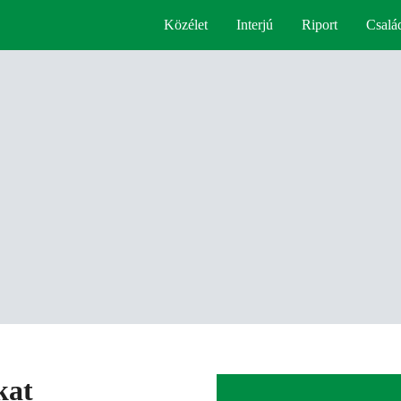
Közélet
Interjú
Riport
Csalá
kat