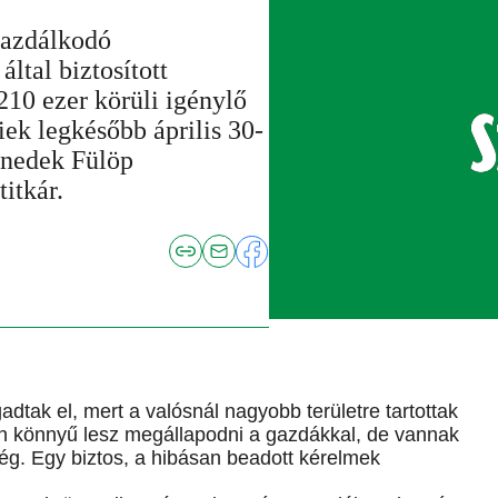
gazdálkodó
ltal biztosított
210 ezer körüli igénylő
iek legkésőbb április 30-
Benedek Fülöp
itkár.
dtak el, mert a valósnál nagyobb területre tartottak
ben könnyű lesz megállapodni a gazdákkal, de vannak
ég. Egy biztos, a hibásan beadott kérelmek