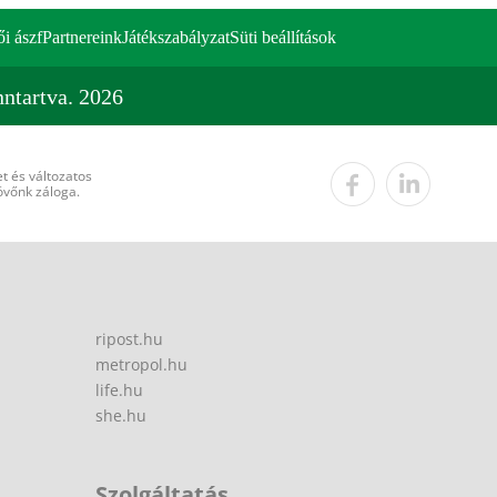
ői ászf
Partnereink
Játékszabályzat
Süti beállítások
ntartva. 2026
t és változatos
övőnk záloga.
ripost.hu
metropol.hu
life.hu
she.hu
Szolgáltatás