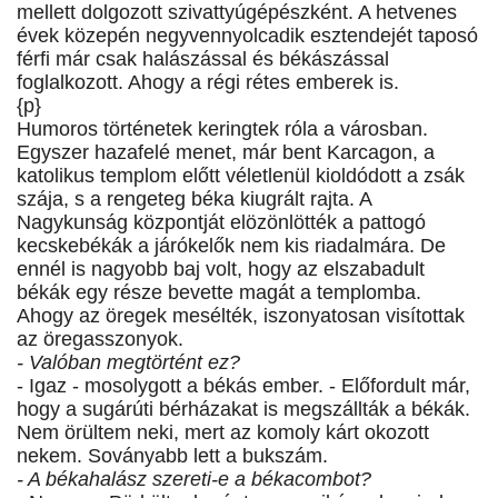
mellett dolgozott szivattyúgépészként. A hetvenes
évek közepén negyvennyolcadik esztendejét taposó
férfi már csak halászással és békászással
foglalkozott. Ahogy a régi rétes emberek is.
{p}
Humoros történetek keringtek róla a városban.
Egyszer hazafelé menet, már bent Karcagon, a
katolikus templom előtt véletlenül kioldódott a zsák
szája, s a rengeteg béka kiugrált rajta. A
Nagykunság központját elözönlötték a pattogó
kecskebékák a járókelők nem kis riadalmára. De
ennél is nagyobb baj volt, hogy az elszabadult
békák egy része bevette magát a templomba.
Ahogy az öregek mesélték, iszonyatosan visítottak
az öregasszonyok.
- Valóban megtörtént ez?
- Igaz - mosolygott a békás ember. - Előfordult már,
hogy a sugárúti bérházakat is megszállták a békák.
Nem örültem neki, mert az komoly kárt okozott
nekem. Soványabb lett a bukszám.
- A békahalász szereti-e a békacombot?