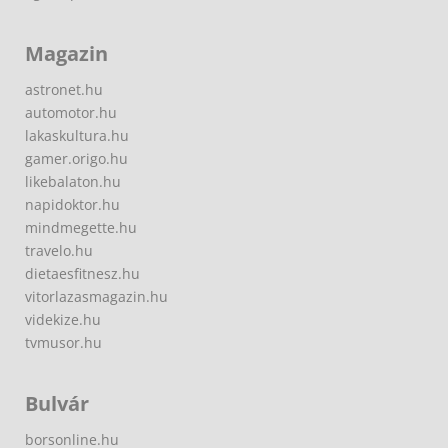
Magazin
astronet.hu
automotor.hu
lakaskultura.hu
gamer.origo.hu
likebalaton.hu
napidoktor.hu
mindmegette.hu
travelo.hu
dietaesfitnesz.hu
vitorlazasmagazin.hu
videkize.hu
tvmusor.hu
Bulvár
borsonline.hu