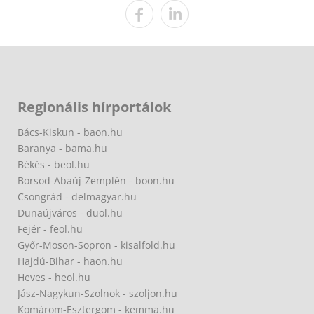
Regionális hírportálok
Bács-Kiskun - baon.hu
Baranya - bama.hu
Békés - beol.hu
Borsod-Abaúj-Zemplén - boon.hu
Csongrád - delmagyar.hu
Dunaújváros - duol.hu
Fejér - feol.hu
Győr-Moson-Sopron - kisalfold.hu
Hajdú-Bihar - haon.hu
Heves - heol.hu
Jász-Nagykun-Szolnok - szoljon.hu
Komárom-Esztergom - kemma.hu