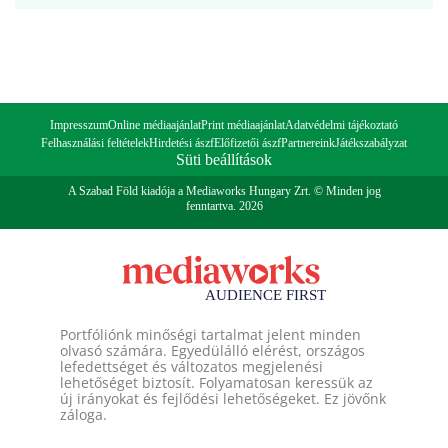
Impresszum
Online médiaajánlat
Print médiaajánlat
Adatvédelmi tájékoztató
Felhasználási feltételek
Hirdetési ászf
Előfizetői ászf
Partnereink
Játékszabályzat
Süti beállítások
A Szabad Föld kiadója a Mediaworks Hungary Zrt. © Minden jog
fenntartva. 2026
Portfóliónk minőségi tartalmat jelent minden
olvasó számára. Egyedülálló elérést, országos
lefedettséget és változatos megjelenési
lehetőséget biztosít. Folyamatosan keressük az
új irányokat és fejlődési lehetőségeket. Ez jövőnk
záloga.