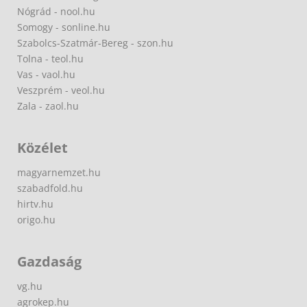
Nógrád - nool.hu
Somogy - sonline.hu
Szabolcs-Szatmár-Bereg - szon.hu
Tolna - teol.hu
Vas - vaol.hu
Veszprém - veol.hu
Zala - zaol.hu
Közélet
magyarnemzet.hu
szabadfold.hu
hirtv.hu
origo.hu
Gazdaság
vg.hu
agrokep.hu