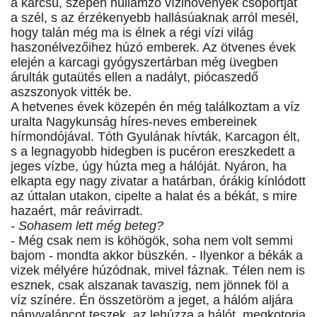
a karcsú, szépen hullámzó vízinövények csoportját
a szél, s az érzékenyebb hallásúaknak arról mesél,
hogy talán még ma is élnek a régi vízi világ
haszonélvezőihez húzó emberek. Az ötvenes évek
elején a karcagi gyógyszertárban még üvegben
árulták gutaütés ellen a nadályt, piócaszedő
aszszonyok vitték be.
A hetvenes évek közepén én még találkoztam a víz
uralta Nagykunság híres-neves embereinek
hírmondójával. Tóth Gyulának hívták, Karcagon élt,
s a legnagyobb hidegben is pucéron ereszkedett a
jeges vízbe, úgy húzta meg a hálóját. Nyáron, ha
elkapta egy nagy zivatar a határban, órákig kínlódott
az úttalan utakon, cipelte a halat és a békát, s mire
hazaért, már reávirradt.
- Sohasem lett még beteg?
- Még csak nem is köhögök, soha nem volt semmi
bajom - mondta akkor büszkén. - Ilyenkor a békák a
vizek mélyére húzódnak, mivel fáznak. Télen nem is
esznek, csak alszanak tavaszig, nem jönnek föl a
víz színére. Én összetöröm a jeget, a hálóm aljára
pányvaláncot teszek, az lehúzza a hálót, megkotorja