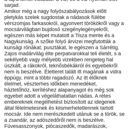
sarjad.
Amikor még a nagy folyószabályozások előtt
pletykás szelek sugdostak a nádasok fülébe
vérszomjas farkasokról, agyonvert törökökről vagy a
mocsárvilágban bujdosó szegénylegényekről,
egészen más képet mutatott a Tisza mente és a
Nagykunság. A szőke folyó árvizei megfutották a
kunsági rónákat, pusztákat, le egészen a Sárrétig.
Zajos madárvilág élte perpatvarokkal teli életét, s a
sekélyebb vagy mélyebb vizekben rengeteg hal
úszkált, a rákokról, teknősbékákról és egyebekről
nem is beszélve. Életteret talált itt magának a vidra
éppúgy, mint a többi ragadozó. Az itt élőknek
élelmet, vészterhes időkben menedéket,
háztetőhöz, kerítéshez alapanyagot és még sok
egyebet adott a végeláthatatlan nádas. A rétes
embereknek megélhetést biztosított az idegenek
által félelmetesnek és kiismerhetetlennek tartott
mocsár. Ide nem merészkedett utánuk se a török, se
a zsandár, az adószedőről nem is beszélve.
Füvesasszonyok, piócaszedők, madarászok,