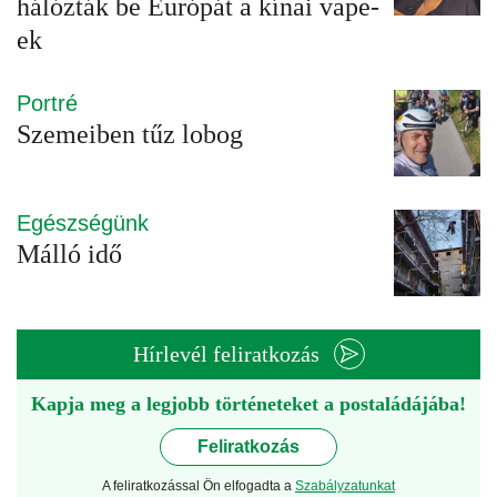
hálózták be Európát a kínai vape-
ek
Portré
Szemeiben tűz lobog
Egészségünk
Málló idő
Hírlevél feliratkozás
Kapja meg a legjobb történeteket a postaládájába!
Feliratkozás
A feliratkozással Ön elfogadta a
Szabályzatunkat