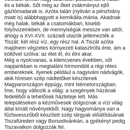
és a békák. Sőt még az őket zsákmányul ejtő
gázlómadarak is. Azóta talán (nyilván a pénzhiány
miatt is) alábbhagyott a kemikália-mánia. Akadnak
még halak, békák a csatornákban, kisebb
folyóvizeinkben, de mennyiségük messze van attól,
ahogy a XVI-XVII. századi utazók jellemezték a
Tiszát: két rész víz, egy rész hal. A Tiszát azóta
majdnem végzetes környezeti katasztrófa érte, ám a
költővel szólva: az élet él, és élni akar.
Még a nyolcvanas, a kilencvenes években, sőt
napjainkban is megtalálni hírmondóit a régi rétes
embereknek. Ilyenek például a nagyiváni nádvágók,
akik híresen szép nádtetőket készítenek
Magyarországon éppúgy, mint Németországban.
Íme, hogy változik a világ: a szegények házának
fedeléből a tehetősek házteteje lett. Más
településeken a kézművesek dolgoznak a vízi világ
által kínált növényekből. Nagy hagyománya van a
fűzfavesszőből készített szép tárgyak előállításának
Tiszafüreden vagy Borsodivánkán, a gyékényt pedig
Tiszavalkon dolgozzák fel.