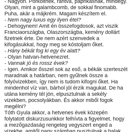
- Nagyon. Pörköltnek, rántva, paprikásnak, mindegy.
Olyan, mint a galambcomb, de sokkal finomabb.
Puha, akár a májkrém. Magam készítem el.
- Nem nagy luxus egy ilyen étel?
- Dehogynem! Amit én összefogdosok, azt viszik
Franciaországba, Olaszországba, kemény dollárt
fizetnek érte. De nem azért szenvedek a
kifogásukkal, hogy meg se kóstoljam őket.
- Hány békát fog ki egy év alatt?
- Olyan hatvan-hetvenezret.
- Vannak jó és rossz évek?
- Igen. Amikor ősszel sok az eső, a békák szerteszét
maradnak a határban, nem gyűlnek össze a
folyóvizekben, így nem is tudom kifogni őket. Ha
mindenhol víz van, bárhol jól érzik magukat. De ha
utána kemény tél jön, elpusztulnak a sekély
vizekben, pocsolyákban. És akkor miből fogok
megélni?
Tóth Gyula akkor, a hetvenes évek közepén
folytatott diskurzusunkkor felhívta a figyelmet, hogy
a mezőgazdaság rengeteg vegyszert enged a
vizekbe, amitől nagy számban pusztulnak a halak