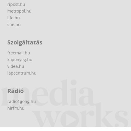
ripost.hu
metropol.hu
life.hu
she.hu
Szolgáltatás
freemail.hu
koponyeg.hu
videa.hu
lapcentrum.hu
Rádió
radio1gong.hu
hirfm.hu