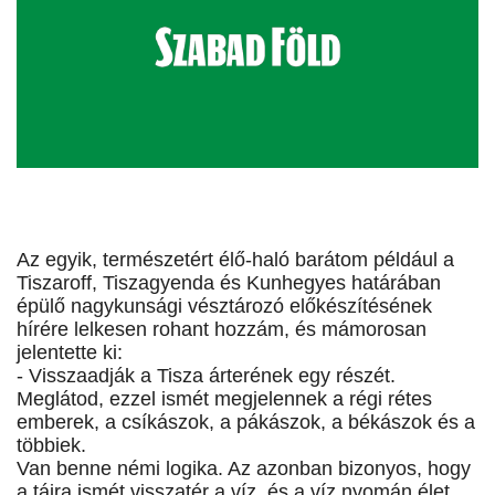
Az egyik, természetért élő-haló barátom például a
Tiszaroff, Tiszagyenda és Kunhegyes határában
épülő nagykunsági vésztározó előkészítésének
hírére lelkesen rohant hozzám, és mámorosan
jelentette ki:
- Visszaadják a Tisza árterének egy részét.
Meglátod, ezzel ismét megjelennek a régi rétes
emberek, a csíkászok, a pákászok, a békászok és a
többiek.
Van benne némi logika. Az azonban bizonyos, hogy
a tájra ismét visszatér a víz, és a víz nyomán élet