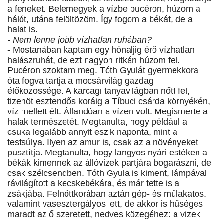
a feneket. Belemegyek a vízbe pucéron, húzom a
hálót, utána felöltözöm. Így fogom a békát, de a
halat is.
- Nem lenne jobb vízhatlan ruhában?
- Mostanában kaptam egy hónaljig érő vízhatlan
halászruhát, de ezt nagyon ritkán húzom fel.
Pucéron szoktam meg. Tóth Gyulát gyermekkora
óta fogva tartja a mocsárvilág gazdag
élőközössége. A karcagi tanyavilágban nőtt fel,
tizenöt esztendős koráig a Tíbuci csárda környékén,
víz mellett élt. Állandóan a vízen volt. Megismerte a
halak természetét. Megtanulta, hogy például a
csuka legalább annyit eszik naponta, mint a
testsúlya. Ilyen az amur is, csak az a növényeket
pusztítja. Megtanulta, hogy langyos nyári estéken a
békák kimennek az állóvizek partjára bogarászni, de
csak szélcsendben. Tóth Gyula is kiment, lámpával
rávilágított a kecskebékára, és már tette is a
zsákjába. Felnőttkorában aztán gép- és műlakatos,
valamint vasesztergályos lett, de akkor is hűséges
maradt az ő szeretett, nedves közegéhez: a vizek