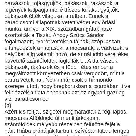
darvászok, tojásgyűjtők, pákászok, rákászok, a
legények kalpagja mellé díszes tollakat gyűjtők,
békászok élték világukat a rétben. Ennek a
paradicsomi állapotnak vetett véget egy óriási
munka, amivel a XIX. században gátak közé
szorították a Tiszát. Ahogy Szűcs Sándor
fogalmazott, "vérét vették" a tájnak, szép lassan
eltünedeztek a nádasok, a mocsarak, a vadvizek, s
helyüket alig valamit hozó, de annál több verejtéket
követelő szántóföldek foglalták el. A darvászok,
pákászok, rákászok és a többi rétes ember a
megváltozott környezetben csak vergődött, mint a
partra vetett hal. Nekik már csak a hírmondó
szerepe jutott, hogy öregkorukban a csárdában ülve
felidézzék a fiatalabbaknak azt az egykori gazdag
vízi paradicsomot.
{p}
Azért kis foltjai, szigetei megmaradtak a régi lápos,
mocsaras Alföldnek: út menti árkokban,
szántóföldek mélyebb részeiben felütötte fejét a
nád. Hiába próbálják kiirtani, szívósan kitart, lengeti