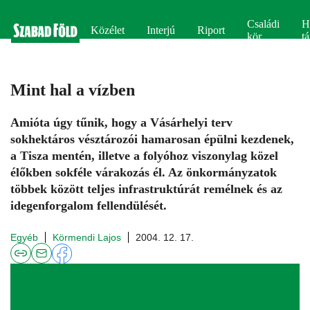
Családi
H
Közélet
Interjú
Riport
kör
tá
Mint hal a vízben
Amióta úgy tűnik, hogy a Vásárhelyi terv
sokhektáros vésztározói hamarosan épülni kezdenek,
a Tisza mentén, illetve a folyóhoz viszonylag közel
élőkben sokféle várakozás él. Az önkormányzatok
többek között teljes infrastruktúrát remélnek és az
idegenforgalom fellendülését.
Egyéb
Körmendi Lajos
2004. 12. 17.