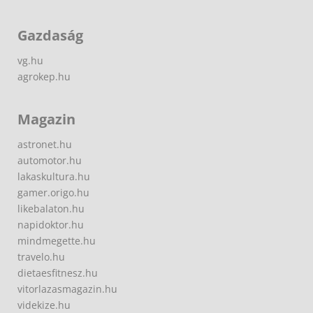
Gazdaság
vg.hu
agrokep.hu
Magazin
astronet.hu
automotor.hu
lakaskultura.hu
gamer.origo.hu
likebalaton.hu
napidoktor.hu
mindmegette.hu
travelo.hu
dietaesfitnesz.hu
vitorlazasmagazin.hu
videkize.hu