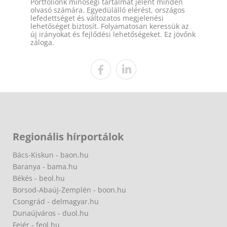
Portfóliónk minőségi tartalmat jelent minden
olvasó számára. Egyedülálló elérést, országos
lefedettséget és változatos megjelenési
lehetőséget biztosít. Folyamatosan keressük az
új irányokat és fejlődési lehetőségeket. Ez jövőnk
záloga.
Regionális hírportálok
Bács-Kiskun - baon.hu
Baranya - bama.hu
Békés - beol.hu
Borsod-Abaúj-Zemplén - boon.hu
Csongrád - delmagyar.hu
Dunaújváros - duol.hu
Fejér - feol.hu