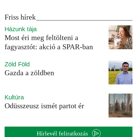
Friss hírek
Házunk tája
Most éri meg feltölteni a
fagyasztót: akció a SPAR-ban
Zöld Föld
Gazda a zöldben
Kultúra
Odüsszeusz ismét partot ér
Hírlevél feliratkozás