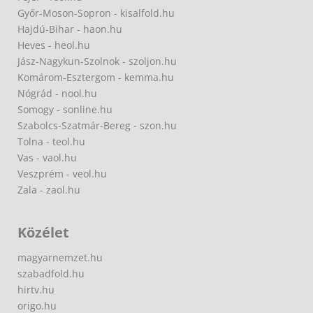
Győr-Moson-Sopron - kisalfold.hu
Hajdú-Bihar - haon.hu
Heves - heol.hu
Jász-Nagykun-Szolnok - szoljon.hu
Komárom-Esztergom - kemma.hu
Nógrád - nool.hu
Somogy - sonline.hu
Szabolcs-Szatmár-Bereg - szon.hu
Tolna - teol.hu
Vas - vaol.hu
Veszprém - veol.hu
Zala - zaol.hu
Közélet
magyarnemzet.hu
szabadfold.hu
hirtv.hu
origo.hu