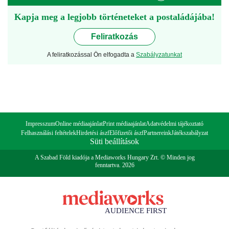
Kapja meg a legjobb történeteket a postaládájába!
Feliratkozás
A feliratkozással Ön elfogadta a
Szabályzatunkat
Impresszum
Online médiaajánlat
Print médiaajánlat
Adatvédelmi tájékoztató
Felhasználási feltételek
Hirdetési ászf
Előfizetői ászf
Partnereink
Játékszabályzat
Süti beállítások
A Szabad Föld kiadója a Mediaworks Hungary Zrt. © Minden jog
fenntartva. 2026