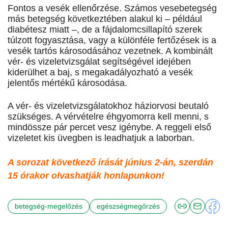
Fontos a vesék ellenőrzése. Számos vesebetegség
más betegség következtében alakul ki – például
diabétesz miatt –, de a fájdalomcsillapító szerek
túlzott fogyasztása, vagy a különféle fertőzések is a
vesék tartós károsodásához vezetnek. A kombinált
vér- és vizeletvizsgálat segítségével idejében
kiderülhet a baj, s megakadályozható a vesék
jelentős mértékű károsodása.
A vér- és vizeletvizsgálatokhoz háziorvosi beutaló
szükséges. A vérvételre éhgyomorra kell menni, s
mindössze pár percet vesz igénybe. A reggeli első
vizeletet kis üvegben is leadhatjuk a laborban.
A sorozat következő írását június 2-án, szerdán
15 órakor olvashatják honlapunkon!
betegség-megelőzés
egészségmegőrzés