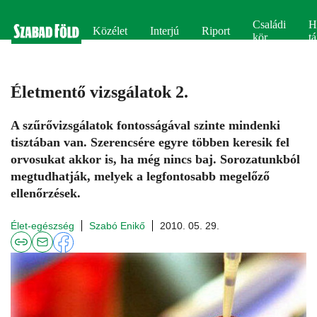
Családi
H
Közélet
Interjú
Riport
kör
tá
Életmentő vizsgálatok 2.
A szűrővizsgálatok fontosságával szinte mindenki
tisztában van. Szerencsére egyre többen keresik fel
orvosukat akkor is, ha még nincs baj. Sorozatunkból
megtudhatják, melyek a legfontosabb megelőző
ellenőrzések.
Élet-egészség
Szabó Enikő
2010. 05. 29.