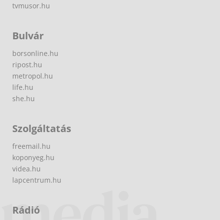
tvmusor.hu
Bulvár
borsonline.hu
ripost.hu
metropol.hu
life.hu
she.hu
Szolgáltatás
freemail.hu
koponyeg.hu
videa.hu
lapcentrum.hu
Rádió