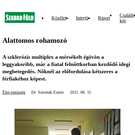
Családi
Közélet
Interjú
Riport
kör
Alattomos rohamozó
A szklerózis multiplex a mérsékelt égövön a
leggyakoribb, már a fiatal felnőttkorban kezdődő idegi
megbetegedés. Nőknél az előfordulása kétszeres a
férfiakéhoz képest.
Élet-egészség
Dr. Szirmák Eszter
2011. 06. 11.