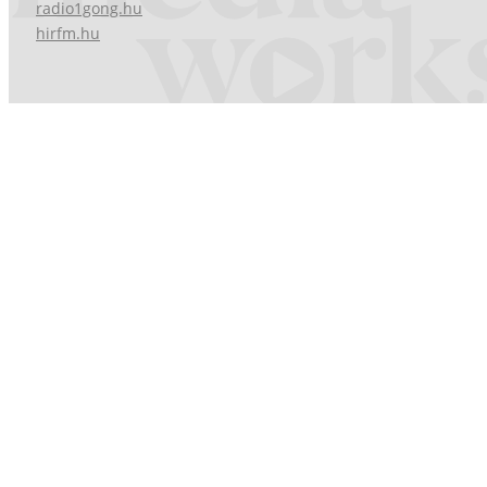
radio1gong.hu
hirfm.hu