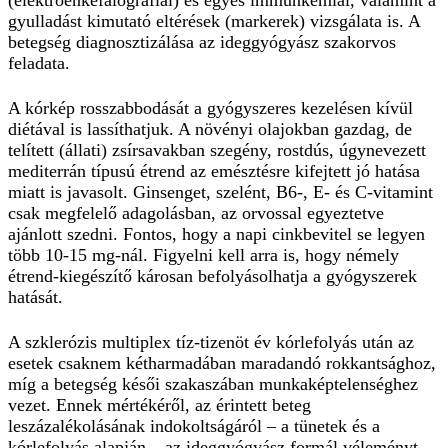
(elektroenkefalográfiai) és egyes immunkémiai, valamint a
gyulladást kimutató eltérések (markerek) vizsgálata is. A
betegség diagnosztizálása az ideggyógyász szakorvos
feladata.
A kórkép rosszabbodását a gyógyszeres kezelésen kívül
diétával is lassíthatjuk. A növényi olajokban gazdag, de
telített (állati) zsírsavakban szegény, rostdús, úgynevezett
mediterrán típusú étrend az emésztésre kifejtett jó hatása
miatt is javasolt. Ginsenget, szelént, B6-, E- és C-vitamint
csak megfelelő adagolásban, az orvossal egyeztetve
ajánlott szedni. Fontos, hogy a napi cinkbevitel se legyen
több 10-15 mg-nál. Figyelni kell arra is, hogy némely
étrend-kiegészítő károsan befolyásolhatja a gyógyszerek
hatását.
A szklerózis multiplex tíz-tizenöt év kórlefolyás után az
esetek csaknem kétharmadában maradandó rokkantsághoz,
míg a betegség késői szakaszában munkaképtelenséghez
vezet. Ennek mértékéről, az érintett beteg
leszázalékolásának indokoltságáról – a tünetek és a
kórlefolyás alapján – az ideggyógyász formál véleményt.