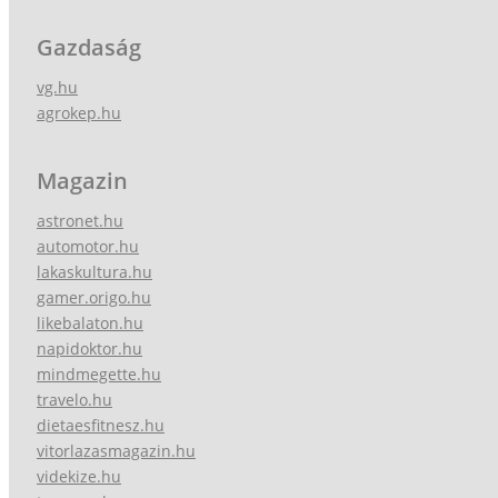
Gazdaság
vg.hu
agrokep.hu
Magazin
astronet.hu
automotor.hu
lakaskultura.hu
gamer.origo.hu
likebalaton.hu
napidoktor.hu
mindmegette.hu
travelo.hu
dietaesfitnesz.hu
vitorlazasmagazin.hu
videkize.hu