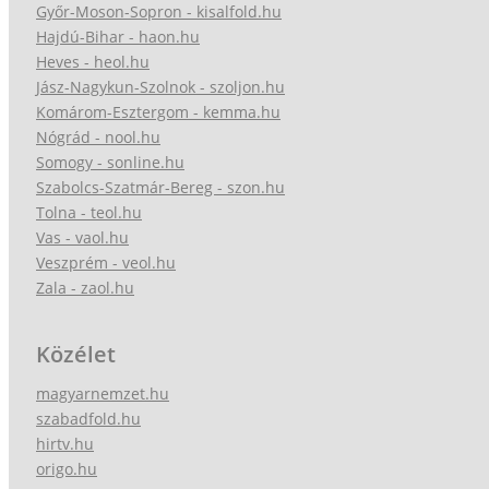
Győr-Moson-Sopron - kisalfold.hu
Hajdú-Bihar - haon.hu
Heves - heol.hu
Jász-Nagykun-Szolnok - szoljon.hu
Komárom-Esztergom - kemma.hu
Nógrád - nool.hu
Somogy - sonline.hu
Szabolcs-Szatmár-Bereg - szon.hu
Tolna - teol.hu
Vas - vaol.hu
Veszprém - veol.hu
Zala - zaol.hu
Közélet
magyarnemzet.hu
szabadfold.hu
hirtv.hu
origo.hu