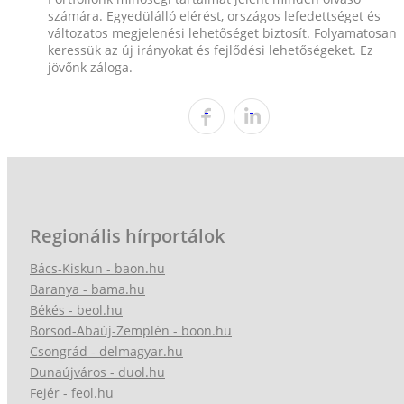
számára. Egyedülálló elérést, országos lefedettséget és
változatos megjelenési lehetőséget biztosít. Folyamatosan
keressük az új irányokat és fejlődési lehetőségeket. Ez
jövőnk záloga.
Regionális hírportálok
Bács-Kiskun - baon.hu
Baranya - bama.hu
Békés - beol.hu
Borsod-Abaúj-Zemplén - boon.hu
Csongrád - delmagyar.hu
Dunaújváros - duol.hu
Fejér - feol.hu