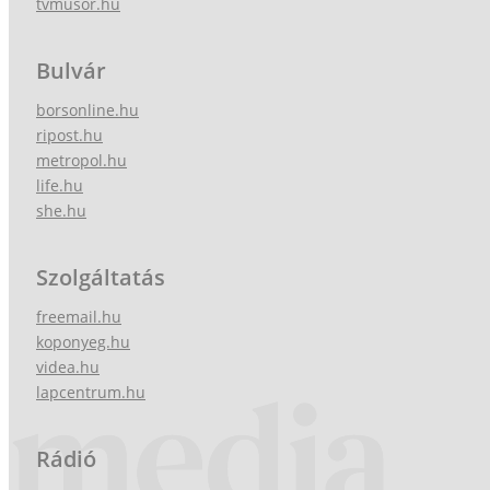
tvmusor.hu
Bulvár
borsonline.hu
ripost.hu
metropol.hu
life.hu
she.hu
Szolgáltatás
freemail.hu
koponyeg.hu
videa.hu
lapcentrum.hu
Rádió