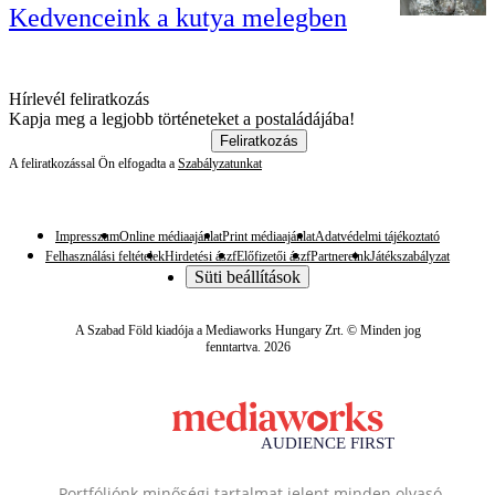
Kedvenceink a kutya melegben
Hírlevél feliratkozás
Kapja meg a legjobb történeteket a postaládájába!
Feliratkozás
A feliratkozással Ön elfogadta a
Szabályzatunkat
Impresszum
Online médiaajánlat
Print médiaajánlat
Adatvédelmi tájékoztató
Felhasználási feltételek
Hirdetési ászf
Előfizetői ászf
Partnereink
Játékszabályzat
Süti beállítások
A Szabad Föld kiadója a Mediaworks Hungary Zrt. © Minden jog
fenntartva. 2026
Portfóliónk minőségi tartalmat jelent minden olvasó