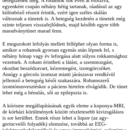
betegszenek meg. A rohamok sok éven át elosztva,
egyenként csupán néhány hétig tartanak, ráadásul az agy
különböző részeit érintik, ezért igen széles skálán
változnak a tünetek is. A betegség kezdetén a tünetek még
szinte teljesen visszafejlődnek, majd később egyre több
maradványtünet marad fenn.
E megszokott lefolyás mellett felléphet olyan forma is,
amikor a rohamok gyorsan egymás után lépnek fel, s
néhány hónap vagy év leforgása alatt súlyos rokkantsághoz
vezetnek. A roham érintheti a látást, a szemmozgást,
okozhat beszédzavart, kézremegést, izomgörcsöket.
Amúgy a görcsös izomzat miatti járászavar rendkívül
jellemző a betegség késői szakaszára. Rohamszerű
izomtónusvesztéskor a páciens hirtelen elvágódik. De tünet
lehet még a bénulás, sőt az epilepszia is.
A kórisme megállapításának egyik eleme a koponya-MRI,
de kórházi körülmények között részletesebb kivizsgálásra
is sor kerülhet. Ennek része lehet a liquor (az agy-
gerincvelői folyadék) elemzése, továbbá az EEG-