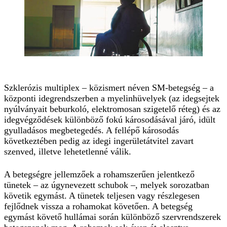
Szklerózis multiplex – közismert néven SM-betegség – a
központi idegrendszerben a myelinhü­velyek (az idegsejtek
nyúlványait beburkoló, elektromosan szigetelő réteg) és az
idegvégződések különböző fokú károsodásával járó, idült
gyulladásos megbetegedés. A fellépő károsodás
következtében pedig az idegi ingerületátvitel zavart
szenved, illetve lehetetlenné válik.
A betegségre jellemzőek a rohamszerűen jelentkező
tünetek – az úgynevezett schubok –, melyek sorozatban
követik egymást. A tünetek teljesen vagy részlegesen
fejlődnek vissza a rohamokat követően. A betegség
egymást követő hullámai során különböző szervrendszerek