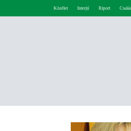
Közélet
Interjú
Riport
Csalá