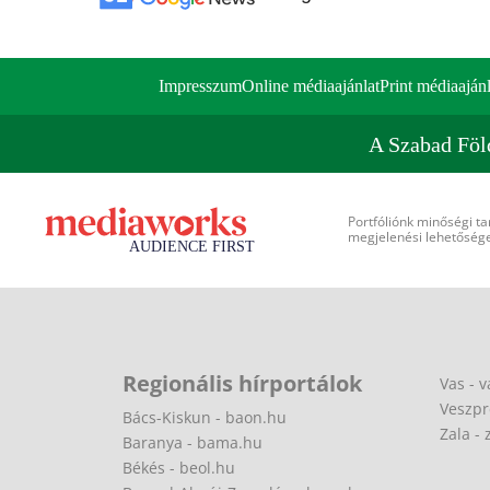
Impresszum
Online médiaajánlat
Print médiaajánl
A Szabad Föl
Portfóliónk minőségi ta
megjelenési lehetőséget
Regionális hírportálok
Vas - v
Veszpr
Bács-Kiskun - baon.hu
Zala - 
Baranya - bama.hu
Békés - beol.hu