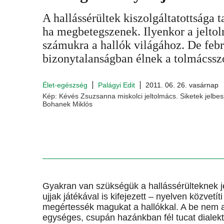
A hallássérültek kiszolgáltatottsága 
ha megbetegszenek. Ilyenkor a jeltol
számukra a hallók világához. De febr
bizonytalanságban élnek a tolmácssz
Élet-egészség
Palágyi Edit
2011. 06. 26. vasárnap
Kép: Kévés Zsuzsanna miskolci jeltolmács. Siketek jelbe
Bohanek Miklós
Gyakran van szükségük a hallássérülteknek je
ujjak játékával is kifejezett – nyelven közvet
megértessék magukat a hallókkal. A be nem 
egységes, csupán hazánkban fél tucat dialek