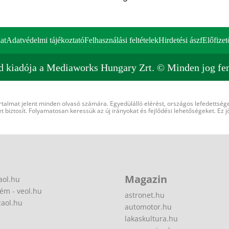
at
Adatvédelmi tájékoztató
Felhasználási feltételek
Hirdetési ászf
Előfizet
d kiadója a Mediaworks Hungary Zrt. © Minden jog fen
rtalmat jelent minden olvasó számára. Egyedülálló elérést, országos lefedettsége
 biztosít. Folyamatosan keressük az új irányokat és fejlődési lehetőségeket. Ez j
Magazin
aol.hu
ém - veol.hu
astronet.hu
zaol.hu
automotor.hu
lakaskultura.hu