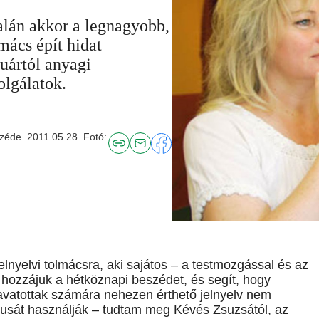
talán akkor a legnagyobb,
mács épít hidat
uártól anyagi
olgálatok.
széde. 2011.05.28. Fotó:
lnyelvi tolmácsra, aki sajátos – a testmozgással és az
íti hozzájuk a hétköznapi beszédet, és segít, hogy
avatottak számára nehezen érthető jelnyelv nem
tusát használják – tudtam meg Kévés Zsuzsától, az