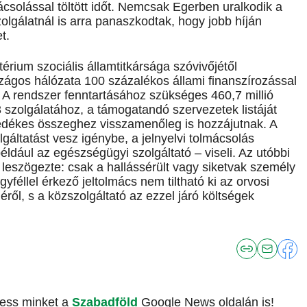
mácsolással töltött időt. Nemcsak Egerben uralkodik a
olgálatnál is arra panaszkodtak, hogy jobb híján
t.
érium szociális államtitkársága szóvivőjétől
szágos hálózata 100 százalékos állami finanszírozással
k. A rendszer fenntartásához szükséges 460,7 millió
 23 szolgálatához, a támogatandó szervezetek listáját
sedékes összeghez visszamenőleg is hozzájutnak. A
olgáltatást vesz igénybe, a jelnyelvi tolmácsolás
például az egészségügyi szolgáltató – viseli. Az utóbbi
 leszögezte: csak a hallássérült vagy siketvak személy
gyféllel érkező jeltolmács nem tiltható ki az orvosi
éről, s a közszolgáltató az ezzel járó költségek
vess minket a
Szabadföld
Google News oldalán is!