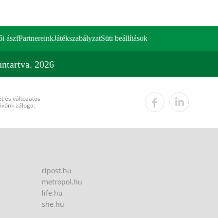
ői ászf
Partnereink
Játékszabályzat
Süti beállítások
ntartva. 2026
t és változatos
övőnk záloga.
ripost.hu
metropol.hu
life.hu
she.hu