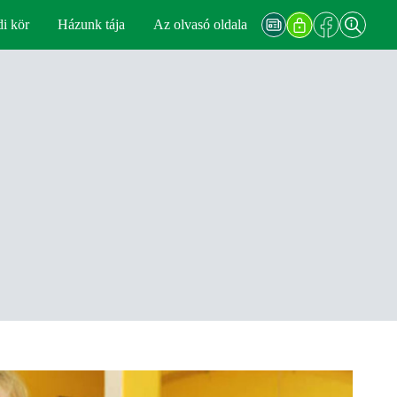
di kör
Házunk tája
Az olvasó oldala