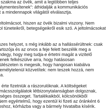
ő szakma az övék, amit a legtöbben teljes
lymentesítenek”: áthidalják a kommunikációs
 a mindennapok világától elválasztja.
eltolmácsot, hiszen az övék bizalmi viszony. Nem
ol tüneteikről, betegségeikről esik szó. A jeltolmácsokat
szes helyzet, s még inkább az a hallássérültnek: csak
tozója és az orvos a feje felett beszélik meg a
degy, hogy meg tudja-e értetni magát a vizitelő
enek felkészülve arra, hogy hatásosan
fülészeten is megesik, hogy hangosan kiabálva
személytelenül közvetítek: nem teszek hozzá, nem
a.
 érte fizetniük a rászorulóknak. A költségeket
olmácsszolgálatok létbizonytalanságban dolgoznak,
ges összeget. Tartalékaikból, kölcsönökből
em egyértelmű, hogy ezentúl ki fizeti az óránként 6
rvoshoz, kórházba vagy a bármely hivatalba kísérik.