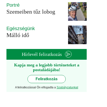
Portré
Szemeiben tűz lobog
Egészségünk
Málló idő
Hírlevél feliratkozás
Kapja meg a legjobb történeteket a
postaládájába!
Feliratkozás
A feliratkozással Ön elfogadta a
Szabályzatunkat