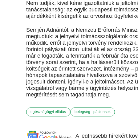
Nem tudják, kivel kéne igazoltatniuk a jeltol
tanácstalanság: az egyik budapesti tolmácssz
ajándékként kísérgetik az orvoshoz ügyfeleike
Semjén Adriántól, a Nemzeti Erőforrás Miniszt
megtudtuk: a jelnyelvi tolmácsszolgálatok or
működik, erről a jelnyelvi törvény rendelkezi
forintot pályázati úton juttatják el az ország
már elfogadták, a fenntartók a február óta e
törvény sorai szerint, ha a hallássérült közsz
költségeit az érintett szervezet, intézmény – 
hónapok tapasztalataira hivatkozva a szóvivő
jogosult dönteni, igényli-e a jeltolmácsot. Az ü
vizsgálatról vagy bármely ügyintézés helyszín
megtérítését sem tagadhatja meg.
egészségügyi ellátás
betegség - páciensek
A legfrissebb hírekért kö