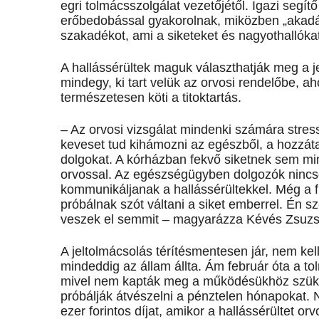
egri tolmácsszolgálat vezetőjétől. Igazi segít
erőbedobással gyakorolnak, miközben „akadá
szakadékot, ami a siketeket és nagyothallókat
A hallássérültek maguk választhatják meg a j
mindegy, ki tart velük az orvosi rendelőbe, ah
természetesen köti a titoktartás.
– Az orvosi vizsgálat mindenki számára stres
keveset tud kihámozni az egészből, a hozzátar
dolgokat. A kórházban fekvő siketnek sem min
orvossal. Az egészségügyben dolgozók nincs
kommunikáljanak a hallássérültekkel. Még a 
próbálnak szót váltani a siket emberrel. Én 
veszek el semmit – magyarázza Kévés Zsuzs
A jeltolmácsolás térítésmentesen jár, nem kell
mindeddig az állam állta. Ám február óta a t
mivel nem kapták meg a működésükhöz szüksé
próbálják átvészelni a pénztelen hónapokat. N
ezer forintos díjat, amikor a hallássérültet o