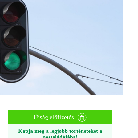
Újság előfizetés
Kapja meg a legjobb történeteket a
postaládájába!