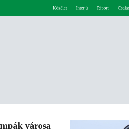
Közélet
Interjú
Riport
Csalá
lámpák városa