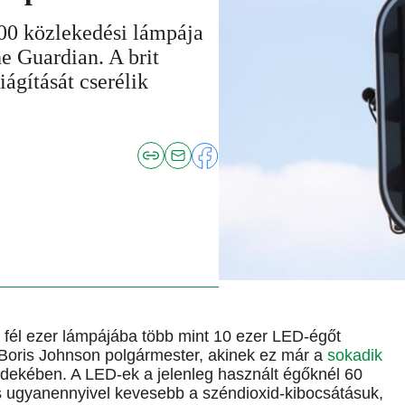
00 közlekedési lámpája
he Guardian. A brit
ágítását cserélik
él ezer lámpájába több mint 10 ezer LED-égőt
 Boris Johnson polgármester, akinek ez már a
sokadik
érdekében. A LED-ek a jelenleg használt égőknél 60
s ugyanennyivel kevesebb a széndioxid-kibocsátásuk,