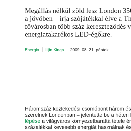
Megállás nélkül zöld lesz London 35
a jövőben – írja szójátékkal élve a T
fővárosban több száz kereszteződés vi
energiatakarékos LED-égőkre.
Energia
Ilijin Kinga
2009. 08. 21. péntek
Háromszáz közlekedési csomópont három és f
szerelnek Londonban – jelentette be a héten
lépése
a világváros környezetbaráttá tétele 
százalékkal kevesebb energiát használnak é