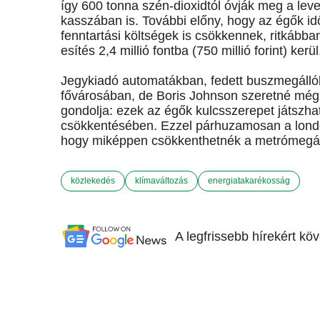
így 600 tonna szén-dioxidtól óvják meg a leveg
kasszában is. További előny, hogy az égők id
fenntartási költségek is csökkennek, ritkábba
esítés 2,4 millió fontba (750 millió forint) ke
Jegykiadó automatákban, fedett buszmegálló
fővárosában, de Boris Johnson szeretné még t
gondolja: ezek az égők kulcsszerepet játszh
csökkentésében. Ezzel párhuzamosan a londoni
hogy miképpen csökkenthetnék a metrómegálló
közlekedés
klímaváltozás
energiatakarékosság
A legfrissebb hírekért kö