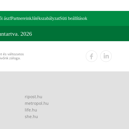
ői ászf
Partnereink
Játékszabályzat
Süti beállítások
ntartva. 2026
t és változatos
övőnk záloga.
ripost.hu
metropol.hu
life.hu
she.hu