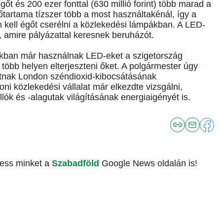
őt és 200 ezer fonttal (630 millió forint) több marad a
őtartama tízszer több a most használtakénál, így a
n kell égőt cserélni a közlekedési lámpákban. A LED-
rül, amire pályázattal keresnek beruházót.
kban már használnak LED-eket a szigetország
öbb helyen elterjeszteni őket. A polgármester úgy
atnak London széndioxid-kibocsátásának
 közlekedési vállalat már elkezdte vizsgálni,
k és -alagutak világításának energiaigényét is.
vess minket a
Szabadföld
Google News oldalán is!