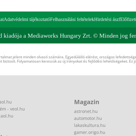
at
Adatvédelmi tájékoztató
Felhasználási feltételek
Hirdetési ászf
Előfizet
d kiadója a Mediaworks Hungary Zrt. © Minden jog fen
rtalmat jelent minden olvasó számára. Egyedülálló elérést, országos lefedettsége
 biztosít. Folyamatosan keressük az új irányokat és fejlődési lehetőségeket. Ez j
Magazin
aol.hu
ém - veol.hu
astronet.hu
zaol.hu
automotor.hu
lakaskultura.hu
gamer.origo.hu