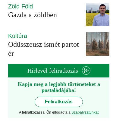
Zöld Föld
Gazda a zöldben
Kultúra
Odüsszeusz ismét partot
ér
Hírlevél feliratkozás
Kapja meg a legjobb történeteket a
postaládájába!
Feliratkozás
A feliratkozással Ön elfogadta a
Szabályzatunkat