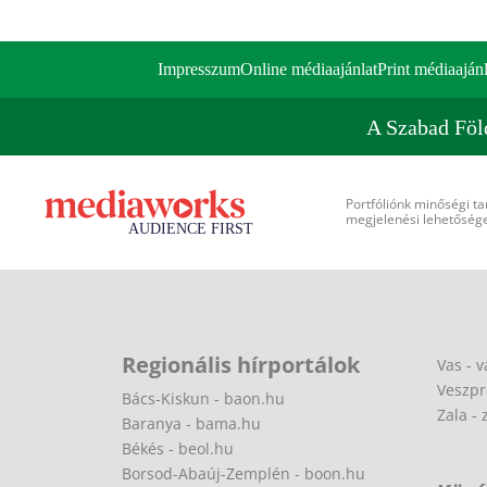
Impresszum
Online médiaajánlat
Print médiaajánl
A Szabad Föl
Portfóliónk minőségi ta
megjelenési lehetőséget
Regionális hírportálok
Vas - v
Veszpr
Bács-Kiskun - baon.hu
Zala - 
Baranya - bama.hu
Békés - beol.hu
Borsod-Abaúj-Zemplén - boon.hu