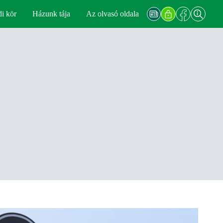
di kör
Házunk tája
Az olvasó oldala