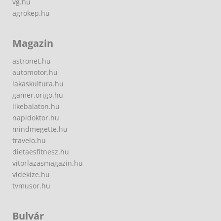
vg.hu
agrokep.hu
Magazin
astronet.hu
automotor.hu
lakaskultura.hu
gamer.origo.hu
likebalaton.hu
napidoktor.hu
mindmegette.hu
travelo.hu
dietaesfitnesz.hu
vitorlazasmagazin.hu
videkize.hu
tvmusor.hu
Bulvár