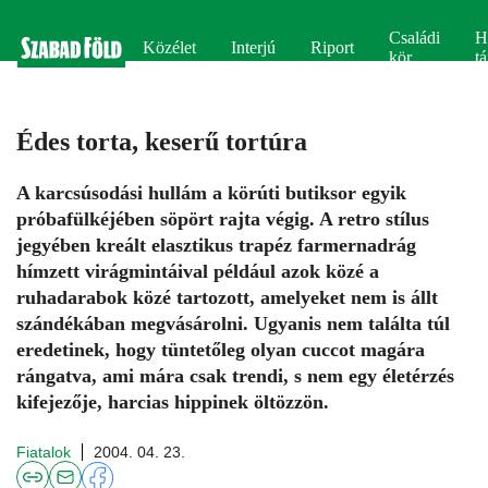
Családi
H
Közélet
Interjú
Riport
kör
tá
Édes torta, keserű tortúra
A karcsúsodási hullám a körúti butiksor egyik
próbafülkéjében söpört rajta végig. A retro stílus
jegyében kreált elasztikus trapéz farmernadrág
hímzett virágmintáival például azok közé a
ruhadarabok közé tartozott, amelyeket nem is állt
szándékában megvásárolni. Ugyanis nem találta túl
eredetinek, hogy tüntetőleg olyan cuccot magára
rángatva, ami mára csak trendi, s nem egy életérzés
kifejezője, harcias hippinek öltözzön.
Fiatalok
2004. 04. 23.