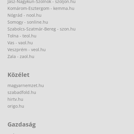
Jász-Nagykun-Szolnok - szoljon.hu
Komárom-Esztergom - kemma.hu
Nógrád - nool.hu
Somogy - sonline.hu
Szabolcs-Szatmár-Bereg - szon.hu
Tolna - teol.hu
Vas - vaol.hu
Veszprém - veol.hu
Zala - zaol.hu
Közélet
magyarnemzet.hu
szabadfold.hu
hirtv.hu
origo.hu
Gazdaság