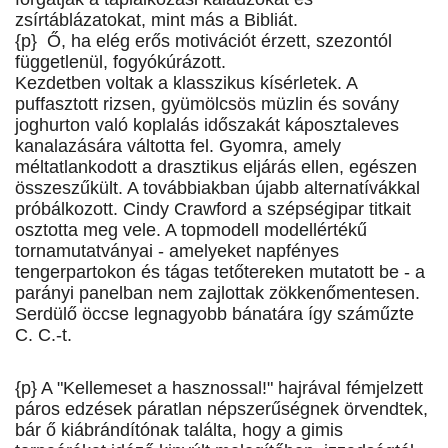
zsírtáblázatokat, mint más a Bibliát.
{p} Ő, ha elég erős motivációt érzett, szezontól
függetlenül, fogyókúrázott.
Kezdetben voltak a klasszikus kísérletek. A
puffasztott rizsen, gyümölcsös müzlin és sovány
joghurton való koplalás időszakát káposztaleves
kanalazására váltotta fel. Gyomra, amely
méltatlankodott a drasztikus eljárás ellen, egészen
összeszűkült. A továbbiakban újabb alternatívákkal
próbálkozott. Cindy Crawford a szépségipar titkait
osztotta meg vele. A topmodell modellértékű
tornamutatványai - amelyeket napfényes
tengerpartokon és tágas tetőtereken mutatott be - a
parányi panelban nem zajlottak zökkenőmentesen.
Serdülő öccse legnagyobb bánatára így száműzte
C. C.-t.
{p} A "Kellemeset a hasznossal!" hajrával fémjelzett
páros edzések páratlan népszerűségnek örvendtek,
bár ő kiábrándítónak találta, hogy a gimis