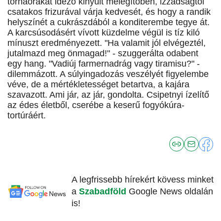
tornaórákat idéző kinyúlt melegítőben, izzadságtól
csatakos frizurával várja kedvesét, és hogy a randik
helyszínét a cukrászdából a konditerembe tegye át.
A karcsúsodásért vívott küzdelme végül is tíz kiló
mínuszt eredményezett. "Ha valamit jól elvégeztél,
jutalmazd meg önmagad!" - szuggerálta odabent
egy hang. "Vadiúj farmernadrág vagy tiramisu?" -
dilemmázott. A súlyingadozás veszélyét figyelembe
véve, de a mértékletességet betartva, a kajára
szavazott. Ami jár, az jár, gondolta. Csipetnyi ízelítő
az édes életből, cserébe a keserű fogyókúra-
tortúráért.
A legfrissebb hírekért kövess minket
a
Szabadföld
Google News oldalán
is!