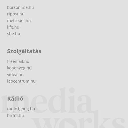
borsonline.hu
ripost.hu
metropol.hu
life.hu
she.hu
Szolgáltatás
freemail.hu
koponyeg.hu
videa.hu
lapcentrum.hu
Rádió
radio1gong.hu
hirfm.hu