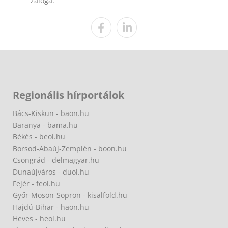
záloga.
Regionális hírportálok
Bács-Kiskun - baon.hu
Baranya - bama.hu
Békés - beol.hu
Borsod-Abaúj-Zemplén - boon.hu
Csongrád - delmagyar.hu
Dunaújváros - duol.hu
Fejér - feol.hu
Győr-Moson-Sopron - kisalfold.hu
Hajdú-Bihar - haon.hu
Heves - heol.hu