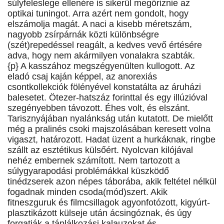
súlyfeleslege ellenére is sikerül megőriznie az
optikai tuningot. Arra azért nem gondolt, hogy
elszámolja magát. A naci a kisebb méretszám,
nagyobb zsírpárnák közti különbségre
(szét)repedéssel reagált, a kedves vevő értésére
adva, hogy nem akármilyen vonalakra szabták.
{p} A kasszához megszégyenülten kullogott. Az
eladó csaj kaján képpel, az anorexiás
csontkollekciók fölényével konstatálta az áruházi
balesetet. Ötezer-hatszáz forinttal és egy illúzióval
szegényebben távozott. Éhes volt, és elszánt.
Tarisznyájában nyalánkság után kutatott. De mielőtt
még a pralinés csoki majszolásában keresett volna
vigaszt, határozott. Hadat üzent a hurkáknak, ringbe
szállt az esztétikus külsőért. Nyolcvan kilójával
nehéz embernek számított. Nem tartozott a
súlygyarapodási problémákkal küszködő
tinédzserek azon népes táborába, akik feltétel nélkül
fogadnak minden csoda(mód)szert. Akik
fitneszguruk és filmcsillagok agyonfotózott, kigyúrt-
plasztikázott külseje után ácsingóznak, és úgy
forgatják a táplálkozási kalauzokat és