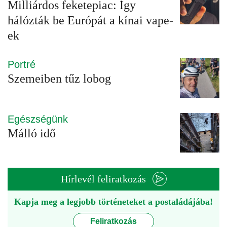
Milliárdos feketepiac: Így
hálózták be Európát a kínai vape-
ek
Portré
Szemeiben tűz lobog
Egészségünk
Málló idő
Hírlevél feliratkozás
Kapja meg a legjobb történeteket a postaládájába!
Feliratkozás