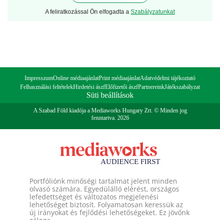
A feliratkozással Ön elfogadta a
Szabályzatunkat
Impresszum
Online médiaajánlat
Print médiaajánlat
Adatvédelmi tájékoztató
Felhasználási feltételek
Hirdetési ászf
Előfizetői ászf
Partnereink
Játékszabályzat
Süti beállítások
A Szabad Föld kiadója a Mediaworks Hungary Zrt. © Minden jog
fenntartva. 2026
Portfóliónk minőségi tartalmat jelent minden
olvasó számára. Egyedülálló elérést, országos
lefedettséget és változatos megjelenési
lehetőséget biztosít. Folyamatosan keressük az
új irányokat és fejlődési lehetőségeket. Ez jövőnk