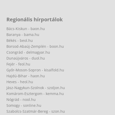
Regionális hírportálok
Bács-Kiskun - baon.hu
Baranya - bama.hu
Békés - beol.hu
Borsod-Abaúj-Zemplén - boon.hu
Csongrád - delmagyar.hu
Dunaújváros - duol.hu
Fejér - feol.hu
Győr-Moson-Sopron - kisalfold.hu
Hajdú-Bihar - haon.hu
Heves - heol.hu
Jász-Nagykun-Szolnok - szoljon.hu
Komárom-Esztergom - kemma.hu
Nógrád - nool.hu
Somogy - sonline.hu
Szabolcs-Szatmár-Bereg - szon.hu