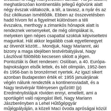
meghatározóan kontinentális jellegű égövünk alatt
négy évszak váltakozik, a tél, a tavasz, a nyár és az
ősz ciklikusan ismétlődik. Ebben az összevetésben
hadd hívom fel a figyelmet különösen a téli
évszakra, merthogy a zimankós hónapok alatt is
rendeznek versenyeket, de még olimpiákat is,
melyeken igen népes csapattal szoktuk képviseltetni
magunkat. Hát akkor legalább csak egyetlenegyet
az ötvenöt között... Mondjuk, Nagy Mariannt, aki
bizony a maga idejében testvérbátyjával, Nagy
Lászlóval fölöttébb kecsesen siklott a jégen.
Pontozták is őket rendesen: Oslóban, a 40. Európa-
bajnokságon elsők lettek, és két olimpián, 1952-ben
és 1956-ban is bronzérmet nyertek. Az igazi sikert
azonban Budapesten érték el: 1955 januárjának
végén nálunk rendezték a kontinensviadalt, és a
Nagy testvérpár fölényesen győzött! {p}
Eredménylistájuk röviden ennyi, emellett, ami a
sportágért való rajongást illeti, Nagy Mariann
Jászberényben a Lehel Hűtőgépgyár
műjégpályáján, a közeli Maci óvoda apróságai közül