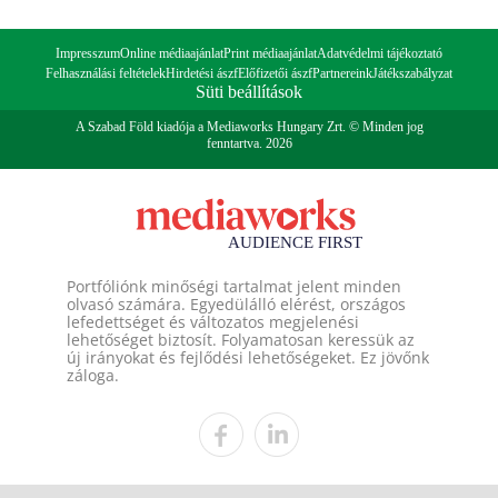
Impresszum
Online médiaajánlat
Print médiaajánlat
Adatvédelmi tájékoztató
Felhasználási feltételek
Hirdetési ászf
Előfizetői ászf
Partnereink
Játékszabályzat
Süti beállítások
A Szabad Föld kiadója a Mediaworks Hungary Zrt. © Minden jog
fenntartva. 2026
Portfóliónk minőségi tartalmat jelent minden
olvasó számára. Egyedülálló elérést, országos
lefedettséget és változatos megjelenési
lehetőséget biztosít. Folyamatosan keressük az
új irányokat és fejlődési lehetőségeket. Ez jövőnk
záloga.