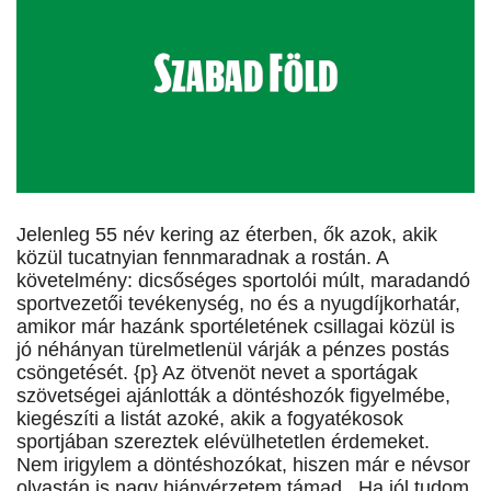
Jelenleg 55 név kering az éterben, ők azok, akik
közül tucatnyian fennmaradnak a rostán. A
követelmény: dicsőséges sportolói múlt, maradandó
sportvezetői tevékenység, no és a nyugdíjkorhatár,
amikor már hazánk sportéletének csillagai közül is
jó néhányan türelmetlenül várják a pénzes postás
csöngetését. {p} Az ötvenöt nevet a sportágak
szövetségei ajánlották a döntéshozók figyelmébe,
kiegészíti a listát azoké, akik a fogyatékosok
sportjában szereztek elévülhetetlen érdemeket.
Nem irigylem a döntéshozókat, hiszen már e névsor
olvastán is nagy hiányérzetem támad. Ha jól tudom,