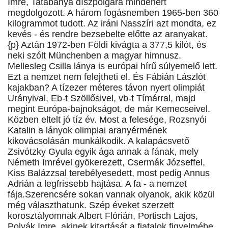
Imre, Tatabánya díszpolgára mindenért
megdolgozott. A három fogásnemben 1965-ben 360
kilogrammot tudott. Az iráni Nasszíri azt mondta, ez
kevés - és rendre bezsebelte előtte az aranyakat.
{p} Aztán 1972-ben Földi kivágta a 377,5 kilót, és
neki szólt Münchenben a magyar himnusz.
Mellesleg Csilla lánya is európai hírű súlyemelő lett.
Ezt a nemzet nem felejtheti el. És Fábián Lászlót
kajakban? A tízezer méteres távon nyert olimpiát
Urányival, Eb-t Szöllősivel, vb-t Tímárral, majd
megint Európa-bajnokságot, de már Kemecseivel.
Közben eltelt jó tíz év. Most a felesége, Rozsnyói
Katalin a lányok olimpiai aranyérmének
kikovácsolásán munkálkodik. A kalapácsvető
Zsivótzky Gyula egyik ága annak a fának, mely
Németh Imrével gyökerezett, Csermák Józseffel,
Kiss Balázzsal terebélyesedett, most pedig Annus
Adrián a legfrissebb hajtása. A fa - a nemzet
fája.Szerencsére sokan vannak olyanok, akik közül
még választhatunk. Szép éveket szerzett
korosztályomnak Albert Flórián, Portisch Lajos,
Polyák Imre, akinek kitartását a fiatalok figyelmébe