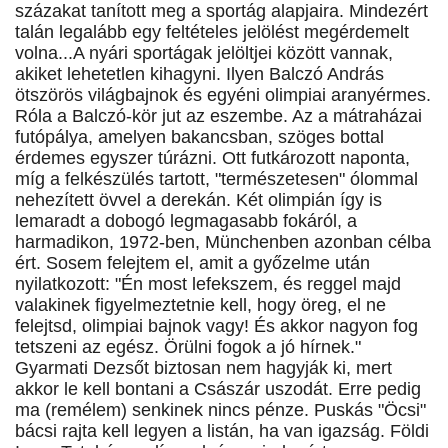
százakat tanított meg a sportág alapjaira. Mindezért
talán legalább egy feltételes jelölést megérdemelt
volna...A nyári sportágak jelöltjei között vannak,
akiket lehetetlen kihagyni. Ilyen Balczó András
ötszörös világbajnok és egyéni olimpiai aranyérmes.
Róla a Balczó-kör jut az eszembe. Az a mátraházai
futópálya, amelyen bakancsban, szöges bottal
érdemes egyszer túrázni. Ott futkározott naponta,
míg a felkészülés tartott, "természetesen" ólommal
nehezített övvel a derekán. Két olimpián így is
lemaradt a dobogó legmagasabb fokáról, a
harmadikon, 1972-ben, Münchenben azonban célba
ért. Sosem felejtem el, amit a győzelme után
nyilatkozott: "Én most lefekszem, és reggel majd
valakinek figyelmeztetnie kell, hogy öreg, el ne
felejtsd, olimpiai bajnok vagy! És akkor nagyon fog
tetszeni az egész. Örülni fogok a jó hírnek."
Gyarmati Dezsőt biztosan nem hagyják ki, mert
akkor le kell bontani a Császár uszodát. Erre pedig
ma (remélem) senkinek nincs pénze. Puskás "Öcsi"
bácsi rajta kell legyen a listán, ha van igazság. Földi