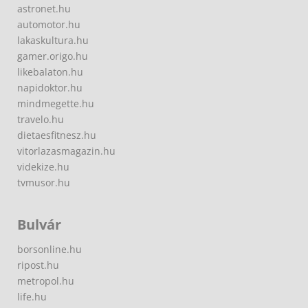
astronet.hu
automotor.hu
lakaskultura.hu
gamer.origo.hu
likebalaton.hu
napidoktor.hu
mindmegette.hu
travelo.hu
dietaesfitnesz.hu
vitorlazasmagazin.hu
videkize.hu
tvmusor.hu
Bulvár
borsonline.hu
ripost.hu
metropol.hu
life.hu