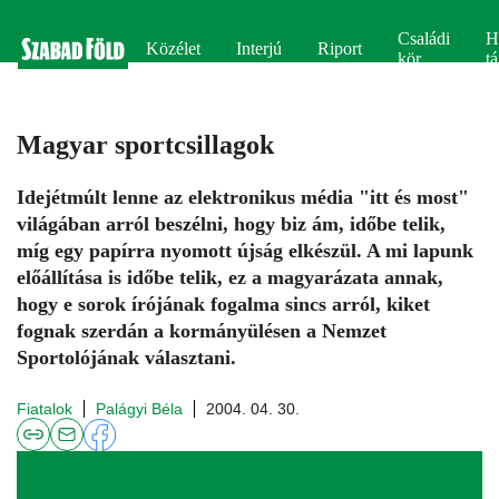
Családi
H
Közélet
Interjú
Riport
kör
tá
Magyar sportcsillagok
Idejétmúlt lenne az elektronikus média "itt és most"
világában arról beszélni, hogy biz ám, időbe telik,
míg egy papírra nyomott újság elkészül. A mi lapunk
előállítása is időbe telik, ez a magyarázata annak,
hogy e sorok írójának fogalma sincs arról, kiket
fognak szerdán a kormányülésen a Nemzet
Sportolójának választani.
Fiatalok
Palágyi Béla
2004. 04. 30.