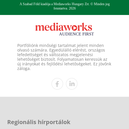
A Szabad Föld kiadója a Mediaworks Hungary Zrt. © Minden jog
fenntartva. 2026
Portfóliónk minőségi tartalmat jelent minden
olvasó számára. Egyedülálló elérést, országos
lefedettséget és változatos megjelenési
lehetőséget biztosít. Folyamatosan keressük az
új irányokat és fejlődési lehetőségeket. Ez jövőnk
záloga.
Regionális hírportálok