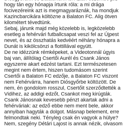
hogy tán egy hónapja írtunk róla: a mi drága
focivezéreink azt is megmagyaráznák, ha mondjuk
Kazincbarcikára költözne a Balaton FC. Alig ötven
kilométert tévedtünk.
Sebaj, járunk majd még közelebb is, legközelebb
esetleg a fehérvári futballcsapat veszi fel az Újpest
nevet, és az összhatás kedvéért néhány hónapra a
Dunát is kikölcsönzi a flottillával együtt.
De ne idézzünk rémképeket, a Videotonnál úgyis
baj van, állítólag Csertői Aurél és Csank János
egyszerre akart edzést tartani. Ezt természetesen
megint nem értem, hiszen tudomásom szerint
Csertői a Balaton FC edzője, a Balaton FC viszont
nem Fehérvárra, hanem Diósgyőrbe költözött. De
nem, én gondolom rosszul, Csertőit szerződtették a
Vidihez, az addigi edzőt, Csankot meg kirúgták.
Csank Jánosnak kevesebb pénzt akartak adni a
fehérváriak: az edző ebbe nem ment bele, akkor
annyiban hagyták a dolgot. Másnap belement, erre
felmondtak neki. Tényleg csak én vagyok a hülye?
Nem, szegény Détári Lajost is annak nézik, olvasom