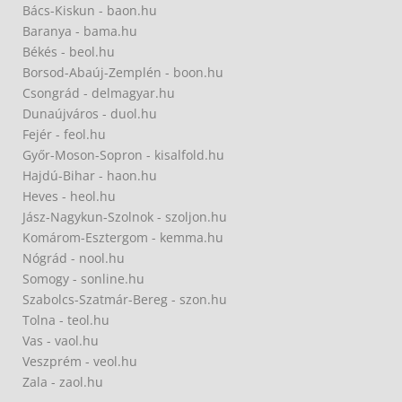
Bács-Kiskun - baon.hu
Baranya - bama.hu
Békés - beol.hu
Borsod-Abaúj-Zemplén - boon.hu
Csongrád - delmagyar.hu
Dunaújváros - duol.hu
Fejér - feol.hu
Győr-Moson-Sopron - kisalfold.hu
Hajdú-Bihar - haon.hu
Heves - heol.hu
Jász-Nagykun-Szolnok - szoljon.hu
Komárom-Esztergom - kemma.hu
Nógrád - nool.hu
Somogy - sonline.hu
Szabolcs-Szatmár-Bereg - szon.hu
Tolna - teol.hu
Vas - vaol.hu
Veszprém - veol.hu
Zala - zaol.hu