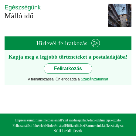
Egészségünk
Málló idő
Hírlevél feliratkozás
Kapja meg a legjobb történeteket a postaládájába!
Feliratkozás
A feliratkozással Ön elfogadta a
Szabályzatunkat
Impresszum
Online médiaajánlat
Print médiaajánlat
Adatvédelmi tájékoztató
Felhasználási feltételek
Hirdetési ászf
Előfizetői ászf
Partnereink
Játékszabályzat
Süti beállítások