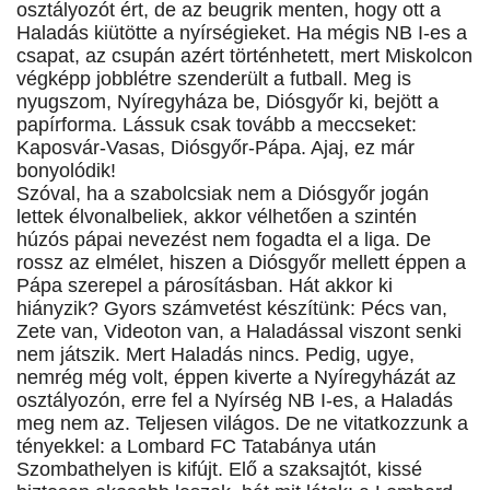
osztályozót ért, de az beugrik menten, hogy ott a
Haladás kiütötte a nyírségieket. Ha mégis NB I-es a
csapat, az csupán azért történhetett, mert Miskolcon
végképp jobblétre szenderült a futball. Meg is
nyugszom, Nyíregyháza be, Diósgyőr ki, bejött a
papírforma. Lássuk csak tovább a meccseket:
Kaposvár-Vasas, Diósgyőr-Pápa. Ajaj, ez már
bonyolódik!
Szóval, ha a szabolcsiak nem a Diósgyőr jogán
lettek élvonalbeliek, akkor vélhetően a szintén
húzós pápai nevezést nem fogadta el a liga. De
rossz az elmélet, hiszen a Diósgyőr mellett éppen a
Pápa szerepel a párosításban. Hát akkor ki
hiányzik? Gyors számvetést készítünk: Pécs van,
Zete van, Videoton van, a Haladással viszont senki
nem játszik. Mert Haladás nincs. Pedig, ugye,
nemrég még volt, éppen kiverte a Nyíregyházát az
osztályozón, erre fel a Nyírség NB I-es, a Haladás
meg nem az. Teljesen világos. De ne vitatkozzunk a
tényekkel: a Lombard FC Tatabánya után
Szombathelyen is kifújt. Elő a szaksajtót, kissé