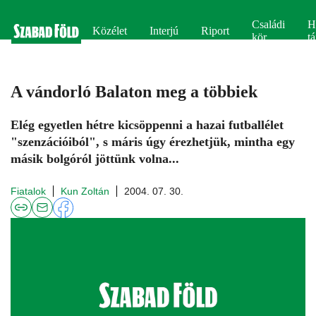
Családi
H
Közélet
Interjú
Riport
kör
tá
A vándorló Balaton meg a többiek
Elég egyetlen hétre kicsöppenni a hazai futballélet
"szenzációiból", s máris úgy érezhetjük, mintha egy
másik bolgóról jöttünk volna...
Fiatalok
Kun Zoltán
2004. 07. 30.