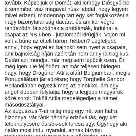
tovább. Képzeljük el Dömét, aki lemegy Diósgyőrbe
a semmibe, visz magával húsz labdát, hogy legyen
mivel edzeni, mindennap tart egy-két foglalkozást a
nagy bizonytalanság dacára, és amikor végre
rendeződni látszódnak a problémák, indulhat a
csapat az NB I-ben - jutalomból kirúgják. Vajon mi
volt a bűne az eltelt három hétben? Legfeljebb
annyi, hogy egyetlen bajnokit sem nyert a csapata,
ami bajnokság híján azért tán nem annyira tragikus.
Détári azt mondja, már meg sem lepődik ezen. Én
még igen. De fejlődöm: az már teljesen hidegen
hagy, hogy Dragóner Attila aláírt Belgiumban, mégis
Portugáliában jár edzésre; hogy Torghelle Sándor
Hollandiában egyezik meg az elnökkel, ám egy
angol klubban folytatja; hogy a legjobb magyarok
közé sorolt Tököli Attila megelégedjen a német
másodosztállyal.
Az augusztus 7-ei rajtig még egy hét van hátra;
bizonnyal vár ránk néhány edzőváltás, egy-két
telephelycsere és sok-sok furcsa ügy. Úgyhogy aki
netán most indul nyaralni, annak bízvást