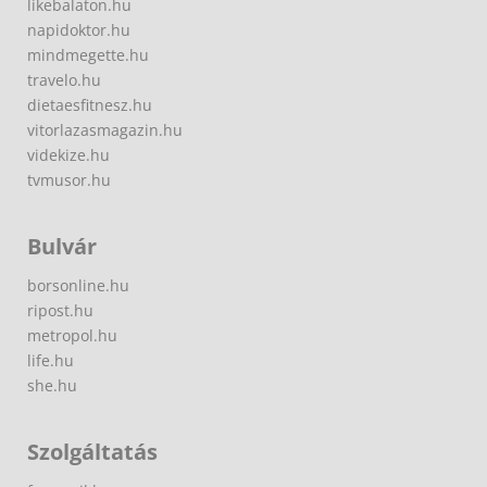
likebalaton.hu
napidoktor.hu
mindmegette.hu
travelo.hu
dietaesfitnesz.hu
vitorlazasmagazin.hu
videkize.hu
tvmusor.hu
Bulvár
borsonline.hu
ripost.hu
metropol.hu
life.hu
she.hu
Szolgáltatás