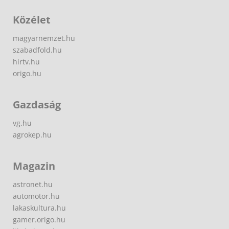
Közélet
magyarnemzet.hu
szabadfold.hu
hirtv.hu
origo.hu
Gazdaság
vg.hu
agrokep.hu
Magazin
astronet.hu
automotor.hu
lakaskultura.hu
gamer.origo.hu