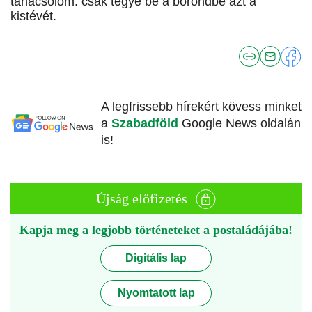
tanácsolom: csak tegye be a bőröndbe azt a
kistévét.
A legfrissebb hírekért kövess minket
a
Szabadföld
Google News oldalán
is!
Újság előfizetés
Kapja meg a legjobb történeteket a postaládájába!
Digitális lap
Nyomtatott lap