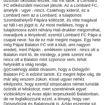
biztosan okosabb leszek, hát mit látok: a Lombard
FC előkészületi meccset játszik. Az a Lombard FC,
amelyik - ugye - nincs. Csakhogy kiderül, ez a
Lombard nem az a Lombard, a tulajdonos
Szombathelyről Pápára költözött, és vitte magával
az NB I-es jogot is. Az most mellékes, hogy a
tulajdonosra ezért néhány Hali-drukker megorrolhat,
maradjunk a tényeknél: ezentúl Lombard FC Pápa a
csapat neve. Na de ez már megint magas. Egy hete
még Pápai Balaton FC volt a klub, ami nagyon
eredeti, mert Pápán - emlékeim szerint - nincs ott a
Balaton mint tó, de mindegy, a jelek szerint már
nincs ott a Balaton mint szponzor sem, tehát
helyreállt a világ rendje.
{p}Csakhogy alább olvasom, hogy a Diósgyőri
Balaton FC is edzést tartott. Ez megint fejbe vág, de
már alig veszem zokon. Kissé ugyan nehéz
elképzelni, hogy ezentúl sörpocakos német turisták
özönlik el Miskolcot, mert szeretnének egyet
vízibiciklizni az Avas alján terpeszkedő Balatonban,
de ne foglalkozzunk ezzel, a lényeg, hogy van
Diósgyőrünk és Balatonunk is. Aztán eszembe jut,