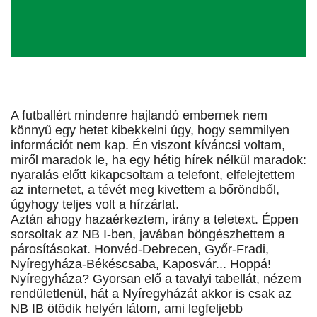
A futballért mindenre hajlandó embernek nem
könnyű egy hetet kibekkelni úgy, hogy semmilyen
információt nem kap. Én viszont kíváncsi voltam,
miről maradok le, ha egy hétig hírek nélkül maradok:
nyaralás előtt kikapcsoltam a telefont, elfelejtettem
az internetet, a tévét meg kivettem a bőröndből,
úgyhogy teljes volt a hírzárlat.
Aztán ahogy hazaérkeztem, irány a teletext. Éppen
sorsoltak az NB I-ben, javában böngészhettem a
párosításokat. Honvéd-Debrecen, Győr-Fradi,
Nyíregyháza-Békéscsaba, Kaposvár... Hoppá!
Nyíregyháza? Gyorsan elő a tavalyi tabellát, nézem
rendületlenül, hát a Nyíregyházát akkor is csak az
NB IB ötödik helyén látom, ami legfeljebb