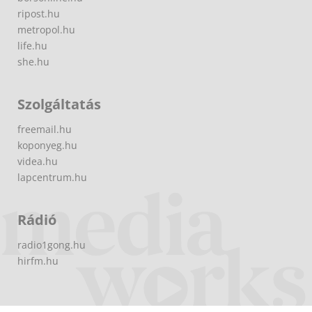
ripost.hu
metropol.hu
life.hu
she.hu
Szolgáltatás
freemail.hu
koponyeg.hu
videa.hu
lapcentrum.hu
Rádió
radio1gong.hu
hirfm.hu