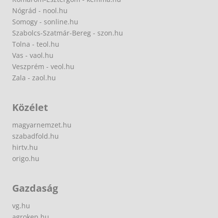
Nógrád - nool.hu
Somogy - sonline.hu
Szabolcs-Szatmár-Bereg - szon.hu
Tolna - teol.hu
Vas - vaol.hu
Veszprém - veol.hu
Zala - zaol.hu
Közélet
magyarnemzet.hu
szabadfold.hu
hirtv.hu
origo.hu
Gazdaság
vg.hu
agrokep.hu