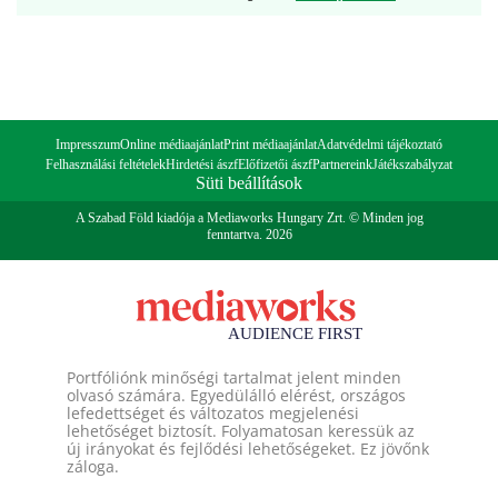
Impresszum
Online médiaajánlat
Print médiaajánlat
Adatvédelmi tájékoztató
Felhasználási feltételek
Hirdetési ászf
Előfizetői ászf
Partnereink
Játékszabályzat
Süti beállítások
A Szabad Föld kiadója a Mediaworks Hungary Zrt. © Minden jog
fenntartva. 2026
Portfóliónk minőségi tartalmat jelent minden
olvasó számára. Egyedülálló elérést, országos
lefedettséget és változatos megjelenési
lehetőséget biztosít. Folyamatosan keressük az
új irányokat és fejlődési lehetőségeket. Ez jövőnk
záloga.