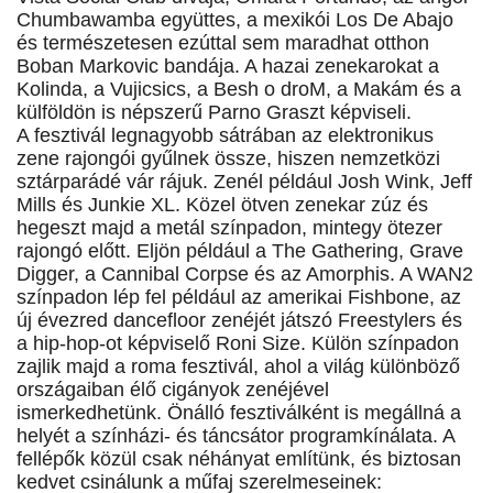
Chumbawamba együttes, a mexikói Los De Abajo
és természetesen ezúttal sem maradhat otthon
Boban Markovic bandája. A hazai zenekarokat a
Kolinda, a Vujicsics, a Besh o droM, a Makám és a
külföldön is népszerű Parno Graszt képviseli.
A fesztivál legnagyobb sátrában az elektronikus
zene rajongói gyűlnek össze, hiszen nemzetközi
sztárparádé vár rájuk. Zenél például Josh Wink, Jeff
Mills és Junkie XL. Közel ötven zenekar zúz és
hegeszt majd a metál színpadon, mintegy ötezer
rajongó előtt. Eljön például a The Gathering, Grave
Digger, a Cannibal Corpse és az Amorphis. A WAN2
színpadon lép fel például az amerikai Fishbone, az
új évezred dancefloor zenéjét játszó Freestylers és
a hip-hop-ot képviselő Roni Size. Külön színpadon
zajlik majd a roma fesztivál, ahol a világ különböző
országaiban élő cigányok zenéjével
ismerkedhetünk. Önálló fesztiválként is megállná a
helyét a színházi- és táncsátor programkínálata. A
fellépők közül csak néhányat említünk, és biztosan
kedvet csinálunk a műfaj szerelmeseinek: