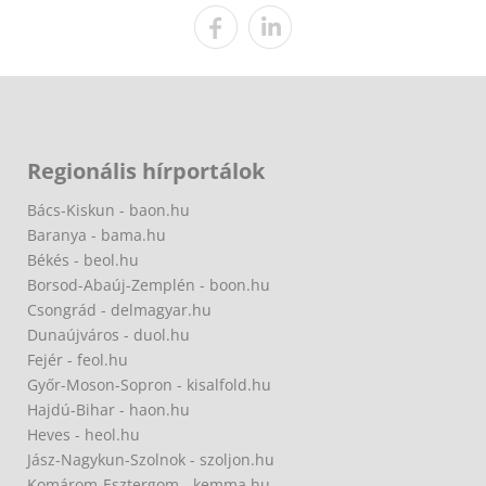
Regionális hírportálok
Bács-Kiskun - baon.hu
Baranya - bama.hu
Békés - beol.hu
Borsod-Abaúj-Zemplén - boon.hu
Csongrád - delmagyar.hu
Dunaújváros - duol.hu
Fejér - feol.hu
Győr-Moson-Sopron - kisalfold.hu
Hajdú-Bihar - haon.hu
Heves - heol.hu
Jász-Nagykun-Szolnok - szoljon.hu
Komárom-Esztergom - kemma.hu