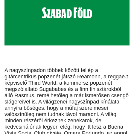
A nagyszínpadon többek között fellép a
gitárcentrikus popzenét játszó Reamonn, a reggae-t
képviselő Third World, a kommersz popzenét
megszólaltató Sugababes és a finn tinisztárokból
álló Rasmus, remélhetőleg a már ismerősen csengő
slágereivel is. A világzenei nagyszínpad kínálata
annyira bőséges, hogy a műfaj szerelmesei
valószínűleg nem tudnak távol maradni. A világ
minden részéről érkeznek zenekarok, de
kedvcsinálónak legyen elég, hogy itt lesz a Buena
Vista Social Club dívája, Omara Portundo, az angol