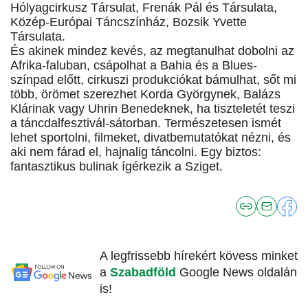
Hólyagcirkusz Társulat, Frenák Pál és Társulata,
Közép-Európai Táncszínház, Bozsik Yvette
Társulata.
És akinek mindez kevés, az megtanulhat dobolni az
Afrika-faluban, csápolhat a Bahia és a Blues-
színpad előtt, cirkuszi produkciókat bámulhat, sőt mi
több, örömet szerezhet Korda Györgynek, Balázs
Klárinak vagy Uhrin Benedeknek, ha tiszteletét teszi
a táncdalfesztivál-sátorban. Természetesen ismét
lehet sportolni, filmeket, divatbemutatókat nézni, és
aki nem fárad el, hajnalig táncolni. Egy biztos:
fantasztikus bulinak ígérkezik a Sziget.
A legfrissebb hírekért kövess minket
a
Szabadföld
Google News oldalán
is!