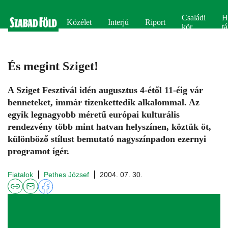
Családi
H
Közélet
Interjú
Riport
kör
tá
És megint Sziget!
A Sziget Fesztivál idén augusztus 4-étől 11-éig vár
benneteket, immár tizenkettedik alkalommal. Az
egyik legnagyobb méretű európai kulturális
rendezvény több mint hatvan helyszínen, köztük öt,
különböző stílust bemutató nagyszínpadon ezernyi
programot ígér.
Fiatalok
Pethes József
2004. 07. 30.