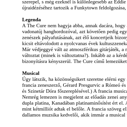
szerepel, s még ezeknél is különlegesebb az Eddie
újraidézéséhez tartozik a Funkytown feldolgozás
Legenda
A The Cure nem hagyja abba, annak dacára, hogy a 
vadonatúj hanghordozóval, azt követően pedig egy
zenészek pályafutásának, azt élő koncertjeik bizony
kicsit eltávolodott a nyolcvanas évek kultuszzeneka
Már védjeggyé vált az atmoszférikus gitárjáték, a
változtat (minek is változtatna?). Inkább az a kér
bizonyításra kényszerül. The Cure című lemezüket
Musical
Úgy látszik, ha közönségsikert szeretne elérni egy
francia zeneszerző, Gérard Presgurvic a Rómeó és J
és Szinetár Dóra főszereplésével.) A francia musica
Nemrég lemezen is megjelent az előadás zenei an
dupla platina, Kanadában platinaminősítést ért el.
mint kétmilliót adtak el belőle. A francia szöveg
dallamos muzsika kedvelői, akik immár a musical t