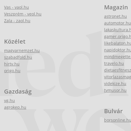
Magazin
Vas - vaol.hu
Veszprém - veol.hu
astronet.hu
Zala - zaol.hu
automotor.hu
lakaskultura.
gamer.origo.
Közélet
likebalaton.h
napidoktor.h
magyarnemzet.hu
mindmegette
szabadfold.hu
travelo.hu
hirtv.hu
dietaesfitnes
origo.hu
vitorlazasma
videkize.hu
Gazdaság
tvmusor.hu
vg.hu
agrokep.hu
Bulvár
borsonline.h