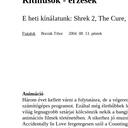
Ritmusok - érzések
E heti kínálatunk: Shrek 2, The Cure,
Fiatalok
Borzák Tibor
2004. 08. 13. péntek
Animáció
Három évet kellett várni a folytatásra, de a véger
számítógépes programot. Ezáltal még élethűbbek le
világ legnagyobb sztárjai kölcsönzik nekik a hang
animációs filmek történetében. A sikerhez jó muzsi
Accidentally In Love fergetegesen szól a Counting