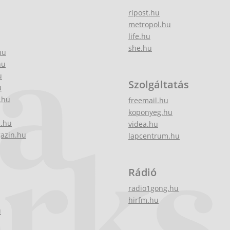
ripost.hu
metropol.hu
life.hu
she.hu
hu
hu
u
Szolgáltatás
u
.hu
freemail.hu
koponyeg.hu
z.hu
videa.hu
gazin.hu
lapcentrum.hu
Rádió
radio1gong.hu
hirfm.hu
u