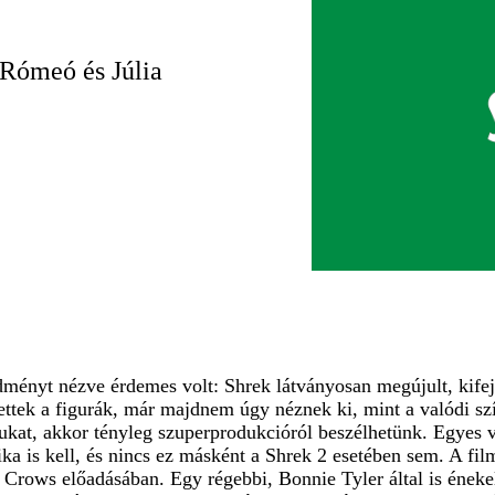
 Rómeó és Júlia
edményt nézve érdemes volt: Shrek látványosan megújult, kifeje
ttek a figurák, már majdnem úgy néznek ki, mint a valódi sz
jukat, akkor tényleg szuperprodukcióról beszélhetünk. Egyes
ka is kell, és nincs ez másként a Shrek 2 esetében sem. A fil
 Crows előadásában. Egy régebbi, Bonnie Tyler által is éneke