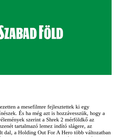
zetten a mesefilmre fejlesztettek ki egy
ínészek. És ha még azt is hozzávesszük, hogy a
 vélemények szerint a Shrek 2 mérföldkő az
mzenét tartalmazó lemez indító slágere, az
lt dal, a Holding Out For A Hero több változatban