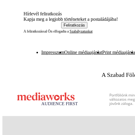
Hírlevél feliratkozás
Kapja meg a legjobb történeteket a postaládájába!
Feliratkozás
A feliratkozással Ön elfogadta a
Szabályzatunkat
Impresszum
Online médiaajánlat
Print médiaajánla
A Szabad Föl
Portfóliónk min
változatos megj
jövőnk záloga.