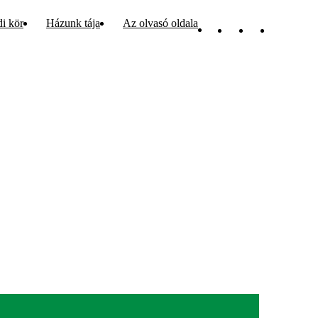
di kör
Házunk tája
Az olvasó oldala