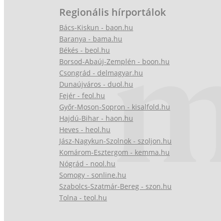
Regionális hírportálok
Bács-Kiskun - baon.hu
Baranya - bama.hu
Békés - beol.hu
Borsod-Abaúj-Zemplén - boon.hu
Csongrád - delmagyar.hu
Dunaújváros - duol.hu
Fejér - feol.hu
Győr-Moson-Sopron - kisalfold.hu
Hajdú-Bihar - haon.hu
Heves - heol.hu
Jász-Nagykun-Szolnok - szoljon.hu
Komárom-Esztergom - kemma.hu
Nógrád - nool.hu
Somogy - sonline.hu
Szabolcs-Szatmár-Bereg - szon.hu
Tolna - teol.hu