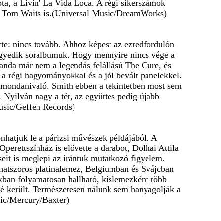
ta, a Livin' La Vida Loca. A régi sikerszámok
e, Tom Waits is.(Universal Music/DreamWorks)
tte: nincs tovább. Ahhoz képest az ezredfordulón
negyedik soralbumuk. Hogy mennyire nincs vége a
 banda már nem a legendás felállású The Cure, és
t a régi hagyományokkal és a jól bevált panelekkel.
es mondanivaló. Smith ebben a tekintetben most sem
. Nyilván nagy a tét, az együttes pedig újabb
usic/Geffen Records)
onhatjuk le a párizsi művészek példájából. A
perettszínház is elővette a darabot, Dolhai Attila
eseit is meglepi az irántuk mutatkozó figyelem.
hatszoros platinalemez, Belgiumban és Svájcban
iókban folyamatosan hallható, kislemezként több
zé került. Természetesen nálunk sem hanyagolják a
sic/Mercury/Baxter)