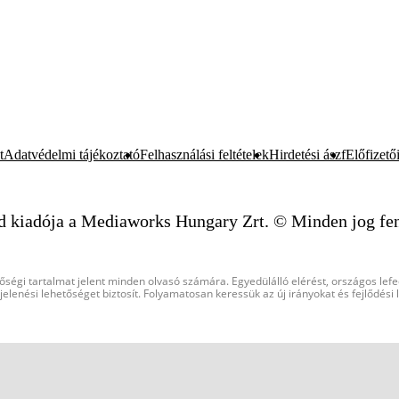
t
Adatvédelmi tájékoztató
Felhasználási feltételek
Hirdetési ászf
Előfizetői
d kiadója a Mediaworks Hungary Zrt. © Minden jog fen
őségi tartalmat jelent minden olvasó számára. Egyedülálló elérést, országos lef
elenési lehetőséget biztosít. Folyamatosan keressük az új irányokat és fejlődési