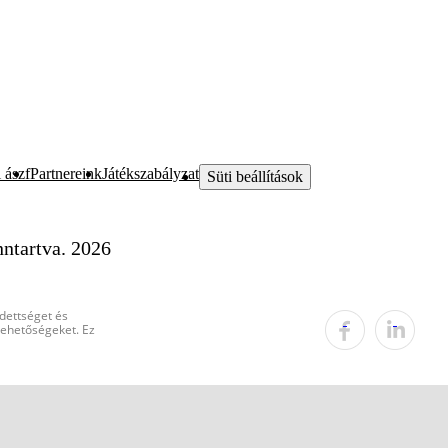
 ászf
Partnereink
Játékszabályzat
Süti beállítások
ntartva. 2026
edettséget és
 lehetőségeket. Ez