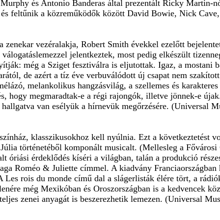
 Murphy és Antonio Banderas által prezentált Ricky Martin-nó
a, és feltűnik a közreműködők között David Bowie, Nick Cav
zenekar vezéralakja, Robert Smith évekkel ezelőtt bejelente
 válogatáslemezzel jelentkeztek, most pedig elkészült tizen
ítják: még a Sziget fesztiválra is eljutottak. Igaz, a mostani
rától, de azért a tíz éve verbuválódott új csapat nem szakítot
 mélázó, melankolikus hangzásvilág, a szellemes és karakter
dés, hogy megmaradtak-e a régi rajongók, illetve jönnek-e újak
 hallgatva van esélyük a hírnevük megőrzésére. (Universal M
 színház, klasszikusokhoz kell nyúlnia. Ezt a következtetést v
úlia történetéből komponált musicalt. (Mellesleg a Fővárosi O
lt óriási érdeklődés kíséri a világban, talán a produkció rész
yaga Roméo & Juliette címmel. A kiadvány Franciaországban 
 A Les rois du monde című dal a slágerlisták élére tört, a rád
 ellenére még Mexikóban és Oroszországban is a kedvencek kö
eljes zenei anyagát is beszerezhetik lemezen. (Universal Mu