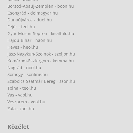
Borsod-Abaúj-Zemplén - boon.hu
Csongrád - delmagyar.hu
Dunaújváros - duol.hu
Fejér - feol.hu
Győr-Moson-Sopron - kisalfold.hu
Hajdú-Bihar - haon.hu
Heves - heol.hu
Jász-Nagykun-Szolnok - szoljon.hu
Komárom-Esztergom - kemma.hu
Nógrád - nool.hu
Somogy - sonline.hu
Szabolcs-Szatmár-Bereg - szon.hu
Tolna - teol.hu
Vas - vaol.hu
Veszprém - veol.hu
Zala - zaol.hu
Közélet