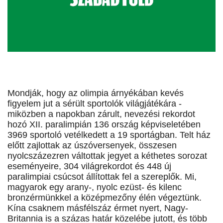
Mondják, hogy az olimpia árnyékában kevés
figyelem jut a sérült sportolók világjátékára -
miközben a napokban zárult, nevezési rekordot
hozó XII. paralimpián 136 ország képviseletében
3969 sportoló vetélkedett a 19 sportágban. Telt ház
előtt zajlottak az úszóversenyek, összesen
nyolcszázezren váltottak jegyet a kéthetes sorozat
eseményeire, 304 világrekordot és 448 új
paralimpiai csúcsot állítottak fel a szereplők. Mi,
magyarok egy arany-, nyolc ezüst- és kilenc
bronzérmünkkel a középmezőny élén végeztünk.
Kína csaknem másfélszáz érmet nyert, Nagy-
Britannia is a százas határ közelébe jutott, és több