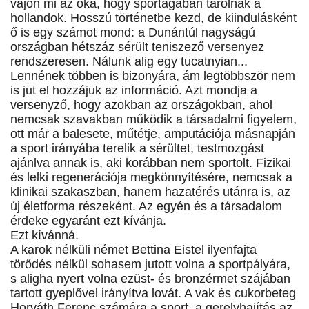
vajon mi az oka, hogy sportágában tarolnak a
hollandok. Hosszú történetbe kezd, de kiindulásként
ő is egy számot mond: a Dunántúl nagyságú
országban hétszáz sérült teniszező versenyez
rendszeresen. Nálunk alig egy tucatnyian...
Lennének többen is bizonyára, ám legtöbbször nem
is jut el hozzájuk az információ. Azt mondja a
versenyző, hogy azokban az országokban, ahol
nemcsak szavakban működik a társadalmi figyelem,
ott már a balesete, műtétje, amputációja másnapján
a sport irányába terelik a sérültet, testmozgást
ajánlva annak is, aki korábban nem sportolt. Fizikai
és lelki regenerációja megkönnyítésére, nemcsak a
klinikai szakaszban, hanem hazatérés utánra is, az
új életforma részeként. Az egyén és a társadalom
érdeke egyaránt ezt kívánja.
Ezt kívánná.
A karok nélküli német Bettina Eistel ilyenfajta
törődés nélkül sohasem jutott volna a sportpályára,
s aligha nyert volna ezüst- és bronzérmet szájában
tartott gyeplővel irányítva lovát. A vak és cukorbeteg
Horváth Ferenc számára a sport, a gerelyhajítás az