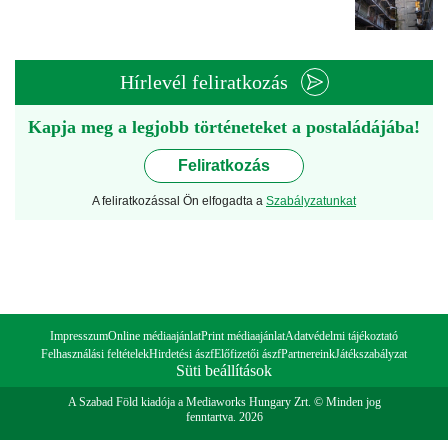
Hírlevél feliratkozás
Kapja meg a legjobb történeteket a postaládájába!
Feliratkozás
A feliratkozással Ön elfogadta a
Szabályzatunkat
Impresszum
Online médiaajánlat
Print médiaajánlat
Adatvédelmi tájékoztató
Felhasználási feltételek
Hirdetési ászf
Előfizetői ászf
Partnereink
Játékszabályzat
Süti beállítások
A Szabad Föld kiadója a Mediaworks Hungary Zrt. © Minden jog
fenntartva. 2026