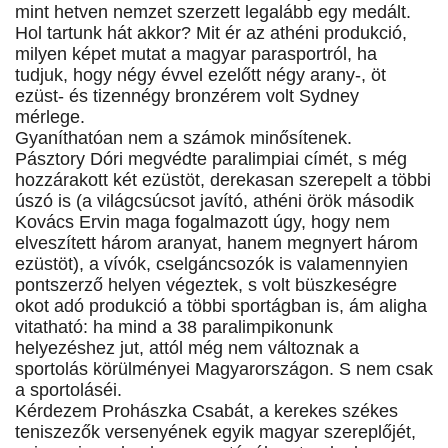
mint hetven nemzet szerzett legalább egy medált.
Hol tartunk hát akkor? Mit ér az athéni produkció,
milyen képet mutat a magyar parasportról, ha
tudjuk, hogy négy évvel ezelőtt négy arany-, öt
ezüst- és tizennégy bronzérem volt Sydney
mérlege.
Gyaníthatóan nem a számok minősítenek.
Pásztory Dóri megvédte paralimpiai címét, s még
hozzárakott két ezüstöt, derekasan szerepelt a többi
úszó is (a világcsúcsot javító, athéni örök második
Kovács Ervin maga fogalmazott úgy, hogy nem
elveszített három aranyat, hanem megnyert három
ezüstöt), a vívók, cselgáncsozók is valamennyien
pontszerző helyen végeztek, s volt büszkeségre
okot adó produkció a többi sportágban is, ám aligha
vitatható: ha mind a 38 paralimpikonunk
helyezéshez jut, attól még nem változnak a
sportolás körülményei Magyarországon. S nem csak
a sportoláséi.
Kérdezem Prohászka Csabát, a kerekes székes
teniszezők versenyének egyik magyar szereplőjét,