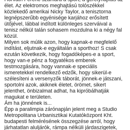
élet. Az elektromos meghajtású tolószékkel
közlekedő amerikai Nicky Taylor, a tenisztorna
legnépszerűbb egyénisége karjához erősített
ütőjével, lábbal indított különleges szerváival a
tenisz nélkül talán sohasem mozdulna ki a négy fal
közül.
Milyen sok múlik azon, hogy kapnak-e megfelelő
indítást, eljutnak-e egyáltalán a sporthoz! S csak
ezután következik, hogy fogadóképes-e a sport,
hogy van-e pénz a fogyatékos emberek
testmozgására, hogy vannak-e speciális
ismeretekkel rendelkező edzők, hogy sikerül-e
szélesíteni a versenyzők táborát, jönnek-e játszani,
sportolni azok, akiknek életet, örömet, sikert
jelenthet, önbizalmat adhat, ha kipróbálhatják
magukat e területen.
Ám ha jönnének is...
Épp a paralimpia zárónapján jelent meg a Studio
Metropolitana Urbanisztikai Kutatóközpont Kht.
budapesti felmérésének összegzése arról, hogy
járhatatlan aluljárók, rámpa nélküli járdaszigetek,