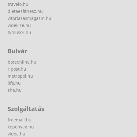
travelo.hu
dietaesfitnesz.hu
vitorlazasmagazin.hu
videkize.hu
tvmusor.hu
Bulvár
borsonline.hu
ripost.hu
metropol.hu
life.hu
she.hu
Szolgáltatás
freemail.hu
koponyeg.hu
videa.hu