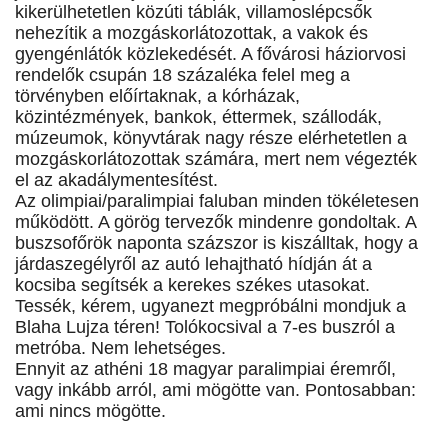
kikerülhetetlen közúti táblák, villamoslépcsők
nehezítik a mozgáskorlátozottak, a vakok és
gyengénlátók közlekedését. A fővárosi háziorvosi
rendelők csupán 18 százaléka felel meg a
törvényben előírtaknak, a kórházak,
közintézmények, bankok, éttermek, szállodák,
múzeumok, könyvtárak nagy része elérhetetlen a
mozgáskorlátozottak számára, mert nem végezték
el az akadálymentesítést.
Az olimpiai/paralimpiai faluban minden tökéletesen
működött. A görög tervezők mindenre gondoltak. A
buszsofőrök naponta százszor is kiszálltak, hogy a
járdaszegélyről az autó lehajtható hídján át a
kocsiba segítsék a kerekes székes utasokat.
Tessék, kérem, ugyanezt megpróbálni mondjuk a
Blaha Lujza téren! Tolókocsival a 7-es buszról a
metróba. Nem lehetséges.
Ennyit az athéni 18 magyar paralimpiai éremről,
vagy inkább arról, ami mögötte van. Pontosabban:
ami nincs mögötte.