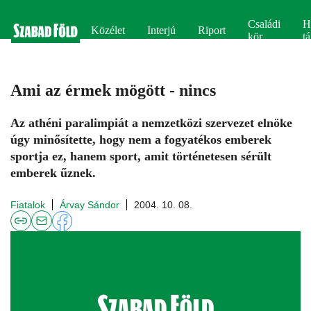
Családi
H
Közélet
Interjú
Riport
kör
tá
Ami az érmek mögött - nincs
Az athéni paralimpiát a nemzetközi szervezet elnöke
úgy minősítette, hogy nem a fogyatékos emberek
sportja ez, hanem sport, amit történetesen sérült
emberek űznek.
Fiatalok
Árvay Sándor
2004. 10. 08.