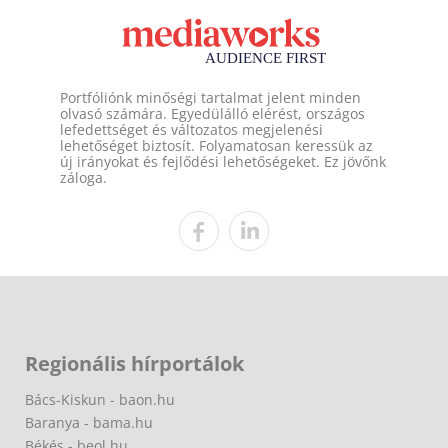
Portfóliónk minőségi tartalmat jelent minden
olvasó számára. Egyedülálló elérést, országos
lefedettséget és változatos megjelenési
lehetőséget biztosít. Folyamatosan keressük az
új irányokat és fejlődési lehetőségeket. Ez jövőnk
záloga.
Regionális hírportálok
Bács-Kiskun - baon.hu
Baranya - bama.hu
Békés - beol.hu