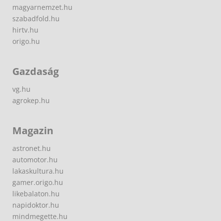
magyarnemzet.hu
szabadfold.hu
hirtv.hu
origo.hu
Gazdaság
vg.hu
agrokep.hu
Magazin
astronet.hu
automotor.hu
lakaskultura.hu
gamer.origo.hu
likebalaton.hu
napidoktor.hu
mindmegette.hu