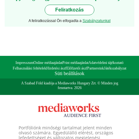
Feliratkozás
A feliratkozással Ön elfogadta a
Szabályzatunkat
Impresszum
Online médiaajánlat
Print médiaajánlat
Adatvédelmi tájékoztató
Felhasználási feltételek
Hirdetési ászf
Előfizetői ászf
Partnereink
Játékszabályzat
Süti beállítások
A Szabad Föld kiadója a Mediaworks Hungary Zrt. © Minden jog
fenntartva. 2026
Portfóliónk minőségi tartalmat jelent minden
olvasó számára. Egyedülálló elérést, országos
lefedettséget és változatos megjelenési