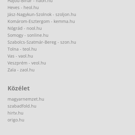
Hajdú-Bihar - haon.hu
Heves - heol.hu
Jász-Nagykun-Szolnok - szoljon.hu
Komárom-Esztergom - kemma.hu
Nógrád - nool.hu
Somogy - sonline.hu
Szabolcs-Szatmár-Bereg - szon.hu
Tolna - teol.hu
Vas - vaol.hu
Veszprém - veol.hu
Zala - zaol.hu
Közélet
magyarnemzet.hu
szabadfold.hu
hirtv.hu
origo.hu