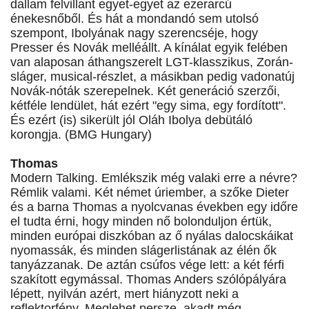
dallam felvillant egyet-egyet az ezerarcú
énekesnőből. És hát a mondandó sem utolsó
szempont, Ibolyának nagy szerencséje, hogy
Presser és Novák melléállt. A kínálat egyik felében
van alaposan áthangszerelt LGT-klasszikus, Zorán-
sláger, musical-részlet, a másikban pedig vadonatúj
Novák-nóták szerepelnek. Két generáció szerzői,
kétféle lendület, hát ezért "egy sima, egy fordított".
És ezért (is) sikerült jól Oláh Ibolya debütáló
korongja. (BMG Hungary)
Thomas
Modern Talking. Emlékszik még valaki erre a névre?
Rémlik valami. Két német úriember, a szőke Dieter
és a barna Thomas a nyolcvanas években egy időre
el tudta érni, hogy minden nő bolonduljon értük,
minden európai diszkóban az ő nyálas dalocskáikat
nyomassák, és minden slágerlistának az élén ők
tanyázzanak. De aztán csúfos vége lett: a két férfi
szakított egymással. Thomas Anders szólópályára
lépett, nyilván azért, mert hiányzott neki a
reflektorfény. Meglehet persze, akadt még