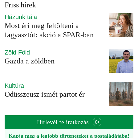
Friss hírek
Házunk tája
Most éri meg feltölteni a
fagyasztót: akció a SPAR-ban
Zöld Föld
Gazda a zöldben
Kultúra
Odüsszeusz ismét partot ér
Hírlevél feliratkozás
Kapja meg a legjobb történeteket a postaládájába!