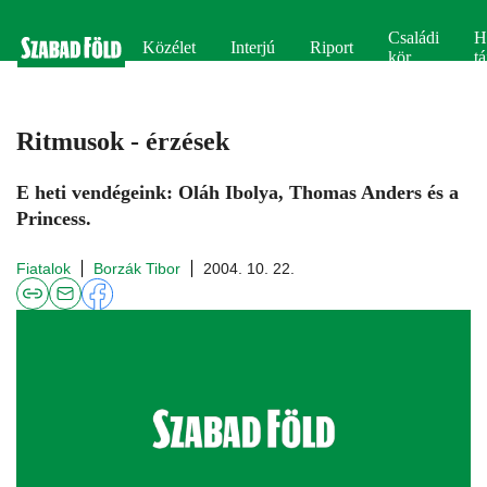
Családi
H
Közélet
Interjú
Riport
kör
tá
Ritmusok - érzések
E heti vendégeink: Oláh Ibolya, Thomas Anders és a
Princess.
Fiatalok
Borzák Tibor
2004. 10. 22.