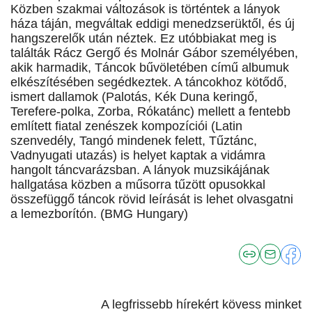
Közben szakmai változások is történtek a lányok
háza táján, megváltak eddigi menedzserüktől, és új
hangszerelők után néztek. Ez utóbbiakat meg is
találták Rácz Gergő és Molnár Gábor személyében,
akik harmadik, Táncok bűvöletében című albumuk
elkészítésében segédkeztek. A táncokhoz kötődő,
ismert dallamok (Palotás, Kék Duna keringő,
Terefere-polka, Zorba, Rókatánc) mellett a fentebb
említett fiatal zenészek kompozíciói (Latin
szenvedély, Tangó mindenek felett, Tűztánc,
Vadnyugati utazás) is helyet kaptak a vidámra
hangolt táncvarázsban. A lányok muzsikájának
hallgatása közben a műsorra tűzött opusokkal
összefüggő táncok rövid leírását is lehet olvasgatni
a lemezborítón. (BMG Hungary)
A legfrissebb hírekért kövess minket