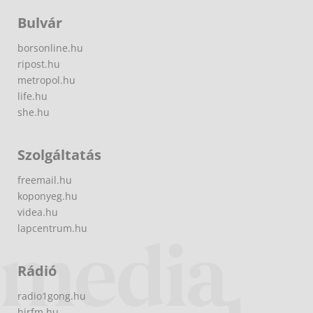
Bulvár
borsonline.hu
ripost.hu
metropol.hu
life.hu
she.hu
Szolgáltatás
freemail.hu
koponyeg.hu
videa.hu
lapcentrum.hu
Rádió
radio1gong.hu
hirfm.hu