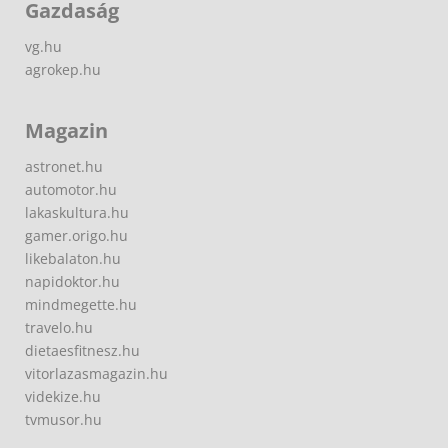
Gazdaság
vg.hu
agrokep.hu
Magazin
astronet.hu
automotor.hu
lakaskultura.hu
gamer.origo.hu
likebalaton.hu
napidoktor.hu
mindmegette.hu
travelo.hu
dietaesfitnesz.hu
vitorlazasmagazin.hu
videkize.hu
tvmusor.hu