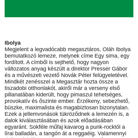
Ibolya
Megjelent a legvadócabb megasztáros, Oláh Ibolya
bemutatkozó lemeze, melynek címe Egy sima, egy
fordított. A címből is sejthető, hogy nagyon
változatos anyag készült a direktor Presser Gábor
és a művészeti vezető Novák Péter felügyeletével.
Mindkét zenésszel a Megasztár hozta össze a
tiszadobi otthonlakót, akiről már a verseny első
pillanatában kiderült, hogy pimaszul tehetséges,
provokatív és őszinte ember. Érzékeny, sebezhető,
büszke, maximalista és magabiztosan bizonytalan.
Ezek a jellemvonások tükröződnek a lemezén is, a
dalok kiválasztásában és azok előadásában
egyaránt. Sokféle műfaj kavarog a punk-rocktól a
lírai balladán, a tangón át a reggaéig. Valamennyi