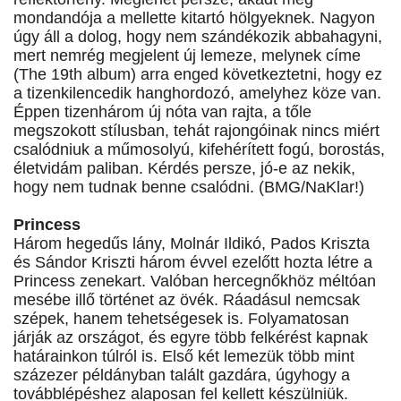
mondandója a mellette kitartó hölgyeknek. Nagyon
úgy áll a dolog, hogy nem szándékozik abbahagyni,
mert nemrég megjelent új lemeze, melynek címe
(The 19th album) arra enged következtetni, hogy ez
a tizenkilencedik hanghordozó, amelyhez köze van.
Éppen tizenhárom új nóta van rajta, a tőle
megszokott stílusban, tehát rajongóinak nincs miért
csalódniuk a műmosolyú, kifehérített fogú, borostás,
életvidám paliban. Kérdés persze, jó-e az nekik,
hogy nem tudnak benne csalódni. (BMG/NaKlar!)
Princess
Három hegedűs lány, Molnár Ildikó, Pados Kriszta
és Sándor Kriszti három évvel ezelőtt hozta létre a
Princess zenekart. Valóban hercegnőkhöz méltóan
mesébe illő történet az övék. Ráadásul nemcsak
szépek, hanem tehetségesek is. Folyamatosan
járják az országot, és egyre több felkérést kapnak
határainkon túlról is. Első két lemezük több mint
százezer példányban talált gazdára, úgyhogy a
továbblépéshez alaposan fel kellett készülniük.