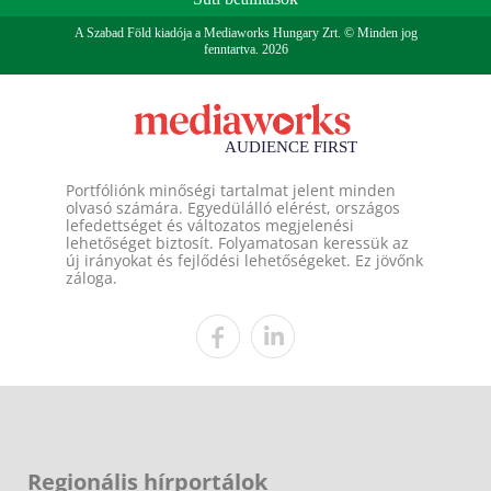
A Szabad Föld kiadója a Mediaworks Hungary Zrt. © Minden jog
fenntartva. 2026
Portfóliónk minőségi tartalmat jelent minden
olvasó számára. Egyedülálló elérést, országos
lefedettséget és változatos megjelenési
lehetőséget biztosít. Folyamatosan keressük az
új irányokat és fejlődési lehetőségeket. Ez jövőnk
záloga.
Regionális hírportálok