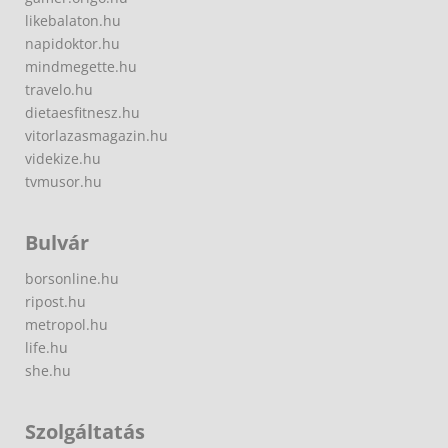
likebalaton.hu
napidoktor.hu
mindmegette.hu
travelo.hu
dietaesfitnesz.hu
vitorlazasmagazin.hu
videkize.hu
tvmusor.hu
Bulvár
borsonline.hu
ripost.hu
metropol.hu
life.hu
she.hu
Szolgáltatás