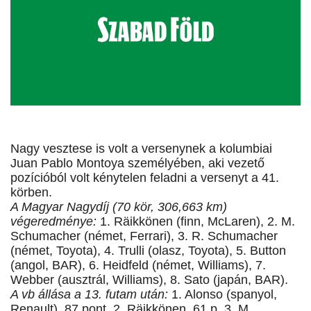
Nagy vesztese is volt a versenynek a kolumbiai
Juan Pablo Montoya személyében, aki vezető
pozícióból volt kénytelen feladni a versenyt a 41.
körben.
A Magyar Nagydíj (70 kör, 306,663 km)
végeredménye:
1. Räikkönen (finn, McLaren), 2. M.
Schumacher (német, Ferrari), 3. R. Schumacher
(német, Toyota), 4. Trulli (olasz, Toyota), 5. Button
(angol, BAR), 6. Heidfeld (német, Williams), 7.
Webber (ausztrál, Williams), 8. Sato (japán, BAR).
A vb állása a 13. futam után:
1. Alonso (spanyol,
Renault), 87 pont, 2. Räikkönen, 61 p, 3. M.