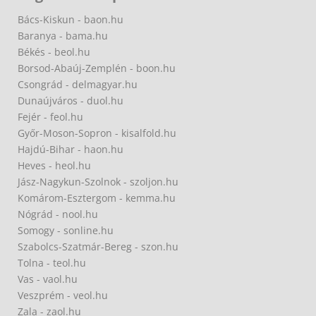
Bács-Kiskun - baon.hu
Baranya - bama.hu
Békés - beol.hu
Borsod-Abaúj-Zemplén - boon.hu
Csongrád - delmagyar.hu
Dunaújváros - duol.hu
Fejér - feol.hu
Győr-Moson-Sopron - kisalfold.hu
Hajdú-Bihar - haon.hu
Heves - heol.hu
Jász-Nagykun-Szolnok - szoljon.hu
Komárom-Esztergom - kemma.hu
Nógrád - nool.hu
Somogy - sonline.hu
Szabolcs-Szatmár-Bereg - szon.hu
Tolna - teol.hu
Vas - vaol.hu
Veszprém - veol.hu
Zala - zaol.hu