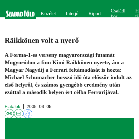
Családi
H
Közélet
Interjú
Riport
kör
tá
Räikkönen volt a nyerő
A Forma-1-es verseny magyarországi futamát
Mogyoródon a finn Kimi Räikkönen nyerte, ám a
Magyar Nagydíj a Ferrari feltámadását is hozta:
Michael Schumacher hosszú idő óta először indult az
első helyről, és számos gyengébb eredmény után
ezúttal a második helyen ért célba Ferrarijával.
Fiatalok
2005. 08. 05.