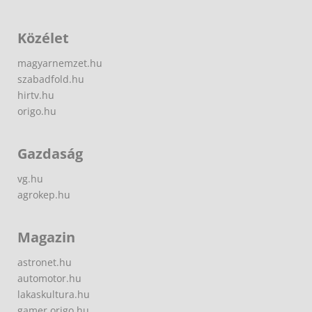
Közélet
magyarnemzet.hu
szabadfold.hu
hirtv.hu
origo.hu
Gazdaság
vg.hu
agrokep.hu
Magazin
astronet.hu
automotor.hu
lakaskultura.hu
gamer.origo.hu