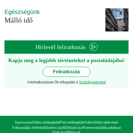
Egészségünk
Málló idő
Hírlevél feliratkozás
Kapja meg a legjobb történeteket a postaládájába!
Feliratkozás
A feliratkozással Ön elfogadta a
Szabályzatunkat
Impresszum
Online médiaajánlat
Print médiaajánlat
Adatvédelmi tájékoztató
Felhasználási feltételek
Hirdetési ászf
Előfizetői ászf
Partnereink
Játékszabályzat
Süti beállítások