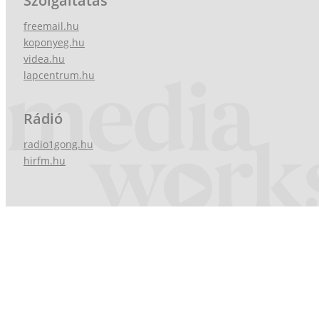
Szolgáltatás
freemail.hu
koponyeg.hu
videa.hu
lapcentrum.hu
Rádió
radio1gong.hu
hirfm.hu