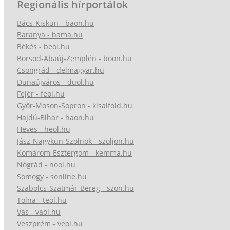
Regionális hírportálok
Bács-Kiskun - baon.hu
Baranya - bama.hu
Békés - beol.hu
Borsod-Abaúj-Zemplén - boon.hu
Csongrád - delmagyar.hu
Dunaújváros - duol.hu
Fejér - feol.hu
Győr-Moson-Sopron - kisalfold.hu
Hajdú-Bihar - haon.hu
Heves - heol.hu
Jász-Nagykun-Szolnok - szoljon.hu
Komárom-Esztergom - kemma.hu
Nógrád - nool.hu
Somogy - sonline.hu
Szabolcs-Szatmár-Bereg - szon.hu
Tolna - teol.hu
Vas - vaol.hu
Veszprém - veol.hu