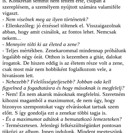
is. Konkrétan semmit nem tettem érte, csupán a
szereplésem, a személyem nyújtott számára valamiféle
vigaszt.
- Nem viselnek meg az ilyen történetek?
- Ellenkezőleg: jó érzéssel töltenek el. Visszaigazolnak
abban, hogy amit csinálok, az fontos lehet. Nemcsak
nekem...
- Mennyire tölti ki az életed a zene?
- Teljes mértékben. Zenekarommal mindennap próbálunk
legalább négy órát. Otthon is kezemben a gitár, dalokat
írogatok. De hiszen eddig is az életem része volt a zene,
csak most már nem hobbiként foglalkozom vele, a
hivatásom lett.
- Nehezebb? Felelősségteljesebb? Jobban oda kell
figyelned a fogadtatásra és hogy másoknak is megfelelj?
- Nem! Én nem akarok másoknak megfelelni. Szeretném
kihozni magamból a maximumot, de nem úgy, hogy
bizonyos szempontokat vagy elvárásokat tartsak szem
előtt. S így gondolja ezt a zenekar többi tagja is.
- És a maximumot adtátok a bemutatkozó lemezeteken?
- Természetesen. Jelenlegi felkészültségünket pontosan
tükrözi az album. Innen indulunk. Mindent megteszünk,