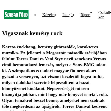
Családi
Közélet
Interjú
Riport
kör
Vigasznak kemény rock
Karcos énekhang, kemény gitárszólók, karakteres
muzsika. Ez jellemzi a Megasztár második szériájában
feltűnt Torres Dani és Veni Styx nevű zenekara Versus
című bemutatkozó lemezét, melyet a Sony-BMG adott
ki. A szimpatikus ecuadori-magyar fiú nem akart
győzni a versenyen, azt viszont kezdettől fogva tudta,
milyen dalokkal szeretné felpezsdíteni a hazai
könnyűzenei kínálatot. Népszerűségét mi sem
bizonyítja jobban, mint hogy már könyvet is írtak róla.
Olyan témákról beszél benne, amelyeket nem szoktak
tőle megkérdezni az újságírók. Torres Danival kedvenc