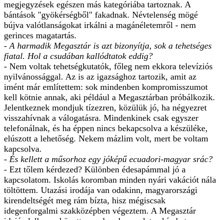
megjegyzések egészen más kategóriába tartoznak. A
bántások "gyökérségből" fakadnak. Névtelenség mögé
bújva valótlanságokat irkálni a magánéletemről - nem
gerinces magatartás.
- A harmadik Megasztár is azt bizonyítja, sok a tehetséges
fiatal. Hol a csudában kallódtatok eddig?
- Nem voltak tehetségkutatók, főleg nem ekkora televíziós
nyilvánossággal. Az is az igazsághoz tartozik, amit az
imént már említettem: sok mindenben kompromisszumot
kell kötnie annak, aki például a Megasztárban próbálkozik.
Jelentkeznek mondjuk tízezren, közülük jó, ha négyezret
visszahívnak a válogatásra. Mindenkinek csak egyszer
telefonálnak, és ha éppen nincs bekapcsolva a készüléke,
elúszott a lehetőség. Nekem mázlim volt, mert be voltam
kapcsolva.
- És kellett a műsorhoz egy jóképű ecuadori-magyar srác?
- Ezt tőlem kérdezed? Különben édesapámmal jó a
kapcsolatom. Iskolás koromban minden nyári vakációt nála
töltöttem. Utazási irodája van odakinn, magyarországi
kirendeltségét meg rám bízta, hisz mégiscsak
idegenforgalmi szakközépben végeztem. A Megasztár