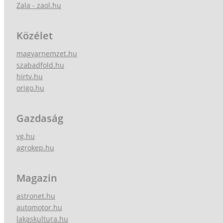
Zala - zaol.hu
Közélet
magyarnemzet.hu
szabadfold.hu
hirtv.hu
origo.hu
Gazdaság
vg.hu
agrokep.hu
Magazin
astronet.hu
automotor.hu
lakaskultura.hu