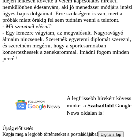
idején lelkesen követte a velem kapcsolatos híreket,
nemkülönben édesanyám, aki jó menedzser módjára intézi
ügyes-bajos dolgaimat. Erre szükségem is van, mert a
próbák miatt órákig fel sem tudnám venni a telefont.
- Mit szeretnél elérni?
- Egy lemezre vágytam, az megvalósult. Nagyravágyó
álmaim nincsenek. Szeretnék egyetemi diplomát szerezni,
és szeretném megérni, hogy a sportcsarnokban
koncertezhessek a zenekarommal. Imádni fogom minden
percét!
A legfrissebb hírekért kövess
minket a
Szabadföld
Google
News oldalán is!
Újság előfizetés
Kapja meg a legjobb történeteket a postaládájába!
Digitális lap