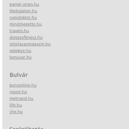
gamer.origo.hu
likebalaton.hu
napidoktor.hu
mindmegette.hu
travelo.hu
dietaesfitnesz.hu
vitorlazasmagazin.hu
videkize.hu
tvmusor.hu
Bulvár
borsonline.hu
ripost.hu
metropol.hu
life.hu
she.hu