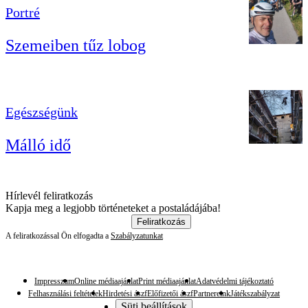
Portré
Szemeiben tűz lobog
Egészségünk
Málló idő
Hírlevél feliratkozás
Kapja meg a legjobb történeteket a postaládájába!
Feliratkozás
A feliratkozással Ön elfogadta a
Szabályzatunkat
Impresszum
Online médiaajánlat
Print médiaajánlat
Adatvédelmi tájékoztató
Felhasználási feltételek
Hirdetési ászf
Előfizetői ászf
Partnereink
Játékszabályzat
Süti beállítások