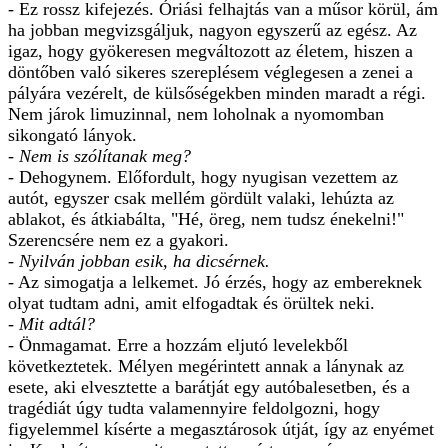
- Ez rossz kifejezés. Óriási felhajtás van a műsor körül, ám
ha jobban megvizsgáljuk, nagyon egyszerű az egész. Az
igaz, hogy gyökeresen megváltozott az életem, hiszen a
döntőben való sikeres szereplésem véglegesen a zenei a
pályára vezérelt, de külsőségekben minden maradt a régi.
Nem járok limuzinnal, nem loholnak a nyomomban
sikongató lányok.
- Nem is szólítanak meg?
- Dehogynem. Előfordult, hogy nyugisan vezettem az
autót, egyszer csak mellém gördült valaki, lehúzta az
ablakot, és átkiabálta, "Hé, öreg, nem tudsz énekelni!"
Szerencsére nem ez a gyakori.
- Nyilván jobban esik, ha dicsérnek.
- Az simogatja a lelkemet. Jó érzés, hogy az embereknek
olyat tudtam adni, amit elfogadtak és örültek neki.
- Mit adtál?
- Önmagamat. Erre a hozzám eljutó levelekből
következtetek. Mélyen megérintett annak a lánynak az
esete, aki elvesztette a barátját egy autóbalesetben, és a
tragédiát úgy tudta valamennyire feldolgozni, hogy
figyelemmel kísérte a megasztárosok útját, így az enyémet