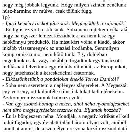
hogy még jobbak legyünk. Hogy milyen szinten zenélünk
húsz-harminc év múlva, csak tőlünk függ.
{p}
- Igazi kemény rockot játszotok. Meglepődtek a rajongók?
- Eddig is ez volt a stílusunk. Soha nem rejtettem véka alá,
hogy ha egyszer lemezt készíthetek, az nem lesz egy
habkönnyű produkció. Ha mást kért volna a kiadó, akkor
inkább visszamegyek az utazási irodámba. Semmilyen
kompromisszumot nem kötöttünk. Egy dologban
engedtünk csak, vagy inkább elfogadtunk egy tanácsot:
indításnak felvettünk egy rádióbarát nótát, az Europunkot,
hogy játszhassák a kereskedelmi csatornák.
- Elköszönhetünk a popdalokat éneklő Torres Danitól?
- Soha nem szerettem a napfényes slágereket. A Megasztár
egy verseny, ott különféle stílusú dalokat kell elénekelni.
Az kompromisszumok halmaza volt.
- Van egy csomó honlap a neten, ahol néha nyomdafestéket
nem tűrő megjegyzéseket tesznek rád. Eljutnak hozzád?
- Én is böngészem néha. Mondják, a negatív kritikát el kell
tudni fogadni; egy év alatt talán három olyan volt, amiből
tanulhattam is, de a személyemre vonatkozó rosszindulatú