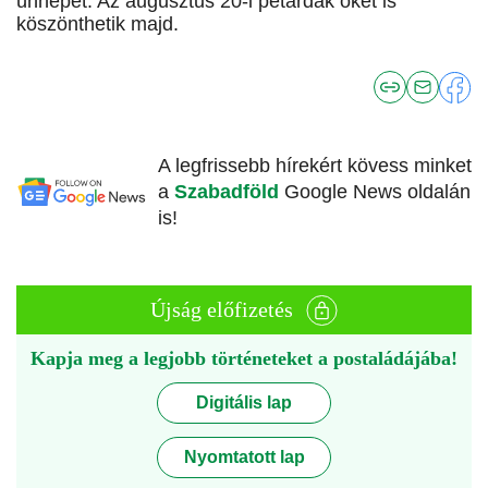
ünnepét. Az augusztus 20-i petárdák őket is
köszönthetik majd.
A legfrissebb hírekért kövess minket
a
Szabadföld
Google News oldalán
is!
Újság előfizetés
Kapja meg a legjobb történeteket a postaládájába!
Digitális lap
Nyomtatott lap