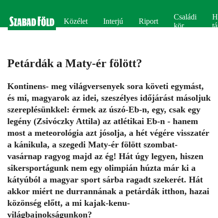
Családi
H
Közélet
Interjú
Riport
kör
tá
Petárdák a Maty-ér fölött?
Kontinens- meg világversenyek sora követi egymást,
és mi, magyarok az idei, szeszélyes időjárást másoljuk
szereplésünkkel: érmek az úszó-Eb-n, egy, csak egy
legény (Zsivóczky Attila) az atlétikai Eb-n - hanem
most a meteorológia azt jósolja, a hét végére visszatér
a kánikula, a szegedi Maty-ér fölött szombat-
vasárnap ragyog majd az ég! Hát úgy legyen, hiszen
sikersportágunk nem egy olimpián húzta már ki a
kátyúból a magyar sport sárba ragadt szekerét. Hát
akkor miért ne durrannának a petárdák itthon, hazai
közönség előtt, a mi kajak-kenu-
világbajnokságunkon?