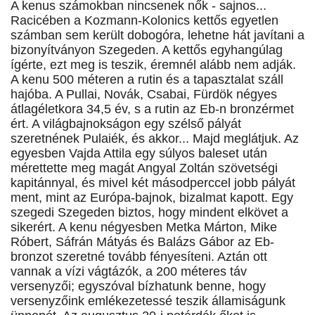
A kenus számokban nincsenek nők - sajnos...
Racicében a Kozmann-Kolonics kettős egyetlen
számban sem került dobogóra, lehetne hát javítani a
bizonyítványon Szegeden. A kettős egyhangúlag
ígérte, ezt meg is teszik, éremnél alább nem adják.
A kenu 500 méteren a rutin és a tapasztalat száll
hajóba. A Pullai, Novák, Csabai, Fürdök négyes
átlagéletkora 34,5 év, s a rutin az Eb-n bronzérmet
ért. A világbajnokságon egy szélső pályát
szeretnének Pulaiék, és akkor... Majd meglátjuk. Az
egyesben Vajda Attila egy súlyos baleset után
mérettette meg magát Angyal Zoltán szövetségi
kapitánnyal, és mivel két másodperccel jobb pályát
ment, mint az Európa-bajnok, bizalmat kapott. Egy
szegedi Szegeden biztos, hogy mindent elkövet a
sikerért. A kenu négyesben Metka Márton, Mike
Róbert, Sáfrán Mátyás és Balázs Gábor az Eb-
bronzot szeretné tovább fényesíteni. Aztán ott
vannak a vízi vágtázók, a 200 méteres táv
versenyzői; egyszóval bízhatunk benne, hogy
versenyzőink emlékezetessé teszik államiságunk