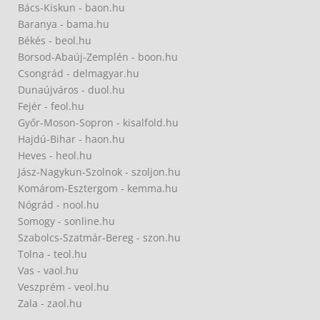
Bács-Kiskun - baon.hu
Baranya - bama.hu
Békés - beol.hu
Borsod-Abaúj-Zemplén - boon.hu
Csongrád - delmagyar.hu
Dunaújváros - duol.hu
Fejér - feol.hu
Győr-Moson-Sopron - kisalfold.hu
Hajdú-Bihar - haon.hu
Heves - heol.hu
Jász-Nagykun-Szolnok - szoljon.hu
Komárom-Esztergom - kemma.hu
Nógrád - nool.hu
Somogy - sonline.hu
Szabolcs-Szatmár-Bereg - szon.hu
Tolna - teol.hu
Vas - vaol.hu
Veszprém - veol.hu
Zala - zaol.hu