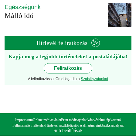
Egészségünk
Málló idő
Hírlevél feliratkozás
Kapja meg a legjobb történeteket a postaládájába!
Feliratkozás
A feliratkozással Ön elfogadta a
Szabályzatunkat
Impresszum
Online médiaajánlat
Print médiaajánlat
Adatvédelmi tájékoztató
Felhasználási feltételek
Hirdetési ászf
Előfizetői ászf
Partnereink
Játékszabályzat
Süti beállítások