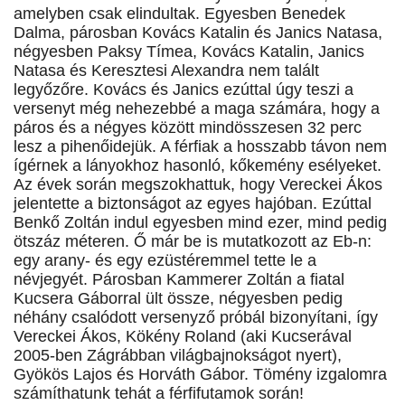
amelyben csak elindultak. Egyesben Benedek
Dalma, párosban Kovács Katalin és Janics Natasa,
négyesben Paksy Tímea, Kovács Katalin, Janics
Natasa és Keresztesi Alexandra nem talált
legyőzőre. Kovács és Janics ezúttal úgy teszi a
versenyt még nehezebbé a maga számára, hogy a
páros és a négyes között mindösszesen 32 perc
lesz a pihenőidejük. A férfiak a hosszabb távon nem
ígérnek a lányokhoz hasonló, kőkemény esélyeket.
Az évek során megszokhattuk, hogy Vereckei Ákos
jelentette a biztonságot az egyes hajóban. Ezúttal
Benkő Zoltán indul egyesben mind ezer, mind pedig
ötszáz méteren. Ő már be is mutatkozott az Eb-n:
egy arany- és egy ezüstéremmel tette le a
névjegyét. Párosban Kammerer Zoltán a fiatal
Kucsera Gáborral ült össze, négyesben pedig
néhány csalódott versenyző próbál bizonyítani, így
Vereckei Ákos, Kökény Roland (aki Kucserával
2005-ben Zágrábban világbajnokságot nyert),
Gyökös Lajos és Horváth Gábor. Tömény izgalomra
számíthatunk tehát a férfifutamok során!