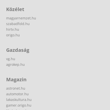
Közélet
magyarnemzet.hu
szabadfold.hu
hirtv.hu
origo.hu
Gazdaság
vg.hu
agrokep.hu
Magazin
astronet.hu
automotor.hu
lakaskultura.hu
gamer.origo.hu