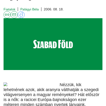
Fiatalok
Palágyi Béla
2006. 08. 18.
Nézzük, kik
lehetnének azok, akik aranyra válthatják a szegedi
világversenyen a magyar reményeket? Hát először
is a nők: a racicei Európa-bajnokságon ezer
méteren minden számban nyertek lányaink,