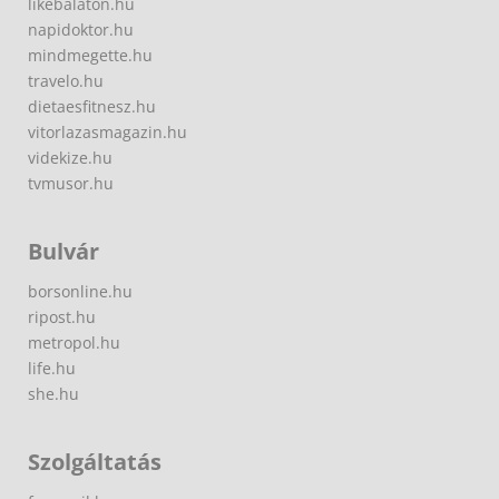
likebalaton.hu
napidoktor.hu
mindmegette.hu
travelo.hu
dietaesfitnesz.hu
vitorlazasmagazin.hu
videkize.hu
tvmusor.hu
Bulvár
borsonline.hu
ripost.hu
metropol.hu
life.hu
she.hu
Szolgáltatás