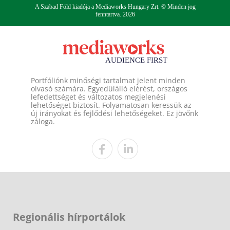
A Szabad Föld kiadója a Mediaworks Hungary Zrt. © Minden jog
fenntartva. 2026
Portfóliónk minőségi tartalmat jelent minden
olvasó számára. Egyedülálló elérést, országos
lefedettséget és változatos megjelenési
lehetőséget biztosít. Folyamatosan keressük az
új irányokat és fejlődési lehetőségeket. Ez jövőnk
záloga.
Regionális hírportálok