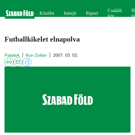
Családi
H
Közélet
Interjú
Riport
kör
tá
Futballkikelet elnapolva
Fiatalok
Kun Zoltán
2007. 03. 02.