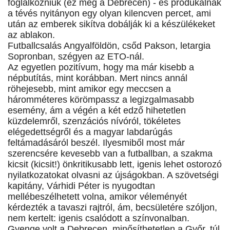
foglalkozniuk (ez meg a Debrecen) - és produkálnak
a tévés nyitányon egy olyan kilencven percet, ami
után az emberek sikítva dobálják ki a készülékeket
az ablakon.
Futballcsalás Angyalföldön, csőd Pakson, letargia
Sopronban, szégyen az ETO-nál.
Az egyetlen pozitívum, hogy ma már kisebb a
népbutítás, mint korábban. Mert nincs annál
röhejesebb, mint amikor egy meccsen a
háromméteres körömpassz a legizgalmasabb
esemény, ám a végén a két edző hihetetlen
küzdelemről, szenzációs nívóról, tökéletes
elégedettségről és a magyar labdarúgás
feltámadásáról beszél. Ilyesmiből most már
szerencsére kevesebb van a futballban, a szakma
kicsit (kicsit!) önkritikusabb lett, igenis lehet ostorozó
nyilatkozatokat olvasni az újságokban. A szövetségi
kapitány, Várhidi Péter is nyugodtan
mellébeszélhetett volna, amikor véleményét
kérdezték a tavaszi rajtról, ám, becsületére szóljon,
nem kertelt: igenis csalódott a színvonalban.
Gyenge volt a Debrecen, minősíthetetlen a Győr, túl