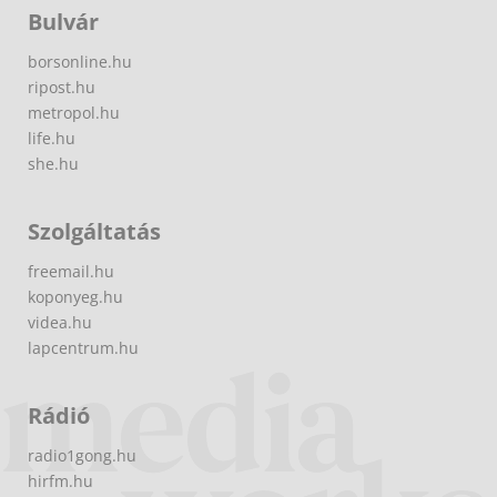
Bulvár
borsonline.hu
ripost.hu
metropol.hu
life.hu
she.hu
Szolgáltatás
freemail.hu
koponyeg.hu
videa.hu
lapcentrum.hu
Rádió
radio1gong.hu
hirfm.hu