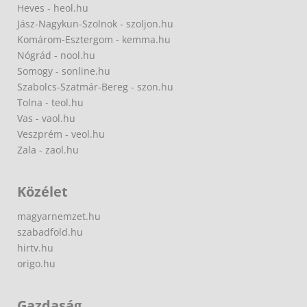
Heves - heol.hu
Jász-Nagykun-Szolnok - szoljon.hu
Komárom-Esztergom - kemma.hu
Nógrád - nool.hu
Somogy - sonline.hu
Szabolcs-Szatmár-Bereg - szon.hu
Tolna - teol.hu
Vas - vaol.hu
Veszprém - veol.hu
Zala - zaol.hu
Közélet
magyarnemzet.hu
szabadfold.hu
hirtv.hu
origo.hu
Gazdaság