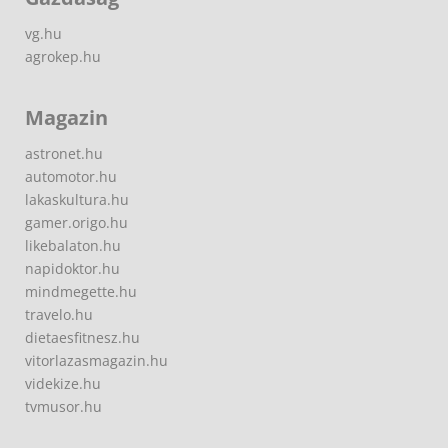
vg.hu
agrokep.hu
Magazin
astronet.hu
automotor.hu
lakaskultura.hu
gamer.origo.hu
likebalaton.hu
napidoktor.hu
mindmegette.hu
travelo.hu
dietaesfitnesz.hu
vitorlazasmagazin.hu
videkize.hu
tvmusor.hu