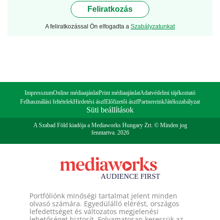
Feliratkozás
A feliratkozással Ön elfogadta a
Szabályzatunkat
Impresszum
Online médiaajánlat
Print médiaajánlat
Adatvédelmi tájékoztató
Felhasználási feltételek
Hirdetési ászf
Előfizetői ászf
Partnereink
Játékszabályzat
Süti beállítások
A Szabad Föld kiadója a Mediaworks Hungary Zrt. © Minden jog
fenntartva. 2026
Portfóliónk minőségi tartalmat jelent minden
olvasó számára. Egyedülálló elérést, országos
lefedettséget és változatos megjelenési
lehetőséget biztosít. Folyamatosan keressük az