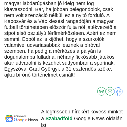
magyar labdarúgásban jó ideig nem fog
kitavaszodni. Bár, ha jobban belegondolok, csak
nem volt szenzáció nélküli ez a nyitó forduló. A
Kaposvár és a Vác kiesési rangadóján a magyar
futball történetében először fújta női játékvezető a
sípot első osztályú férfimérkőzésen. Azért ez nem
semmi. Ebből az is kijöhet, hogy a szurkolók
valamivel udvariasabbak lesznek a bíróval
szemben, ha pedig a mérkőzés a pályán is
dögunalomba fulladna, néhány fickósabb játékos
akár udvarolni is kezdhet suttyomban a sporinak.
Egyszóval Gaál Györgyi, a 31 esztendős szőke,
ajkai bírónő történelmet csinált!
A legfrissebb hírekért kövess minket
a
Szabadföld
Google News oldalán
is!