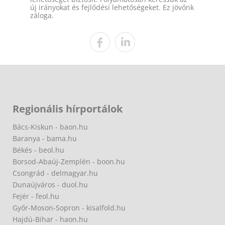
új irányokat és fejlődési lehetőségeket. Ez jövőnk
záloga.
Regionális hírportálok
Bács-Kiskun - baon.hu
Baranya - bama.hu
Békés - beol.hu
Borsod-Abaúj-Zemplén - boon.hu
Csongrád - delmagyar.hu
Dunaújváros - duol.hu
Fejér - feol.hu
Győr-Moson-Sopron - kisalfold.hu
Hajdú-Bihar - haon.hu