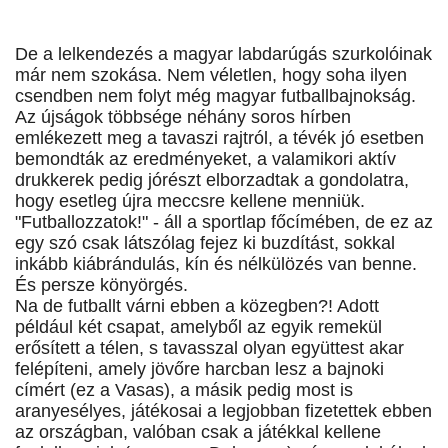
De a lelkendezés a magyar labdarúgás szurkolóinak
már nem szokása. Nem véletlen, hogy soha ilyen
csendben nem folyt még magyar futballbajnokság.
Az újságok többsége néhány soros hírben
emlékezett meg a tavaszi rajtról, a tévék jó esetben
bemondták az eredményeket, a valamikori aktív
drukkerek pedig jórészt elborzadtak a gondolatra,
hogy esetleg újra meccsre kellene menniük.
"Futballozzatok!" - áll a sportlap főcímében, de ez az
egy szó csak látszólag fejez ki buzdítást, sokkal
inkább kiábrándulás, kín és nélkülözés van benne.
És persze könyörgés.
Na de futballt várni ebben a közegben?! Adott
például két csapat, amelyből az egyik remekül
erősített a télen, s tavasszal olyan együttest akar
felépíteni, amely jövőre harcban lesz a bajnoki
címért (ez a Vasas), a másik pedig most is
aranyesélyes, játékosai a legjobban fizetettek ebben
az országban, valóban csak a játékkal kellene