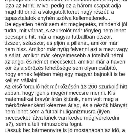
laza az MTK. Mivel pedig ez a három csapat adja
majd itthonról a válogatott keret nagy részét, a
tapasztalatok enyhén szólva kellemetlenek...
De egyetlen nézőt sem ért meglepetés, mindenki jól
tudta, mit várhat. A szurkolót már tényleg nem lehet
becsapni: hitt már a magyar futballban ötször,
tízszer, százszor, és eljön a pillanat, amikor már
nem hisz. Amikor már nyűg felvenni azt a mezt vagy
a sálat, amikor már kényelmesebb a fotelből nézni
az angol és német meccseket, amikor már a haveri
kör és a sörözés lehetősége sem olyan csábító,
hogy ennek fejében még egy magyar bajnokit is be
kelljen vállalni.
Az első forduló hét mérkőzésén 13 200 szurkoló hitt
abban, hogy igenis megéri meccsre menni. Kis
matematikai bravúr árán kitűnik, nem volt meg a
mérkőzésenkénti kétezres átlag, és a nézők hiányát
nem lehet sem a futballhuliganizmusra (ilyen
meccseket látva kinek van kedve még verekedni
is?), sem a téli mínuszokra fogni.
Lássuk be: bármennyire is jó mostanában az idő, a