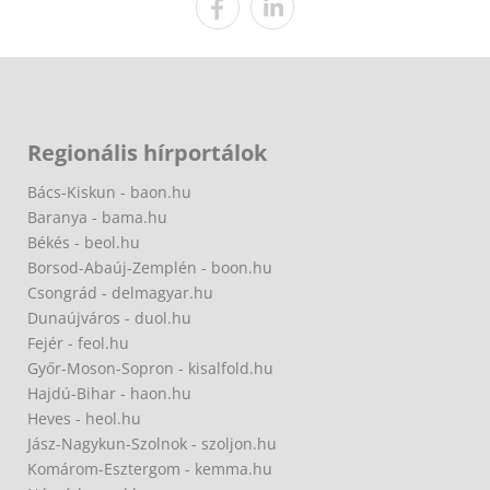
Regionális hírportálok
Bács-Kiskun - baon.hu
Baranya - bama.hu
Békés - beol.hu
Borsod-Abaúj-Zemplén - boon.hu
Csongrád - delmagyar.hu
Dunaújváros - duol.hu
Fejér - feol.hu
Győr-Moson-Sopron - kisalfold.hu
Hajdú-Bihar - haon.hu
Heves - heol.hu
Jász-Nagykun-Szolnok - szoljon.hu
Komárom-Esztergom - kemma.hu