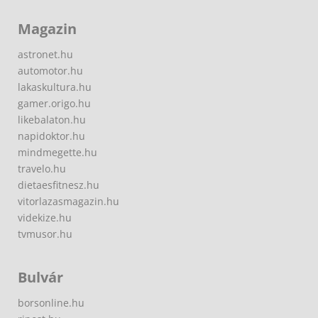
Magazin
astronet.hu
automotor.hu
lakaskultura.hu
gamer.origo.hu
likebalaton.hu
napidoktor.hu
mindmegette.hu
travelo.hu
dietaesfitnesz.hu
vitorlazasmagazin.hu
videkize.hu
tvmusor.hu
Bulvár
borsonline.hu