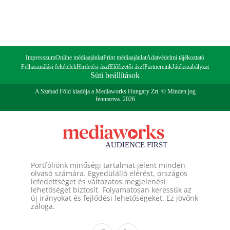
Impresszum
Online médiaajánlat
Print médiaajánlat
Adatvédelmi tájékoztató
Felhasználási feltételek
Hirdetési ászf
Előfizetői ászf
Partnereink
Játékszabályzat
Süti beállítások
A Szabad Föld kiadója a Mediaworks Hungary Zrt. © Minden jog
fenntartva. 2026
Portfóliónk minőségi tartalmat jelent minden
olvasó számára. Egyedülálló elérést, országos
lefedettséget és változatos megjelenési
lehetőséget biztosít. Folyamatosan keressük az
új irányokat és fejlődési lehetőségeket. Ez jövőnk
záloga.