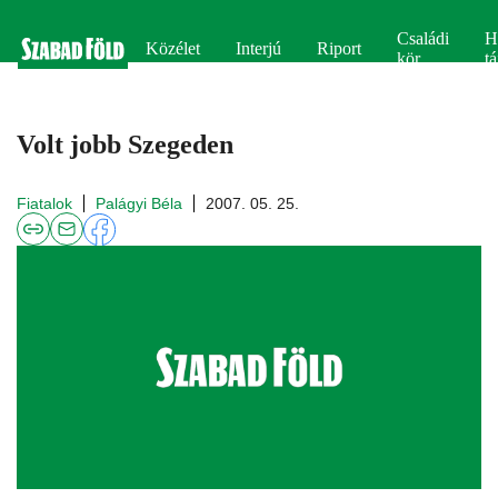
Családi
H
Közélet
Interjú
Riport
kör
tá
Volt jobb Szegeden
Fiatalok
Palágyi Béla
2007. 05. 25.