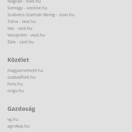
Nógrád - nool.hu
Somogy - sonline.hu
Szabolcs-Szatmár-Bereg - szon.hu
Tolna - teol.hu
Vas - vaol.hu
Veszprém - veol.hu
Zala - zaol.hu
Közélet
magyarnemzet.hu
szabadfold.hu
hirtv.hu
origo.hu
Gazdaság
vg.hu
agrokep.hu