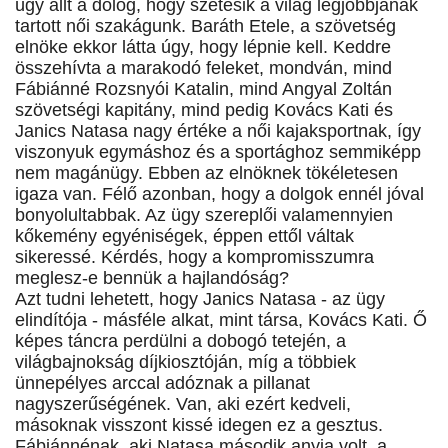
úgy állt a dolog, hogy szétesik a világ legjobbjának
tartott női szakágunk. Baráth Etele, a szövetség
elnöke ekkor látta úgy, hogy lépnie kell. Keddre
összehívta a marakodó feleket, mondván, mind
Fábiánné Rozsnyói Katalin, mind Angyal Zoltán
szövetségi kapitány, mind pedig Kovács Kati és
Janics Natasa nagy értéke a női kajaksportnak, így
viszonyuk egymáshoz és a sportághoz semmiképp
nem magánügy. Ebben az elnöknek tökéletesen
igaza van. Félő azonban, hogy a dolgok ennél jóval
bonyolultabbak. Az ügy szereplői valamennyien
kőkemény egyéniségek, éppen ettől váltak
sikeressé. Kérdés, hogy a kompromisszumra
meglesz-e bennük a hajlandóság?
Azt tudni lehetett, hogy Janics Natasa - az ügy
elindítója - másféle alkat, mint társa, Kovács Kati. Ő
képes táncra perdülni a dobogó tetején, a
világbajnokság díjkiosztóján, míg a többiek
ünnepélyes arccal adóznak a pillanat
nagyszerűségének. Van, aki ezért kedveli,
másoknak visszont kissé idegen ez a gesztus.
Fábiánnénak, aki Natasa második anyja volt, a