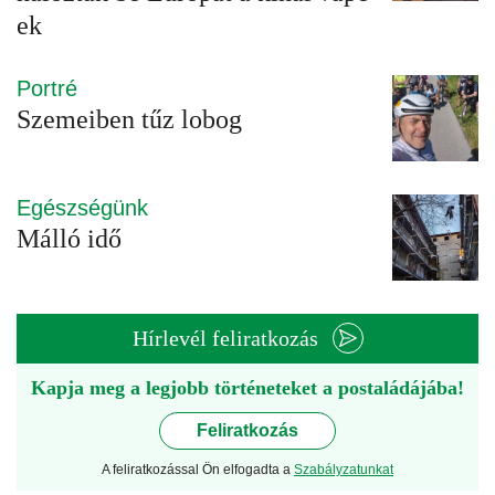
ek
Portré
Szemeiben tűz lobog
Egészségünk
Málló idő
Hírlevél feliratkozás
Kapja meg a legjobb történeteket a postaládájába!
Feliratkozás
A feliratkozással Ön elfogadta a
Szabályzatunkat