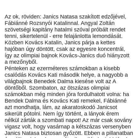
Az ok, röviden: Janics Natasa szakított edzőjével,
Fábiánné Rozsnyói Katalinnal. Angyal Zoltán
szövetségi kapitány hatalmi szóval próbált rendet
tenni, sikertelenül - erre felajánlotta lemondását.
Közben Kovács Katalin, Janics párja a kettes
hajóban úgy döntött, csak az egyesre koncentrál,
így az olimpiai bajnok Kovács-Janics duó hiányzott
a mezőnyből.
Pénteken az ezerméteres számokban a kisebb
csalódás Kovács Kati második helye, a nagyobb a
világbajnok Benedek Dalma kiesése volt az A
döntőből. Szombaton, az ötszázas olimpiai
számokban még minden jóra fordulhatott volna: ha
Bendek Dalma és Kovács Kati remekel, Fábiánné
azt mondhatja, lám, az akaratoskodó Janicsot
sikerült pótolni. Nem így történt, a lányok érem
nélkül zárták a szombati napot! Az már csak sovány
vigasz volt, hogy vasárnap a kétszázas versenyben
Janics Natasa biztosan győzött. Ebben a pillanatban